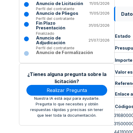
Anuncio de Licitación
11/05/2026
Perfil del contratante
Anuncio de Pliegos
Dato
11/05/2026
Perfil del contratante
Fin Plazo
31/05/2026
Presentación
Finalizado
Estado
Anuncio de
21/07/2026
Adjudicación
Presupue
Perfil del contratante
Anuncio de Formalización
Importe
Valor e
¿Tienes alguna pregunta sobre la
licitación?
Referen
Realizar Pregunta
Enlace a
Nuestra IA está aquí para ayudarte.
Pregunta lo que necesites y obtén
Código
respuestas rápidas y precisas sin tener
3168000
que leer toda la documentación.
3150000
4431000