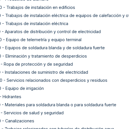
0
-
Trabajos de instalación en edificios
0
-
Trabajos de instalación eléctrica de equipos de calefacción y o
0
-
Trabajos de instalación eléctrica
0
-
Aparatos de distribución y control de electricidad
0
-
Equipo de telemetría y equipo terminal
0
-
Equipos de soldadura blanda y de soldadura fuerte
0
-
Eliminación y tratamiento de desperdicios
-
Ropa de protección y de seguridad
0
-
Instalaciones de suministro de electricidad
0
-
Servicios relacionados con desperdicios y residuos
0
-
Equipo de irrigación
-
Hidrantes
0
-
Materiales para soldadura blanda o para soldadura fuerte
-
Servicios de salud y seguridad
0
-
Canalizaciones
0
-
Trabajos relacionados con tuberías de distribución agua