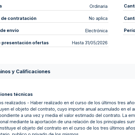
a
Cant
Ordinaria
 de contratación
Cant
No aplica
de envío
Perí
Electrónica
e presentación ofertas
Hasta 31/05/2026
inos y Calificaciones
ciones técnicas
s realizados - Haber realizado en el curso de los últimos tres años
tuyen el objeto del contrato, cuyo importe anual acumulado en el a
ondiente a una vez y media el valor estimado del contrato. La emp
onal mediante la aportación de una relación de los principales sumi
stituye el objeto del contrato en el curso de los tres últimos años,
atario, publico o privado de los mismos