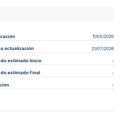
icación
11/05/2026
ma actualización
21/07/2026
odo estimado Inicio
-
odo estimado Final
-
ción
-