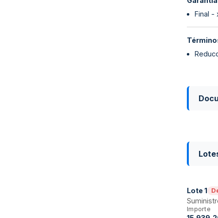
Garantía
Final -
Términos
Reducc
Doc
Lote
Lote
1
D
Suministr
Importe
15.939,2