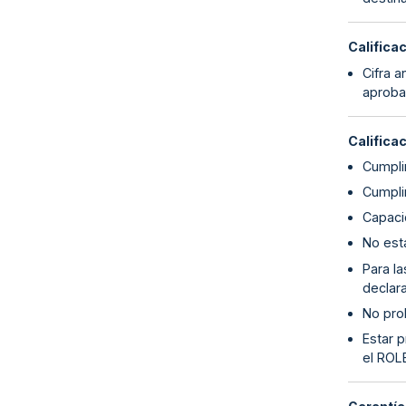
Califica
Cifra a
aproba
Califica
Cumpli
Cumplim
Capaci
No esta
Para l
declara
No proh
Estar p
el ROL