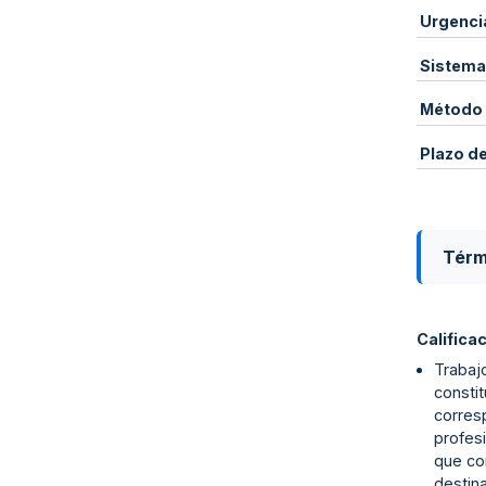
Urgenci
Sistema
Método 
Plazo d
Térm
Califica
Trabajo
consti
corresp
profesi
que con
destin