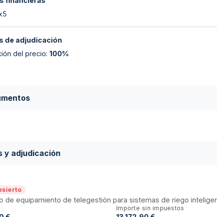
s financieras
 x5
 de adjudicación
ión del precio
:
100%
umentos
s y adjudicación
esierto
o de equipamiento de telegestión para sistemas de riego intelige
Importe sin impuestos
0 €
13.172,90 €