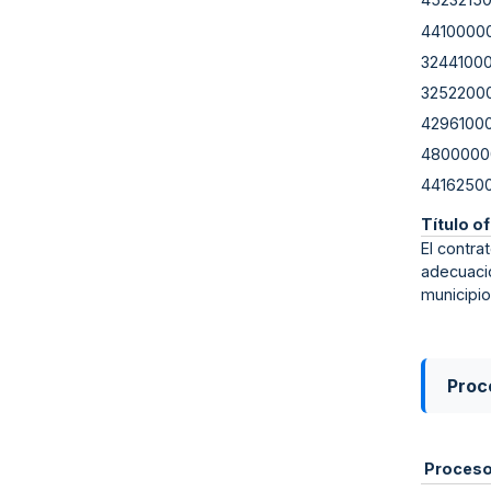
4410000
3244100
3252200
4296100
4800000
4416250
Título of
El contra
adecuació
municipio
Proce
Proces