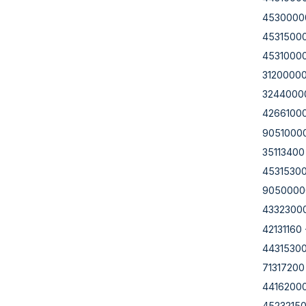
4530000
4531500
4531000
3120000
3244000
4266100
9051000
35113400
4531530
9050000
4332300
42131160
4431530
71317200
4416200
4523215