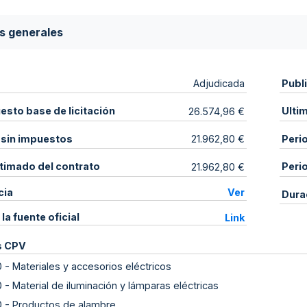
s generales
Publ
Adjudicada
sto base de licitación
Ulti
26.574,96 €
 sin impuestos
Peri
21.962,80 €
stimado del contrato
Peri
21.962,80 €
cia
Ver
Dura
 la fuente oficial
Link
s CPV
0
-
Materiales y accesorios eléctricos
0
-
Material de iluminación y lámparas eléctricas
0
-
Productos de alambre