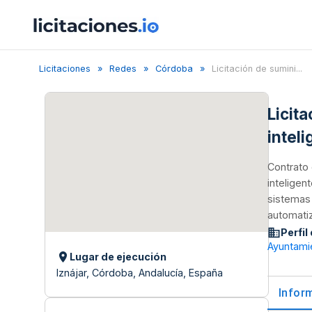
Licitaciones
Redes
Córdoba
Licitación de sumini...
Licit
intel
Contrato 
inteligen
sistemas
automatiz
Perfil
Ayuntamie
Lugar de ejecución
Iznájar, Córdoba, Andalucía, España
Infor