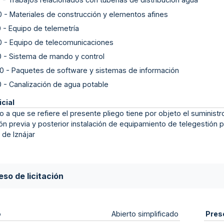
0
-
Materiales de construcción y elementos afines
0
-
Equipo de telemetría
0
-
Equipo de telecomunicaciones
0
-
Sistema de mando y control
0
-
Paquetes de software y sistemas de información
0
-
Canalización de agua potable
icial
to a que se refiere el presente pliego tiene por objeto el suministro
n previa y posterior instalación de equipamiento de telegestión pa
 de Iznájar
so de licitación
o
Pres
Abierto simplificado