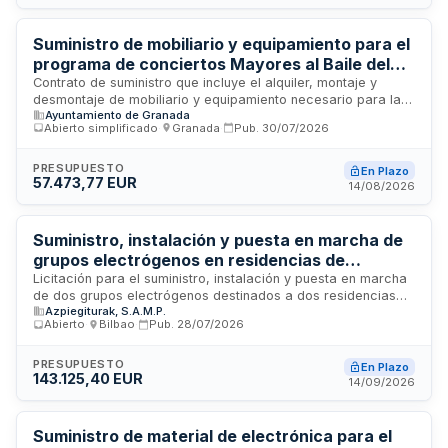
de carácter plurianual cuya ejecución está supeditada a la
disponibilidad de crédito presupuestario anual.
Suministro de mobiliario y equipamiento para el
programa de conciertos Mayores al Baile del
Ayuntamiento de Granada
Contrato de suministro que incluye el alquiler, montaje y
desmontaje de mobiliario y equipamiento necesario para la
Ayuntamiento de Granada
ejecución del programa denominado Mayores al Baile del
Abierto simplificado
·
Granada
·
Pub.
30/07/2026
Ayuntamiento de Granada. El suministro comprende sillas
plegables, vallas, escenarios, tarimas para actuaciones,
jaulas de depósito y conexión eléctrica, destinados a la
PRESUPUESTO
En Plazo
57.473,77 EUR
realización de conciertos dirigidos a personas mayores de la
14/08/2026
ciudad de Granada. Los productos se suministrarán
conforme a las cantidades máximas y características
técnicas especificadas en el pliego de prescripciones
Suministro, instalación y puesta en marcha de
técnicas particulares.
grupos electrógenos en residencias de
mayores de Bizkaia
Licitación para el suministro, instalación y puesta en marcha
de dos grupos electrógenos destinados a dos residencias
Azpiegiturak, S.A.M.P.
de mayores ubicadas en Bizkaia: una en Muskiz (Residencia
Abierto
·
Bilbao
·
Pub.
28/07/2026
Marcelo Gangoiti) y otra en la zona de Albiz Santiago Llanos.
El contrato incluye la legalización de los equipos, formación
del personal del centro, elaboración de manual de
PRESUPUESTO
En Plazo
143.125,40 EUR
instrucciones y servicios de posventa conforme a normativa
14/09/2026
vigente.
Suministro de material de electrónica para el