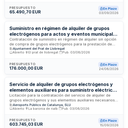
procedimiento abierto simplificado conforme a la Ley de
Contratos del Sector Público, tiene carácter administrativo y
PRESUPUESTO
En Plazo
65.490,70 EUR
se financia parcialmente mediante subvención de la
03/09/2026
Diputación Provincial de València. El adjudicatario será
responsable de garantizar que todos los equipos queden en
perfecto estado de funcionamiento.
Suministro en régimen de alquiler de grupos
electrógenos para actos y eventos municipales
del Ayuntamiento del Prat de Llobregat
Contratación de suministro en régimen de alquiler sin opción
de compra de grupos electrógenos para la prestación de
Ajuntament del Prat de Llobregat
servicios en actos y eventos municipales. El Ayuntamiento del
Abierto
·
El prat de llobregat
·
Pub.
03/08/2026
Prat de Llobregat licita dos lotes diferenciados por potencia
de generadores. La adjudicación se realizará mediante
procedimiento abierto simplificado, evaluando la mejor
PRESUPUESTO
En Plazo
176.000,00 EUR
relación calidad-precio conforme a los criterios
24/08/2026
establecidos en la Ley de Contratos del Sector Público.
Servicio de alquiler de grupos electrógenos y
elementos auxiliares para suministro eléctrico
provisional en la zona industrial del aeropuerto
Licitación para la contratación del servicio de alquiler de
grupos electrógenos y sus elementos auxiliares necesarios
de Lleida-Alguaire
Aeroports Públics de Catalunya, SLU
para proporcionar suministro eléctrico provisional en la zona
Abierto
·
La baronia de rialb
·
Pub.
03/08/2026
industrial del aeropuerto de Lleida-Alguaire. El contrato
incluye todas las conexiones y equipos asociados
requeridos para garantizar el funcionamiento de las
PRESUPUESTO
En Plazo
603.745,03 EUR
instalaciones eléctricas temporales. Se trata de un contrato
15/09/2026