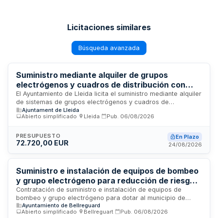
Licitaciones similares
Búsqueda avanzada
Suministro mediante alquiler de grupos
electrógenos y cuadros de distribución con
instalación y mantenimiento para las Fiestas de
El Ayuntamiento de Lleida licita el suministro mediante alquiler
de sistemas de grupos electrógenos y cuadros de
Lleida
Ajuntament de Lleida
distribución destinados a la Festa Mayor y las Fiestas de
Abierto simplificado
·
Lleida
·
Pub.
06/08/2026
Otoño. El servicio incluye la instalación, mantenimiento,
desmontaje y transporte de los equipos, así como el
combustible necesario para su funcionamiento. Además,
PRESUPUESTO
En Plazo
72.720,00 EUR
comprende la asistencia de personal técnico cualificado,
24/08/2026
suministro de materiales y consumibles, transportes y
seguros derivados de la ejecución del contrato.
Suministro e instalación de equipos de bombeo
y grupo electrógeno para reducción de riesgo
de inundaciones en Bellreguard
Contratación de suministro e instalación de equipos de
bombeo y grupo electrógeno para dotar al municipio de
Ayuntamiento de Bellreguard
Bellreguard de sistemas que reduzcan el riesgo de
Abierto simplificado
·
Bellreguart
·
Pub.
06/08/2026
inundaciones. El contrato, adjudicado mediante