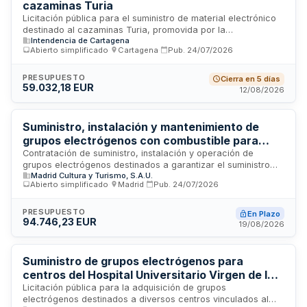
cazaminas Turia
Licitación pública para el suministro de material electrónico
destinado al cazaminas Turia, promovida por la
Intendencia de Cartagena
Administración competente. El contrato incluye la provisión
Abierto simplificado
·
Cartagena
·
Pub.
24/07/2026
de componentes y equipos electrónicos necesarios para el
funcionamiento y mantenimiento de la unidad naval. La
contratación se rige conforme a la Ley de Contratos del
PRESUPUESTO
Cierra en 5 días
59.032,18 EUR
Sector Público y se llevará a cabo según los pliegos de
12/08/2026
cláusulas administrativas y prescripciones técnicas
particulares establecidos en el expediente.
Suministro, instalación y mantenimiento de
grupos electrógenos con combustible para
Hispanidad 2026 - Madrid, Cultura y Turismo
Contratación de suministro, instalación y operación de
grupos electrógenos destinados a garantizar el suministro
Madrid Cultura y Turismo, S.A.U.
eléctrico continuo durante la celebración de Hispanidad
Abierto simplificado
·
Madrid
·
Pub.
24/07/2026
2026 en Madrid. El contrato incluye el transporte, instalación,
puesta en funcionamiento, mantenimiento preventivo y
correctivo, asistencia técnica presencial, desmontaje de
PRESUPUESTO
En Plazo
94.746,23 EUR
equipos, legalización de instalaciones eléctricas temporales
19/08/2026
y suministro de combustible y AdBlue durante todo el período
de ejecución en los emplazamientos designados.
Suministro de grupos electrógenos para
centros del Hospital Universitario Virgen de las
Nieves - Servicio Andaluz de Salud
Licitación pública para la adquisición de grupos
electrógenos destinados a diversos centros vinculados al