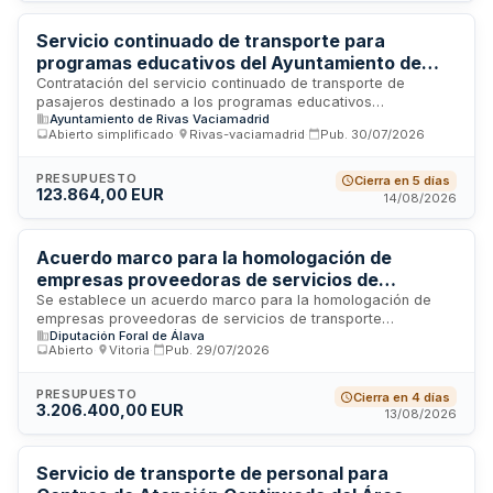
mañana. Se ejecutará en el término municipal de Escalona
con financiación plurianual.
Servicio continuado de transporte para
programas educativos del Ayuntamiento de
Rivas-Vaciamadrid
Contratación del servicio continuado de transporte de
pasajeros destinado a los programas educativos
Ayuntamiento de Rivas Vaciamadrid
desarrollados por el Ayuntamiento de Rivas-Vaciamadrid. El
Abierto simplificado
·
Rivas-vaciamadrid
·
Pub.
30/07/2026
servicio se prestará mediante procedimiento abierto
simplificado, con adjudicación por precios unitarios según
baja única y lineal. La facturación se realizará mensualmente
PRESUPUESTO
Cierra en 5 días
123.864,00 EUR
conforme a los servicios efectivamente ejecutados, siendo
14/08/2026
el presupuesto base el límite máximo de gasto sin obligación
de agotarlo. El adjudicatario deberá cumplir estándares de
calidad elevados, itinerarios validados y requisitos de
Acuerdo marco para la homologación de
sostenibilidad social y medioambiental.
empresas proveedoras de servicios de
transporte de deportistas en la Campaña de
Se establece un acuerdo marco para la homologación de
empresas proveedoras de servicios de transporte
Deporte Escolar del Territorio Histórico de
Diputación Foral de Álava
destinados a los deportistas participantes en la Campaña de
Álava
Abierto
·
Vitoria
·
Pub.
29/07/2026
Deporte Escolar del Territorio Histórico de Álava. El acuerdo
regulará las condiciones del servicio y permitirá la
suscripción de contratos basados con los prestadores
PRESUPUESTO
Cierra en 4 días
3.206.400,00 EUR
seleccionados. La contratación se somete a la Ley de
13/08/2026
Contratos del Sector Público y se ejecutará conforme a las
disposiciones vigentes en materia de contratación pública.
Servicio de transporte de personal para