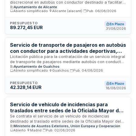
discrecional en autobús con conductor destinado a facilitar
Ayuntamiento de Alicante
salidas culturales de los socios de los centros municipales
Abierto simplificado
·
Alicante (alacant)
·
Pub.
06/08/2026
de mayores y el traslado de participantes en actividades
comunitarias organizadas por los servicios sociales del
Ayuntamiento de Alicante. El contrato comprende dos lotes
PRESUPUESTO
En Plazo
89.272,45 EUR
diferenciados según el tipo de actividad y organismo
31/08/2026
responsable, con una duración de un año a partir de
noviembre de dos mil veintiséis, prorrogable por un año
adicional.
Servicio de transporte de pasajeros en autobús
con conductor para actividades deportivas,
comedor y acompañamiento escolar -
Licitación pública para la contratación de un servicio integral
de transporte de pasajeros mediante autobús con conductor
Ayuntamiento de Gualchos
Ayuntamiento de Gualchos
destinado al desarrollo de actividades deportivas, servicios
Abierto simplificado
·
Gualchos
·
Pub.
04/08/2026
de comedor y acompañamiento escolar durante el curso
académico 2026-2027. El Ayuntamiento de Gualchos
requiere una solución de movilidad que garantice el
PRESUPUESTO
En Plazo
42.328,14 EUR
desplazamiento seguro de estudiantes hacia instalaciones
18/08/2026
deportivas y comedores escolares, con personal profesional
cualificado. El importe de la adjudicación asciende a
42.328,14 euros, cubriendo la operación durante el período
Servicio de vehículo de incidencias para
lectivo especificado.
traslados entre sedes de la Oficialía Mayor del
Ministerio de Asuntos Exteriores, Unión
Se contrata el servicio de un vehículo de incidencias
destinado al traslado entre sedes de la Oficialía Mayor del
Europea y Cooperación
Ministerio de Asuntos Exteriores, Unión Europea y Cooperación
Ministerio de Asuntos Exteriores, Unión Europea y
Abierto
·
Madrid
·
Pub.
02/08/2026
Cooperación. El servicio opera en turnos de mañana y tarde,