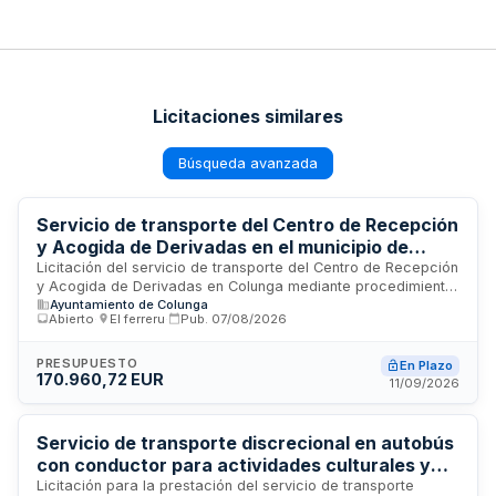
Licitaciones similares
Búsqueda avanzada
Servicio de transporte del Centro de Recepción
y Acogida de Derivadas en el municipio de
Colunga
Licitación del servicio de transporte del Centro de Recepción
y Acogida de Derivadas en Colunga mediante procedimiento
Ayuntamiento de Colunga
abierto. El Ayuntamiento contrata la prestación de servicios
Abierto
·
El ferreru
·
Pub.
07/08/2026
de transporte no regular de pasajeros, incluyendo la
provisión de vehículos, seguros, permisos y mantenimiento
necesario para la ejecución correcta del servicio. La
PRESUPUESTO
En Plazo
170.960,72 EUR
facturación se realiza mensualmente de forma telemática,
11/09/2026
con revisión y conformidad del responsable del contrato.
Servicio de transporte discrecional en autobús
con conductor para actividades culturales y
comunitarias de mayores en Alicante
Licitación para la prestación del servicio de transporte