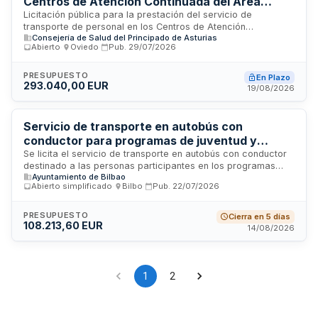
Centros de Atención Continuada del Área
Sanitaria IV del Principado de Asturias
Licitación pública para la prestación del servicio de
transporte de personal en los Centros de Atención
Consejería de Salud del Principado de Asturias
Continuada ubicados en el Área de Salud II Centro-
Abierto
·
Oviedo
·
Pub.
29/07/2026
Suroccidente del Principado de Asturias, que comprende los
concejos de Belmonte, Grado, Quirós, Morcín, Salas,
Somiedo y Teverga. El servicio es contratado por la
PRESUPUESTO
En Plazo
293.040,00 EUR
Gerencia del Área Sanitaria IV del Servicio de Salud del
19/08/2026
Principado de Asturias con el objetivo de garantizar la
movilidad del personal sanitario entre las diferentes
instalaciones de atención continuada de la zona. El importe
Servicio de transporte en autobús con
de la licitación asciende a 133.200 euros.
conductor para programas de juventud y
deporte del Ayuntamiento de Bilbao
Se licita el servicio de transporte en autobús con conductor
destinado a las personas participantes en los programas
Ayuntamiento de Bilbao
desarrollados por el Área de Juventud y Deporte del
Abierto simplificado
·
Bilbo
·
Pub.
22/07/2026
Ayuntamiento de Bilbao. El contrato se divide en dos lotes:
Infancia y Juventud. La empresa adjudicataria deberá
disponer de vehículos de 36, 55 y 70 plazas, con estándar
PRESUPUESTO
Cierra en 5 días
108.213,60 EUR
de emisiones Euro VI como mínimo, adaptados según
14/08/2026
normativa de accesibilidad. La empresa será responsable
del mantenimiento, limpieza, conductores certificados y
cumplimiento de normativa de seguridad en transporte
escolar y de menores.
1
2