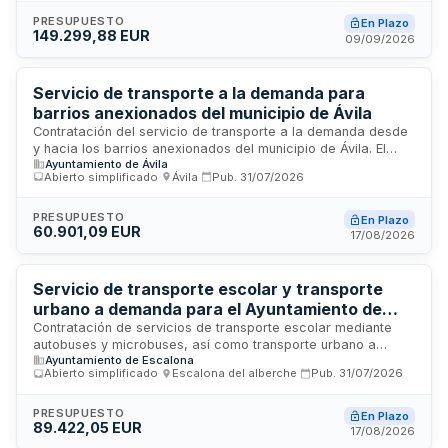
cubriendo desplazamientos entre los edificios sede del
ministerio y otros puntos ubicados en la ciudad de Madrid,
PRESUPUESTO
En Plazo
149.299,88 EUR
con posibilidad excepcional de extender el servicio a otros
09/09/2026
destinos en la Comunidad de Madrid de carácter público o
institucional. La prestación incluye la aportación del personal
necesario con los permisos de conducción
Servicio de transporte a la demanda para
correspondientes.
barrios anexionados del municipio de Ávila
Contratación del servicio de transporte a la demanda desde
y hacia los barrios anexionados del municipio de Ávila. El
Ayuntamiento de Ávila
Ayuntamiento de Ávila licita mediante procedimiento abierto
Abierto simplificado
·
Ávila
·
Pub.
31/07/2026
simplificado la prestación de este servicio de movilidad
local, con duración anual y financiación plurianual. El
adjudicatario deberá prestar el servicio conforme a las
PRESUPUESTO
En Plazo
60.901,09 EUR
prescripciones técnicas y administrativas establecidas,
17/08/2026
gestionando la tramitación documental y justificación de los
importes según tarifa.
Servicio de transporte escolar y transporte
urbano a demanda para el Ayuntamiento de
Escalona
Contratación de servicios de transporte escolar mediante
autobuses y microbuses, así como transporte urbano a
Ayuntamiento de Escalona
demanda incluyendo urbanizaciones, para el municipio de
Abierto simplificado
·
Escalona del alberche
·
Pub.
31/07/2026
Escalona durante el curso escolar 2026-2027. El servicio
comprende tres modalidades: transporte escolar en autobús
con tres rutas, transporte escolar en microbús hacia
PRESUPUESTO
En Plazo
89.422,05 EUR
urbanizaciones con dos rutas, y servicio urbano de
17/08/2026
transporte a demanda de lunes a viernes en horario de