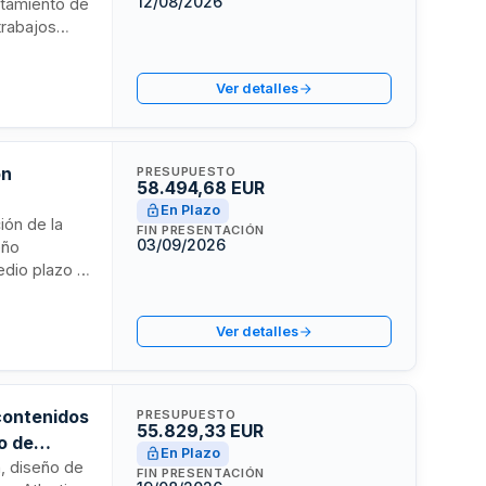
12/08/2026
ntamiento de
trabajos
a principios
ento abierto
Ver detalles
recios.
ón
PRESUPUESTO
58.494,68 EUR
En Plazo
ión de la
FIN PRESENTACIÓN
03/09/2026
eño
edio plazo y
idisciplinar
useístico
Ver detalles
 contenidos
PRESUPUESTO
55.829,33 EUR
o de
En Plazo
n, diseño de
FIN PRESENTACIÓN