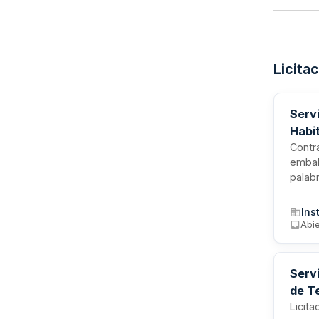
Licita
Servi
Habit
Contr
embal
palabr
S.A. 
produc
Ins
requi
Abie
profe
proyec
Serv
de T
Licita