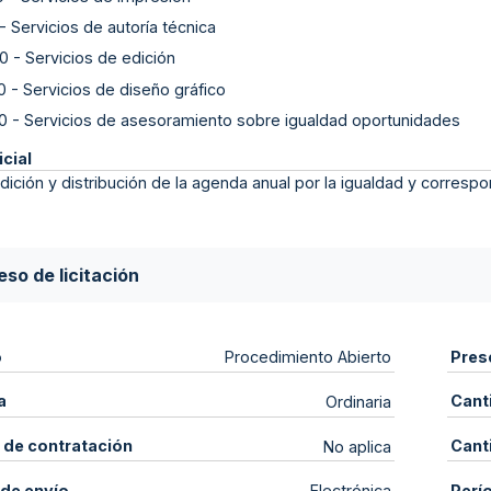
-
Servicios de autoría técnica
0
-
Servicios de edición
0
-
Servicios de diseño gráfico
0
-
Servicios de asesoramiento sobre igualdad oportunidades
icial
dición y distribución de la agenda anual por la igualdad y correspo
so de licitación
o
Pres
Procedimiento Abierto
a
Cant
Ordinaria
 de contratación
Cant
No aplica
de envío
Perí
Electrónica