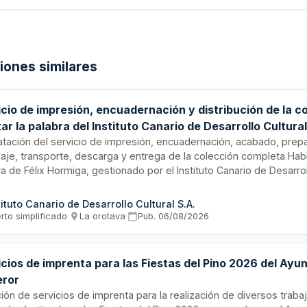
ciones similares
cio de impresión, encuadernación y distribución de la c
ar la palabra del Instituto Canario de Desarrollo Cultura
atación del servicio de impresión, encuadernación, acabado, prepa
aje, transporte, descarga y entrega de la colección completa Habi
a de Félix Hormiga, gestionado por el Instituto Canario de Desarroll
La prestación comprende la ejecución técnica de todas las fases d
ción gráfica, desde la impresión hasta la distribución final de las 
tituto Canario de Desarrollo Cultural S.A.
riendo que la empresa contratista disponga de los medios técnico
rto simplificado
·
La orotava
·
Pub.
06/08/2026
sionales y materiales adecuados para garantizar la correcta ejecuc
to editorial.
icios de imprenta para las Fiestas del Pino 2026 del Ay
eror
ción de servicios de imprenta para la realización de diversos traba