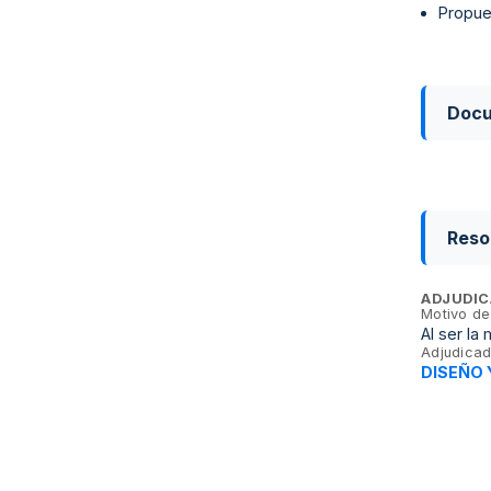
Propue
Doc
Reso
ADJUDIC
Motivo de
Al ser la
Adjudicad
DISEÑO 