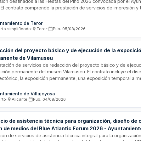
sión destinados a las Fiestas del Pino 2026 convocada por el Ayu
. El contrato comprende la prestación de servicios de impresión y 
ionados, con ejecución desde la entrada en vigor del contrato hast
ptiembre de 2026. La contratación se tramita mediante procedimi
ntamiento de Teror
ficado sumario, sin posibilidad de división en lotes ni revisión de p
rto simplificado
·
Teror
·
Pub.
05/08/2026
cción del proyecto básico y de ejecución de la exposici
anente de Vilamuseu
atación de servicios de redacción del proyecto básico y de ejecuc
ición permanente del museo Vilamuseu. El contrato incluye el dis
tectónico, la exposición permanente, una exposición temporal a m
arrollo de un nuevo sitio web accesible. Se requiere un equipo mult
ofesionales para garantizar la calidad y coherencia del proyecto m
ntamiento de Villajoyosa
al.
erto
·
Alicante
·
Pub.
04/08/2026
icio de asistencia técnica para organización, diseño de
an de medios del Blue Atlantic Forum 2026 - Ayuntamient
ra
ción de servicios de asistencia técnica integral para la organizació