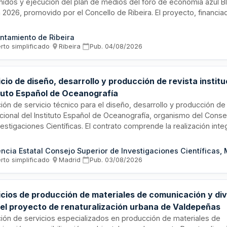
nidos y ejecución del plan de medios del foro de economía azul Bl
 2026, promovido por el Concello de Ribeira. El proyecto, financi
l Fondo Europeo Marítimo, de Pesca y Acuicultura y la Comunidad
a a través de la Consellería del Mar, requiere la coordinación y ges
ntamiento de Ribeira
eta del evento, incluyendo la planificación de estrategia comunica
rto simplificado
·
Ribeira
·
Pub.
04/08/2026
rollo de contenidos especializados y gestión de medios para garan
del foro dedicado a la economía azul en el municipio costero de Ri
cio de diseño, desarrollo y producción de revista institu
ituto Español de Oceanografía
ción de servicio técnico para el diseño, desarrollo y producción de 
tucional del Instituto Español de Oceanografía, organismo del Conse
estigaciones Científicas. El contrato comprende la realización integ
cio editorial incluyendo todas las fases de creación, maquetación 
publicación institucional. La duración máxima del contrato es de ci
ncia Estatal Consejo Superior de Investigaciones Científicas, 
rto simplificado
·
Madrid
·
Pub.
03/08/2026
icios de producción de materiales de comunicación y di
 el proyecto de renaturalización urbana de Valdepeñas
ación de servicios especializados en producción de materiales de