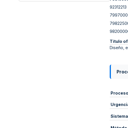
92312213
7997000
7982250
9820000
Título of
Diseño, e
Proce
Proces
Urgenci
Sistema
Método 