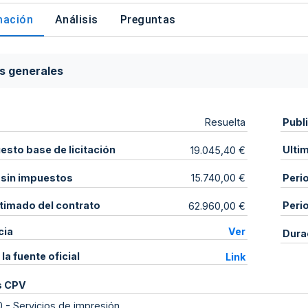
mación
Análisis
Preguntas
s generales
Publ
Resuelta
sto base de licitación
Ulti
19.045,40 €
 sin impuestos
Peri
15.740,00 €
stimado del contrato
Peri
62.960,00 €
cia
Ver
Dura
 la fuente oficial
Link
s CPV
0
-
Servicios de impresión