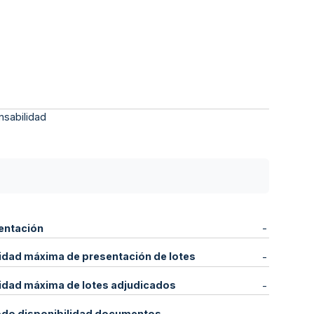
nsabilidad
entación
-
idad máxima de presentación de lotes
-
idad máxima de lotes adjudicados
-
odo disponibilidad documentos
-