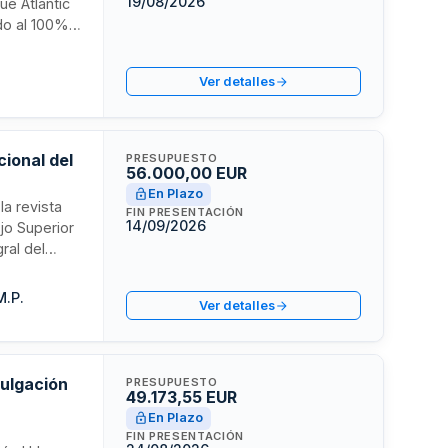
19/08/2026
ue Atlantic
ado al 100%
 Autónoma de
tión
Ver detalles
tiva,
tizar el
beira.
cional del
PRESUPUESTO
56.000,00 EUR
En Plazo
la revista
FIN PRESENTACIÓN
14/09/2026
jo Superior
ral del
y producción
nco años.
M.P.
Ver detalles
vulgación
PRESUPUESTO
49.173,55 EUR
En Plazo
FIN PRESENTACIÓN