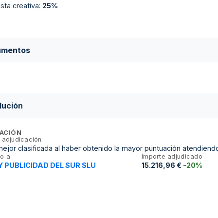
sta creativa
:
25%
umentos
lución
ACIÓN
 adjudicación
 mejor clasificada al haber obtenido la mayor puntuación atendiendo
o a
Importe adjudicado
Y PUBLICIDAD DEL SUR SLU
15.216,96 €
-20%