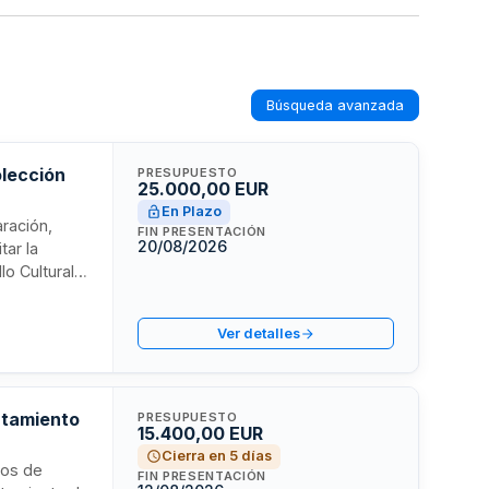
Búsqueda avanzada
olección
PRESUPUESTO
25.000,00 EUR
l
En Plazo
ración,
FIN PRESENTACIÓN
20/08/2026
tar la
o Cultural,
e
obras,
Ver detalles
s,
ión del
untamiento
PRESUPUESTO
15.400,00 EUR
Cierra en 5 días
jos de
FIN PRESENTACIÓN