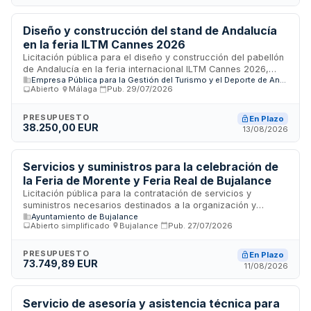
información y visibilidad institucional, generación de
entregables documentales, mantenimiento de sistemas de
seguimiento y trazabilidad, garantizando el cumplimiento de
Diseño y construcción del stand de Andalucía
obligaciones europeas en materia de comunicación y
en la feria ILTM Cannes 2026
difusión de actuaciones financiadas con fondos europeos.
Licitación pública para el diseño y construcción del pabellón
de Andalucía en la feria internacional ILTM Cannes 2026,
Empresa Pública para la Gestión del Turismo y el Deporte de Andalucía, S.A.
convocada por la Empresa Pública para la Gestión del
Abierto
·
Málaga
·
Pub.
29/07/2026
Turismo y el Deporte de Andalucía, S.A. El proyecto incluye la
concepción, diseño arquitectónico y ejecución de obras de
un stand promocional destinado a la promoción turística de
PRESUPUESTO
En Plazo
38.250,00 EUR
Andalucía en el evento ferial más importante del sector de
13/08/2026
viajes de lujo celebrado en Cannes. La intervención abarca
desde el proyecto técnico hasta la materialización del
espacio expositivo en sus aspectos constructivos y de
Servicios y suministros para la celebración de
acabado.
la Feria de Morente y Feria Real de Bujalance
Licitación pública para la contratación de servicios y
suministros necesarios destinados a la organización y
Ayuntamiento de Bujalance
celebración de la Feria de Morente y Feria Real de Bujalance
Abierto simplificado
·
Bujalance
·
Pub.
27/07/2026
durante el año 2026. El Ayuntamiento de Bujalance, a través
de su Junta de Gobierno, convoca este proceso de licitación
con un presupuesto base para cubrir la totalidad de
PRESUPUESTO
En Plazo
73.749,89 EUR
requerimientos logísticos, técnicos y operacionales que
11/08/2026
demanda la ejecución de ambos eventos feriales en la
localidad cordobesa. La adjudicación incluye diversos
servicios asociados a ferias y eventos públicos municipales.
Servicio de asesoría y asistencia técnica para