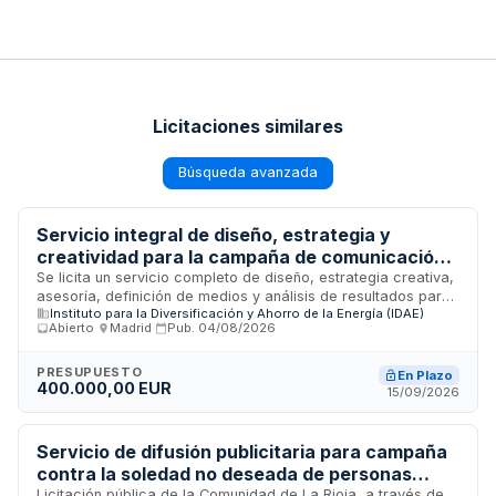
Licitaciones similares
Búsqueda avanzada
Servicio integral de diseño, estrategia y
creatividad para la campaña de comunicación
institucional sobre climatización sostenible del
Se licita un servicio completo de diseño, estrategia creativa,
asesoría, definición de medios y análisis de resultados para
Instituto para la Diversificación y Ahorro de la
Instituto para la Diversificación y Ahorro de la Energía (IDAE)
la campaña de publicidad institucional titulada Climatización
Energía
Abierto
·
Madrid
·
Pub.
04/08/2026
Sostenible: La Bomba de Calor. El Instituto para la
Diversificación y Ahorro de la Energía (IDAE) busca una
empresa especializada en comunicación y marketing con
PRESUPUESTO
En Plazo
400.000,00 EUR
experiencia demostrada en campañas para organismos
15/09/2026
públicos. El contrato abarca la totalidad del proceso de
comunicación, desde la conceptualización estratégica hasta
la medición del impacto de la campaña.
Servicio de difusión publicitaria para campaña
contra la soledad no deseada de personas
Licitación pública de la Comunidad de La Rioja, a través de