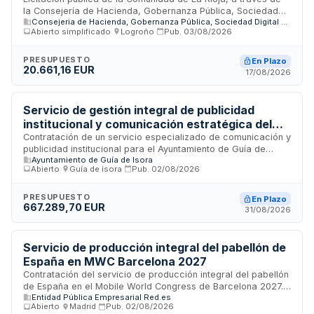
mayores - Comunidad de La Rioja
la Consejería de Hacienda, Gobernanza Pública, Sociedad
Consejeria de Hacienda, Gobernanza Pública, Sociedad Digital y Portavocía del Gobierno
Digital y Portavocía del Gobierno, para la contratación de
Abierto simplificado
·
Logroño
·
Pub.
03/08/2026
servicios de difusión publicitaria destinados a impulsar una
campaña de sensibilización dirigida a combatir la soledad no
deseada de las personas mayores. El servicio incluye la
PRESUPUESTO
En Plazo
20.661,16 EUR
planificación, diseño y ejecución de acciones publicitarias en
17/08/2026
diversos medios de comunicación para alcanzar y
concienciar a la población objetivo sobre esta problemática
social.
Servicio de gestión integral de publicidad
institucional y comunicación estratégica del
Ayuntamiento de Guía de Isora
Contratación de un servicio especializado de comunicación y
publicidad institucional para el Ayuntamiento de Guía de
Ayuntamiento de Guía de Isora
Isora. El contrato abarca la gestión estratégica de la
Abierto
·
Guía de isora
·
Pub.
02/08/2026
comunicación municipal, redacción de textos informativos,
planificación de campañas, mediación con medios de
comunicación, asesoramiento en inserción publicitaria y
PRESUPUESTO
En Plazo
667.289,70 EUR
seguimiento de acciones comunicativas. El objetivo es
31/08/2026
mejorar la relación del Ayuntamiento con ciudadanía, medios
e instituciones, fortaleciendo la imagen institucional y
manteniendo una comunicación fluida y efectiva con todos
Servicio de producción integral del pabellón de
los actores clave.
España en MWC Barcelona 2027
Contratación del servicio de producción integral del pabellón
de España en el Mobile World Congress de Barcelona 2027.
Entidad Pública Empresarial Red.es
El servicio comprende la puesta a disposición del pabellón,
Abierto
·
Madrid
·
Pub.
02/08/2026
sus infraestructuras tecnológicas, organización de