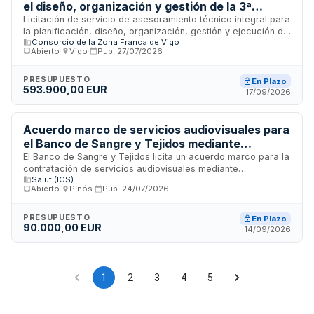
el diseño, organización y gestión de la 3ª
Edición del Congreso Económico Vigo Global
Licitación de servicio de asesoramiento técnico integral para
la planificación, diseño, organización, gestión y ejecución de
Summit
Consorcio de la Zona Franca de Vigo
la tercera edición del Congreso Económico Vigo Global
Abierto
·
Vigo
·
Pub.
27/07/2026
Summit. El Consorcio de la Zona Franca de Vigo contrata
asistencia profesional especializada para todas las fases
del evento, desde su concepción hasta su implementación
PRESUPUESTO
En Plazo
593.900,00 EUR
final. Este congreso económico constituye una iniciativa de
17/09/2026
promoción empresarial y networking en la ciudad de Vigo
orientada a empresas y decisores económicos de la región.
Acuerdo marco de servicios audiovisuales para
el Banco de Sangre y Tejidos mediante
homologación de proveedores
El Banco de Sangre y Tejidos licita un acuerdo marco para la
contratación de servicios audiovisuales mediante
Salut (ICS)
homologación de múltiples proveedores. El procedimiento
Abierto
·
Pinós
·
Pub.
24/07/2026
permitirá seleccionar empresas proveedoras que cubran las
diferentes necesidades de producción audiovisual del
organismo durante la vigencia del acuerdo. Las empresas
PRESUPUESTO
En Plazo
90.000,00 EUR
acreditadas deberán designar un responsable de
14/09/2026
coordinación y cumplir con obligaciones de confidencialidad,
cesión de derechos de propiedad intelectual y gestión de
derechos de imagen de las personas que aparezcan en los
trabajos encargados.
1
2
3
4
5