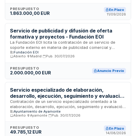
actividades, conferencias y networking, así como el
seguimiento y reporte del proyecto. Red.es licita esta
PRESUPUESTO
En Plazo
1.863.000,00 EUR
prestación para garantizar la correcta ejecución de todas
11/09/2026
las componentes técnicas, logísticas y de gestión
necesarias para la participación española en el congreso
tecnológico.
Servicio de publicidad y difusión de oferta
formativa y proyectos - Fundación EOI
La Fundación EOI licita la contratación de un servicio de
soporte externo en materia de publicidad comercial y
Fundación EOI
difusión. Una agencia especializada realizará acciones de
Abierto
·
Madrid
·
Pub.
30/07/2026
comunicación y promoción dirigidas a dar visibilidad a toda
la oferta formativa de la organización, así como a otros
proyectos que desarrolla y promueve. El servicio incluye la
PRESUPUESTO
Anuncio Previo
2.000.000,00 EUR
planificación, ejecución y seguimiento de campañas
publicitarias mediante diferentes canales y soportes para
alcanzar el público objetivo y potenciar la presencia
institucional de EOI.
Servicio especializado de elaboración,
desarrollo, ejecución, seguimiento y evaluación
del plan de comunicación del Plan de Actuación
Contratación de un servicio especializado orientado a la
elaboración, desarrollo, ejecución, seguimiento y evaluación
Integrado Ayamonte Neurociudad
Ayuntamiento de Ayamonte
integral del plan de comunicación vinculado al Plan de
Abierto
·
Ayamonte
·
Pub.
30/07/2026
Actuación Integrado denominado Ayamonte Neurociudad,
financiado a través del programa plurirregional de fondos
FEDER para el período 2021-2027. El servicio abarca
PRESUPUESTO
En Plazo
49.785,12 EUR
funciones técnicas de apoyo operativo en comunicación,
14/08/2026