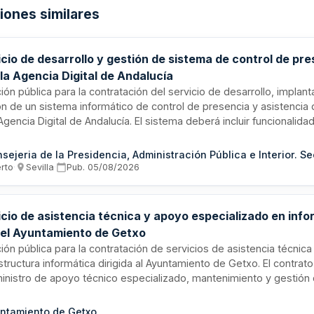
ciones similares
cio de desarrollo y gestión de sistema de control de pr
la Agencia Digital de Andalucía
ción pública para la contratación del servicio de desarrollo, implant
ón de un sistema informático de control de presencia y asistencia 
Agencia Digital de Andalucía. El sistema deberá incluir funcionalid
tro horario, seguimiento de jornadas laborales, generación de repo
ración con sistemas de recursos humanos existentes. El contrato 
 la sede de la agencia en Sevilla y requiere soporte técnico y ma
erto
·
Sevilla
·
Pub.
05/08/2026
uo durante la vigencia del acuerdo.
icio de asistencia técnica y apoyo especializado en info
 el Ayuntamiento de Getxo
ción pública para la contratación de servicios de asistencia técnica
estructura informática dirigida al Ayuntamiento de Getxo. El contr
ministro de apoyo técnico especializado, mantenimiento y gestión
áticos, así como asistencia tecnológica continua para garantizar e
onamiento óptimo de los equipos y aplicaciones de la administració
ntamiento de Getxo