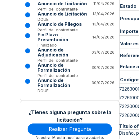
Anuncio de Licitación
11/04/2026
Estado
Perfil del contratante
Anuncio de Licitación
13/04/2026
Presupue
DOUE
Anuncio de Pliegos
13/04/2026
Perfil del contratante
Importe
Fin Plazo
14/05/2026
Presentación
Valor e
Finalizado
Anuncio de
03/07/2026
Adjudicación
Referen
Perfil del contratante
Anuncio de
Enlace a
30/07/2026
Formalización
Perfil del contratante
Código
Anuncio de
30/07/2026
Formalización
7226300
DOUE
7226100
7222000
¿Tienes alguna pregunta sobre la
7226200
licitación?
Título of
Realizar Pregunta
Diseño, p
Nuestra IA está aquí para ayudarte.