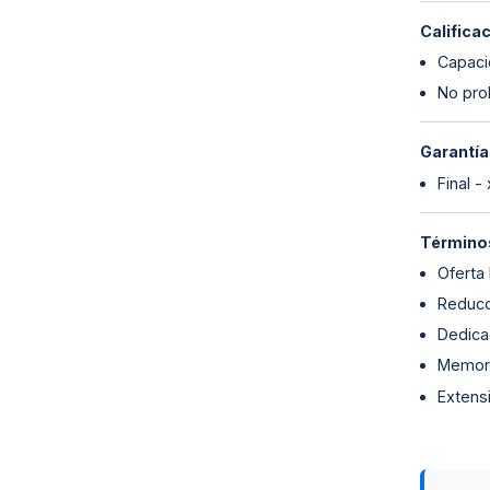
Califica
Capaci
No proh
Garantía
Final -
Términos
Oferta
Reducc
Dedicac
Memori
Extens