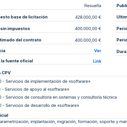
Publ
Resuelta
sto base de licitación
Ulti
428.000,00 €
 sin impuestos
Peri
400.000,00 €
stimado del contrato
Peri
400.000,00 €
cia
Ver
Dura
 la fuente oficial
Link
s CPV
0
-
Servicios de implementación de «software»
0
-
Servicios de apoyo al «software»
0
-
Servicios de consultoría en sistemas y consultoría técnica
0
-
Servicios de desarrollo de «software»
icial
arametrización, implantación, migración, formación, soporte y ma