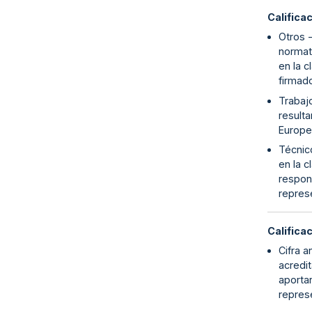
Califica
Otros -
normati
en la 
firmado
Trabajo
resulta
Europe
Técnico
en la c
respon
repres
Califica
Cifra a
acredit
aporta
repres