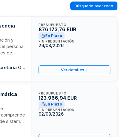
Búsqueda avanzada
esencia
PRESUPUESTO
876.173,76 EUR
En Plazo
ación y
FIN PRESENTACIÓN
26/08/2026
del personal
ades de
rtes y
se ejecutará
Consejeria de la Presidencia, Administración Pública e Interior. Secretaría General Técnica
Ver detalles
ntenimiento
rmática
PRESUPUESTO
123.966,94 EUR
En Plazo
 e
FIN PRESENTACIÓN
02/09/2026
ato comprende
 de sistemas
l
n municipal.