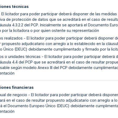
ciones técnicas
 El licitador para poder participar deberá disponer de las medidas
va de protección de datos que se acreditará en el caso de resulta
cláusula 4.3.2.2 del PCP. Inicialmente se aportará el Documento 
 por la licitadora o por quien ostente su representación
s realizados - El licitador para poder participar deberá disponer d
r propuesto adjudicatario con arreglo a lo establecido en la cláusu
o Único (DEUC) debidamente cumplimentado y firmado por la licita
s o unidades técnicas - El licitador para poder participar deberá
láusula 4.4 del PCP que se acreditará en el caso de resultar propue
sable según modelo Anexo III del PCP debidamente cumplimentado y
entación
ciones financieras
nual de negocio - El licitador para poder participar deberá dispone
ará en el caso de resultar propuesto adjudicatario con arreglo a lo 
rá el Documento Europeo Único (DEUC) debidamente cumplimentado 
entación