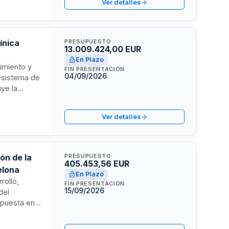
Ver detalles
icio
ción local
ínica
PRESUPUESTO
13.009.424,00 EUR
En Plazo
nimiento y
FIN PRESENTACIÓN
04/09/2026
l sistema de
uye la
 gestión
da al sesenta
Ver detalles
27,
ernización
ón de la
PRESUPUESTO
405.453,56 EUR
elona
En Plazo
rollo,
FIN PRESENTACIÓN
15/09/2026
del
 puesta en
a fases
ción