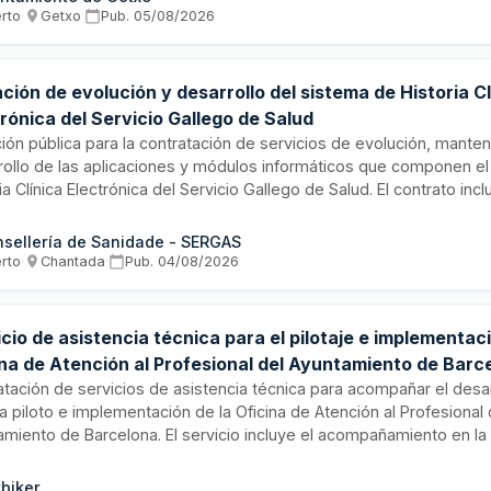
orte del contrato asciende a 123.966,94 euros. Se trata de un serv
erto
·
Getxo
·
Pub.
05/08/2026
égico para la modernización y eficiencia operativa de la administra
txo, ubicada en Vizcaya.
ación de evolución y desarrollo del sistema de Historia Cl
rónica del Servicio Gallego de Salud
ción pública para la contratación de servicios de evolución, mante
rollo de las aplicaciones y módulos informáticos que componen e
ia Clínica Electrónica del Servicio Gallego de Salud. El contrato incl
a y actualización de la plataforma tecnológica base que soporta la
al de historiales clínicos electrónicos. La iniciativa está cofinancia
sellería de Sanidade - SERGAS
iento con fondos FEDER procedentes del programa Galicia 2021-20
erto
·
Chantada
·
Pub.
04/08/2026
ándose con los objetivos de transformación digital sanitaria y mod
raestructuras de salud.
cio de asistencia técnica para el pilotaje e implementaci
ina de Atención al Profesional del Ayuntamiento de Barc
atación de servicios de asistencia técnica para acompañar el desar
 piloto e implementación de la Oficina de Atención al Profesional 
amiento de Barcelona. El servicio incluye el acompañamiento en la
a del modelo de gestión y gobernanza, ajustes conceptuales par
as y posible acompañamiento en la ejecución de estas. La contrata
biker