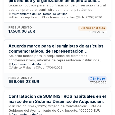
pirotécnico y organización de espectáculo
promocionales.
musical con fuegos artificiales para las Fiestas
Licitación pública para la contratación de un servicio integral
que comprende el suministro de material pirotécnico,
Patronales 2026 - Ayuntamiento de Las Torres
Ayuntamiento de Las Torres de Cotillas
incluyendo la figura del raspajo, y la organización completa
de Cotillas
Abierto simplificado
·
Las torres de cotillas
·
Pub.
27/07/2026
de un espectáculo musical con fuegos artificiales. El evento
se realizará con motivo de las Fiestas Patronales 2026 del
municipio de Las Torres de Cotillas. La adjudicataria será
PRESUPUESTO
Cierra en 3 días
17.500,00 EUR
responsable tanto del suministro de los materiales explosivos
10/08/2026
necesarios como de la dirección, coordinación y ejecución
técnica del espectáculo pirotécnico, asegurando el
cumplimiento de todas las normativas de seguridad
Acuerdo marco para el suministro de artículos
aplicables.
conmemorativos, de representación
institucional y equipamiento modular para
Acuerdo marco para la adquisición de elementos
conmemorativos, artículos de representación institucional,
eventos de la Jefatura del Cuerpo de
Ayuntamiento de Madrid
material promocional y equipamiento modular destinado a
Bomberos
Abierto
·
Madrid
·
Pub.
17/06/2026
eventos institucionales y promocionales de la Jefatura del
Cuerpo de Bomberos. El suministro se estructura en tres lotes
y requiere que todos los artículos sean nuevos, de reciente
PRESUPUESTO
En Plazo
699.059,28 EUR
fabricación y cumplan especificaciones técnicas de
17/08/2026
embalaje y presentación establecidas en el pliego. Los
licitadores deben acreditar capacidad de obrar, ausencia de
prohibición de contratar y solvencia económica, financiera y
Contratación de SUMINISTROS habituales en el
técnica según los requisitos específicos de cada lote.
marco de un Sistema Dinámico de Adquisición.
Id licitación: 3242/2025; Órgano de Contratación: Junta de
Gobierno del Ayuntamiento de Cox; Importe: 1000000 EUR;
Ayuntamiento de Cox
Estado: PUB