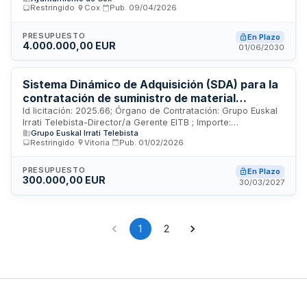
Restringido
·
Cox
·
Pub.
09/04/2026
PRESUPUESTO
En Plazo
4.000.000,00 EUR
01/06/2030
Sistema Dinámico de Adquisición (SDA) para la
contratación de suministro de material
promocional
Id licitación: 2025.66; Órgano de Contratación: Grupo Euskal
Irrati Telebista-Director/a Gerente EITB ; Importe:
Grupo Euskal Irrati Telebista
300000EUR; Estado: PUB
Restringido
·
Vitoria
·
Pub.
01/02/2026
PRESUPUESTO
En Plazo
300.000,00 EUR
30/03/2027
1
2