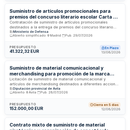
Ley de Contratos del Sector Público, con tramitación
ordinaria completamente electrónica.
Suministro de artículos promocionales para
premios del concurso literario escolar Carta a
un militar español - Ministerio de Defensa
Contratación de suministro de artículos promocionales
destinados a la entrega de premios del concurso literario
Ministerio de Defensa
escolar Carta a un militar español, organizado por la
Abierto simplificado
·
Madrid
·
Pub.
29/07/2026
Dirección General de Reclutamiento y Enseñanza Militar del
Ministerio de Defensa. Los artículos incluyen mochilas,
cascos inalámbricos, impresora 3D, tablets y ordenadores
PRESUPUESTO
En Plazo
41.322,32 EUR
portátiles que serán entregados como premios a los
13/08/2026
participantes ganadores del concurso en el año 2027.
Suministro de material comunicacional y
merchandising para promoción de la marca
colectiva Ávila Auténtica - Diputación
Licitación de suministro de material comunicacional y
artículos de merchandising destinados a diferentes acciones
Provincial de Ávila
Diputación provincial de Ávila
de promoción y difusión de la marca colectiva Ávila
Abierto
·
Ávila
·
Pub.
28/07/2026
Auténtica. El contrato, convocado por la Presidencia de la
Diputación Provincial de Ávila, comprende la adquisición de
diversos elementos de comunicación y promoción para
PRESUPUESTO
Cierra en 5 días
152.000,00 EUR
potenciar la identidad y visibilidad de la marca en el ámbito
12/08/2026
territorial de la provincia de Ávila. Se trata de un servicio
integral de provisión de materiales publicitarios y
comerciales que faciliten la estrategia de marketing y
Contrato mixto de suministro de material
posicionamiento de marca en diferentes canales y acciones