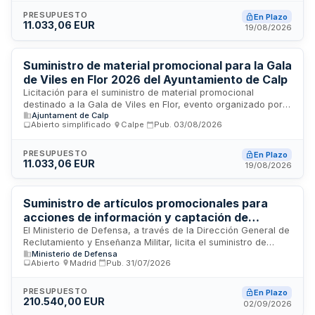
pueden ser adjudicados a uno o varios licitadores. El
procedimiento empleado es abierto simplificado abreviado,
PRESUPUESTO
En Plazo
11.033,06 EUR
con criterio de adjudicación basado en el precio más bajo,
19/08/2026
buscando maximizar la eficiencia en el uso de recursos
municipales.
Suministro de material promocional para la Gala
de Viles en Flor 2026 del Ayuntamiento de Calp
Licitación para el suministro de material promocional
destinado a la Gala de Viles en Flor, evento organizado por
Ajuntament de Calp
el Ayuntamiento de Calp en Alicante. Se trata de un contrato
Abierto simplificado
·
Calpe
·
Pub.
03/08/2026
de suministro bajo procedimiento abierto simplificado
abreviado, donde el criterio de adjudicación es
exclusivamente el precio más bajo. El contrato incluye la
PRESUPUESTO
En Plazo
11.033,06 EUR
totalidad de los lotes con un plazo de ejecución de treinta
19/08/2026
días naturales desde su formalización, sin posibilidad de
prórroga.
Suministro de artículos promocionales para
acciones de información y captación de
reclutamiento del Ministerio de Defensa
El Ministerio de Defensa, a través de la Dirección General de
Reclutamiento y Enseñanza Militar, licita el suministro de
Ministerio de Defensa
artículos promocionales destinados a apoyar las acciones
Abierto
·
Madrid
·
Pub.
31/07/2026
de información y captación para el reclutamiento durante el
año 2027. Los artículos incluyen elementos de merchandising
como gorras, pulseras, mochilas, llaveros, pegatinas,
PRESUPUESTO
En Plazo
210.540,00 EUR
bolígrafos, USB y otros productos de promoción. El
02/09/2026
procedimiento de adjudicación será abierto conforme a la