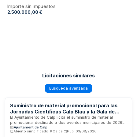
Importe sin impuestos
2.500.000,00 €
Licitaciones similares
Búsqueda avanzada
Suministro de material promocional para las
Jornadas Científicas Calp Blau y la Gala de
Viles en Flor 2026 del Ayuntamiento de Calp
El Ayuntamiento de Calp licita el suministro de material
promocional destinado a dos eventos municipales de 2026:
Ajuntament de Calp
las Jornadas Científicas Calp Blau y la Gala de Viles en Flor.
Abierto simplificado
·
Calpe
·
Pub.
03/08/2026
La contratación se divide en dos lotes independientes que