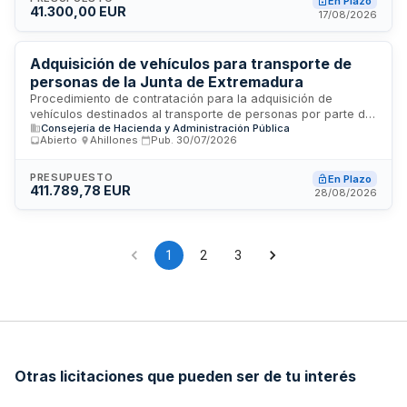
En Plazo
41.300,00 EUR
transformaciones, legalización administrativa,
17/08/2026
documentación técnica y formación del personal. El
adjudicatario debe entregar el vehículo plenamente
operativo dentro del plazo máximo de tres meses desde la
Adquisición de vehículos para transporte de
formalización del contrato.
personas de la Junta de Extremadura
Procedimiento de contratación para la adquisición de
vehículos destinados al transporte de personas por parte de
Consejería de Hacienda y Administración Pública
la Junta de Extremadura. El contrato se rige por la Ley de
Abierto
·
Ahillones
·
Pub.
30/07/2026
Contratos del Sector Público, con especificaciones técnicas
que garantizan accesibilidad universal y diseño inclusivo
conforme a la legislación sobre derechos de personas con
PRESUPUESTO
En Plazo
411.789,78 EUR
discapacidad. Los licitadores deben acreditar solvencia
28/08/2026
económica, financiera y técnica, así como capacidad de
obrar y habilitación empresarial correspondiente.
1
2
3
Otras licitaciones que pueden ser de tu interés