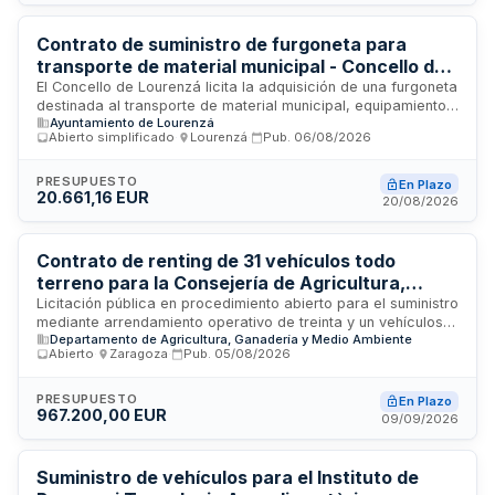
mediante procedimiento abierto ordinario.
Contrato de suministro de furgoneta para
transporte de material municipal - Concello de
Lourenzá
El Concello de Lourenzá licita la adquisición de una furgoneta
destinada al transporte de material municipal, equipamiento
Ayuntamiento de Lourenzá
para actividades culturales y distribución de alimentos en
Abierto simplificado
·
Lourenzá
·
Pub.
06/08/2026
programas de servicios sociales. La administración
contratante es el Alcalde, siendo la Secretaría el servicio
gestor. Se emplea procedimiento abierto simplificado
PRESUPUESTO
En Plazo
20.661,16 EUR
abreviado con criterio de adjudicación basado en la mejor
20/08/2026
relación calidad-precio.
Contrato de renting de 31 vehículos todo
terreno para la Consejería de Agricultura,
Ganadería y Alimentación de Aragón
Licitación pública en procedimiento abierto para el suministro
mediante arrendamiento operativo de treinta y un vehículos
Departamento de Agricultura, Ganadería y Medio Ambiente
todoterreno destinados a la Consejería de Agricultura,
Abierto
·
Zaragoza
·
Pub.
05/08/2026
Ganadería y Alimentación de la Administración de la
Comunidad Autónoma de Aragón. El contrato incluye la
provisión de vehículos, su mantenimiento integral, seguros y
PRESUPUESTO
En Plazo
967.200,00 EUR
gestión de kilometraje, con liquidación individual por excesos
09/09/2026
o defectos de recorrido y reparación de daños imputables al
usuario según peritación de seguros. La adjudicación se
realizará conforme a varios criterios establecidos en el
Suministro de vehículos para el Instituto de
pliego de cláusulas administrativas particulares.