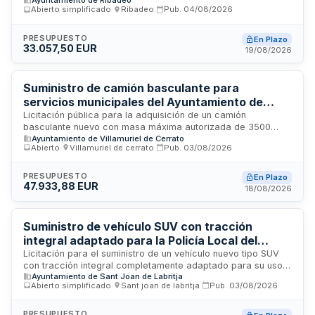
Ayuntamiento de Ribadeo
protección ambiental y obras del Concello de Ribadeo. El
Abierto simplificado
·
Ribadeo
·
Pub.
04/08/2026
contrato incluye la provisión del vehículo según
especificaciones técnicas, transporte y entrega en las
instalaciones municipales, rotulación del vehículo, formación
PRESUPUESTO
En Plazo
33.057,50 EUR
del personal usuario y garantía de fabricación. La
19/08/2026
financiación corre a cargo del Fondo de Compensación
Ambiental para el ejercicio 2026.
Suministro de camión basculante para
servicios municipales del Ayuntamiento de
Villamuriel de Cerrato
Licitación pública para la adquisición de un camión
basculante nuevo con masa máxima autorizada de 3500
Ayuntamiento de Villamuriel de Cerrato
kilogramos destinado al personal de servicios del
Abierto
·
Villamuriel de cerrato
·
Pub.
03/08/2026
Ayuntamiento de Villamuriel de Cerrato. El vehículo será
suministrado en un plazo de 6 meses y ejecutado en el
Polígono Industrial de Villamuriel de Cerrato. Se trata de un
PRESUPUESTO
En Plazo
47.933,88 EUR
contrato de suministro por procedimiento abierto cuyo valor
18/08/2026
estimado es de 47933,88 euros sin incluir impuesto sobre el
valor añadido.
Suministro de vehículo SUV con tracción
integral adaptado para la Policía Local del
Ayuntamiento de Sant Joan de Labritja
Licitación para el suministro de un vehículo nuevo tipo SUV
con tracción integral completamente adaptado para su uso
Ayuntamiento de Sant Joan de Labritja
como vehículo patrulla de la Policía Local. El contrato incluye
Abierto simplificado
·
Sant joan de labritja
·
Pub.
03/08/2026
la matriculación del vehículo a nombre del Ayuntamiento de
Sant Joan de Labritja, adaptación policial, instalación de
equipamiento, rotulación corporativa, homologación de las
PRESUPUESTO