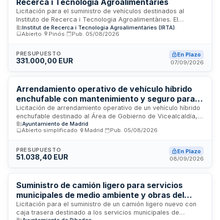
Recerca i Tecnologia Agroalimentàries
Licitación para el suministro de vehículos destinados al
Instituto de Recerca i Tecnologia Agroalimentàries. El
Institut de Recerca i Tecnologia Agroalimentàries (IRTA)
contrato comprende la adquisición de vehículos conforme a
Abierto
·
Pinós
·
Pub.
05/08/2026
las características técnicas y condiciones especiales de
ejecución establecidas en el pliego de condiciones. La
adjudicación se realizará conforme a los criterios de
PRESUPUESTO
En Plazo
331.000,00 EUR
valoración definidos, considerando aspectos técnicos y
07/09/2026
económicos de las ofertas presentadas.
Arrendamiento operativo de vehículo híbrido
enchufable con mantenimiento y seguro para el
Área de Vicealcaldía, Portavoz, Seguridad y
Licitación de arrendamiento operativo de un vehículo híbrido
enchufable destinado al Área de Gobierno de Vicealcaldía,
Emergencias
Ayuntamiento de Madrid
Portavoz, Seguridad y Emergencias. El contrato incluye
Abierto simplificado
·
Madrid
·
Pub.
05/08/2026
mantenimiento integral y cobertura de seguros. La duración
prevista es de cuarenta y ocho meses desde la recepción
del vehículo, con posibilidad de prórroga de hasta doce
PRESUPUESTO
En Plazo
51.038,40 EUR
meses adicionales. El plazo máximo de entrega del vehículo
08/09/2026
es de cuatro meses desde la formalización del contrato.
Suministro de camión ligero para servicios
municipales de medio ambiente y obras del
Ayuntamiento de Ribadeo
Licitación para el suministro de un camión ligero nuevo con
caja trasera destinado a los servicios municipales de