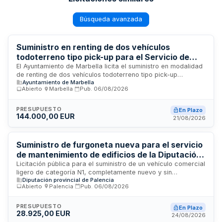
Búsqueda avanzada
Suministro en renting de dos vehículos
todoterreno tipo pick-up para el Servicio de
Protección Civil del Ayuntamiento de Marbella
El Ayuntamiento de Marbella licita el suministro en modalidad
de renting de dos vehículos todoterreno tipo pick-up
Ayuntamiento de Marbella
destinados al Servicio Local de Protección Civil. Los
Abierto
·
Marbella
·
Pub.
06/08/2026
vehículos deberán cumplir con los criterios de
homogeneización, diseño, rotulación y visibilidad
establecidos por el servicio, conforme a las directrices de
PRESUPUESTO
En Plazo
144.000,00 EUR
imagen corporativa municipal. El adjudicatario deberá
21/08/2026
someter la propuesta gráfica a aprobación previa del
responsable del contrato sin coste adicional para la
administración.
Suministro de furgoneta nueva para el servicio
de mantenimiento de edificios de la Diputación
Provincial de Palencia
Licitación pública para el suministro de un vehículo comercial
ligero de categoría N1, completamente nuevo y sin
Diputación provincial de Palencia
matricular, destinado al servicio de mantenimiento integral de
Abierto
·
Palencia
·
Pub.
06/08/2026
los edificios de la Diputación Provincial de Palencia. El
vehículo debe ser una furgoneta de gasoil con capacidad
para tres plazas, potencia mínima de 100 CV y carrocería
PRESUPUESTO
En Plazo
28.925,00 EUR
tipo furgón de tamaño estándar. La contratación se realiza
24/08/2026