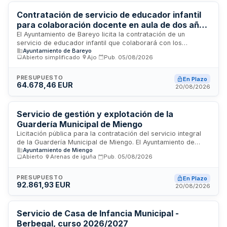
Contratación de servicio de educador infantil
para colaboración docente en aula de dos años
del CEIP Benedicto Ruiz de Ajo - Ayuntamiento
El Ayuntamiento de Bareyo licita la contratación de un
servicio de educador infantil que colaborará con los
de Bareyo
Ayuntamiento de Bareyo
maestros en el aula de dos años del CEIP Benedicto Ruiz
Abierto simplificado
·
Ajo
·
Pub.
05/08/2026
ubicado en Ajo. El educador prestará sus servicios según el
calendario escolar oficial de los cursos académicos 2026-
2027 y 2027-2028 aprobado por la Consejería de Educación
PRESUPUESTO
En Plazo
64.678,46 EUR
del Gobierno de Cantabria. El procedimiento es abierto
20/08/2026
simplificado con presentación electrónica de ofertas. Se
aplicará el Convenio colectivo estatal de asistencia y
educación infantil como condición especial de ejecución.
Servicio de gestión y explotación de la
Guardería Municipal de Miengo
Licitación pública para la contratación del servicio integral
de la Guardería Municipal de Miengo. El Ayuntamiento de
Ayuntamiento de Miengo
Miengo requiere la cobertura completa del servicio de
Abierto
·
Arenas de iguña
·
Pub.
05/08/2026
guardería en el término municipal, conforme a las
condiciones técnicas especificadas en los pliegos. Se trata
de un contrato administrativo de servicios sometido a la Ley
PRESUPUESTO
En Plazo
92.861,93 EUR
de Contratos del Sector Público, con una duración de un año
20/08/2026
y exención de IVA.
Servicio de Casa de Infancia Municipal -
Berbegal, curso 2026/2027