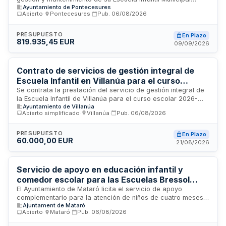
Ayuntamiento de Pontecesures
destinada a menores de tres años. El contratista asumirá la
Abierto
·
Pontecesures
·
Pub.
06/08/2026
prestación educativa, cuidado y atención del alumnado, así
como el mantenimiento de las instalaciones, equipamiento y
material existente en el centro. El municipio cede el uso del
PRESUPUESTO
En Plazo
819.935,45 EUR
edificio, mobiliario y dotaciones afectos al servicio público
09/09/2026
durante la vigencia del contrato, con obligación de
devolución en perfectas condiciones al término de la
prestación.
Contrato de servicios de gestión integral de
Escuela Infantil en Villanúa para el curso
escolar 2026-2027
Se contrata la prestación del servicio de gestión integral de
la Escuela Infantil de Villanúa para el curso escolar 2026-
Ayuntamiento de Villanúa
2027. El Ayuntamiento de Villanúa licita este servicio para
Abierto simplificado
·
Villanúa
·
Pub.
06/08/2026
atender la necesidad de conciliación entre la vida personal,
familiar y laboral de las familias con hijos menores de tres
años, dado que el municipio no dispone de recursos
PRESUPUESTO
En Plazo
60.000,00 EUR
humanos ni materiales propios. El procedimiento de
21/08/2026
selección es abierto simplificado, con adjudicación basada
en mejor relación calidad-precio. La duración es de un curso
escolar, prorrogable por uno más.
Servicio de apoyo en educación infantil y
comedor escolar para las Escuelas Bressol
municipales de Mataró
El Ayuntamiento de Mataró licita el servicio de apoyo
complementario para la atención de niños de cuatro meses a
Ajuntament de Mataró
tres años en sus Escuelas Bressol municipales. El contrato
Abierto
·
Mataró
·
Pub.
06/08/2026
comprende servicios de apoyo en comedor, educación
inclusiva y actividades de vacaciones escolares, destinados