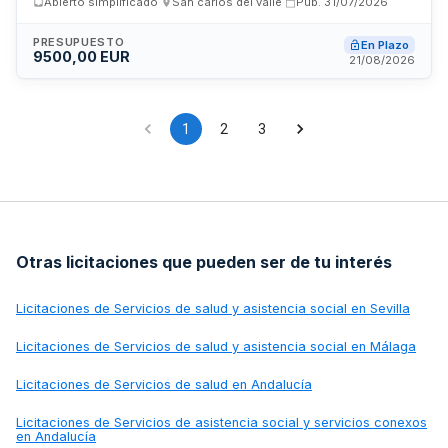
Abierto simplificado
·
San carlos del valle
·
Pub.
31/07/2026
prestará durante dos cursos académicos consecutivos
conforme a la normativa municipal aplicable y las
disposiciones establecidas en el pliego de condiciones
PRESUPUESTO
En Plazo
9500,00 EUR
administrativas.
21/08/2026
1
2
3
Otras licitaciones que pueden ser de tu interés
Licitaciones de
Servicios de salud y asistencia social en Sevilla
Licitaciones de
Servicios de salud y asistencia social en Málaga
Licitaciones de
Servicios de salud en Andalucía
Licitaciones de
Servicios de asistencia social y servicios conexos
en Andalucía