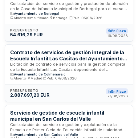
Contratación del servicio de gestión y prestación de atención
en la Casa de Infancia Municipal de Berbegal para el curso
Ayuntamiento de Berbegal
2026/2027. El servicio constituye una prestación unitaria que
Abierto simplificado
·
Berbegal
·
Pub.
05/08/2026
incluye la atención y cuidado de menores en horario
extraescolar mediante personal especializado. Se prevé la
adscripción de dos monitoras para garantizar una adecuada
PRESUPUESTO
En Plazo
54.616,29 EUR
prestación del servicio adaptado a las necesidades del
19/08/2026
municipio de Berbegal. La financiación queda condicionada a
la obtención de subvención del Gobierno de Aragón para
desarrollo de Casas de Infancia en medio rural aragonés.
Contrato de servicios de gestión integral de la
Escuela Infantil Las Casitas del Ayuntamiento
de Colmenarejo
Licitación de contrato de servicios para la gestión completa
de la Escuela Infantil Las Casitas dependiente del
Ayuntamiento de Colmenarejo
Ayuntamiento de Colmenarejo. El contrato incluye la
Abierto
·
Madrid
·
Pub.
04/08/2026
prestación de servicios educativos y de atención infantil, así
como servicios accesorios de limpieza, control y
mantenimiento del centro. La duración máxima del contrato
PRESUPUESTO
En Plazo
2.887.697,20 EUR
es de cinco años, siendo tramitado por la Concejalía de
21/08/2026
Educación del municipio.
Servicio de gestión de escuela infantil
municipal en San Carlos del Valle
Contratación del servicio de gestión y explotación de la
Escuela de Primer Ciclo de Educación Infantil de titularidad
Ayuntamiento de San Carlos del Valle
municipal ubicada en San Carlos del Valle. El servicio se