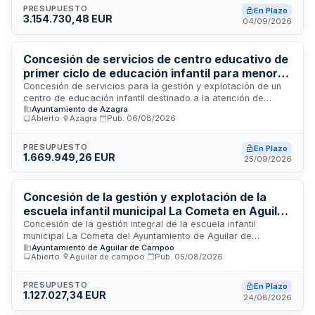
a cubrir necesidades que el personal municipal no puede
PRESUPUESTO
En Plazo
3.154.730,48 EUR
atender directamente.
04/09/2026
Concesión de servicios de centro educativo de
primer ciclo de educación infantil para menores
de 0 a 3 años
Concesión de servicios para la gestión y explotación de un
centro de educación infantil destinado a la atención de
Ayuntamiento de Azagra
menores de 0 a 3 años. El contrato incluye la dirección del
Abierto
·
Azagra
·
Pub.
06/08/2026
centro, personal educativo, personal de limpieza, auxiliar de
comedor y gastos de funcionamiento. La licitación se realiza
mediante procedimiento abierto superior al umbral
PRESUPUESTO
En Plazo
1.669.949,26 EUR
comunitario, con publicación en el Portal de Contratación de
25/09/2026
Navarra y en el Diario Oficial de la Unión Europea.
Concesión de la gestión y explotación de la
escuela infantil municipal La Cometa en Aguilar
de Campoo
Concesión de la gestión integral de la escuela infantil
municipal La Cometa del Ayuntamiento de Aguilar de
Ayuntamiento de Aguilar de Campoo
Campoo. El contratista se encargará de la prestación del
Abierto
·
Aguilar de campoo
·
Pub.
05/08/2026
servicio educativo para niños de cero a tres años,
incluyendo atención educativa, comedor, limpieza de
instalaciones, contratación de personal docente y no
PRESUPUESTO
En Plazo
1.127.027,34 EUR
docente, así como la gestión económico-administrativa del
24/08/2026
centro ubicado en el Paseo del Soto.