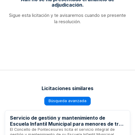
adjudicación.
Sigue esta licitación y te avisaremos cuando se presente
la resolución.
Licitaciones similares
Búsqueda avanzada
Servicio de gestión y mantenimiento de
Escuela Infantil Municipal para menores de tres
años - Concello de Pontecesures
El Concello de Pontecesures licita el servicio integral de
gestión y mantenimiento de su Escuela Infantil Municipal