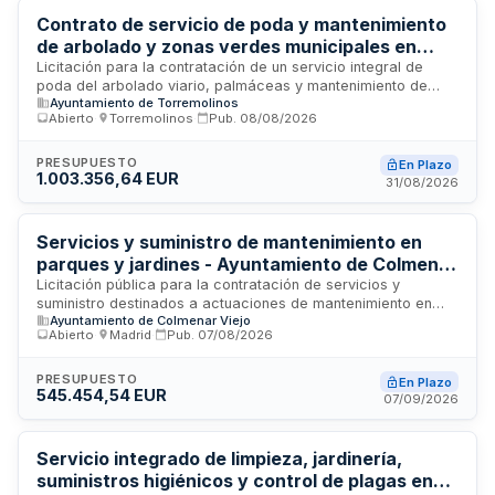
Contrato de servicio de poda y mantenimiento
de arbolado y zonas verdes municipales en
zona este de Torremolinos
Licitación para la contratación de un servicio integral de
poda del arbolado viario, palmáceas y mantenimiento de
Ayuntamiento de Torremolinos
zonas verdes municipales en la zona este de Torremolinos. El
Abierto
·
Torremolinos
·
Pub.
08/08/2026
contrato comprende actuaciones de saneamiento
estructural, eliminación de riesgos, tratamientos fitosanitarios
y retirada de residuos vegetales, así como el cuidado de
PRESUPUESTO
En Plazo
1.003.356,64 EUR
céspedes, parterres y espacios ajardinados. Las
31/08/2026
prestaciones se dividen en dos lotes funcionalmente
diferenciados para mejorar la especialización técnica y
favorecer la concurrencia competitiva, manteniendo
Servicios y suministro de mantenimiento en
coordinación funcional bajo supervisión municipal.
parques y jardines - Ayuntamiento de Colmenar
Viejo
Licitación pública para la contratación de servicios y
suministro destinados a actuaciones de mantenimiento en
Ayuntamiento de Colmenar Viejo
parques y jardines, excluyendo trabajos específicos de
Abierto
·
Madrid
·
Pub.
07/08/2026
jardinería. El Ayuntamiento de Colmenar Viejo, a través de su
Junta de Gobierno Local, convoca este contrato por un
importe de aproximadamente 124.000 euros. Los servicios
PRESUPUESTO
En Plazo
545.454,54 EUR
engloban tareas de conservación, reparación y
07/09/2026
abastecimiento de materiales necesarios para el
mantenimiento funcional de las áreas verdes públicas del
municipio, mejorando la calidad y disponibilidad de estos
Servicio integrado de limpieza, jardinería,
espacios para la ciudadanía.
suministros higiénicos y control de plagas en