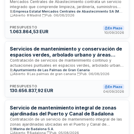
centros comerciales de Mercados Centrales de
Mercados Centrales de Abastecimiento contrata un servicio
integrado que comprende limpieza, jardinería, suministros
Abastecimiento
Empresa Estatal Mercados Centrales de Abastecimiento SA (MERCASA)
higiénicos y control de plagas en el centro comercial El
Abierto
·
Madrid
·
Pub.
06/08/2026
Centre de la Vila ubicado en Barcelona y en la sede social
de la empresa. El contrato se regirá por el Pliego de
Cláusulas Particulares, el Pliego de Prescripciones Técnicas
PRESUPUESTO
En Plazo
1.063.864,53 EUR
y las Instrucciones Internas de Contratación de Mercasa,
10/09/2026
aplicando los principios de publicidad, concurrencia,
transparencia e igualdad. La adjudicación se realizará
mediante procedimientos abierto y abierto supersimplificado,
Servicios de mantenimiento y conservación de
según corresponda, atribuyendo el contrato a quien presente
espacios verdes, arbolado urbano y áreas
la mejor oferta.
caninas del Ayuntamiento de Las Palmas de
Contratación de servicios de mantenimiento continuo y
actuaciones puntuales en espacios verdes, arbolado urbano
Gran Canaria con asistencia técnica
Ayuntamiento de Las Palmas de Gran Canaria
y áreas caninas del municipio de Las Palmas de Gran
especializada
Abierto
·
Las palmas de gran canaria
·
Pub.
06/08/2026
Canaria. El contrato incluye asistencia técnica especializada
para control de calidad, supervisión y apoyo estratégico. El
servicio abarca parques urbanos, zonas ajardinadas,
PRESUPUESTO
En Plazo
130.656.837,92 EUR
arbolado en calles, jardineras, espacios en márgenes de
04/09/2026
vías y áreas deportivas municipales, con criterios de
sostenibilidad ambiental y responsabilidad social, alineado
con el Plan Director del Arbolado Urbano municipal.
Servicio de mantenimiento integral de zonas
ajardinadas del Puerto y Canal de Badalona
Contratación de un servicio de mantenimiento integral de las
zonas ajardinadas ubicadas en el Puerto y Canal de
Marina de Badalona S.A.
Badalona. El servicio incluye labores de conservación, poda
Abierto
·
Badalona
·
Pub.
05/08/2026