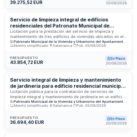
39.275,52 EUR
entidad adjudicadora es la Presidencia de la Entidad Pública
20/08/2026
Empresarial Patronato Municipal de la Vivienda y Urbanismo,
ubicada en Salamanca.
Servicio de limpieza integral de edificios
residenciales del Patronato Municipal de
Vivienda y Urbanismo de Salamanca
Licitación para la prestación del servicio de limpieza y
mantenimiento de tres edificios de viviendas ubicados en el
Patronato Municipal de la Vivienda y Urbanismo del Ayuntamiento de Salamanca (EPE PMVU)
municipio de Salamanca, propiedad del Patronato Municipal
Abierto simplificado
·
Salamanca
·
Pub.
05/08/2026
de Vivienda y Urbanismo. Los inmuebles objeto del contrato
se localizan en las calles Salvador, Venezuela y Cuenca. El
servicio incluye la limpieza integral de las zonas comunes de
PRESUPUESTO
En Plazo
43.854,72 EUR
estos edificios residenciales con el objetivo de mantener las
20/08/2026
instalaciones en condiciones óptimas de salubridad e higiene
para sus habitantes. La Entidad Pública Empresarial gestiona
este contrato a través de su Presidencia.
Servicio integral de limpieza y mantenimiento
de jardinería para edificio residencial municipal
de Salamanca
Licitación pública para la contratación de servicios de
limpieza integral y mantenimiento de jardinería en un edificio
Patronato Municipal de la Vivienda y Urbanismo del Ayuntamiento de Salamanca (EPE PMVU)
de viviendas protegidas de 36 unidades ubicado en
Abierto simplificado
·
Salamanca
·
Pub.
05/08/2026
Salamanca. El Patronato Municipal de la Vivienda y
Urbanismo del Ayuntamiento de Salamanca busca adjudicar
este contrato de servicios de mantenimiento y limpieza del
PRESUPUESTO
En Plazo
36.694,40 EUR
inmueble sito en calle Silvestre Sánchez Sierra. El importe
20/08/2026
presupuestado alcanza los 9.173,60 euros. El servicio abarca
la limpieza de espacios comunes y el mantenimiento de