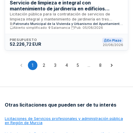
áreas verdes del complejo residencial municipal.
Servicio de limpieza e integral con
mantenimiento de jardinería en edificios
residenciales municipales de Salamanca
Licitación pública para la contratación de servicios de
limpieza integral y mantenimiento de jardinería en tres
Patronato Municipal de la Vivienda y Urbanismo del Ayuntamiento de Salamanca (EPE PMVU)
edificios residenciales propiedad del Patronato Municipal de
Abierto simplificado
·
Salamanca
·
Pub.
05/08/2026
la Vivienda y Urbanismo del Ayuntamiento de Salamanca. Los
inmuebles, ubicados en las calles Vicente Beltrán de
Heredia, Lamberto Echeverría y Obispo Sancho de Castilla,
PRESUPUESTO
En Plazo
52.226,72 EUR
albergan un total de 73 viviendas. El contrato incluye tanto
20/08/2026
labores de limpieza de espacios comunes como trabajos de
mantenimiento y cuidado de áreas ajardinadas. El importe
estimado es de 13.056,68 euros y se encuentra en fase de
preparación.
1
2
3
4
5
…
8
Otras licitaciones que pueden ser de tu interés
Licitaciones de
Servicios profesionales y administración pública
en Región de Murcia