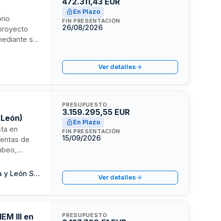
472.311,43 EUR
En Plazo
rio
FIN PRESENTACIÓN
26/08/2026
 proyecto
 mediante su
cación se
rgente.
Ver detalles
PRESUPUESTO
3.159.295,55 EUR
(León)
En Plazo
sta en
FIN PRESENTACIÓN
15/09/2026
Ventas de
mbeo,
ón de nueva
erzo,
Sociedad Pública de Infraestructuras y Medio Ambiente de Castilla y León S.A.
Ver detalles
ridad y
as obras.
EM III en
PRESUPUESTO