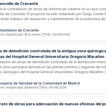
Concello de Crecente
ita la contratación de obras de reforma de cubierta en la casa consi
llo de Crecente. El proyecto ha sido redactado por Diego Conde 
ende trabajos de reparación y mantenimiento de la estructura de 
io consistorial. El contrato se adjudicará mediante procedimiento a
ficado con varios criterios de adjudicación automáticos. El plazo 
ntamiento de Crecente
sto es de cuatro meses.
rto simplificado
·
As neves
·
Pub.
06/08/2026
s de demolición controlada de la antigua zona quirúrgic
tas del Hospital General Universitario Gregorio Marañón
tación de obras de demolición controlada de la distribución interio
a zona quirúrgica ubicada en las plantas primera y segunda del edi
o Quirúrgico del Hospital General Universitario Gregorio Marañón. 
en la demolición completa de tabiquería e instalaciones existentes
ción de las instalaciones pasantes en uso, manteniendo el hospita
sejería de Sanidad de la Comunidad de Madrid
e la ejecución. La empresa adjudicataria deberá retirar todo el mob
rto simplificado
·
Madrid
·
Pub.
06/08/2026
, realizar la limpieza diaria, gestionar los residuos y transportarlo
dero autorizado.
rato de obras para adecuación de nuevas oficinas del 