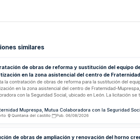
ciones similares
ratación de obras de reforma y sustitución del equipo d
tización en la zona asistencial del centro de Fraternida
espa en León
ita la contratación de obras de reforma para la sustitución del equ
tización en la zona asistencial del centro de Fraternidad-Muprespa
radora con la Seguridad Social, ubicado en León. La licitación se 
nte procedimiento abierto con pluralidad de criterios de adjudicac
ada por la Ley de Contratos del Sector Público. Las obras se ejecu
ternidad Muprespa, Mutua Colaboradora con la Seguridad Soci
rme a las especificaciones del proyecto, bajo supervisión de la Di
erto
·
Quintana del castillo
·
Pub.
06/08/2026
tativa, con responsabilidad del contratista sobre defectos derivad
ción.
ución de obras de ampliación y renovación del horno cr