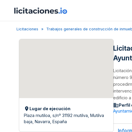
Licitaciones
Trabajos generales de construcción de inmueble
Licita
Ayunt
Licitació
número 9 
procedimi
intervenc
edificio 
Perfil
Lugar de ejecución
Ayuntami
Plaza mutiloa, s/nº 31192 mutilva, Mutilva
baja, Navarra, España
Infor