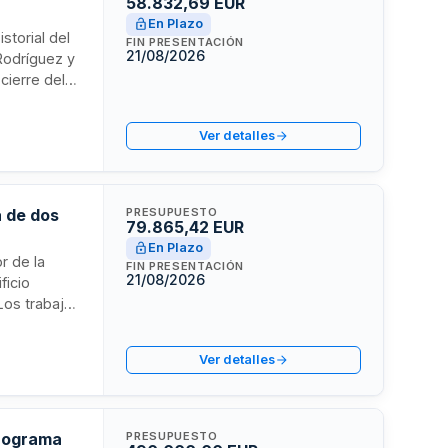
58.832,69 EUR
En Plazo
storial del
FIN PRESENTACIÓN
21/08/2026
Rodríguez y
cierre del
bierto
de ejecución
Ver detalles
a de dos
PRESUPUESTO
79.865,42 EUR
En Plazo
r de la
FIN PRESENTACIÓN
21/08/2026
ficio
Los trabajos
, a
l operativo
Ver detalles
iliario en
s a
programa
PRESUPUESTO