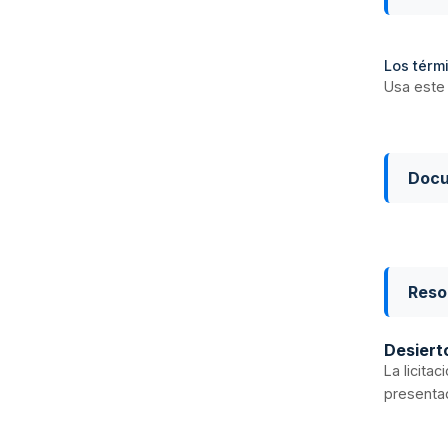
Los térmi
Usa este 
Doc
Reso
Desiert
La licita
presentad