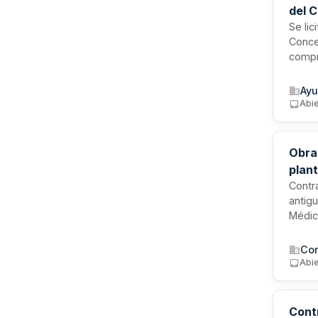
del 
Se lic
Conce
compr
edific
simpli
Ayu
previ
Abie
Obra
plan
Contra
antigu
Médic
incluy
excep
Con
durant
Abie
desuso
verte
Cont