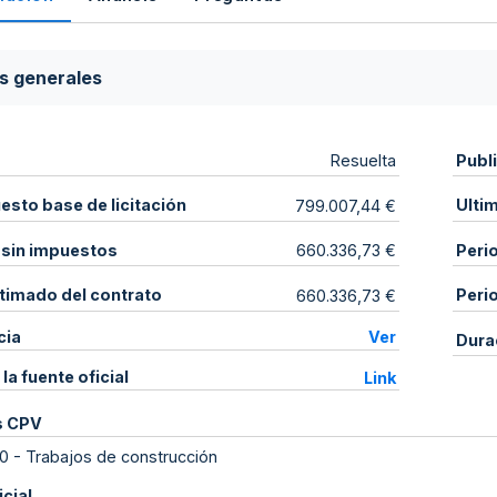
s generales
Publ
Resuelta
sto base de licitación
Ulti
799.007,44 €
 sin impuestos
Peri
660.336,73 €
stimado del contrato
Peri
660.336,73 €
cia
Ver
Dura
 la fuente oficial
Link
s CPV
0
-
Trabajos de construcción
icial