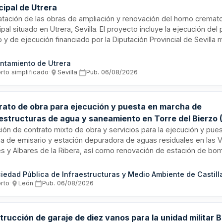
cipal de Utrera
atación de las obras de ampliación y renovación del horno cremato
pal situado en Utrera, Sevilla. El proyecto incluye la ejecución del
 y de ejecución financiado por la Diputación Provincial de Sevilla
ama de Cooperación General Plan Provincial Más Sevilla. La adjudi
zará mediante procedimiento abierto simplificado con tramitación u
ntamiento de Utrera
rto simplificado
·
Sevilla
·
Pub.
06/08/2026
rato de obra para ejecución y puesta en marcha de
aestructuras de agua y saneamiento en Torre del Bierzo 
ción de contrato mixto de obra y servicios para la ejecución y pue
a de emisario y estación depuradora de aguas residuales en las 
es y Albares de la Ribera, así como renovación de estación de bo
elación de estación de tratamiento de agua potable y construcci
 de agua en las Ventas de Albares, en el municipio de Torre del Bi
ncia de León. El contrato incluye proyecto técnico, estudio de segu
erto
·
León
·
Pub.
06/08/2026
 y supervisión de la dirección facultativa durante la ejecución de l
rucción de garaje de diez vanos para la unidad militar BI