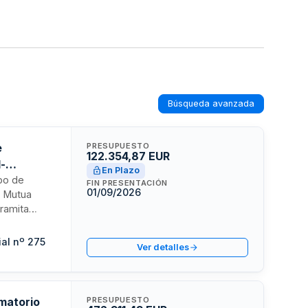
Búsqueda avanzada
e
PRESUPUESTO
122.354,87 EUR
d-
En Plazo
ipo de
FIN PRESENTACIÓN
01/09/2026
, Mutua
tramita
ión,
tarán
al nº 275
Ver detalles
rección
os de la
ematorio
PRESUPUESTO