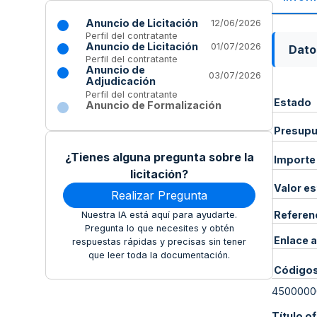
Anuncio de Licitación
12/06/2026
Perfil del contratante
Anuncio de Licitación
01/07/2026
Dato
Perfil del contratante
Anuncio de
03/07/2026
Adjudicación
Perfil del contratante
Estado
Anuncio de Formalización
Presupue
¿Tienes alguna pregunta sobre la
Importe
licitación?
Valor e
Realizar Pregunta
Referen
Nuestra IA está aquí para ayudarte.
Pregunta lo que necesites y obtén
Enlace a
respuestas rápidas y precisas sin tener
que leer toda la documentación.
Código
4500000
Título of