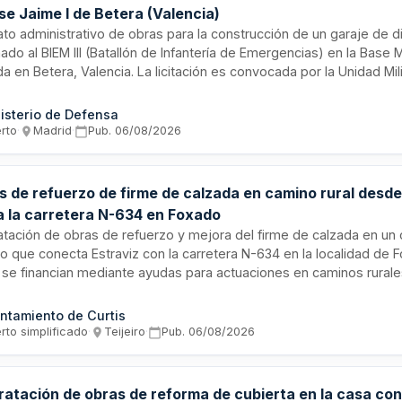
se Jaime I de Betera (Valencia)
ato administrativo de obras para la construcción de un garaje de 
ado al BIEM III (Batallón de Infantería de Emergencias) en la Base Mi
a en Betera, Valencia. La licitación es convocada por la Unidad Mil
encias, órgano dependiente del Ministerio de Defensa. Se trata d
ar clasificada según el CPV 45216200-6 (trabajos de construcción de
isterio de Defensa
aciones militares), sujeta a la Ley de Contratos del Sector Público.
erto
·
Madrid
·
Pub.
06/08/2026
s de refuerzo de firme de calzada en camino rural desde
a la carretera N-634 en Foxado
atación de obras de refuerzo y mejora del firme de calzada en un 
go que conecta Estraviz con la carretera N-634 en la localidad de 
 se financian mediante ayudas para actuaciones en caminos rural
anciadas por el Fondo Europeo Agrícola de Desarrollo Rural en el m
stratégico de la Política Agraria Común 2023-2027. El contrato se t
ntamiento de Curtis
nte procedimiento simplificado sin competencia, incluyendo la ej
rto simplificado
·
Teijeiro
·
Pub.
06/08/2026
 proyecto técnico con estudios de seguridad y salud y gestión de
nstrucción.
ratación de obras de reforma de cubierta en la casa cons