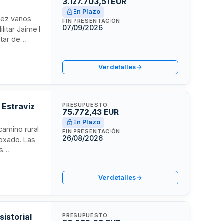
3.127.703,51 EUR
En Plazo
diez vanos
FIN PRESENTACIÓN
07/09/2026
litar Jaime I
itar de
e una obra
 edificios e
Ver detalles
 Estraviz
PRESUPUESTO
75.772,43 EUR
En Plazo
camino rural
FIN PRESENTACIÓN
26/08/2026
Foxado. Las
es
arco del
ramita
Ver detalles
ecución
 residuos
istorial
PRESUPUESTO