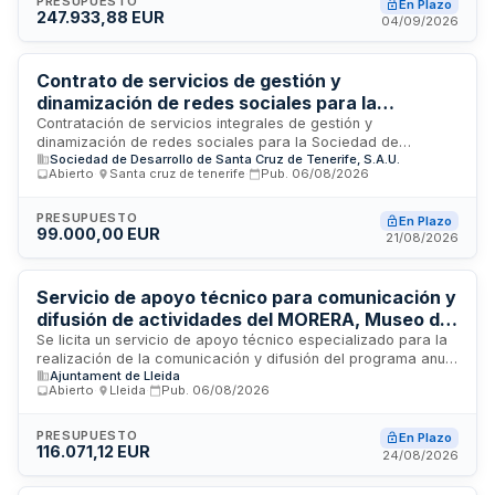
promoción del turismo y artesanía de Castilla-La Mancha,
PRESUPUESTO
En Plazo
247.933,88 EUR
con sede en Toledo. Se requiere un trabajo integral que
04/09/2026
abarca desde la conceptualización creativa hasta la
ejecución técnica y producción de contenidos audiovisuales
de calidad para difusión en diferentes canales publicitarios y
Contrato de servicios de gestión y
comunicacionales.
dinamización de redes sociales para la
Sociedad de Desarrollo de Santa Cruz de
Contratación de servicios integrales de gestión y
dinamización de redes sociales para la Sociedad de
Tenerife
Sociedad de Desarrollo de Santa Cruz de Tenerife, S.A.U.
Desarrollo de Santa Cruz de Tenerife. El servicio incluye la
Abierto
·
Santa cruz de tenerife
·
Pub.
06/08/2026
generación de contenidos, análisis, evaluación y
asesoramiento en el desarrollo de las redes corporativas.
Los objetivos comprenden impulsar las redes de la entidad,
PRESUPUESTO
En Plazo
99.000,00 EUR
reforzar el posicionamiento de Santa Cruz como destino
21/08/2026
comercial, turístico, cultural e innovador, mejorar la atención
digital a ciudadanía y visitantes, y optimizar el rendimiento de
inversiones publicitarias mediante campañas segmentadas y
Servicio de apoyo técnico para comunicación y
medición objetiva de resultados.
difusión de actividades del MORERA, Museo de
Arte Moderno y Contemporáneo de Lleida
Se licita un servicio de apoyo técnico especializado para la
realización de la comunicación y difusión del programa anual
Ajuntament de Lleida
de actividades del MORERA. El servicio incluye la elaboración
Abierto
·
Lleida
·
Pub.
06/08/2026
de contenidos para publicaciones periódicas físicas y
virtuales, mantenimiento de la web del museo, planificación y
difusión en redes sociales, gestión de herramientas de
PRESUPUESTO
En Plazo
116.071,12 EUR
publicidad digital y desarrollo de propuestas de mejora en
24/08/2026
comunicación. La duración inicial es de un año con
posibilidad de prórroga hasta tres años adicionales.