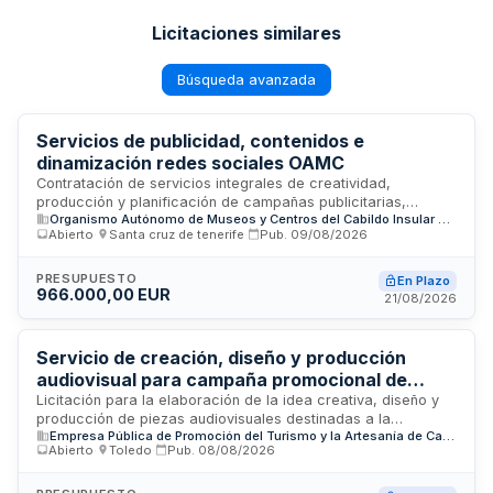
Licitaciones similares
Búsqueda avanzada
Servicios de publicidad, contenidos e
dinamización redes sociales OAMC
Contratación de servicios integrales de creatividad,
producción y planificación de campañas publicitarias,
Organismo Autónomo de Museos y Centros del Cabildo Insular de Tenerife (OAMC)
compra de soportes, creación de contenidos informativos y
Abierto
·
Santa cruz de tenerife
·
Pub.
09/08/2026
gestión de redes sociales para el Organismo Autónomo de
Museos y Centros del Cabildo de Tenerife.
PRESUPUESTO
En Plazo
966.000,00 EUR
21/08/2026
Servicio de creación, diseño y producción
audiovisual para campaña promocional de
turismo de Castilla-La Mancha - ETURIA
Licitación para la elaboración de la idea creativa, diseño y
producción de piezas audiovisuales destinadas a la
Empresa Pública de Promoción del Turismo y la Artesanía de Castilla-La Mancha (ETURIA), S.A.
campaña publicitaria de promoción turística de Castilla-La
Abierto
·
Toledo
·
Pub.
08/08/2026
Mancha para el año 2027. El contrato es gestionado por la
Consejera Delegada de ETURIA, empresa pública de