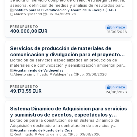
institucional sobre climatización sostenible del
Se licita un servicio completo de diseño, estrategia creativa,
asesoría, definición de medios y análisis de resultados para
Instituto para la Diversificación y Ahorro de la
Instituto para la Diversificación y Ahorro de la Energía (IDAE)
la campaña de publicidad institucional titulada Climatización
Energía
Abierto
·
Madrid
·
Pub.
04/08/2026
Sostenible: La Bomba de Calor. El Instituto para la
Diversificación y Ahorro de la Energía (IDAE) busca una
empresa especializada en comunicación y marketing con
PRESUPUESTO
En Plazo
400.000,00 EUR
experiencia demostrada en campañas para organismos
15/09/2026
públicos. El contrato abarca la totalidad del proceso de
comunicación, desde la conceptualización estratégica hasta
la medición del impacto de la campaña.
Servicios de producción de materiales de
comunicación y divulgación para el proyecto
de renaturalización urbana de Valdepeñas
Licitación de servicios especializados en producción de
materiales de comunicación y sensibilización ambiental para
Ayuntamiento de Valdepeñas
el proyecto Renaturalización Urbana de Valdepeñas. El
Abierto simplificado
·
Valdepeñas
·
Pub.
03/08/2026
Ayuntamiento de Valdepeñas contrata la ejecución material
de actuaciones, campañas y materiales divulgativos
incluidos en las acciones C1 y C2 del proyecto cofinanciado
PRESUPUESTO
En Plazo
49.173,55 EUR
por el Fondo Europeo de Desarrollo Regional a través de la
24/08/2026
Fundación Biodiversidad. Los servicios comprenden
maquetación de documentos, asistencia para planificación
de actividades, exposición itinerante, guías, folletos,
Sistema Dinámico de Adquisición para servicios
cartelería y materiales para actividades de sensibilización.
y suministros de eventos, espectáculos y
actividades culturales y deportivas del
Licitación para la constitución de un Sistema Dinámico de
Adquisición destinado a la contratación de servicios y
Ayuntamiento de Puerto de la Cruz
Ayuntamiento de Puerto de la Cruz
suministros necesarios para la celebración de eventos,
Restringido
·
Puerto de la cruz
·
Pub.
03/08/2026
espectáculos públicos y actividades culturales y deportivas