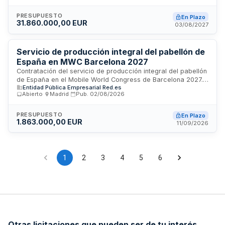
promovidas por el Ayuntamiento de Puerto de la Cruz. El
procedimiento permite a la administración local disponer de
PRESUPUESTO
En Plazo
31.860.000,00 EUR
proveedores preseleccionados para la adquisición ágil de
03/08/2027
recursos, personal, equipamiento y materiales requeridos en
la organización de manifestaciones públicas, festivales,
conciertos, competiciones deportivas y eventos
Servicio de producción integral del pabellón de
comunitarios. Se trata de un acuerdo marco abierto que
España en MWC Barcelona 2027
facilita la contratación dinámica según las necesidades
Contratación del servicio de producción integral del pabellón
puntuales del municipio tinerfeño.
de España en el Mobile World Congress de Barcelona 2027.
Entidad Pública Empresarial Red.es
El servicio comprende la puesta a disposición del pabellón,
Abierto
·
Madrid
·
Pub.
02/08/2026
sus infraestructuras tecnológicas, organización de
actividades, conferencias y networking, así como el
seguimiento y reporte del proyecto. Red.es licita esta
PRESUPUESTO
En Plazo
1.863.000,00 EUR
prestación para garantizar la correcta ejecución de todas
11/09/2026
las componentes técnicas, logísticas y de gestión
necesarias para la participación española en el congreso
tecnológico.
1
2
3
4
5
6
Otras licitaciones que pueden ser de tu interés