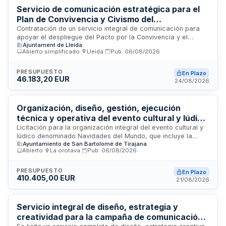
Servicio de comunicación estratégica para el
Plan de Convivencia y Civismo del
Ayuntamiento de Lleida
Contratación de un servicio integral de comunicación para
apoyar el despliegue del Pacto por la Convivencia y el
Ajuntament de Lleida
Civismo del Ayuntamiento de Lleida. El servicio incluye
Abierto simplificado
·
Lleida
·
Pub.
06/08/2026
planificación estratégica, creación de contenidos, difusión y
seguimiento de acciones orientadas a reforzar la visibilidad,
comprensión e implicación ciudadana mediante
PRESUPUESTO
En Plazo
46.183,20 EUR
comunicación positiva, inclusiva y transformadora que
24/08/2026
articule las iniciativas cívicas municipales y ciudadanas.
Organización, diseño, gestión, ejecución
técnica y operativa del evento cultural y lúdico
Navidades del Mundo
Licitación para la organización integral del evento cultural y
lúdico denominado Navidades del Mundo, que incluye la
Ayuntamiento de San Bartolomé de Tirajana
dinamización, diseño y gestión de actividades e
Abierto
·
La orotava
·
Pub.
06/08/2026
infraestructuras generales, servicios de electricidad, sonido,
iluminación y audiovisuales, así como vigilancia y seguridad.
El contratista será responsable de la planificación operativa,
PRESUPUESTO
En Plazo
410.405,00 EUR
ejecución técnica, coordinación de personal artístico,
21/08/2026
limpieza de instalaciones y cumplimiento del plan de
seguridad y emergencias durante toda la duración del
evento.
Servicio integral de diseño, estrategia y
creatividad para la campaña de comunicación