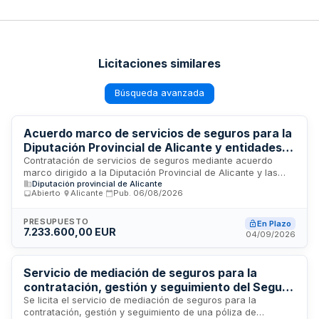
Licitaciones similares
Búsqueda avanzada
Acuerdo marco de servicios de seguros para la
Diputación Provincial de Alicante y entidades
adheridas: responsabilidad civil, patrimonial y
Contratación de servicios de seguros mediante acuerdo
marco dirigido a la Diputación Provincial de Alicante y las
daños materiales
Diputación provincial de Alicante
entidades u organismos públicos adheridos a su Central de
Abierto
·
Alicante
·
Pub.
06/08/2026
Contratación. El objeto comprende la cobertura de seguros
en los ramos de responsabilidad civil y patrimonial, así como
daños materiales. Este acuerdo marco permite a todas las
PRESUPUESTO
En Plazo
7.233.600,00 EUR
administraciones y organismos adheridos acceder a
04/09/2026
coberturas de seguros bajo condiciones negociadas,
facilitando la gestión del riesgo y la protección del
patrimonio público de manera coordinada y eficiente.
Servicio de mediación de seguros para la
contratación, gestión y seguimiento del Seguro
de Responsabilidad Civil General de Emfesa
Se licita el servicio de mediación de seguros para la
contratación, gestión y seguimiento de una póliza de