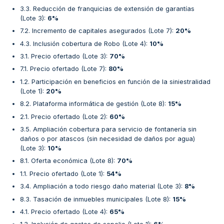
3.3. Reducción de franquicias de extensión de garantías
(Lote 3)
:
6%
7.2. Incremento de capitales asegurados (Lote 7)
:
20%
4.3. Inclusión cobertura de Robo (Lote 4)
:
10%
3.1. Precio ofertado (Lote 3)
:
70%
7.1. Precio ofertado (Lote 7)
:
80%
1.2. Participación en beneficios en función de la siniestralidad
(Lote 1)
:
20%
8.2. Plataforma informática de gestión (Lote 8)
:
15%
2.1. Precio ofertado (Lote 2)
:
60%
3.5. Ampliación cobertura para servicio de fontanería sin
daños o por atascos (sin necesidad de daños por agua)
(Lote 3)
:
10%
8.1. Oferta económica (Lote 8)
:
70%
1.1. Precio ofertado (Lote 1)
:
54%
3.4. Ampliación a todo riesgo daño material (Lote 3)
:
8%
8.3. Tasación de inmuebles municipales (Lote 8)
:
15%
4.1. Precio ofertado (Lote 4)
:
65%