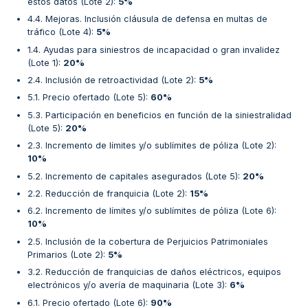
estos datos (Lote 2)
:
5%
4.4. Mejoras. Inclusión cláusula de defensa en multas de
tráfico (Lote 4)
:
5%
1.4. Ayudas para siniestros de incapacidad o gran invalidez
(Lote 1)
:
20%
2.4. Inclusión de retroactividad (Lote 2)
:
5%
5.1. Precio ofertado (Lote 5)
:
60%
5.3. Participación en beneficios en función de la siniestralidad
(Lote 5)
:
20%
2.3. Incremento de límites y/o sublímites de póliza (Lote 2)
:
10%
5.2. Incremento de capitales asegurados (Lote 5)
:
20%
2.2. Reducción de franquicia (Lote 2)
:
15%
6.2. Incremento de límites y/o sublímites de póliza (Lote 6)
:
10%
2.5. Inclusión de la cobertura de Perjuicios Patrimoniales
Primarios (Lote 2)
:
5%
3.2. Reducción de franquicias de daños eléctricos, equipos
electrónicos y/o avería de maquinaria (Lote 3)
:
6%
6.1. Precio ofertado (Lote 6)
:
90%