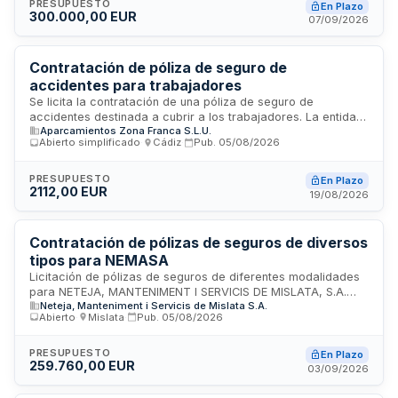
conforme a las especificaciones técnicas y administrativas
PRESUPUESTO
En Plazo
300.000,00 EUR
establecidas en los pliegos de prescripciones técnicas
07/09/2026
particulares. La prestación será realizada por la empresa
adjudicataria, quien deberá cumplir con los requisitos de
solvencia y capacidad técnica requeridos.
Contratación de póliza de seguro de
accidentes para trabajadores
Se licita la contratación de una póliza de seguro de
accidentes destinada a cubrir a los trabajadores. La entidad
Aparcamientos Zona Franca S.L.U.
aseguradora adjudicataria deberá prestar servicio de
Abierto simplificado
·
Cádiz
·
Pub.
05/08/2026
gestión de consultas e incidencias, disponer de línea
telefónica de asistencia gratuita, correo electrónico y
acceso a consultas mediante web corporativa. Requisitos:
PRESUPUESTO
En Plazo
2112,00 EUR
estar autorizada legalmente por la Dirección General de
19/08/2026
Seguros y Fondos de Pensiones, cumplir requisitos mínimos
de solvencia económica y comprometerse a la adscripción
de medios personales y materiales necesarios.
Contratación de pólizas de seguros de diversos
tipos para NEMASA
Licitación de pólizas de seguros de diferentes modalidades
para NETEJA, MANTENIMENT I SERVICIS DE MISLATA, S.A.
Neteja, Manteniment i Servicis de Mislata S.A.
(NEMASA), empresa de servicios de limpieza y
Abierto
·
Mislata
·
Pub.
05/08/2026
mantenimiento. El contrato comprende seis lotes
diferenciados: seguro de responsabilidad de órganos de
administración, flota de vehículos, accidentes,
PRESUPUESTO
En Plazo
259.760,00 EUR
responsabilidad civil, daños materiales y defensa y
03/09/2026
reclamación de daños. El objetivo es garantizar la cobertura
adecuada de riesgos patrimoniales, cumplir con normativa