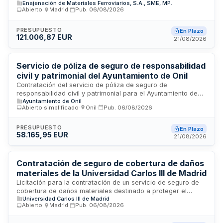
Enajenación de Materiales Ferroviarios, S.A., SME, MP.
Responsabilidad Civil General destinada a Enajenación de
Abierto
·
Madrid
·
Pub.
06/08/2026
Materiales Ferroviarios, S.A. (Emfesa). El mediador deberá
analizar las necesidades aseguradoras, asesorar sobre
coberturas y límites, negociar y presentar propuestas de
PRESUPUESTO
En Plazo
121.006,87 EUR
colocación o renovación del seguro, gestionar la
21/08/2026
documentación contractual, coordinar con aseguradoras, y
realizar el seguimiento administrativo y técnico de la póliza
durante su vigencia, cubriendo actividades como
Servicio de póliza de seguro de responsabilidad
comercialización de activos ferroviarios, recogida de
civil y patrimonial del Ayuntamiento de Onil
residuos, almacenamiento y logística relacionada con
Contratación del servicio de póliza de seguro de
infraestructuras ferroviarias.
responsabilidad civil y patrimonial para el Ayuntamiento de
Ayuntamiento de Onil
Onil. La póliza ampara las consecuencias económicas
Abierto simplificado
·
Onil
·
Pub.
06/08/2026
derivadas de responsabilidad civil general, patronal,
cruzada, profesional y posttrabajo que corresponda al
Ayuntamiento por acción u omisión a terceros en el ejercicio
PRESUPUESTO
En Plazo
58.165,95 EUR
de sus actividades y funciones. Se incluye la responsabilidad
21/08/2026
patrimonial de la administración conforme a la normativa
vigente en materia de procedimiento administrativo.
Contratación de seguro de cobertura de daños
materiales de la Universidad Carlos III de Madrid
Licitación para la contratación de un servicio de seguro de
cobertura de daños materiales destinado a proteger el
Universidad Carlos III de Madrid
patrimonio inmobiliario y bienes de la Universidad Carlos III
Abierto
·
Madrid
·
Pub.
06/08/2026
de Madrid. El contrato incluye la ejecución de servicios de
aseguramiento contra riesgos de daños materiales,