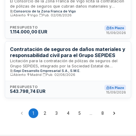
Franca de Vigo
El Consorcio de la Zona Franca de Vigo licita la contratación
de pólizas de seguros que cubran daños materiales y
Consorcio de la Zona Franca de Vigo
responsabilidad civil patrimonial para sus instalaciones y
Abierto
·
Vigo
·
Pub.
02/08/2026
operaciones. El contrato, regulado por la Ley de Contratos
del Sector Público, se estructura en lotes diferenciados
según el tipo de cobertura y se adjudicará mediante
PRESUPUESTO
En Plazo
1.114.000,00 EUR
procedimiento abierto. Las pólizas tendrán vigencia bienal y
15/09/2026
se facturarán anualmente al inicio de cada periodo de
cobertura mediante facturación electrónica.
Contratación de seguros de daños materiales y
responsabilidad civil para el Grupo SEPIDES
Licitación para la contratación de pólizas de seguros del
Grupo SEPIDES, integrado por la Sociedad Estatal de
Sepi Desarrollo Empresarial S.A., S.M.E.
Promoción Industrial y Desarrollo Empresarial y varias
Abierto
·
Madrid
·
Pub.
02/08/2026
entidades públicas empresariales. El contrato comprende
tres lotes: seguro todo riesgo de daños materiales, seguro
de responsabilidad civil general y seguro de responsabilidad
PRESUPUESTO
En Plazo
543.798,74 EUR
civil de administradores y directivos. La duración es de un
15/09/2026
año a partir del 1 de enero de 2027 sin posibilidad de
prórroga.
1
2
3
4
5
…
8