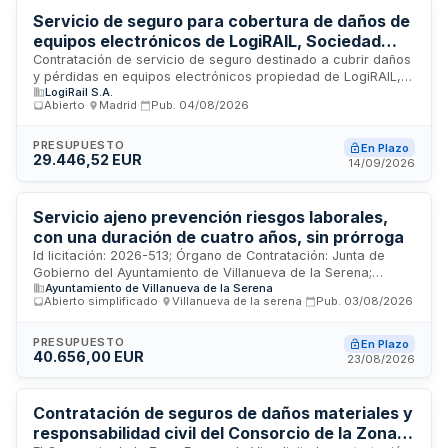
de seguros obligatorios y asegurar prestaciones al personal
Servicio de seguro para cobertura de daños de
municipal conforme a los convenios colectivos aplicables.
equipos electrónicos de LogiRAIL, Sociedad
Mercantil Estatal
Contratación de servicio de seguro destinado a cubrir daños
y pérdidas en equipos electrónicos propiedad de LogiRAIL,
LogiRail S.A.
Sociedad Mercantil Estatal. La póliza incluye cobertura de
Abierto
·
Madrid
·
Pub.
04/08/2026
altas de equipos durante su vigencia. El adjudicatario deberá
implementar procesos de evaluación del riesgo de seguridad
de la información, designar un punto de contacto de
PRESUPUESTO
En Plazo
29.446,52 EUR
seguridad y garantizar que cualquier subcontratista que
14/09/2026
acceda a sistemas o información adopte políticas
equivalentes de protección de datos. El contrato se rige por
la Ley de Contratos del Sector Público y se ejecutará
Servicio ajeno prevención riesgos laborales,
conforme a las especificaciones técnicas del pliego anexo.
con una duración de cuatro años, sin prórroga
Id licitación: 2026-513; Órgano de Contratación: Junta de
Gobierno del Ayuntamiento de Villanueva de la Serena;
Ayuntamiento de Villanueva de la Serena
Importe: 40656 EUR; Estado: PUB
Abierto simplificado
·
Villanueva de la serena
·
Pub.
03/08/2026
PRESUPUESTO
En Plazo
40.656,00 EUR
23/08/2026
Contratación de seguros de daños materiales y
responsabilidad civil del Consorcio de la Zona