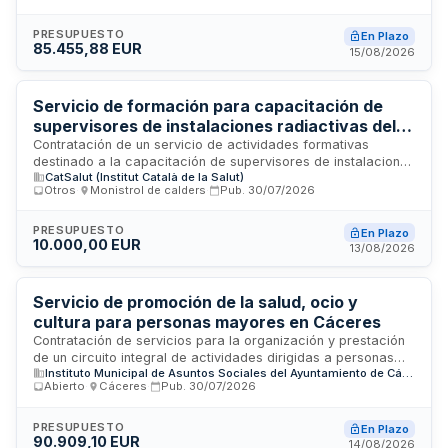
formativas, mesas informativas y actividades preventivas en
centros educativos y espacios comunitarios. El contrato
PRESUPUESTO
En Plazo
85.455,88 EUR
incluye el desarrollo de un programa integral de intervención
15/08/2026
socio-educativa durante el curso escolar 2026-2028,
financiado íntegramente por la administración local.
Servicio de formación para capacitación de
supervisores de instalaciones radiactivas del
Hospital Universitari Vall d'Hebron
Contratación de un servicio de actividades formativas
destinado a la capacitación de supervisores de instalaciones
CatSalut (Institut Català de la Salut)
radiactivas por parte del Hospital Universitari Vall d'Hebron.
Otros
·
Monistrol de calders
·
Pub.
30/07/2026
El contrato tiene naturaleza de servicio y se ejecutará hasta
el 31 de diciembre de 2026. Las prestaciones técnicas se
especifican en el pliego de prescripciones técnicas, con
PRESUPUESTO
En Plazo
10.000,00 EUR
respeto a los derechos lingüísticos de los usuarios y la
13/08/2026
responsabilidad social empresarial en el contexto
sociolingüístico del territorio.
Servicio de promoción de la salud, ocio y
cultura para personas mayores en Cáceres
Contratación de servicios para la organización y prestación
de un circuito integral de actividades dirigidas a personas
Instituto Municipal de Asuntos Sociales del Ayuntamiento de Cáceres
mayores de la ciudad de Cáceres y sus pedanías. El Instituto
Abierto
·
Cáceres
·
Pub.
30/07/2026
Municipal de Asuntos Sociales licita mediante procedimiento
abierto con pluralidad de criterios la gestión de un programa
que comprende prestaciones directas en favor de los
PRESUPUESTO
En Plazo
90.909,10 EUR
administrados en materia de promoción de la salud,
14/08/2026