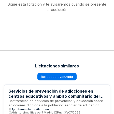
Sigue esta licitación y te avisaremos cuando se presente
la resolución.
Licitaciones similares
Búsqueda avanzada
Servicios de prevención de adicciones en
centros educativos y ámbito comunitario del
Ayuntamiento de Alcorcón
Contratación de servicios de prevención y educación sobre
adicciones dirigidos a la población escolar de educación
Ayuntamiento de Alcorcón
primaria y secundaria, así como a la comunidad en general.
Abierto simplificado
·
Madrid
·
Pub.
31/07/2026
El Ayuntamiento de Alcorcón licita la prestación de sesiones