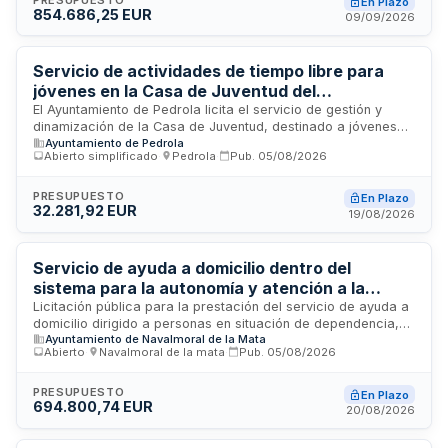
En Plazo
854.686,25 EUR
prevención de adicciones y promoción de la salud. Se dirige
09/09/2026
a personas empadronadas en estos municipios, orientado a
la prevención de desigualdades e intervención en
situaciones de riesgo de desprotección, exclusión social y
Servicio de actividades de tiempo libre para
dependencia, bajo la supervisión del Área de Servicios
jóvenes en la Casa de Juventud del
Sociales.
Ayuntamiento de Pedrola
El Ayuntamiento de Pedrola licita el servicio de gestión y
dinamización de la Casa de Juventud, destinado a jóvenes
Ayuntamiento de Pedrola
de entre doce y treinta años. El contrato incluye la ejecución
Abierto simplificado
·
Pedrola
·
Pub.
05/08/2026
de un proyecto de intervención socioeducativa con
organización de actividades, talleres, eventos y excursiones
orientadas a fomentar la participación juvenil, promover un
PRESUPUESTO
En Plazo
32.281,92 EUR
ocio saludable y contribuir al desarrollo personal y social de
19/08/2026
la población joven del municipio. El servicio se prestará en
las instalaciones municipales de la Casa de Juventud y otros
espacios que sean necesarios.
Servicio de ayuda a domicilio dentro del
sistema para la autonomía y atención a la
dependencia
Licitación pública para la prestación del servicio de ayuda a
domicilio dirigido a personas en situación de dependencia,
Ayuntamiento de Navalmoral de la Mata
dentro del marco del Sistema para la Autonomía y Atención a
Abierto
·
Navalmoral de la mata
·
Pub.
05/08/2026
la Dependencia. El servicio se ejecutará mediante
procedimiento abierto con pluralidad de criterios de
adjudicación. El contrato incluye obligaciones especiales de
PRESUPUESTO
En Plazo
694.800,74 EUR
ejecución y se financia parcialmente con cofinanciación de
20/08/2026
la Junta de Extremadura.