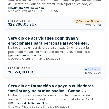
Infantil Municipal de Velada
del Centro de Educación Infantil Municipal de Velada, en
Ayuntamiento de Velada
Toledo. El adjudicatario asumirá la prestación del servicio
Abierto
·
Velada
·
Pub.
04/08/2026
educativo de primer ciclo de Educación Infantil, incluyendo la
organización de recursos humanos y materiales,
garantizando la continuidad, regularidad y calidad de la
PRESUPUESTO
Cierra en 5 días
322.760,00 EUR
atención a menores. El servicio busca favorecer la
12/08/2026
conciliación de la vida familiar y laboral de los vecinos del
municipio y facilitar el acceso a la escolarización infantil
temprana.
Servicio de actividades cognitivas y
emocionales para personas mayores del
municipio de Altafulla
Licitación de un servicio de dinamización dirigido a la
población mayor del municipio de Altafulla. El contrato
Ajuntament d'Altafulla
comprende la realización de actividades cognitivas y
Otros
·
Altafulla
·
Pub.
04/08/2026
emocionales, así como talleres semanales para usuarios
inscritos, e incluye el seguimiento y atención personalizada
de la totalidad de usuarios, independientemente de su
PRESUPUESTO
En Plazo
26.553,18 EUR
asistencia a las actividades propuestas. En caso necesario,
18/08/2026
se contempla la derivación a las áreas competentes del
Ayuntamiento.
Servicio de formación y apoyo a cuidadores
familiares y no profesionales - Consell
Comarcal de la Ribera d'Ebre
Licitación pública para la prestación de un servicio de
formación y apoyo dirigido a personas cuidadoras familiares
Comarca de la Ribera d'Ebre
y otros cuidadores no profesionales en la comarca de la
Abierto
·
Mora de ebro
·
Pub.
03/08/2026
Ribera d'Ebre. El servicio comprende la impartición de cinco