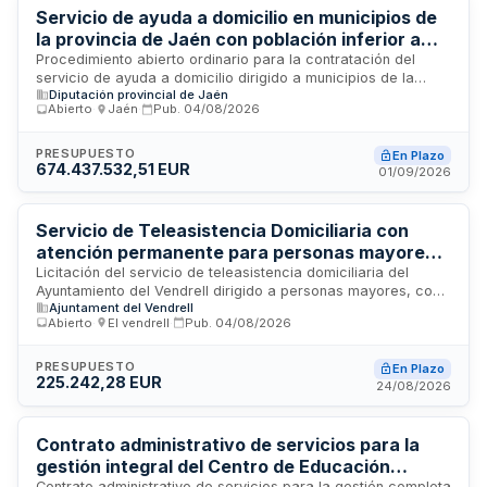
Servicio de ayuda a domicilio en municipios de
la provincia de Jaén con población inferior a
20.000 habitantes
Procedimiento abierto ordinario para la contratación del
servicio de ayuda a domicilio dirigido a municipios de la
Diputación provincial de Jaén
provincia de Jaén con población inferior a 20.000 habitantes.
Abierto
·
Jaén
·
Pub.
04/08/2026
El servicio comprende la asignación de personal auxiliar
domiciliario a personas beneficiarias, la prestación de horas
mensuales según prescripción, la colaboración con
PRESUPUESTO
En Plazo
674.437.532,51 EUR
protocolos técnicos de la Diputación Provincial, la
01/09/2026
presentación del personal a usuarios, la resolución de
incidencias y el cumplimiento de responsabilidades en
situaciones excepcionales. La ejecución se ampara en
Servicio de Teleasistencia Domiciliaria con
créditos específicos y se divide en lotes adjudicables según
atención permanente para personas mayores y
criterios objetivos.
en situación de dependencia - Ayuntamiento
Licitación del servicio de teleasistencia domiciliaria del
Ayuntamiento del Vendrell dirigido a personas mayores, con
del Vendrell
Ajuntament del Vendrell
dependencia o discapacidad residentes en el municipio. El
Abierto
·
El vendrell
·
Pub.
04/08/2026
servicio garantiza atención permanente veinticuatro horas al
día, trescientos sesenta y cinco días al año, mediante
tecnologías de información y comunicación. Está destinado a
PRESUPUESTO
En Plazo
225.242,28 EUR
promover la permanencia en el entorno habitual, garantizar
24/08/2026
atención personalizada e integral, mejorar la calidad de vida,
fomentar autonomía personal, proporcionar seguridad y
prevenir situaciones de aislamiento social, soledad no
Contrato administrativo de servicios para la
deseada o riesgo domiciliario.
gestión integral del Centro de Educación
Contrato administrativo de servicios para la gestión completa