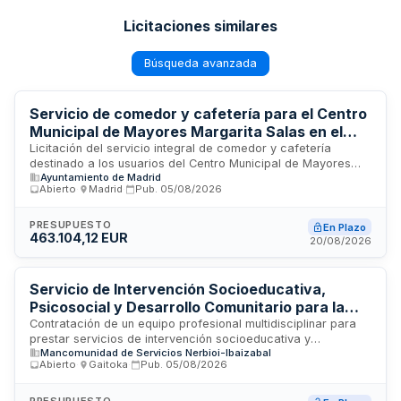
Licitaciones similares
Búsqueda avanzada
Servicio de comedor y cafetería para el Centro
Municipal de Mayores Margarita Salas en el
Distrito de Latina con productos de comercio
Licitación del servicio integral de comedor y cafetería
destinado a los usuarios del Centro Municipal de Mayores
justo
Ayuntamiento de Madrid
Margarita Salas, ubicado en el Distrito de Latina. El contrato
Abierto
·
Madrid
·
Pub.
05/08/2026
incluye la prestación de soporte profesional, técnico y
material necesario para garantizar el funcionamiento del
comedor, con énfasis en la incorporación de productos de
PRESUPUESTO
En Plazo
463.104,12 EUR
comercio justo producidos bajo criterios de respeto a
20/08/2026
derechos laborales y protección ambiental. El adjudicatario
asumirá la responsabilidad de la gestión del personal,
organización del servicio y mantenimiento de instalaciones,
Servicio de Intervención Socioeducativa,
excepto suministros básicos.
Psicosocial y Desarrollo Comunitario para la
Mancomunidad de Servicios Nerbioi-Ibaizabal
Contratación de un equipo profesional multidisciplinar para
prestar servicios de intervención socioeducativa y
Mancomunidad de Servicios Nerbioi-Ibaizabal
psicosocial en los municipios de Arakaldo, Arrankudiaga-
Abierto
·
Gaitoka
·
Pub.
05/08/2026
Zollo, Ugao-Miraballes y Zeberio. El servicio incluye
asesoramiento socio-jurídico, intervención socioeducativa,
atención psicosocial, apoyo a personas cuidadoras,
PRESUPUESTO