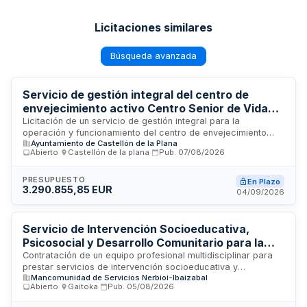
Licitaciones similares
Búsqueda avanzada
Servicio de gestión integral del centro de
envejecimiento activo Centro Senior de Vida
Activa y Saludable de Castelló
Licitación de un servicio de gestión integral para la
operación y funcionamiento del centro de envejecimiento
Ayuntamiento de Castellón de la Plana
activo Centro Senior de Vida Activa y Saludable ubicado en
Abierto
·
Castellón de la plana
·
Pub.
07/08/2026
Castelló. El contrato administrativo de servicios sociales
comprende la dirección, administración, atención al usuario,
información, conserjería, limpieza, mantenimiento de
PRESUPUESTO
En Plazo
3.290.855,85 EUR
espacios, organización de actividades y prestación de
04/09/2026
servicios complementarios. La empresa adjudicataria se
responsabilizará de proporcionar todos los medios
personales y materiales necesarios, así como los suministros
Servicio de Intervención Socioeducativa,
consumibles, comunicaciones y fungibles para el correcto
Psicosocial y Desarrollo Comunitario para la
funcionamiento del centro.
Mancomunidad de Servicios Nerbioi-Ibaizabal
Contratación de un equipo profesional multidisciplinar para
prestar servicios de intervención socioeducativa y
Mancomunidad de Servicios Nerbioi-Ibaizabal
psicosocial en los municipios de Arakaldo, Arrankudiaga-
Abierto
·
Gaitoka
·
Pub.
05/08/2026
Zollo, Ugao-Miraballes y Zeberio. El servicio incluye
asesoramiento socio-jurídico, intervención socioeducativa,