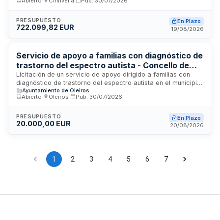
Abierto
·
Chirivella
·
Pub.
30/07/2026
que realizará las tareas de asistencia personal en el
domicilio de los usuarios. El contrato se adjudicará mediante
procedimiento abierto y se configura por precios unitarios,
PRESUPUESTO
En Plazo
722.099,82 EUR
sujeto a supervisión y control municipal para garantizar la
19/08/2026
calidad y cumplimiento de las condiciones establecidas.
Servicio de apoyo a familias con diagnóstico de
trastorno del espectro autista - Concello de
Oleiros
Licitación de un servicio de apoyo dirigido a familias con
diagnóstico de trastorno del espectro autista en el municipio
Ayuntamiento de Oleiros
de Oleiros. El contrato incluye la prestación de charlas
Abierto
·
Oleiros
·
Pub.
30/07/2026
informativas, sesiones grupales de apoyo y asesoramiento
especializado. El organismo licitador es el Concello de
Oleiros, que financia íntegramente la actividad. El servicio se
PRESUPUESTO
En Plazo
20.000,00 EUR
desarrollará en las instalaciones municipales con una
20/08/2026
duración de varios años, requiriendo coordinación periódica
con el responsable municipal del contrato para garantizar la
calidad y continuidad de las prestaciones.
1
2
3
4
5
6
7