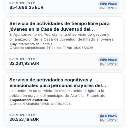
atención psicosocial, apoyo a personas cuidadoras,
PRESUPUESTO
En Plazo
854.686,25 EUR
prevención de adicciones y promoción de la salud. Se dirige
09/09/2026
a personas empadronadas en estos municipios, orientado a
la prevención de desigualdades e intervención en
situaciones de riesgo de desprotección, exclusión social y
Servicio de actividades de tiempo libre para
dependencia, bajo la supervisión del Área de Servicios
jóvenes en la Casa de Juventud del
Sociales.
Ayuntamiento de Pedrola
El Ayuntamiento de Pedrola licita el servicio de gestión y
dinamización de la Casa de Juventud, destinado a jóvenes
Ayuntamiento de Pedrola
de entre doce y treinta años. El contrato incluye la ejecución
Abierto simplificado
·
Pedrola
·
Pub.
05/08/2026
de un proyecto de intervención socioeducativa con
organización de actividades, talleres, eventos y excursiones
orientadas a fomentar la participación juvenil, promover un
PRESUPUESTO
En Plazo
32.281,92 EUR
ocio saludable y contribuir al desarrollo personal y social de
19/08/2026
la población joven del municipio. El servicio se prestará en
las instalaciones municipales de la Casa de Juventud y otros
espacios que sean necesarios.
Servicio de actividades cognitivas y
emocionales para personas mayores del
municipio de Altafulla
Licitación de un servicio de dinamización dirigido a la
población mayor del municipio de Altafulla. El contrato
Ajuntament d'Altafulla
comprende la realización de actividades cognitivas y
Otros
·
Altafulla
·
Pub.
04/08/2026
emocionales, así como talleres semanales para usuarios
inscritos, e incluye el seguimiento y atención personalizada
de la totalidad de usuarios, independientemente de su
PRESUPUESTO
En Plazo
26.553,18 EUR
asistencia a las actividades propuestas. En caso necesario,
18/08/2026
se contempla la derivación a las áreas competentes del