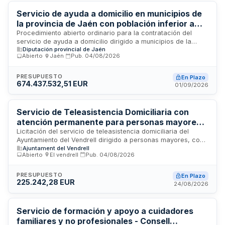
Ayuntamiento.
Servicio de ayuda a domicilio en municipios de
la provincia de Jaén con población inferior a
20.000 habitantes
Procedimiento abierto ordinario para la contratación del
servicio de ayuda a domicilio dirigido a municipios de la
Diputación provincial de Jaén
provincia de Jaén con población inferior a 20.000 habitantes.
Abierto
·
Jaén
·
Pub.
04/08/2026
El servicio comprende la asignación de personal auxiliar
domiciliario a personas beneficiarias, la prestación de horas
mensuales según prescripción, la colaboración con
PRESUPUESTO
En Plazo
674.437.532,51 EUR
protocolos técnicos de la Diputación Provincial, la
01/09/2026
presentación del personal a usuarios, la resolución de
incidencias y el cumplimiento de responsabilidades en
situaciones excepcionales. La ejecución se ampara en
Servicio de Teleasistencia Domiciliaria con
créditos específicos y se divide en lotes adjudicables según
atención permanente para personas mayores y
criterios objetivos.
en situación de dependencia - Ayuntamiento
Licitación del servicio de teleasistencia domiciliaria del
Ayuntamiento del Vendrell dirigido a personas mayores, con
del Vendrell
Ajuntament del Vendrell
dependencia o discapacidad residentes en el municipio. El
Abierto
·
El vendrell
·
Pub.
04/08/2026
servicio garantiza atención permanente veinticuatro horas al
día, trescientos sesenta y cinco días al año, mediante
tecnologías de información y comunicación. Está destinado a
PRESUPUESTO
En Plazo
225.242,28 EUR
promover la permanencia en el entorno habitual, garantizar
24/08/2026
atención personalizada e integral, mejorar la calidad de vida,
fomentar autonomía personal, proporcionar seguridad y
prevenir situaciones de aislamiento social, soledad no
Servicio de formación y apoyo a cuidadores
deseada o riesgo domiciliario.
familiares y no profesionales - Consell