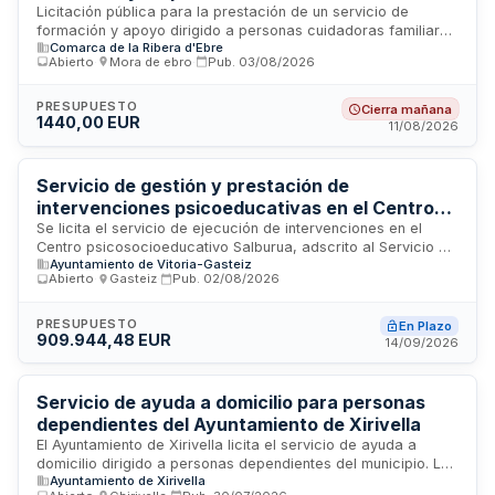
Comarcal de la Ribera d'Ebre
Licitación pública para la prestación de un servicio de
formación y apoyo dirigido a personas cuidadoras familiares
Comarca de la Ribera d'Ebre
y otros cuidadores no profesionales en la comarca de la
Abierto
·
Mora de ebro
·
Pub.
03/08/2026
Ribera d'Ebre. El servicio comprende la impartición de cinco
sesiones formativas de dos horas cada una, totalizando diez
horas de formación en cada uno de los municipios de
PRESUPUESTO
Cierra mañana
1440,00 EUR
Benissanet, La Torre de l'Espanyol y Ginestar. El objetivo es
11/08/2026
proporcionar conocimientos, herramientas y
acompañamiento a cuidadores informales para mejorar sus
competencias y bienestar en el ejercicio de la función de
Servicio de gestión y prestación de
cuidados.
intervenciones psicoeducativas en el Centro
Salburua del Ayuntamiento de Vitoria-Gasteiz
Se licita el servicio de ejecución de intervenciones en el
Centro psicosocioeducativo Salburua, adscrito al Servicio de
Ayuntamiento de Vitoria-Gasteiz
Infancia y Familia del Ayuntamiento de Vitoria-Gasteiz. El
Abierto
·
Gasteiz
·
Pub.
02/08/2026
contrato comprende la prestación de servicios de atención
integral con enfoque psicoeducativo dirigido a menores en
situación de riesgo o desprotección, bajo los principios de la
PRESUPUESTO
En Plazo
909.944,48 EUR
Ley Orgánica de Protección Jurídica del Menor. El contrato
14/09/2026
tiene una duración de dos años y requiere un único equipo
de intervención que trabaje de forma coordinada con las
familias beneficiarias.
Servicio de ayuda a domicilio para personas
dependientes del Ayuntamiento de Xirivella
El Ayuntamiento de Xirivella licita el servicio de ayuda a
domicilio dirigido a personas dependientes del municipio. La
Ayuntamiento de Xirivella
prestación será ejecutada por personal titulado y cualificado