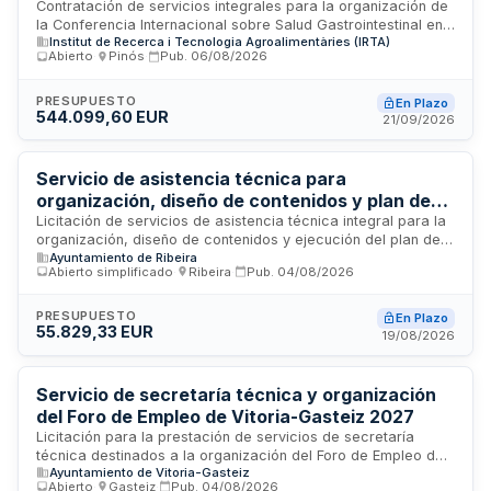
Animales de Producción 2027
Contratación de servicios integrales para la organización de
la Conferencia Internacional sobre Salud Gastrointestinal en
Institut de Recerca i Tecnologia Agroalimentàries (IRTA)
Animales de Producción 2027. El Instituto de Recerca i
Abierto
·
Pinós
·
Pub.
06/08/2026
Tecnologia Agroalimentàries (IRTA) licita los servicios de
coordinación general, gestión de proveedores, registro de
asistentes, secretaría técnica, programa científico, soporte
PRESUPUESTO
En Plazo
544.099,60 EUR
administrativo y logístico, así como elaboración de informe
21/09/2026
final con indicadores de participación y evaluación del
evento. La empresa adjudicataria debe contar con un equipo
mínimo de dos personas de contacto para coordinar con los
Servicio de asistencia técnica para
responsables del IRTA durante toda la ejecución del
organización, diseño de contenidos y plan de
contrato.
medios del Blue Atlantic Forum 2026 -
Licitación de servicios de asistencia técnica integral para la
organización, diseño de contenidos y ejecución del plan de
Ayuntamiento de Ribeira
Ayuntamiento de Ribeira
medios del foro de economía azul Blue Atlantic Forum 2026,
Abierto simplificado
·
Ribeira
·
Pub.
04/08/2026
promovido por el Concello de Ribeira. El proyecto, financiado
al 100% por el Fondo Europeo Marítimo, de Pesca y
Acuicultura y la Comunidad Autónoma de Galicia a través de
PRESUPUESTO
En Plazo
55.829,33 EUR
la Consellería del Mar, requiere la coordinación y gestión
19/08/2026
completa del evento, incluyendo la planificación de
estrategia comunicativa, desarrollo de contenidos
especializados y gestión de medios para garantizar el éxito
Servicio de secretaría técnica y organización
del foro dedicado a la economía azul en el municipio costero
del Foro de Empleo de Vitoria-Gasteiz 2027
de Ribeira.
Licitación para la prestación de servicios de secretaría
técnica destinados a la organización del Foro de Empleo de
Ayuntamiento de Vitoria-Gasteiz
Vitoria-Gasteiz, denominado Empleo Gune. El servicio
Abierto
·
Gasteiz
·
Pub.
04/08/2026