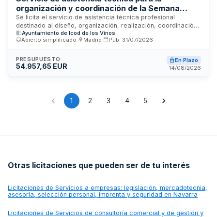
organización y coordinación de la Semana
Europea de la Movilidad 2026 y 2027 en Icod de
Se licita el servicio de asistencia técnica profesional
destinado al diseño, organización, realización, coordinación
los Vinos
Ayuntamiento de Icod de los Vinos
y seguimiento de la Semana Europea de la Movilidad durante
Abierto simplificado
·
Madrid
·
Pub.
31/07/2026
los años 2026 y 2027 en el municipio de Icod de los Vinos. El
contratista será responsable de la planificación integral del
evento, la coordinación de actividades y el seguimiento de
PRESUPUESTO
En Plazo
54.957,65 EUR
su ejecución, incluyendo la gestión de equipos técnicos
14/08/2026
especializados en movilidad sostenible. La duración es de
dos años, con desarrollo anual del 16 al 22 de septiembre.
1
2
3
4
5
Otras licitaciones que pueden ser de tu interés
Licitaciones de
Servicios a empresas: legislación, mercadotecnia,
asesoría, selección personal, imprenta y seguridad en Navarra
Licitaciones de
Servicios de consultoría comercial y de gestión y