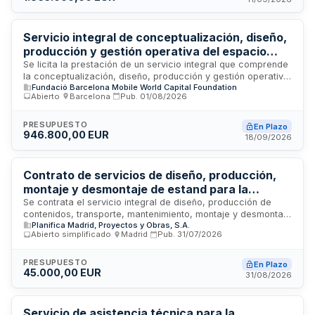
las componentes técnicas, logísticas y de gestión
necesarias para la participación española en el congreso
tecnológico.
Servicio integral de conceptualización, diseño,
producción y gestión operativa del espacio
expositivo de MWCapital en la feria MWC
Se licita la prestación de un servicio integral que comprende
la conceptualización, diseño, producción y gestión operativa
Barcelona 2027
Fundació Barcelona Mobile World Capital Foundation
del espacio expositivo y contenidos interactivos de
Abierto
·
Barcelona
·
Pub.
01/08/2026
MWCapital para su participación institucional en el Mobile
World Congress Barcelona 2027, que se celebrará en el
recinto Fira de Barcelona – Gran Vía. El proyecto constituye
PRESUPUESTO
En Plazo
946.800,00 EUR
el principal espacio divulgativo y experiencial de la
18/09/2026
Fundación, contribuyendo a la difusión del conocimiento,
impulso del ecosistema tecnológico y posicionamiento de
Barcelona como hub digital global.
Contrato de servicios de diseño, producción,
montaje y desmontaje de estand para la
Comunidad de Madrid en la Feria Logistic &
Se contrata el servicio integral de diseño, producción de
contenidos, transporte, mantenimiento, montaje y desmontaje
Industrial Build 2026
Planifica Madrid, Proyectos y Obras, S.A.
del estand de la Comunidad de Madrid en la Feria Logistic &
Abierto simplificado
·
Madrid
·
Pub.
31/07/2026
Industrial Build 2026, que tendrá lugar en el Pabellón 10 de la
Feria de Madrid. El contrato incluye la prestación de servicios
técnicos durante todas las fases del evento, desde la
PRESUPUESTO
En Plazo
45.000,00 EUR
planificación del diseño hasta la retirada completa de las
31/08/2026
instalaciones, con disponibilidad de personal cualificado
permanentemente.
Servicio de asistencia técnica para la