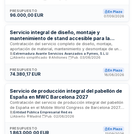
comprende la gestión de contactos con empresas
participantes, apoyo previo a la jornada, acogida durante el
evento y atención a asistentes. El foro constituye un punto de
PRESUPUESTO
En Plazo
96.000,00 EUR
encuentro entre profesionales de recursos humanos,
07/09/2026
personas desempleadas y especialistas en inserción laboral.
La administración contratante es el Ayuntamiento de Vitoria-
Gasteiz, con cofinanciación de la EHU, Lanbide, Diputación
Servicio integral de diseño, montaje y
Foral de Álava y el propio Ayuntamiento.
mantenimiento de stand accesible para la
promoción de productos extremeños en la feria
Contratación del servicio completo de diseño, montaje,
aportación de material, mantenimiento y desmontaje de un
Sial París 2026
Extremadura Avante Servicios Avanzados a Pymes, S.L.U.
stand accesible destinado a la promoción de productos
Abierto simplificado
·
Ahillones
·
Pub.
03/08/2026
extremeños en la feria Sial París 2026. El contrato incluye
todas las fases de ejecución desde el diseño inicial hasta el
desmontaje final, garantizando la accesibilidad del espacio y
PRESUPUESTO
En Plazo
74.380,17 EUR
la presentación profesional de los productos regionales en
18/08/2026
esta feria internacional de gastronomía y alimentación.
Servicio de producción integral del pabellón de
España en MWC Barcelona 2027
Contratación del servicio de producción integral del pabellón
de España en el Mobile World Congress de Barcelona 2027.
Entidad Pública Empresarial Red.es
El servicio comprende la puesta a disposición del pabellón,
Abierto
·
Madrid
·
Pub.
02/08/2026
sus infraestructuras tecnológicas, organización de
actividades, conferencias y networking, así como el
seguimiento y reporte del proyecto. Red.es licita esta
PRESUPUESTO
En Plazo
1.863.000,00 EUR
prestación para garantizar la correcta ejecución de todas
11/09/2026