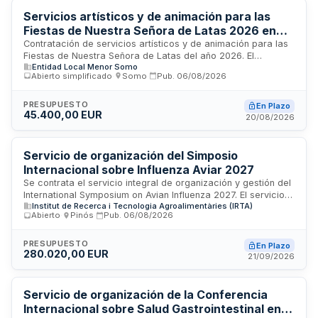
Servicios artísticos y de animación para las
Fiestas de Nuestra Señora de Latas 2026 en
Somo
Contratación de servicios artísticos y de animación para las
Fiestas de Nuestra Señora de Latas del año 2026. El
Entidad Local Menor Somo
municipio requiere la prestación de espectáculos en vivo,
Abierto simplificado
·
Somo
·
Pub.
06/08/2026
actuaciones artísticas, sonorización, iluminación y
estructuras de escenario en el recinto festivo de Campa de
Latas en Ribamontán al Mar. El contratista deberá
PRESUPUESTO
En Plazo
45.400,00 EUR
proporcionar personal técnico y artístico, montaje y
20/08/2026
desmontaje de infraestructuras, transporte, seguros y
cumplimiento normativo en prevención de riesgos laborales e
igualdad de género.
Servicio de organización del Simposio
Internacional sobre Influenza Aviar 2027
Se contrata el servicio integral de organización y gestión del
International Symposium on Avian Influenza 2027. El servicio
Institut de Recerca i Tecnologia Agroalimentàries (IRTA)
incluye coordinación de proveedores, gestión logística del
Abierto
·
Pinós
·
Pub.
06/08/2026
evento, registro de asistentes, secretaría técnica, catering,
transportes, alojamiento, cobertura audiovisual,
documentación y elaboración de informe final. La empresa
PRESUPUESTO
En Plazo
280.020,00 EUR
adjudicataria debe contar con equipo mínimo de dos
21/09/2026
personas de contacto y personal adicional para todas las
fases de ejecución del contrato, garantizando la correcta
prestación del servicio conforme a los términos
Servicio de organización de la Conferencia
establecidos.
Internacional sobre Salud Gastrointestinal en