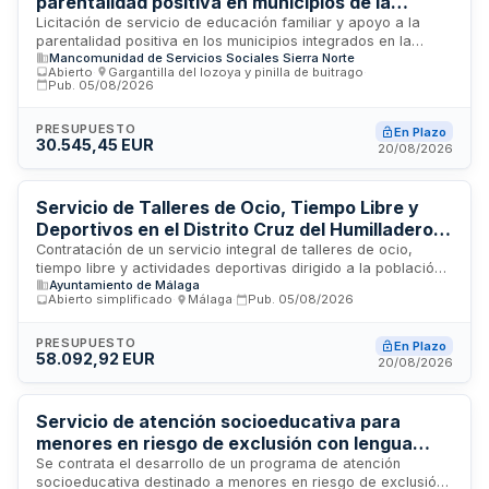
parentalidad positiva en municipios de la
Mancomunidad Sierra Norte
Licitación de servicio de educación familiar y apoyo a la
parentalidad positiva en los municipios integrados en la
Mancomunidad de Servicios Sociales Sierra Norte
Mancomunidad de Interés General de Servicios Sierra Norte.
Abierto
·
Gargantilla del lozoya y pinilla de buitrago
·
El contratista realizará intervenciones socioeducativas con
Pub.
05/08/2026
familias que tengan menores a cargo, derivadas por los
Servicios Sociales de la Mancomunidad. Las actuaciones
PRESUPUESTO
En Plazo
incluyen valoración, planificación, intervención familiar,
30.545,45 EUR
20/08/2026
coordinación y seguimiento. El servicio se presta en el
ámbito territorial de todos los municipios de la
Mancomunidad, garantizando desplazamientos sin coste
Servicio de Talleres de Ocio, Tiempo Libre y
adicional para la Administración.
Deportivos en el Distrito Cruz del Humilladero -
Ayuntamiento de Málaga
Contratación de un servicio integral de talleres de ocio,
tiempo libre y actividades deportivas dirigido a la población
Ayuntamiento de Málaga
general del Distrito 6 Cruz del Humilladero en Málaga. El
Abierto simplificado
·
Málaga
·
Pub.
05/08/2026
servicio se prestará durante todo el año en centros de
servicios sociales y centros ciudadanos ubicados en la
zona, bajo la responsabilidad de una empresa especializada
PRESUPUESTO
En Plazo
58.092,92 EUR
en ocio educativo que favorezca la creación de recursos
20/08/2026
comunitarios, culturales y de ocio.
Servicio de atención socioeducativa para
menores en riesgo de exclusión con lengua
materna no castellana en centros escolares
Se contrata el desarrollo de un programa de atención
socioeducativa destinado a menores en riesgo de exclusión
públicos del Ministerio de Educación en Melilla