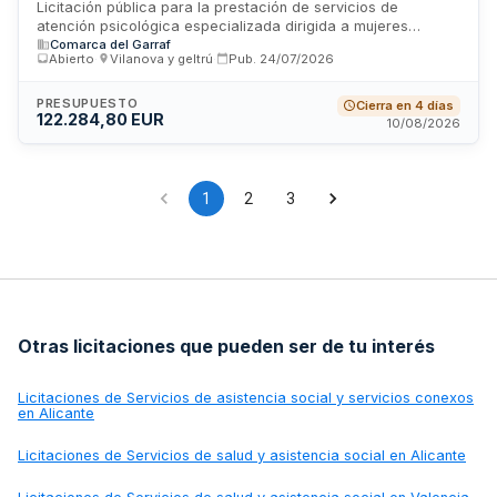
jóvenes en municipios de la comarca del Garraf
Licitación pública para la prestación de servicios de
atención psicológica especializada dirigida a mujeres
Comarca del Garraf
víctimas de violencias machistas y orientación psicológica
Abierto
·
Vilanova y geltrú
·
Pub.
24/07/2026
para jóvenes y adolescentes en los municipios de Canyelles,
Cubelles y Olivella. El contrato incluye dos lotes
diferenciados, ambos con duración inicial de un año
PRESUPUESTO
Cierra en 4 días
122.284,80 EUR
prorrogable hasta tres años adicionales, sujeto a
10/08/2026
disponibilidad presupuestaria. Se requiere experiencia previa
acreditada en servicios psicológicos similares durante los
últimos tres años.
1
2
3
Otras licitaciones que pueden ser de tu interés
Licitaciones de
Servicios de asistencia social y servicios conexos
en Alicante
Licitaciones de
Servicios de salud y asistencia social en Alicante