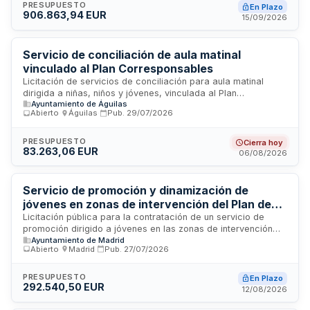
rehabilitación de competencias parentales, espacios de
PRESUPUESTO
En Plazo
906.863,94 EUR
referencia para menores, trabajo en socialización y
15/09/2026
desarrollo personal, adquisición de autonomía y habilidades
sociales.
Servicio de conciliación de aula matinal
vinculado al Plan Corresponsables
Licitación de servicios de conciliación para aula matinal
dirigida a niñas, niños y jóvenes, vinculada al Plan
Ayuntamiento de Águilas
Corresponsables. El contrato comprende la prestación de
Abierto
·
Águilas
·
Pub.
29/07/2026
servicios de monitorado y coordinación en centros
educativos participantes, garantizando una organización,
planificación y coordinación única que asegure una
PRESUPUESTO
Cierra hoy
83.263,06 EUR
ejecución homogénea del servicio, adecuada gestión de
06/08/2026
recursos humanos, cobertura de sustituciones, cumplimiento
de ratios de atención y aplicación uniforme de protocolos
municipales.
Servicio de promoción y dinamización de
jóvenes en zonas de intervención del Plan de
Barrio del Distrito de Moratalaz
Licitación pública para la contratación de un servicio de
promoción dirigido a jóvenes en las zonas de intervención
Ayuntamiento de Madrid
del Plan de Barrio del Distrito de Moratalaz en Madrid. El
Abierto
·
Madrid
·
Pub.
27/07/2026
servicio tiene como objetivo impulsar acciones de
dinamización, inclusión social y participación juvenil en áreas
prioritarias del distrito, mediante programas y actividades
PRESUPUESTO
En Plazo
292.540,50 EUR
adaptadas a las necesidades de este colectivo. La
12/08/2026
ejecución será responsabilidad del organismo licitador y