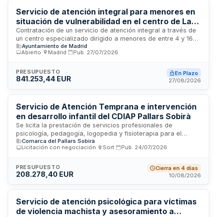
desarrollada en el territorio especificado del distrito
madrileño.
Servicio de atención integral para menores en
situación de vulnerabilidad en el centro de La
Elipa - Ayuntamiento de Madrid
Contratación de un servicio de atención integral a través de
un centro especializado dirigido a menores de entre 4 y 16
Ayuntamiento de Madrid
años en situación de vulnerabilidad del barrio de La Elipa en
Abierto
·
Madrid
·
Pub.
27/07/2026
Madrid. El servicio incluye prestaciones socioeducativas,
cena diaria, apoyo en tareas escolares y talleres de
habilidades sociales, respondiendo a las demandas de
PRESUPUESTO
En Plazo
841.253,44 EUR
familias con recursos insuficientes y facilitando la
27/08/2026
conciliación de la vida familiar y laboral.
Servicio de Atención Temprana e intervención
en desarrollo infantil del CDIAP Pallars Sobirà
Se licita la prestación de servicios profesionales de
psicología, pedagogía, logopedia y fisioterapia para el
Comarca del Pallars Sobirà
funcionamiento del Centro de Desarrollo Infantil y Atención
Licitación con negociación
·
Sort
·
Pub.
24/07/2026
Precoz del Pallars Sobirà. El servicio, gestionado
conjuntamente por el Departamento de Derechos Sociales
de la Generalitat de Catalunya y el Consell Comarcal del
PRESUPUESTO
Cierra en 4 días
208.278,40 EUR
Pallars Sobirà, incluye cobertura ocasional de neuropediatría
10/08/2026
y se desarrolla mediante metodología de trabajo
interdisciplinario y transdisciplinario, conforme a la normativa
de servicios de atención precoz.
Servicio de atención psicológica para víctimas
de violencia machista y asesoramiento a