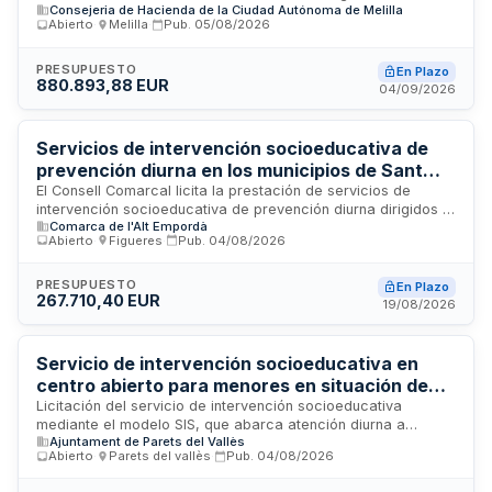
Consejeria de Hacienda de la Ciudad Autónoma de Melilla
social cuya lengua materna no es el castellano, en centros
Abierto
·
Melilla
·
Pub.
05/08/2026
escolares públicos del Ministerio de Educación, Formación
Profesional y Deportes ubicados en Melilla. El servicio se
presta mediante procedimiento abierto de contratación
PRESUPUESTO
En Plazo
880.893,88 EUR
mayor y comprende la ejecución de actividades de apoyo
04/09/2026
educativo y social adaptadas a las necesidades específicas
de este alumnado vulnerable durante el período de vigencia
del contrato.
Servicios de intervención socioeducativa de
prevención diurna en los municipios de Sant
Miquel de Fluvià, Sant Pere Pescador, La
El Consell Comarcal licita la prestación de servicios de
intervención socioeducativa de prevención diurna dirigidos a
Jonquera y Saus-Camallera
Comarca de l'Alt Empordà
menores y familias en riesgo de exclusión social en cuatro
Abierto
·
Figueres
·
Pub.
04/08/2026
municipios del Alt Empordà. El servicio incluye actividades de
carácter preventivo, atención personalizada y coordinación
con la red de servicios sociales y educativos locales. La
PRESUPUESTO
En Plazo
267.710,40 EUR
entidad adjudicataria deberá contar con personal titulado en
19/08/2026
el ámbito social y garantizar la continuidad y calidad de la
prestación mediante seguimiento técnico y evaluación
periódica.
Servicio de intervención socioeducativa en
centro abierto para menores en situación de
vulnerabilidad del Ayuntamiento de Parets del
Licitación del servicio de intervención socioeducativa
mediante el modelo SIS, que abarca atención diurna a
Vallès
Ajuntament de Parets del Vallès
menores con situaciones de vulnerabilidad y apoyo a
Abierto
·
Parets del vallès
·
Pub.
04/08/2026
familias con dificultades en competencias parentales en el
municipio de Parets del Vallès. El servicio incluye