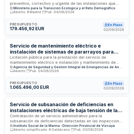
preventivo, correctivo y urgente de las instalaciones que
el sureste peninsular
Ministerio para la Transición Ecológica y el Reto Demográfico
forman parte de las sedes del Ministerio para la Transición
Abierto
·
Madrid
·
Pub.
04/08/2026
Ecológica y el Reto Demográfico ubicadas en el sureste
peninsular. El servicio incluye el control del funcionamiento de
instalaciones, garantizando condiciones de confort,
PRESUPUESTO
En Plazo
179.456,92 EUR
temperatura y habitabilidad para los empleados públicos, así
02/09/2026
como el cumplimiento de normativa vigente, seguridad de
personas e inmuebles, y reposición de pequeño material.
Servicio de mantenimiento eléctrico e
instalación de sistemas de pararrayos para
centros de emergencias de la Agencia de
Licitación pública para la prestación del servicio de
mantenimiento eléctrico e instalación y mantenimiento de
Seguridad y Gestión Integral de Emergencias
Agencia de Seguridad y Gestión Integral de Emergencias de Andalucía (ASEMA)
sistemas de protección contra rayos (pararrayos) en los
de Andalucía
Abierto
·
Pub.
04/08/2026
centros e instalaciones de la Agencia de Seguridad y
Gestión Integral de Emergencias de Andalucía. El contrato
incluye trabajos de inspección, reparación, conservación de
PRESUPUESTO
En Plazo
1.065.496,00 EUR
equipamiento eléctrico y sistemas de protección contra
03/09/2026
descargas atmosféricas en infraestructuras críticas de
emergencias. El importe total del contrato es de 532.748
euros y se licita a través del órgano de contratación de la
Servicio de subsanación de deficiencias en
Agencia de Emergencias de Andalucía.
instalaciones eléctricas de baja tensión de la
Dirección Provincial del Instituto Social de la
Contratación de un servicio administrativo para la
subsanación de deficiencias detectadas en las inspecciones
Marina de Bizkaia
Instituto Social de la Marina -Dirección Provincial de Vizcaya
periódicas reglamentarias de las instalaciones eléctricas de
Abierto simplificado
·
Galdácano
·
Pub.
03/08/2026
baja tensión ubicadas en los edificios de la Dirección