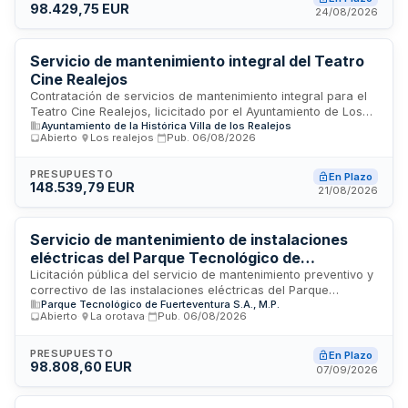
98.429,75 EUR
contrato incluye la supervisión operativa, mantenimiento
24/08/2026
preventivo y correctivo, gestión de residuos, y
responsabilidad técnica de las instalaciones durante el
período de garantía, con requisitos específicos de
Servicio de mantenimiento integral del Teatro
prevención de riesgos laborales y acreditación de personal
Cine Realejos
especializado.
Contratación de servicios de mantenimiento integral para el
Teatro Cine Realejos, licicitado por el Ayuntamiento de Los
Ayuntamiento de la Histórica Villa de los Realejos
Realejos. El contrato abarca prestaciones propias de
Abierto
·
Los realejos
·
Pub.
06/08/2026
servicios administrativos sujetos a la Ley de Contratos del
Sector Público. La ejecución será supervisada por el órgano
de contratación, que ostenta facultades de inspección,
PRESUPUESTO
En Plazo
148.539,79 EUR
interpretación del contrato y resolución de incidencias. La
21/08/2026
adjudicación se realizará conforme a procedimientos que
salvaguarden la libre competencia y se publicará en el Perfil
del Contratante.
Servicio de mantenimiento de instalaciones
eléctricas del Parque Tecnológico de
Fuerteventura
Licitación pública del servicio de mantenimiento preventivo y
correctivo de las instalaciones eléctricas del Parque
Parque Tecnológico de Fuerteventura S.A., M.P.
Tecnológico de Fuerteventura, incluyendo la urbanización del
Abierto
·
La orotava
·
Pub.
06/08/2026
sistema general, estación depuradora, estación de bombeo
de aguas pluviales, alumbrado y centro de transformación. El
contrato se tramita mediante procedimiento abierto ordinario
PRESUPUESTO
En Plazo
98.808,60 EUR
tras quedar desiertas tres convocatorias previas. Incluye una
07/09/2026
bolsa de horas anuales para mantenimiento correctivo y
requiere que el contratista disponga de solvencia técnica