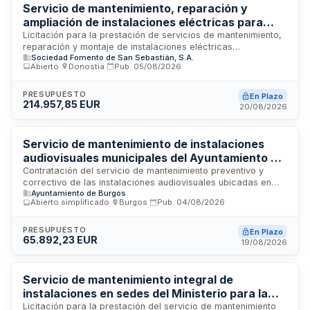
acreditada mediante trabajos similares realizados en los
Servicio de mantenimiento, reparación y
últimos tres años.
ampliación de instalaciones eléctricas para
Fomento de San Sebastián
Licitación para la prestación de servicios de mantenimiento,
reparación y montaje de instalaciones eléctricas
Sociedad Fomento de San Sebastián, S.A.
permanentes y temporales en los edificios y espacios
Abierto
·
Donostia
·
Pub.
05/08/2026
exteriores de Fomento de San Sebastián en la ciudad de San
Sebastián. El contratista deberá garantizar el correcto
funcionamiento, fiabilidad, seguridad y robustez de las
PRESUPUESTO
En Plazo
214.957,85 EUR
instalaciones eléctricas conforme a la normativa aplicable,
20/08/2026
incluyendo mantenimientos preventivos y correctivos, así
como instalaciones vinculadas a eventos y actividades
propias de la entidad.
Servicio de mantenimiento de instalaciones
audiovisuales municipales del Ayuntamiento de
Burgos
Contratación del servicio de mantenimiento preventivo y
correctivo de las instalaciones audiovisuales ubicadas en
Ayuntamiento de Burgos
dependencias municipales del Ayuntamiento de Burgos,
Abierto simplificado
·
Burgos
·
Pub.
04/08/2026
incluyendo la Sala Capitular, Sala de Usos Múltiples, Sala de
Comisiones y zona de ruedas de prensa. El servicio
comprende trabajos de mantenimiento técnico, reposición de
PRESUPUESTO
En Plazo
65.892,23 EUR
materiales por obsolescencia y control periódico de
19/08/2026
equipos, ejecutado por personal cualificado como Oficial de
primera electricista y Técnico en audiovisuales. La duración
del contrato es de tres años con posibilidad de prórroga
Servicio de mantenimiento integral de
anual hasta dos años adicionales.
instalaciones en sedes del Ministerio para la
Transición Ecológica y el Reto Demográfico en
Licitación para la prestación del servicio de mantenimiento