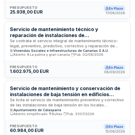
Provincial del Instituto Social de la Marina de Bizkaia. El
objetivo es mantener todas las instalaciones en perfecto
PRESUPUESTO
En Plazo
25.938,00 EUR
estado de funcionamiento y obtener los informes favorables
17/08/2026
correspondientes de organismos autorizados para cumplir
con las inspecciones reglamentarias exigidas.
Servicio de mantenimiento técnico y
reparación de instalaciones de
telecomunicaciones, fotovoltaicas y eléctricas
Se contrata el servicio integral de mantenimiento técnico-
legal, preventivo, predictivo, correctivo y reparación de
en edificios de VISOCAN en Gran Canaria y La
Viviendas Sociales e Infraestructuras de Canarias S.A.U.
elementos e instalaciones de telecomunicaciones,
Palma
Abierto
·
La palma y gran canaria
·
Pub.
02/08/2026
fotovoltaicas y eléctricas de baja tensión en los edificios y
oficinas cuya propiedad, usufructo o gestión corresponde a
VISOCAN, cedidos en régimen de alquiler en las islas de
PRESUPUESTO
En Plazo
1.602.975,00 EUR
Gran Canaria y La Palma. El servicio garantiza el
08/09/2026
funcionamiento correcto en condiciones de seguridad,
continuidad y calidad del suministro eléctrico, cumpliendo
todos los requisitos legales establecidos sobre
Servicio de mantenimiento y conservación de
mantenimiento de estas instalaciones.
instalaciones de baja tensión en edificios
municipales del Ayuntamiento de Calasparra
Se licita el servicio de mantenimiento preventivo y correctivo
de las instalaciones de baja tensión en los locales
Ayuntamiento de Calasparra
dependientes del Ayuntamiento de Calasparra. El contrato
Abierto simplificado
·
Bullas
·
Pub.
31/07/2026
incluye inspecciones y revisiones periódicas reglamentarias
conforme al Reglamento Electrotécnico de Baja Tensión, con
énfasis en seguridad, conservación y aptitud de uso. El
PRESUPUESTO
En Plazo
60.984,00 EUR
servicio abarca los centros municipales relacionados en el
15/08/2026