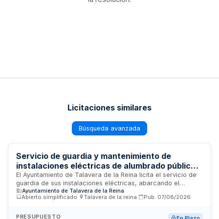
Licitaciones similares
Búsqueda avanzada
Servicio de guardia y mantenimiento de
instalaciones eléctricas de alumbrado público,
eventos temporales y edificios municipales del
El Ayuntamiento de Talavera de la Reina licita el servicio de
guardia de sus instalaciones eléctricas, abarcando el
Ayuntamiento de Talavera de la Reina
Ayuntamiento de Talavera de la Reina
alumbrado público, las infraestructuras de generación y
Abierto simplificado
·
Talavera de la reina
·
Pub.
07/08/2026
distribución eléctrica en eventos temporales autorizados por
el municipio, y los sistemas eléctricos de edificios públicos y
colegios dependientes de la administración municipal. El
PRESUPUESTO
En Plazo