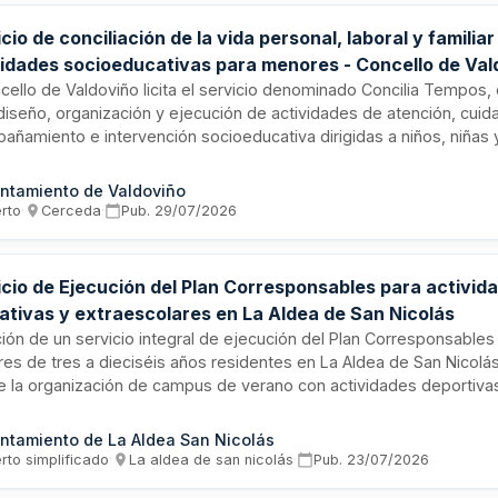
cio de conciliación de la vida personal, laboral y familia
vidades socioeducativas para menores - Concello de Val
ncello de Valdoviño licita el servicio denominado Concilia Tempos,
 diseño, organización y ejecución de actividades de atención, cuid
añamiento e intervención socioeducativa dirigidas a niños, niñas 
scentes. El servicio se estructura en dos lotes: actividades en ti
ementarios al horario escolar durante el período lectivo y activid
ntamiento de Valdoviño
ses de julio y agosto. Se desarrollará conforme a principios de in
erto
·
Cerceda
·
Pub.
29/07/2026
or de la infancia, igualdad de oportunidades, inclusión, correspons
cipación, seguridad y promoción del idioma gallego. La duración de
s años.
icio de Ejecución del Plan Corresponsables para activid
ativas y extraescolares en La Aldea de San Nicolás
ción de un servicio integral de ejecución del Plan Corresponsables 
es de tres a dieciséis años residentes en La Aldea de San Nicolás.
ye la organización de campus de verano con actividades deportivas
sica, movimiento y expresión emocional, además de actividades
scolares diversas. El servicio se prestará en los cinco centros ed
ntamiento de La Aldea San Nicolás
pio e instalaciones municipales bajo la supervisión de la Concejalí
rto simplificado
·
La aldea de san nicolás
·
Pub.
23/07/2026
 y del Mayor.