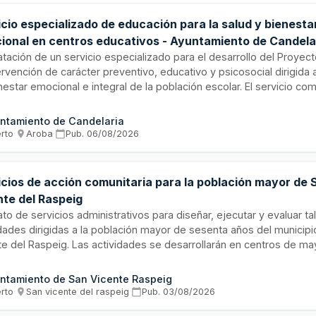
cio especializado de educación para la salud y bienesta
ional en centros educativos - Ayuntamiento de Candela
tación de un servicio especializado para el desarrollo del Proyect
tervención de carácter preventivo, educativo y psicosocial dirigida
nestar emocional e integral de la población escolar. El servicio c
nes psicoeducativas para alumnado de Educación Infantil y Primari
ipio de Candelaria, acciones formativas para profesorado y familia
ntamiento de Candelaria
ación de atención psicológica gratuita en coordinación con los Ser
erto
·
Aroba
·
Pub.
06/08/2026
es Municipales, aplicando criterios de calidad, equidad y confidenc
icios de acción comunitaria para la población mayor de 
nte del Raspeig
to de servicios administrativos para diseñar, ejecutar y evaluar ta
idades dirigidas a la población mayor de sesenta años del municip
te del Raspeig. Las actividades se desarrollarán en centros de ma
es municipales, enfocándose en mejorar la calidad de vida, promov
ble, fomentar relaciones interpersonales y prevenir el aislamiento
ntamiento de San Vicente Raspeig
tivo de personas mayores.
erto
·
San vicente del raspeig
·
Pub.
03/08/2026