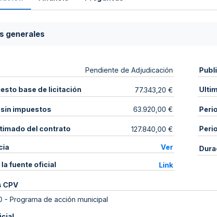
s generales
Publ
Pendiente de Adjudicación
sto base de licitación
Ulti
77.343,20 €
 sin impuestos
Peri
63.920,00 €
stimado del contrato
Peri
127.840,00 €
cia
Ver
Dura
 la fuente oficial
Link
s CPV
0
-
Programa de acción municipal
icial