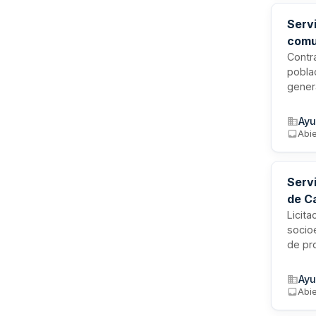
Serv
comu
Contr
pobla
genera
mesas
comuni
Ayu
inter
Abie
íntegr
Serv
de C
Licita
socio
de pr
abiert
con op
Ayu
presu
Abi