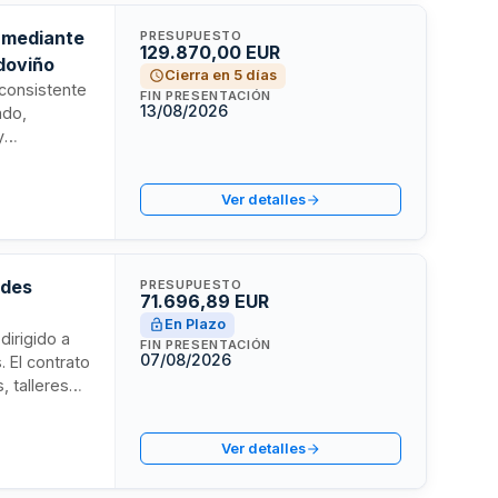
r mediante
PRESUPUESTO
129.870,00 EUR
doviño
Cierra en 5 días
 consistente
FIN PRESENTACIÓN
13/08/2026
ado,
y
empos
ades durante
Ver detalles
terés
abilidad,
l contrato es
ades
PRESUPUESTO
71.696,89 EUR
En Plazo
dirigido a
FIN PRESENTACIÓN
07/08/2026
 El contrato
, talleres
ucativos del
Ver detalles
a de Política