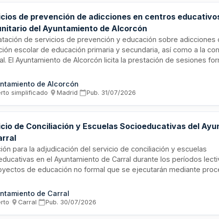
icios de prevención de adicciones en centros educativo
nitario del Ayuntamiento de Alcorcón
atación de servicios de prevención y educación sobre adicciones di
ción escolar de educación primaria y secundaria, así como a la c
l. El Ayuntamiento de Alcorcón licita la prestación de sesiones fo
 informativas y actividades preventivas en centros educativos y 
tarios. El contrato incluye el desarrollo de un programa integral d
ntamiento de Alcorcón
vención socio-educativa durante el curso escolar 2026-2028, finan
rto simplificado
·
Madrid
·
Pub.
31/07/2026
amente por la administración local.
icio de Conciliación y Escuelas Socioeducativas del Ay
arral
ción para la adjudicación del servicio de conciliación y escuelas
educativas en el Ayuntamiento de Carral durante los períodos lecti
oyectos de educación no formal que se ejecutarán mediante proc
o con pluralidad de criterios de valoración. El contrato incluye un pe
ción de prórroga para el curso siguiente, sujeto a la existencia d
ntamiento de Carral
puestario adecuado.
erto
·
Carral
·
Pub.
30/07/2026