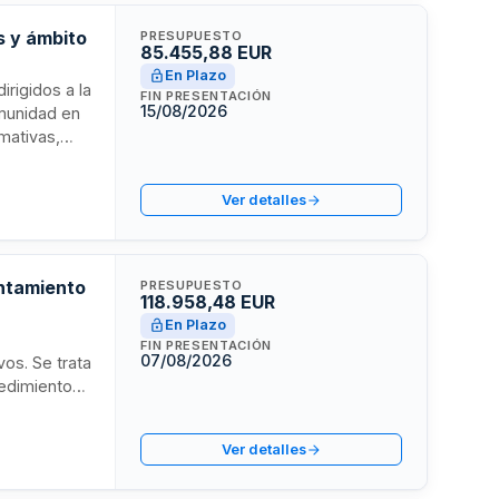
s y ámbito
PRESUPUESTO
85.455,88 EUR
En Plazo
rigidos a la
FIN PRESENTACIÓN
15/08/2026
omunidad en
rmativas,
espacios
e
Ver detalles
ciado
untamiento
PRESUPUESTO
118.958,48 EUR
En Plazo
FIN PRESENTACIÓN
07/08/2026
vos. Se trata
edimiento
ríodo inicial
e crédito
Ver detalles