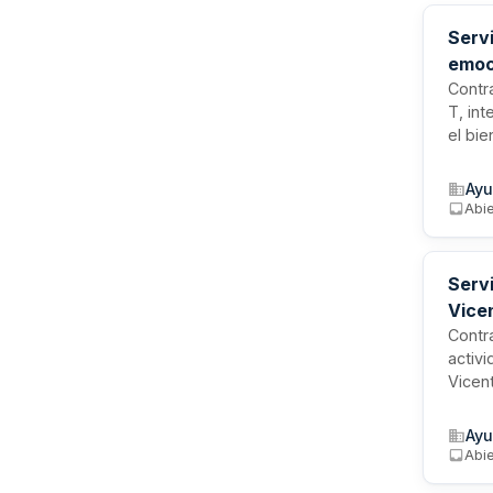
Servi
emoc
Contra
T, in
el bie
sesio
munic
Ayu
prest
Abi
Social
Serv
Vice
Contra
activ
Vicen
local
saluda
Ayu
colec
Abi