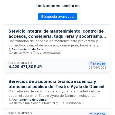
Licitaciones similares
Búsqueda avanzada
Servicio integral de mantenimiento, control de
accesos, conserjería, taquillería y socorrismo
en instalaciones deportivas municipales del
Contratación del servicio de mantenimiento preventivo y
correctivo, control de accesos, conserjería, taquillería y
Ayuntamiento de Ávila
Ayuntamiento de Ávila
socorrismo en las instalaciones deportivas municipales del
Abierto
·
Ávila
·
Pub.
06/08/2026
Ayuntamiento de Ávila. El contrato incluye la gestión integral
de infraestructuras, atención al público, vigilancia de
seguridad y prestación de servicios de salvamento acuático.
PRESUPUESTO
En Plazo
4.429.471,80 EUR
Se ejecutará durante dos años, prorrogables por
09/09/2026
anualidades hasta dos años adicionales, con procedimiento
abierto sujeto a regulación armonizada y adjudicación por
mejor relación calidad-precio.
Servicios de asistencia técnica escénica y
atención al público del Teatro Ayala de Daimiel
Contratación de servicios de apoyo a la actividad cultural
desarrollada en el Teatro Ayala de Daimiel, incluyendo
Ayuntamiento de Daimiel
asistencia técnica de iluminación escénica, gestión de
Abierto simplificado
·
Daimiel
·
Pub.
06/08/2026
taquilla, control de acceso y aforo, atención al público
asistente, y apoyo operativo durante la celebración de
espectáculos. El contrato tiene por finalidad asegurar el
PRESUPUESTO
En Plazo