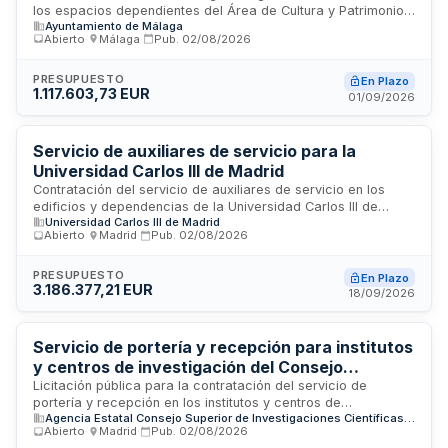
los espacios dependientes del Área de Cultura y Patrimonio
Ayuntamiento de Málaga
Histórico del Ayuntamiento de Málaga. El adjudicatario será
Abierto
·
Málaga
·
Pub.
02/08/2026
responsable de la atención, información y control de acceso
a los visitantes en instalaciones culturales y patrimoniales
municipales. El contrato incluye la designación de un
PRESUPUESTO
En Plazo
1.117.603,73 EUR
coordinador de trabajos y contempla prestaciones directas
01/09/2026
a la ciudadanía, con duración plurianual distribuida en
anualidades según lo establecido en el presupuesto
municipal.
Servicio de auxiliares de servicio para la
Universidad Carlos III de Madrid
Contratación del servicio de auxiliares de servicio en los
edificios y dependencias de la Universidad Carlos III de
Universidad Carlos III de Madrid
Madrid. El servicio comprende tareas de limpieza,
Abierto
·
Madrid
·
Pub.
02/08/2026
mantenimiento y apoyo general en los campus y centros de
la institución educativa. La empresa adjudicataria deberá
prestar el servicio conforme a los requisitos técnicos y
PRESUPUESTO
En Plazo
3.186.377,21 EUR
administrativos establecidos en los pliegos, garantizando la
18/09/2026
calidad de la prestación mediante personal cualificado y
supervisión continua.
Servicio de portería y recepción para institutos
y centros de investigación del Consejo
Superior de Investigaciones Científicas
Licitación pública para la contratación del servicio de
portería y recepción en los institutos y centros de
Agencia Estatal Consejo Superior de Investigaciones Científicas, M.P.
investigación dependientes del Consejo Superior de
Abierto
·
Madrid
·
Pub.
02/08/2026
Investigaciones Científicas. El servicio incluye tareas de