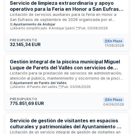
Servicio de limpieza extraordinaria y apoyo
operativo para la Feria en Honor a San Eufrasio
2026 del Ayuntamiento de Andújar
Licitación de servicios auxiliares para la Feria en Honor a
San Eufrasio de septiembre de 2026 organizada por el
Ayuntamiento de Andújar
Ayuntamiento de Andújar. La prestación comprende limpieza
Abierto simplificado
·
Andújar (jaén)
·
Pub.
03/08/2026
extraordinaria de espacios municipales y aseos portátiles,
apoyo logístico en carga y descarga de materiales e
infraestructuras, así como funciones auxiliares de control de
PRESUPUESTO
En Plazo
32.145,34 EUR
accesos y aforos. El contratista debe aportar personal
17/08/2026
especializado, vehículos, maquinaria y herramientas
necesarias para la ejecución integral del servicio durante los
festejos locales.
Gestión integral de la piscina municipal Miguel
Luque de Parets del Vallès con servicios de
atención, administración, mantenimiento y
Licitación para la prestación de servicios de administración,
atención al público, mantenimiento y socorrismo de la piscina
socorrismo
Ajuntament de Parets del Vallès
municipal Miguel Luque ubicada en Parets del Vallès. El
Abierto
·
Parets del vallès
·
Pub.
03/08/2026
contrato se divide en dos lotes: el primero comprende la
atención al público, administración y mantenimiento de las
instalaciones; el segundo está dedicado al servicio de
PRESUPUESTO
En Plazo
775.851,69 EUR
socorrismo. Los licitadores pueden presentar ofertas a uno,
04/09/2026
varios o todos los lotes según sus capacidades.
Servicio de gestión de visitantes en espacios
culturales y patrimoniales del Ayuntamiento de
Málaga
Licitación de un servicio integral de gestión de visitantes en