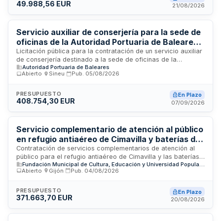
49.988,56 EUR
correcto desarrollo de las actividades culturales
21/08/2026
organizadas por el Ayuntamiento, garantizando la adecuada
recepción de asistentes, la correcta validación de entradas,
el cumplimiento de límites de aforo y el funcionamiento de la
Servicio auxiliar de conserjería para la sede de
iluminación en todos los eventos.
oficinas de la Autoridad Portuaria de Baleares
en Palma
Licitación pública para la contratación de un servicio auxiliar
de conserjería destinado a la sede de oficinas de la
Autoridad Portuaria de Baleares
Autoridad Portuaria de Baleares ubicada en el puerto de
Abierto
·
Sineu
·
Pub.
05/08/2026
Palma. El servicio incluye labores de recepción, vigilancia,
atención al público y mantenimiento de espacios comunes en
las dependencias administrativas del organismo portuario. Se
PRESUPUESTO
En Plazo
408.754,30 EUR
trata de un contrato de servicios de carácter continuo cuya
07/09/2026
ejecución requiere personal cualificado en tareas de
conserje y mantenimiento de espacios públicos.
Servicio complementario de atención al público
en refugio antiaéreo de Cimavilla y baterías de
costa de Gijón
Contratación de servicios complementarios de atención al
público para el refugio antiaéreo de Cimavilla y las baterías
Fundación Municipal de Cultura, Educación y Universidad Popular de Gijón
de costa de Gijón, equipamientos dependientes de la
Abierto
·
Gijón
·
Pub.
04/08/2026
Fundación Municipal de Cultura, Educación y Universidad
Popular del Ayuntamiento de Gijón. El servicio incluye control
de acceso, información general, gestión de entradas,
PRESUPUESTO
En Plazo
371.663,70 EUR
atención a visitantes, vigilancia del equipamiento y
20/08/2026
realización de encuestas. Se realiza mediante procedimiento
abierto con condición social.