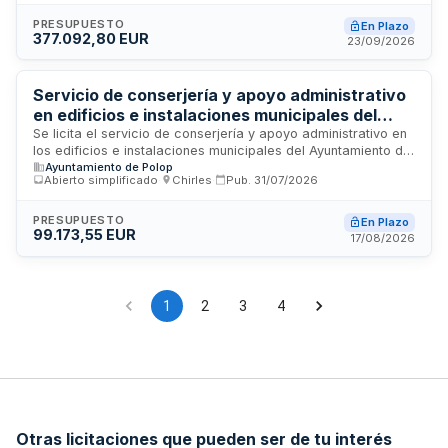
atención al público, control de acceso, gestión de entrada y
salida de personal y visitantes, así como funciones de
PRESUPUESTO
En Plazo
377.092,80 EUR
conserjería en las instalaciones de la agencia estatal. La
23/09/2026
adjudicación se realiza a través de la Secretaría General de
la organización con un presupuesto base de ciento cincuenta
y siete mil euros aproximadamente.
Servicio de conserjería y apoyo administrativo
en edificios e instalaciones municipales del
Ayuntamiento de Polop de la Marina
Se licita el servicio de conserjería y apoyo administrativo en
los edificios e instalaciones municipales del Ayuntamiento de
Ayuntamiento de Polop
Polop de la Marina. El servicio comprende la prestación de
Abierto simplificado
·
Chirles
·
Pub.
31/07/2026
un puesto de conserje y otro de auxiliar administrativo,
encargados de la apertura y cierre de dependencias, control
de accesos, atención básica al público, apoyo logístico a la
PRESUPUESTO
En Plazo
99.173,55 EUR
actividad municipal y apoyo administrativo elemental. El
17/08/2026
servicio se prestará en la Casa Consistorial, Biblioteca
Municipal, Polideportivo, Edificio Multiusos, Complejo Piscina,
Centros Sociales y otras dependencias de titularidad
municipal según la programación del Ayuntamiento.
1
2
3
4
Otras licitaciones que pueden ser de tu interés