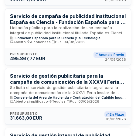
corporativos. Se incluye asimismo la gestión de gastos en
medios de comunicación externos con criterios de eficiencia
y transparencia, requiriendo presentación de presupuestos
Servicio de campaña de publicidad institucional
previos y justificación de pagos para seguimiento
España es Ciencia - Fundación Española para la
administrativo.
Ciencia y la Tecnología
Licitación pública para la realización de una campaña
integral de publicidad institucional titulada España es Ciencia,
Fundación Española para la Ciencia y la Tecnología
promovida por la Fundación Española para la Ciencia y la
Abierto
·
Alcobendas
·
Pub.
04/08/2026
Tecnología. El servicio comprende el diseño, producción y
ejecución de estrategias publicitarias destinadas a
promocionar la ciencia y la tecnología en España, con un
PRESUPUESTO
Anuncio Previo
495.867,77 EUR
presupuesto de cerca de 496.000 euros. La campaña está
24/09/2026
dirigida a aumentar la visibilidad y el reconocimiento de la
actividad científica nacional ante la sociedad española.
Servicio de gestión publicitaria para la
campaña de comunicación de la XXXVII Feria
Insular de Artesanía 2026 - Cabildo Insular de
Se licita el servicio de gestión publicitaria integral para la
campaña de comunicación de la XXXVII Feria Insular de
Lanzarote y La Graciosa
Consejería del Área de Hacienda y Contratación del Cabildo Insular de Lanzarote
Artesanía 2026, convocada por el Cabildo Insular de
Abierto simplificado
·
Teguise
·
Pub.
03/08/2026
Lanzarote y La Graciosa a través de su Consejería de
Hacienda y Contratación. El adjudicatario será responsable
de la planificación, ejecución y seguimiento de todas las
PRESUPUESTO
En Plazo
31.663,00 EUR
acciones publicitarias y de comunicación necesarias para
18/08/2026
promocionar el evento artesanal, utilizando los medios
técnicos, humanos y materiales requeridos conforme a las
especificaciones del pliego. La prestación se ejecutará de
Servicio de gestión integral de publicidad