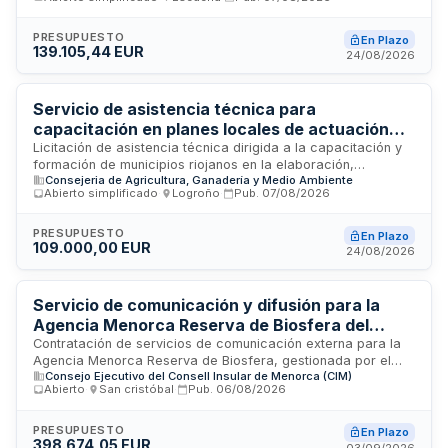
Minera. Incluye la elaboración de informes técnicos, diseños,
presupuestos de ingeniería y memorias valoradas referentes
a las instalaciones que conforman el Patrimonio Industrial
PRESUPUESTO
En Plazo
139.105,44 EUR
Minero de Escucha, licitado por el Ayuntamiento de Escucha
24/08/2026
mediante procedimiento abierto simplificado.
Servicio de asistencia técnica para
capacitación en planes locales de actuación
ante altas temperaturas en municipios de La
Licitación de asistencia técnica dirigida a la capacitación y
formación de municipios riojanos en la elaboración,
Rioja
Consejeria de Agricultura, Ganadería y Medio Ambiente
promoción y aplicación de planes locales de actuación ante
Abierto simplificado
·
Logroño
·
Pub.
07/08/2026
altas temperaturas. El servicio, financiado por la Comunidad
de La Rioja a través de su Dirección General de Calidad
Ambiental y Recursos Hídricos, pretende fortalecer la
PRESUPUESTO
En Plazo
109.000,00 EUR
preparación de los gobiernos locales frente a eventos de
24/08/2026
temperaturas extremas mediante asesoramiento
especializado, diseño de instrumentos de planificación y
transferencia de conocimiento técnico adaptado a las
Servicio de comunicación y difusión para la
particularidades de cada municipio riojano.
Agencia Menorca Reserva de Biosfera del
Consell Insular de Menorca
Contratación de servicios de comunicación externa para la
Agencia Menorca Reserva de Biosfera, gestionada por el
Consejo Ejecutivo del Consell Insular de Menorca (CIM)
Consell Insular de Menorca. El servicio comprende la gestión
Abierto
·
San cristóbal
·
Pub.
06/08/2026
integral de redes sociales, actualización de perfiles,
elaboración y difusión de contenidos, interacción con
seguidores, ampliación de suscriptores mediante estrategia
PRESUPUESTO
En Plazo
398.674,05 EUR
de marketing digital, y administración de espacios web
03/09/2026