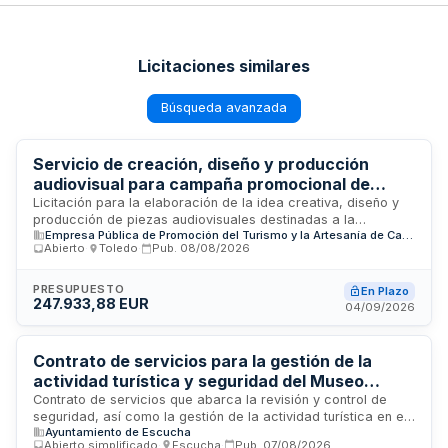
Licitaciones similares
Búsqueda avanzada
Servicio de creación, diseño y producción
audiovisual para campaña promocional de
turismo de Castilla-La Mancha - ETURIA
Licitación para la elaboración de la idea creativa, diseño y
producción de piezas audiovisuales destinadas a la
Empresa Pública de Promoción del Turismo y la Artesanía de Castilla-La Mancha (ETURIA), S.A.
campaña publicitaria de promoción turística de Castilla-La
Abierto
·
Toledo
·
Pub.
08/08/2026
Mancha para el año 2027. El contrato es gestionado por la
Consejera Delegada de ETURIA, empresa pública de
promoción del turismo y artesanía de Castilla-La Mancha,
PRESUPUESTO
En Plazo
247.933,88 EUR
con sede en Toledo. Se requiere un trabajo integral que
04/09/2026
abarca desde la conceptualización creativa hasta la
ejecución técnica y producción de contenidos audiovisuales
de calidad para difusión en diferentes canales publicitarios y
Contrato de servicios para la gestión de la
comunicacionales.
actividad turística y seguridad del Museo
Minero de Escucha
Contrato de servicios que abarca la revisión y control de
seguridad, así como la gestión de la actividad turística en el
Ayuntamiento de Escucha
Museo Minero de Escucha, Pozo Pilar y Casa de la Familia
Abierto simplificado
·
Escucha
·
Pub.
07/08/2026