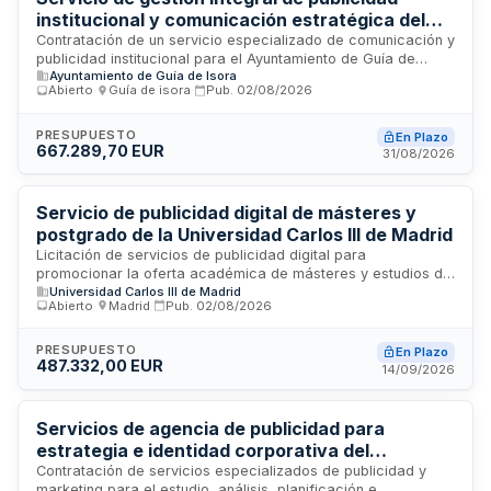
forma íntegra por la empresa contratada sin posibilidad de
institucional y comunicación estratégica del
cesión a terceros sin autorización previa.
Ayuntamiento de Guía de Isora
Contratación de un servicio especializado de comunicación y
publicidad institucional para el Ayuntamiento de Guía de
Ayuntamiento de Guía de Isora
Isora. El contrato abarca la gestión estratégica de la
Abierto
·
Guía de isora
·
Pub.
02/08/2026
comunicación municipal, redacción de textos informativos,
planificación de campañas, mediación con medios de
comunicación, asesoramiento en inserción publicitaria y
PRESUPUESTO
En Plazo
667.289,70 EUR
seguimiento de acciones comunicativas. El objetivo es
31/08/2026
mejorar la relación del Ayuntamiento con ciudadanía, medios
e instituciones, fortaleciendo la imagen institucional y
manteniendo una comunicación fluida y efectiva con todos
Servicio de publicidad digital de másteres y
los actores clave.
postgrado de la Universidad Carlos III de Madrid
Licitación de servicios de publicidad digital para
promocionar la oferta académica de másteres y estudios de
Universidad Carlos III de Madrid
postgrado de la Universidad Carlos III de Madrid. El servicio
Abierto
·
Madrid
·
Pub.
02/08/2026
comprende planificación operativa, compra de medios,
ejecución, seguimiento y optimización de campañas
publicitarias digitales dirigidas a potenciales estudiantes
PRESUPUESTO
En Plazo
487.332,00 EUR
nacionales e internacionales, con objetivo de incrementar
14/09/2026
matriculaciones y alcance de los programas de postgrado.
Servicios de agencia de publicidad para
estrategia e identidad corporativa del
Consorcio de la Zona Franca de Cádiz
Contratación de servicios especializados de publicidad y
marketing para el estudio, análisis, planificación e