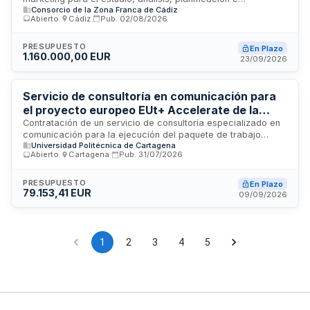
Consorcio de la Zona Franca de Cádiz
implementación de la estrategia de publicidad e identidad
Abierto
·
Cádiz
·
Pub.
02/08/2026
corporativa del Consorcio de la Zona Franca de Cádiz. El
contrato se estructura por encargos y precios unitarios en
función de las necesidades de la Zona Franca, subordinado
PRESUPUESTO
En Plazo
1.160.000,00 EUR
a las distintas campañas publicitarias que se requieran
23/09/2026
durante el período de vigencia. Se establece con
presupuesto máximo limitativo conforme a la cofinanciación
europea.
Servicio de consultoría en comunicación para
el proyecto europeo EUt+ Accelerate de la
Universidad Politécnica de Cartagena
Contratación de un servicio de consultoría especializado en
comunicación para la ejecución del paquete de trabajo
Universidad Politécnica de Cartagena
número nueve del proyecto europeo EUt+ Accelerate,
Abierto
·
Cartagena
·
Pub.
31/07/2026
promovido por la Universidad Politécnica de Cartagena. El
contrato tiene naturaleza administrativa y se regirá por la Ley
de Contratos del Sector Público, el Reglamento General de
PRESUPUESTO
En Plazo
79.153,41 EUR
Contratos de las Administraciones Públicas y la normativa de
09/09/2026
protección de datos. La ejecución del servicio se llevará a
cabo conforme a los términos establecidos en el pliego de
cláusulas administrativas particulares y el correspondiente
pliego de prescripciones técnicas.
1
2
3
4
5