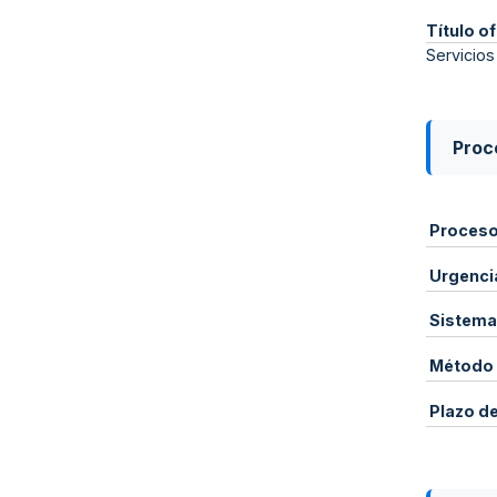
Título of
Servicio
Proce
Proces
Urgenci
Sistema
Método 
Plazo d