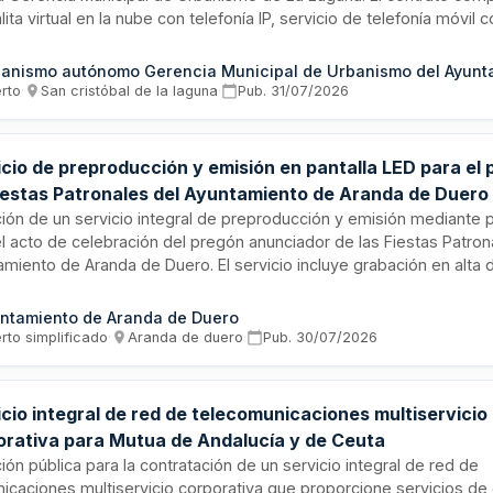
lita virtual en la nube con telefonía IP, servicio de telefonía móvil c
nacional, líneas de acceso a Internet redundante de alta disponibil
nte fibra óptica, y soporte técnico continuo. Se requiere cumplimi
ma Nacional de Seguridad en nivel medio y normativa específica 
erto
·
San cristóbal de la laguna
·
Pub.
31/07/2026
omunicaciones y seguridad de redes.
icio de preproducción y emisión en pantalla LED para el
Fiestas Patronales del Ayuntamiento de Aranda de Duero
ación de un servicio integral de preproducción y emisión mediante 
el acto de celebración del pregón anunciador de las Fiestas Patron
miento de Aranda de Duero. El servicio incluye grabación en alta d
últiples cámaras, tratamiento audiovisual profesional y entrega d
e digital. Se desarrollará en el ejercicio 2026 con posibilidad de 
ntamiento de Aranda de Duero
rto simplificado
·
Aranda de duero
·
Pub.
30/07/2026
cio integral de red de telecomunicaciones multiservicio
orativa para Mutua de Andalucía y de Ceuta
ción pública para la contratación de un servicio integral de red de
icaciones multiservicio corporativa que proporcione servicios de