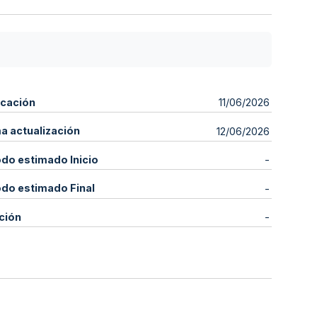
icación
11/06/2026
ma actualización
12/06/2026
odo estimado Inicio
-
odo estimado Final
-
ción
-