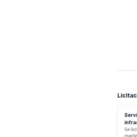
Licita
Serv
infra
de S
Se lic
mante