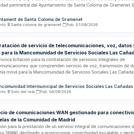
idad perimetral del Ayuntamiento de Santa Coloma de Gramenet. E
ona bajo un modelo de solución llave en mano, donde el adjudicata
rciona hardware, software, instalación, monitorización y soporte c
ntament de Santa Coloma de Gramenet
tizando la modernización tecnológica, optimización del rendimient
erto
·
Santa coloma de gramenet
·
Pub.
07/08/2026
mento de seguridad y simplificación operativa de las infraestructur
lógicas municipales durante toda la vigencia del acuerdo.
ratación de servicio de telecomunicaciones, voz, datos 
l para la Mancomunidad de Servicios Sociales Las Caña
voca licitación para la contratación de servicios integrales de
omunicaciones que comprenden servicio de voz, transmisión de d
onía móvil para la Mancomunidad de Servicios Sociales Las Cañadas
to tiene una duración inicial de veinticuatro meses, prorrogable p
idades adicionales en modalidad de doce meses cada una. Los ser
comunidad Intermunicipal de Servicios Sociales Las Cañadas
arán conforme a las características técnicas especificadas en el P
erto
·
Soto del real
·
Pub.
06/08/2026
ripciones Técnicas correspondiente, incluyendo todos los gastos, 
inherentes a la ejecución del contrato.
icio de comunicaciones WAN gestionado para conectivi
elas de la Comunidad de Madrid
ción para la prestación de un servicio integral de comunicaciones 
sa (WAN) destinado a proporcionar conectividad escalable y gest