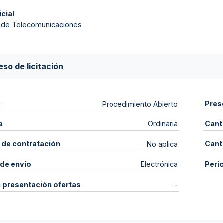
icial
s de Telecomunicaciones
so de licitación
o
Pres
Procedimiento Abierto
a
Cant
Ordinaria
 de contratación
Cant
No aplica
de envío
Perí
Electrónica
e presentación ofertas
-