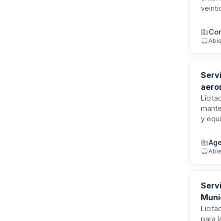
veint
servi
equip
Con
canal
Abi
aline
Servi
aero
Licit
mante
y equ
Admini
comun
Age
de re
Abi
Serv
Muni
Licit
para 