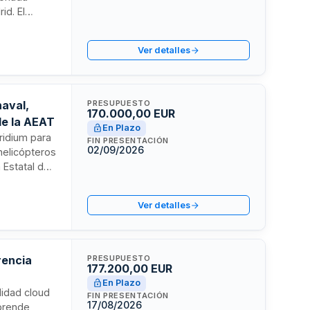
id. El
turas de red,
geniería,
Ver detalles
 operativa
naval,
PRESUPUESTO
170.000,00 EUR
de la AEAT
En Plazo
ridium para
FIN PRESENTACIÓN
02/09/2026
helicópteros
 Estatal de
 operaciones
Ver detalles
hibidos.
rencia
PRESUPUESTO
177.200,00 EUR
En Plazo
lidad cloud
FIN PRESENTACIÓN
17/08/2026
mprende