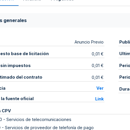
s generales
Publ
Anuncio Previo
sto base de licitación
Ulti
0,01 €
 sin impuestos
Peri
0,01 €
stimado del contrato
Peri
0,01 €
cia
Ver
Dura
 la fuente oficial
Link
s CPV
0
-
Servicios de telecomunicaciones
0
-
Servicios de proveedor de telefonía de pago