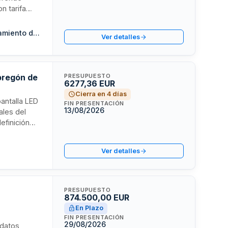
on tarifa
idad
ento del
Organismo autónomo Gerencia Municipal de Urbanismo del Ayuntamiento de San Cristóbal de la Laguna
Ver detalles
de
 pregón de
PRESUPUESTO
6277,36 EUR
Cierra en 4 días
pantalla LED
FIN PRESENTACIÓN
13/08/2026
ales del
efinición
e copias en
prórroga
Ver detalles
PRESUPUESTO
874.500,00 EUR
En Plazo
FIN PRESENTACIÓN
29/08/2026
 datos,