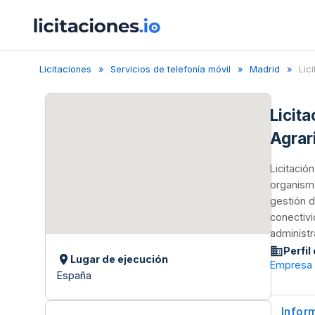
Licitaciones
Servicios de telefonía móvil
Madrid
Lici
Licit
Agrar
Licitació
organismo
gestión d
conectivi
administr
Perfil
Lugar de ejecución
Empresa d
España
Infor