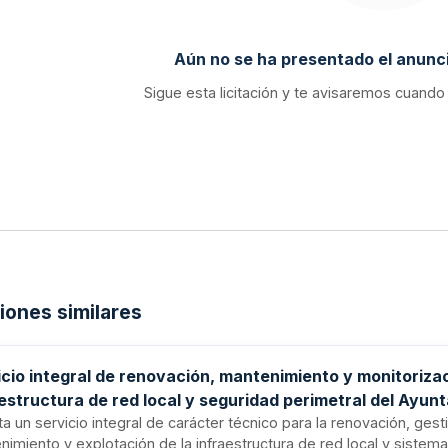
Aún no se ha presentado el anunci
Sigue esta licitación y te avisaremos cuando
ciones similares
icio integral de renovación, mantenimiento y monitoriza
estructura de red local y seguridad perimetral del Ayun
anta Coloma de Gramenet
ita un servicio integral de carácter técnico para la renovación, gest
nimiento y explotación de la infraestructura de red local y sistem