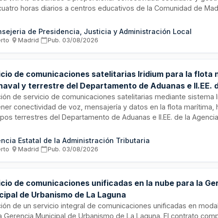
icuatro horas diarios a centros educativos de la Comunidad de Madr
cio incluye implantación, operación y mantenimiento de infraestruc
amiento hardware y software, así como todas las actividades de in
sejeria de Presidencia, Justicia y Administración Local
ización y puesta en marcha necesarias para garantizar continuidad
erto
·
Madrid
·
Pub.
03/08/2026
ada con la evolución tecnológica del ecosistema educativo.
cio de comunicaciones satelitarias Iridium para la flota 
naval y terrestre del Departamento de Aduanas e II.EE. 
ación de servicio de comunicaciones satelitarias mediante sistema I
ner conectividad de voz, mensajería y datos en la flota marítima, 
ipos terrestres del Departamento de Aduanas e II.EE. de la Agencia
stración Tributaria. El servicio es imprescindible para garantizar
icaciones seguras y ágiles entre medios navales y terrestres en
ncia Estatal de la Administración Tributaria
presión de delitos de contrabando, estupefacientes y géneros pro
erto
·
Madrid
·
Pub.
03/08/2026
icio de comunicaciones unificadas en la nube para la Ge
cipal de Urbanismo de La Laguna
ación de un servicio integral de comunicaciones unificadas en moda
la Gerencia Municipal de Urbanismo de La Laguna. El contrato co