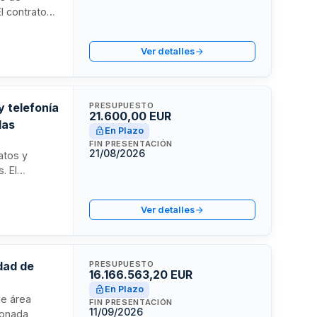
l contrato
rio
ontinuo,
Ver detalles
o,
as
y telefonía
PRESUPUESTO
21.600,00 EUR
das
En Plazo
FIN PRESENTACIÓN
21/08/2026
atos y
. El
or dos
vicios se
Ver detalles
liego de
tributos y
dad de
PRESUPUESTO
16.166.563,20 EUR
En Plazo
de área
FIN PRESENTACIÓN
11/09/2026
ionada