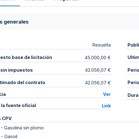
s generales
Publ
Resuelta
sto base de licitación
Ulti
45.000,00 €
 sin impuestos
Peri
42.056,07 €
stimado del contrato
Peri
42.056,07 €
cia
Ver
Dura
 la fuente oficial
Link
s CPV
-
Gasolina sin plomo
-
Gasoil