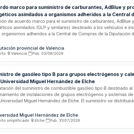
rdo marco para suministro de carburantes, AdBlue y pr
géticos asimilados a organismos adheridos a la Central 
ras de la Diputación de Valencia
ación de acuerdo marco para el suministro de carburantes, AdBlue 
éticos asimilados (GLP y similares) destinado a los vehículos e in
s organismos adheridos a la Central de Compras de la Diputación d
ministro se realizará mediante sistemas de pago con tarjetas de b
tica en estaciones de servicios asociadas, así como mediante en
utación provincial de Valencia
lio de combustible en depósitos fijos. Esta licitación centraliza l
erto
·
Valencia
·
Pub.
03/08/2026
mbustibles para múltiples entidades públicas adheridas, optimiza
ficando la gestión administrativa del abastecimiento energético.
nistro de gasóleo tipo B para grupos electrógenos y cal
a Universidad Miguel Hernández de Elche
atación del suministro de combustible gasóleo tipo B destinado al
onamiento de instalaciones de grupos electrógenos y sistemas de
Universidad Miguel Hernández de Elche. El suministro se distribuirá
 campus de la institución: Elche, Orihuela, Sant Joan y Altea. La pr
ye entrega de combustible conforme a especificaciones técnicas 
versidad Miguel Hernández de Elche
uridad ambiental, con duración inicial de dos años y posibilidad d
rto simplificado
·
Elche
·
Pub.
31/07/2026
ogas anuales.