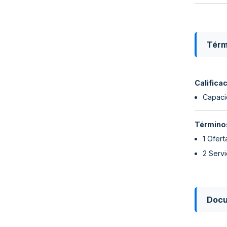
Térm
Califica
Capaci
Términos
1 Ofer
2 Serv
Doc