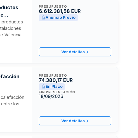
oductos
PRESUPUESTO
6.612.381,58 EUR
de
Anuncio Previo
y productos
stalaciones
e Valencia.
anda
trega a
Ver detalles
as compras
ndo costes y
efacción
PRESUPUESTO
74.380,17 EUR
En Plazo
FIN PRESENTACIÓN
18/09/2026
 calefacción
 entre los
estación
y normativas
Ver detalles
e tres