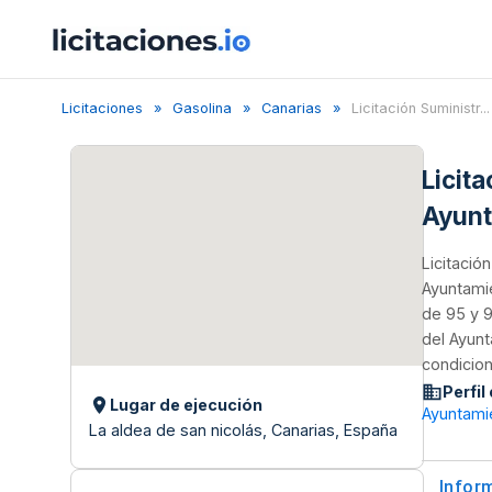
Licitaciones
Gasolina
Canarias
Licitación Suministr...
Licit
Ayunt
Licitació
Ayuntamie
de 95 y 9
del Ayunt
condicion
Perfil
Lugar de ejecución
Ayuntami
La aldea de san nicolás, Canarias, España
Infor