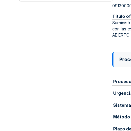
0913000
Título of
Suministr
con las e
ABIERTO
Proce
Proces
Urgenci
Sistema
Método 
Plazo d