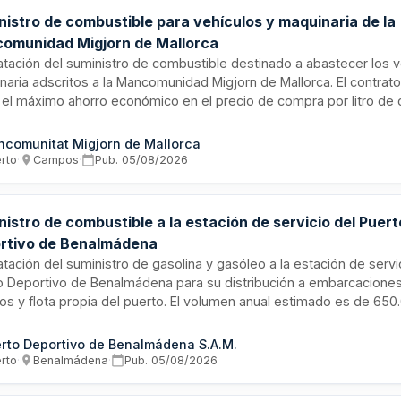
nistro de combustible para vehículos y maquinaria de la
omunidad Migjorn de Mallorca
atación del suministro de combustible destinado a abastecer los ve
naria adscritos a la Mancomunidad Migjorn de Mallorca. El contrat
r el máximo ahorro económico en el precio de compra por litro de 
ar la prestación del servicio de repostaje y optimizar la gestión 
nte un sistema de tarjetas con código de barras individualizadas 
comunitat Migjorn de Mallorca
uinaria.
erto
·
Campos
·
Pub.
05/08/2026
istro de combustible a la estación de servicio del Puert
rtivo de Benalmádena
tación del suministro de gasolina y gasóleo a la estación de servi
o Deportivo de Benalmádena para su distribución a embarcacione
os y flota propia del puerto. El volumen anual estimado es de 650.
esto por gasolina sin plomo de 95 octanos en un 65% y gasóleo
ntratista asume además actividades de abanderamiento, mantenim
rto Deportivo de Benalmádena S.A.M.
tivo y conservación integral de surtidores, tanques e instalacione
erto
·
Benalmádena
·
Pub.
05/08/2026
trónicas.