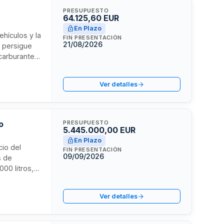
PRESUPUESTO
64.125,60 EUR
En Plazo
hículos y la
FIN PRESENTACIÓN
21/08/2026
o persigue
carburante,
del consumo
por vehículo
Ver detalles
o
PRESUPUESTO
5.445.000,00 EUR
En Plazo
cio del
FIN PRESENTACIÓN
09/09/2026
s de
000 litros,
 en un 35%.
iento
Ver detalles
s eléctricas