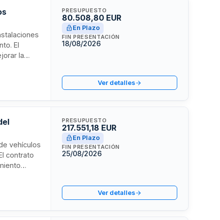
os
PRESUPUESTO
80.508,80 EUR
En Plazo
nstalaciones
FIN PRESENTACIÓN
18/08/2026
to. El
jorar la
ormación y
en enero de
Ver detalles
 al servicio.
del
PRESUPUESTO
217.551,18 EUR
En Plazo
 de vehículos
FIN PRESENTACIÓN
25/08/2026
El contrato
imiento
rá
el
Ver detalles
 de las