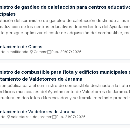
nistro de gasóleo de calefacción para centros educativ
cipales
atación del suministro de gasóleo de calefacción destinado a las i
imatización de los centros educativos dependientes del Ayuntamien
ato persigue optimizar el coste de adquisición del combustible, me
ación del servicio de suministro y reforzar los mecanismos de inf
l mediante facturación. La vigencia del contrato anterior finalizó 
ntamiento de Camas
por lo que se plantea esta nueva contratación para dar continuidad
rto simplificado
·
Camas
·
Pub.
29/07/2026
istro de combustible para flota y edificios municipales 
tamiento de Valdetorres de Jarama
ción pública para el suministro de combustible destinado a la flota
 edificios municipales del Ayuntamiento de Valdetorres de Jarama. 
tructura en dos lotes diferenciados y se tramita mediante proced
to sujeto a regulación armonizada. El proveedor adjudicatario debe
tizar el abastecimiento continuado de carburantes para garantizar 
ntamiento de Valdetorres de Jarama
namiento operativo de los servicios municipales y la climatización
erto
·
Valdetorres de jarama
·
Pub.
21/07/2026
aciones públicas.