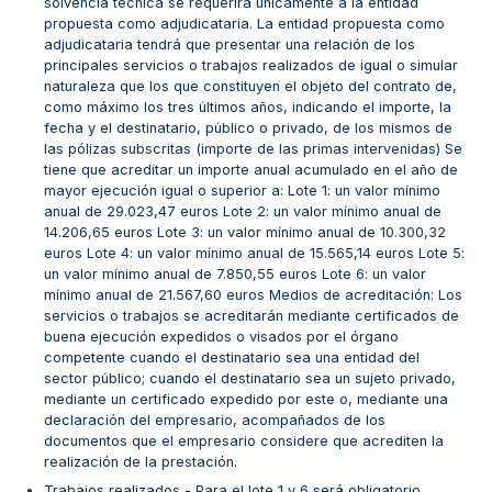
solvencia técnica se requerirá únicamente a la entidad
propuesta como adjudicataria. La entidad propuesta como
adjudicataria tendrá que presentar una relación de los
principales servicios o trabajos realizados de igual o simular
naturaleza que los que constituyen el objeto del contrato de,
como máximo los tres últimos años, indicando el importe, la
fecha y el destinatario, público o privado, de los mismos de
las pólizas subscritas (importe de las primas intervenidas) Se
tiene que acreditar un importe anual acumulado en el año de
mayor ejecución igual o superior a: Lote 1: un valor mínimo
anual de 29.023,47 euros Lote 2: un valor mínimo anual de
14.206,65 euros Lote 3: un valor mínimo anual de 10.300,32
euros Lote 4: un valor mínimo anual de 15.565,14 euros Lote 5:
un valor mínimo anual de 7.850,55 euros Lote 6: un valor
mínimo anual de 21.567,60 euros Medios de acreditación: Los
servicios o trabajos se acreditarán mediante certificados de
buena ejecución expedidos o visados por el órgano
competente cuando el destinatario sea una entidad del
sector público; cuando el destinatario sea un sujeto privado,
mediante un certificado expedido por este o, mediante una
declaración del empresario, acompañados de los
documentos que el empresario considere que acrediten la
realización de la prestación.
Trabajos realizados - Para el lote 1 y 6 será obligatorio