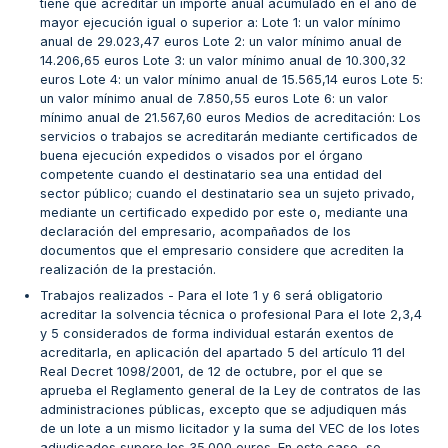
tiene que acreditar un importe anual acumulado en el año de
mayor ejecución igual o superior a: Lote 1: un valor mínimo
anual de 29.023,47 euros Lote 2: un valor mínimo anual de
14.206,65 euros Lote 3: un valor mínimo anual de 10.300,32
euros Lote 4: un valor mínimo anual de 15.565,14 euros Lote 5:
un valor mínimo anual de 7.850,55 euros Lote 6: un valor
mínimo anual de 21.567,60 euros Medios de acreditación: Los
servicios o trabajos se acreditarán mediante certificados de
buena ejecución expedidos o visados por el órgano
competente cuando el destinatario sea una entidad del
sector público; cuando el destinatario sea un sujeto privado,
mediante un certificado expedido por este o, mediante una
declaración del empresario, acompañados de los
documentos que el empresario considere que acrediten la
realización de la prestación.
Trabajos realizados - Para el lote 1 y 6 será obligatorio
acreditar la solvencia técnica o profesional Para el lote 2,3,4
y 5 considerados de forma individual estarán exentos de
acreditarla, en aplicación del apartado 5 del artículo 11 del
Real Decret 1098/2001, de 12 de octubre, por el que se
aprueba el Reglamento general de la Ley de contratos de las
administraciones públicas, excepto que se adjudiquen más
de un lote a un mismo licitador y la suma del VEC de los lotes
adjudicados supere los 35.000 euros. En este caso, se