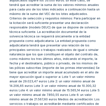
adjudicados supere los 35.000 euros. En este caso, se
tendrá que acreditar la suma de los valores mínimos anuales
para cada uno de los lotes indicados a continuación hasta un
máximo de la suma del VEC de los lotes adjudicados.
Criterios de selección y requisitos mínimos: Para participar en
la licitación será suficiente presentar una declaración
responsable (modelo DEUC) de que se dispone de solvencia
técnica suficiente. La acreditación documental de la
solvencia técnica se requerirá únicamente a la entidad
propuesta como adjudicataria. La entidad propuesta como
adjudicataria tendrá que presentar una relación de los
principales servicios o trabajos realizados de igual o simular
naturaleza que los que constituyen el objeto del contrato de,
como máximo los tres últimos años, indicando el importe, la
fecha y el destinatario, público o privado, de los mismos de
las pólizas subscritas (importe de las primas intervenidas) Se
tiene que acreditar un importe anual acumulado en el año de
mayor ejecución igual o superior a: Lote 1: un valor mínimo
anual de 29.023,47 euros Lote 2: un valor mínimo anual de
14.206,65 euros Lote 3: un valor mínimo anual de 10.300,32
euros Lote 4: un valor mínimo anual de 15.565,14 euros Lote 5:
un valor mínimo anual de 7.850,55 euros Lote 6: un valor
mínimo anual de 21.567,60 euros Medios de acreditación: Los
servicios o trabajos se acreditarán mediante certificados de