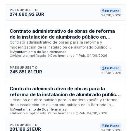
organismo adjudicador. La actuación se ejecutará conforme
al Proyecto Técnico aprobado y será realizada mediante
PRESUPUESTO
En Plazo
274.680,92 EUR
procedimiento abierto simplificado, con adjudicación basada
24/08/2026
en criterio único de precio.
Contrato administrativo de obras de reforma
de la instalación de alumbrado público en
Ronda Adolfo Suárez - Ayuntamiento de Dos
Contrato administrativo de obras para la reforma y
modernización de la instalación de alumbrado público
Hermanas
Ayuntamiento de Dos Hermanas
ubicada en Ronda Adolfo Suárez, licitado por el
Abierto simplificado
·
Dos hermanas
·
Pub.
04/08/2026
Ayuntamiento de Dos Hermanas mediante procedimiento
abierto simplificado. El contrato se adjudicará atendiendo al
único criterio de precio como mejor oferta económica. La
PRESUPUESTO
En Plazo
245.851,81 EUR
ejecución requiere coordinar diferentes prestaciones
24/08/2026
técnicas para la renovación integral del sistema de
iluminación pública en la zona especificada.
Contrato administrativo de obras para la
reforma de la instalación de alumbrado público
en la Barriada la Motilla - Ayuntamiento de Dos
Licitación de obra pública para la modernización y reforma
de la instalación de alumbrado público en la Barriada la
Hermanas
Ayuntamiento de Dos Hermanas
Motilla del municipio de Dos Hermanas. El contrato se tramita
Abierto simplificado
·
Dos hermanas
·
Pub.
04/08/2026
mediante procedimiento abierto simplificado, con criterio de
adjudicación basado únicamente en el precio más bajo. La
contratación se realiza al amparo de modificación
PRESUPUESTO
En Plazo
281.188,21 EUR
presupuestaria municipal para inversiones financieramente
24/08/2026