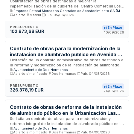
Contratación de obras destinadas a mejorar la
impermeabilización de la cubierta del Centro Comercial Los
Empresa Estatal Mercados Centrales de Abastecimiento SA (MERCASA)
Cipreses ubicado en Salamanca. MERCASA requiere
Abierto
·
Madrid
·
Pub.
05/08/2026
empresas especializadas en trabajos de impermeabilización
con experiencia demostrada en proyectos de similares
características. La ejecución incluye asignación de personal
PRESUPUESTO
En Plazo
102.873,68 EUR
técnico cualificado, medios auxiliares y garantía de
10/09/2026
ejecución mínima de un año desde la recepción correcta de
la obra.
Contrato de obras para la modernización de la
instalación de alumbrado público en Avenida de
las Universidades de Dos Hermanas
Licitación de un contrato administrativo de obras destinado a
la reforma y modernización de la instalación de alumbrado
Ayuntamiento de Dos Hermanas
público ubicada en la Avenida de las Universidades del
Abierto simplificado
·
Dos hermanas
·
Pub.
04/08/2026
municipio de Dos Hermanas en Sevilla. La administración
local requiere coordinar la ejecución de diferentes
prestaciones técnicas para mejorar la infraestructura
PRESUPUESTO
En Plazo
326.378,19 EUR
lumínica existente. El procedimiento de adjudicación será
24/08/2026
abierto simplificado, evaluando únicamente el criterio de
precio como oferta más ventajosa.
Contrato de obras de reforma de la instalación
de alumbrado público en la Urbanización Las
Palmeras de Condequinto en Dos Hermanas
Se licita un contrato de obras para la modernización y
reforma integral de la instalación de alumbrado público en la
Ayuntamiento de Dos Hermanas
Urbanización Las Palmeras de Condequinto ubicada en Dos
Abierto simplificado
·
Dos hermanas
·
Pub.
04/08/2026
Hermanas, Sevilla. El Ayuntamiento de Dos Hermanas es el