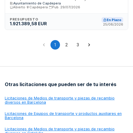
coordinación de seguridad - Ayuntamiento de
Ayuntamiento de Capdepera
las redes urbanas en las calles adyacentes, transformando
Capdepera
Abierto
·
Capdepera
·
Pub.
29/07/2026
el espacio en una zona de prioridad peatonal accesible y de
tránsito calmo. La contratación se estructura en tres lotes
separados: la ejecución de las obras, el servicio de
PRESUPUESTO
En Plazo
1.921.389,58 EUR
dirección de obra y ejecución, y el servicio de coordinación
25/08/2026
de seguridad y salud durante la ejecución. El proyecto está
financiado mediante fondos del Plan Anual de Impulso del
Turismo Sostenible.
1
2
3
Otras licitaciones que pueden ser de tu interés
Licitaciones de
Medios de transporte y piezas de recambio
diversos en Barcelona
Licitaciones de
Equipos de transporte y productos auxiliares en
Barcelona
Licitaciones de
Medios de transporte y piezas de recambio