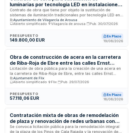
luminarias por tecnología LED en instalaciones
deportivas
Contrato de obra que tiene por objeto la sustitución de
sistemas de iluminación tradicionales por tecnología LED en
Ayuntamiento de Vilagarcía de Arousa
las instalaciones deportivas del Concello. La ejecución de los
Abierto simplificado
·
Vilagarcía de arousa
·
Pub.
30/07/2026
trabajos se realizará conforme al programa de trabajos y
plazos establecidos, con financiación según lo especificado
en la documentación técnica del contrato. El precio pactado
PRESUPUESTO
En Plazo
149.800,00 EUR
no será objeto de revisión conforme a la normativa de
19/08/2026
contratación pública aplicable.
Obra de construcción de acera en la carretera
de Riba-Roja de Ebre entre las calles Ernst
Scheff y Doctor Stroof - Ayuntamiento de Flix
Licitación de obra pública para la creación de una acera en
la carretera de Riba-Roja de Ebre, entre las calles Ernst
Ajuntament de Flix
Scheff y Doctor Stroof, en Flix. El proyecto tiene como
Abierto simplificado
·
Flix
·
Pub.
29/07/2026
objetivo mejorar la accesibilidad y seguridad vial en la zona.
Las obras incluyen trabajos de preparación del terreno,
pavimentación, fundación de aceras y sistemas de
PRESUPUESTO
En Plazo
57.118,06 EUR
iluminación y señalización. El contrato se rige por la Ley de
18/08/2026
Contratos del Sector Público y no requiere clasificación del
contratista.
Contratación mixta de obras de remodelación
de plaza y renovación de redes urbanas con
servicios complementarios de dirección y
Se convoca licitación pública para la remodelación integral
de la plaza de los Pinos de Cala Rajada y la renovación de