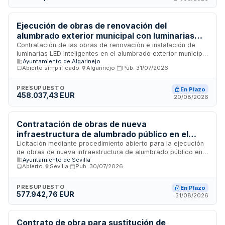
sostenibles con cargo al superávit del ejercicio anterior.
Ejecución de obras de renovación del
alumbrado exterior municipal con luminarias
LED inteligentes en Algarinejo
Contratación de las obras de renovación e instalación de
luminarias LED inteligentes en el alumbrado exterior municipal
Ayuntamiento de Algarinejo
de Algarinejo. El proyecto forma parte de la segunda
Abierto simplificado
·
Algarinejo
·
Pub.
31/07/2026
convocatoria del programa de ayudas para proyectos
singulares de renovación de instalaciones de alumbrado
exterior municipal, financiado mediante fondo nacional de
PRESUPUESTO
En Plazo
458.037,43 EUR
eficiencia energética. Las obras se ejecutarán conforme al
20/08/2026
proyecto técnico aprobado por el órgano de contratación
del Ayuntamiento de Algarinejo.
Contratación de obras de nueva
infraestructura de alumbrado público en el
Parque de Torreblanca
Licitación mediante procedimiento abierto para la ejecución
de obras de nueva infraestructura de alumbrado público en
Ayuntamiento de Sevilla
el Parque de Torreblanca. El contrato se rige por la Ley de
Abierto
·
Sevilla
·
Pub.
30/07/2026
Contratos del Sector Público y contempla la realización de
actuaciones previas como plan de seguridad y salud,
programa de trabajo y replanteo. Los licitadores deberán
PRESUPUESTO
En Plazo
577.942,76 EUR
acreditar capacidad y solvencia conforme a los requisitos
31/08/2026
establecidos, siendo requisito indispensable la clasificación
como contratista de obras si el valor estimado es igual o
superior a quinientos mil euros.
Contrato de obra para sustitución de