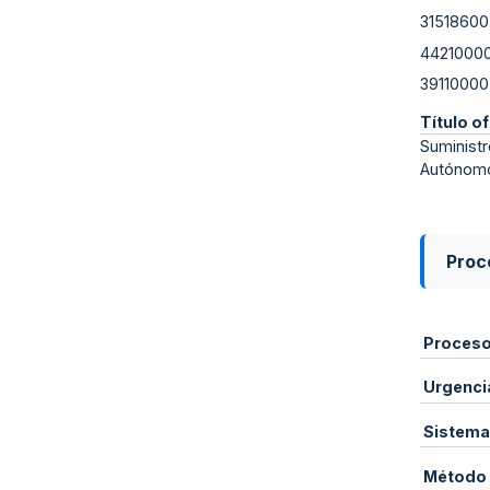
31518600
4421000
39110000
Título of
Suministr
Autónomo
Proce
Proces
Urgenci
Sistema
Método 