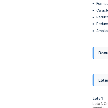
Formaci
Caract
Reducc
Reducc
Ampliac
Doc
Lote
Lote
1
Lote 1: G
Importe