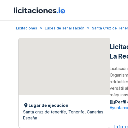
Licitaciones
Luces de señalización
Santa Cruz de Tener
Licit
La Re
Licitació
Organismo
retráctil
versátil 
máquinas
Perfil
Lugar de ejecución
Ayuntami
Santa cruz de tenerife, Tenerife, Canarias,
España
Infor