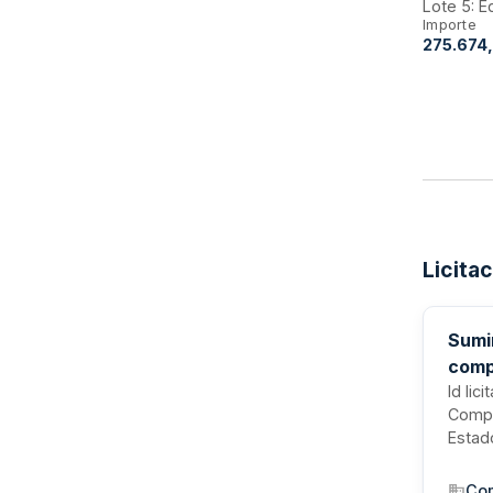
Lote 5: E
Importe
275.674
Licita
Sumi
comp
Id lic
Compa
Estad
Com