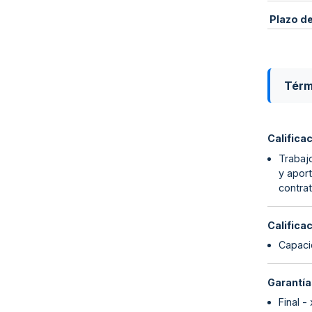
Plazo d
Térm
Califica
Trabajo
y aport
contrat
Califica
Capaci
Garantía
Final -