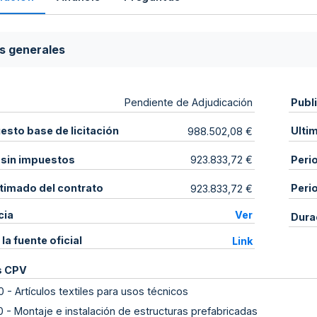
s generales
Publ
Pendiente de Adjudicación
sto base de licitación
Ulti
988.502,08 €
 sin impuestos
Peri
923.833,72 €
stimado del contrato
Peri
923.833,72 €
cia
Ver
Dura
 la fuente oficial
Link
s CPV
0
-
Artículos textiles para usos técnicos
0
-
Montaje e instalación de estructuras prefabricadas