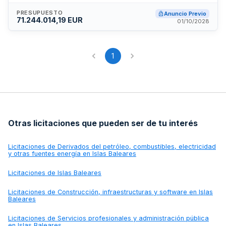
alimentos variados para garantizar la nutrición adecuada de
pacientes y usuarios atendidos en las diferentes
PRESUPUESTO
Anuncio Previo
71.244.014,19 EUR
instalaciones del organismo. La contratación busca asegurar
01/10/2028
el abastecimiento continuo y de calidad de productos
alimentarios para los servicios de catering y alimentación
institucional.
1
Otras licitaciones que pueden ser de tu interés
Licitaciones de
Derivados del petróleo, combustibles, electricidad
y otras fuentes energía en Islas Baleares
Licitaciones de
Islas Baleares
Licitaciones de
Construcción, infraestructuras y software en Islas
Baleares
Licitaciones de
Servicios profesionales y administración pública
en Islas Baleares