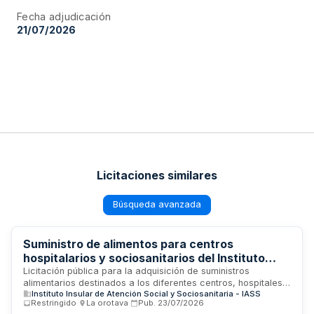
Fecha adjudicación
21/07/2026
Licitaciones similares
Búsqueda avanzada
Suministro de alimentos para centros
hospitalarios y sociosanitarios del Instituto
Insular de Atención Social de Tenerife
Licitación pública para la adquisición de suministros
alimentarios destinados a los diferentes centros, hospitales y
Instituto Insular de Atención Social y Sociosanitaria - IASS
unidades del Instituto Insular de Atención Social y
Restringido
·
La orotava
·
Pub.
23/07/2026
Sociosanitaria de Tenerife. El objeto incluye la provisión de