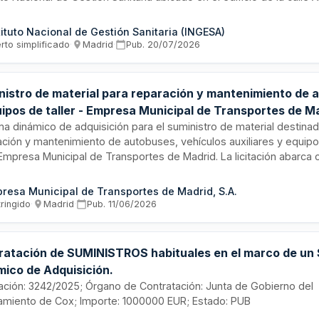
o 56 de Madrid. La licitación se estructura en seis lotes temático
en materiales de electricidad, cerrajería, carpintería, pintura, albañi
tituto Nacional de Gestión Sanitaria (INGESA)
nería. El plazo de vigencia del contrato es de tres meses desde la
rto simplificado
·
Madrid
·
Pub.
20/07/2026
ización, con entregas parciales según la planificación de los traba
nistro de material para reparación y mantenimiento de 
uipos de taller - Empresa Municipal de Transportes de M
ma dinámico de adquisición para el suministro de material destinad
ación y mantenimiento de autobuses, vehículos auxiliares y equipos
 Empresa Municipal de Transportes de Madrid. La licitación abarca 
orías de productos: piezas y componentes de automoción, hierros 
retería, productos químicos, y vestuario con equipos de protección
resa Municipal de Transportes de Madrid, S.A.
tablece mediante procedimiento restringido con tramitación ordina
ringido
·
Madrid
·
Pub.
11/06/2026
ntación electrónica, regido por el Real Decreto-ley 3/2020 y norm
tos del sector público.
ratación de SUMINISTROS habituales en el marco de un
mico de Adquisición.
citación: 3242/2025; Órgano de Contratación: Junta de Gobierno del
amiento de Cox; Importe: 1000000 EUR; Estado: PUB