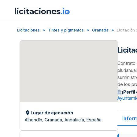
Licitaciones
Tintes y pigmentos
Granada
Licitación s
Licit
Contrato 
plurianua
suministr
de los p
Perfil
Ayuntami
Lugar de ejecución
Infor
Alhendín, Granada, Andalucía, España