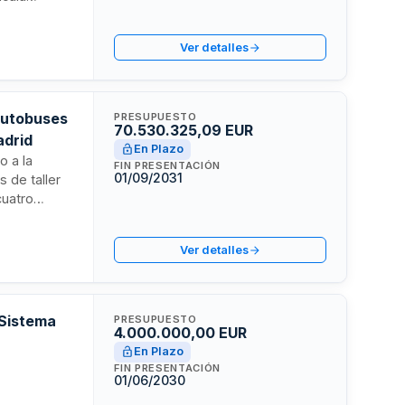
s que
lería y
Ver detalles
jos.
autobuses
PRESUPUESTO
70.530.325,09 EUR
adrid
En Plazo
o a la
FIN PRESENTACIÓN
01/09/2031
 de taller
cuatro
y artículos
 individual.
Ver detalles
ria y
ativa de
 Sistema
PRESUPUESTO
4.000.000,00 EUR
En Plazo
FIN PRESENTACIÓN
01/06/2030