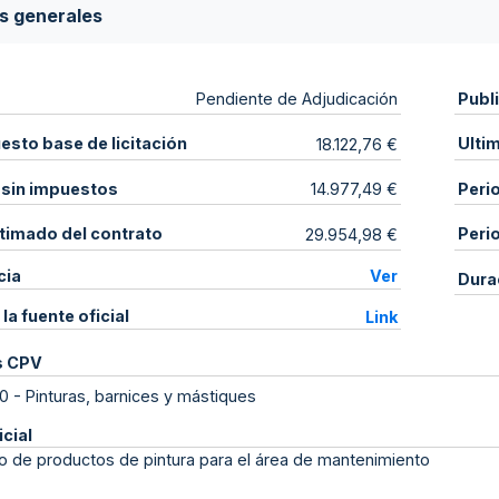
s generales
Publ
Pendiente de Adjudicación
sto base de licitación
Ulti
18.122,76 €
 sin impuestos
Peri
14.977,49 €
stimado del contrato
Peri
29.954,98 €
cia
Ver
Dura
 la fuente oficial
Link
s CPV
0
-
Pinturas, barnices y mástiques
icial
o de productos de pintura para el área de mantenimiento