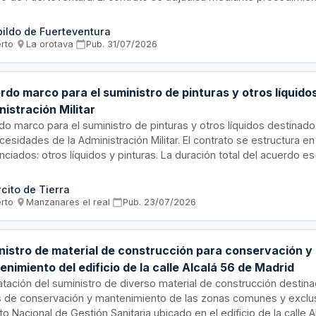
ificado en un único sobre, conforme a la Ley de Contratos del Sect
ecesidades se encuentran recogidas en la Resolución número 27
ildo de Fuerteventura
nsejera Delegada de Industria, Actividades Clasificadas, Desarrol
erto
·
La orotava
·
Pub.
31/07/2026
uridad, y el objeto constituye una unidad funcional coherente con
tico de pedidos a demanda.
do marco para el suministro de pinturas y otros líquidos
istración Militar
do marco para el suministro de pinturas y otros líquidos destinado
cesidades de la Administración Militar. El contrato se estructura e
nciados: otros líquidos y pinturas. La duración total del acuerdo e
 con posibilidad de prórroga de los contratos basados. La adjudic
ará conforme al criterio de precio, y el valor estimado del acuerdo
rcito de Tierra
.892,56 euros. Las empresas interesadas deberán presentar su
erto
·
Manzanares el real
·
Pub.
23/07/2026
entación a través de la Plataforma de Contratación del Sector Púb
nistro de material de construcción para conservación y
nimiento del edificio de la calle Alcalá 56 de Madrid
atación del suministro de diverso material de construcción destina
s de conservación y mantenimiento de las zonas comunes y exclus
uto Nacional de Gestión Sanitaria ubicado en el edificio de la calle A