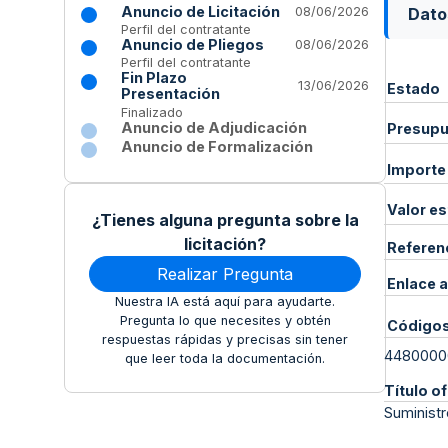
Anuncio de Licitación
Dato
08/06/2026
Perfil del contratante
Anuncio de Pliegos
08/06/2026
Perfil del contratante
Fin Plazo
13/06/2026
Estado
Presentación
Finalizado
Anuncio de Adjudicación
Presupue
Anuncio de Formalización
Importe
Valor e
¿Tienes alguna pregunta sobre la
licitación?
Referen
Realizar Pregunta
Enlace a
Nuestra IA está aquí para ayudarte.
Pregunta lo que necesites y obtén
Código
respuestas rápidas y precisas sin tener
4480000
que leer toda la documentación.
Título of
Suministr