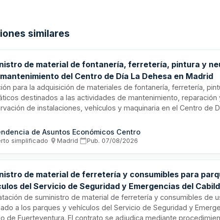
ciones similares
istro de material de fontanería, ferretería, pintura y n
 mantenimiento del Centro de Día La Dehesa en Madrid
ción para la adquisición de materiales de fontanería, ferretería, pint
ticos destinados a las actividades de mantenimiento, reparación 
rvación de instalaciones, vehículos y maquinaria en el Centro de D
a. El suministro se realizará bajo demanda según las necesidades
ntregas urgentes en menos de una hora para casos de necesidad
endencia de Asuntos Económicos Centro
gas normales en menos de cuarenta y ocho horas. Los materiales
rto simplificado
·
Madrid
·
Pub.
07/08/2026
ir con normas de seguridad vigentes y ser de calidad y marcas re
nistro de material de ferretería y consumibles para par
culos del Servicio de Seguridad y Emergencias del Cabil
teventura
atación de suministro de material de ferretería y consumibles de 
nado a los parques y vehículos del Servicio de Seguridad y Emerge
do de Fuerteventura. El contrato se adjudica mediante procedimien