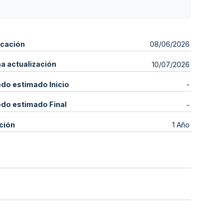
icación
08/06/2026
ma actualización
10/07/2026
odo estimado Inicio
-
odo estimado Final
-
ción
1 Año