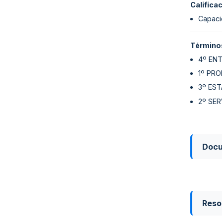
Califica
Capaci
Términos
4º ENT
1º PR
3º EST
2º SER
Doc
Reso