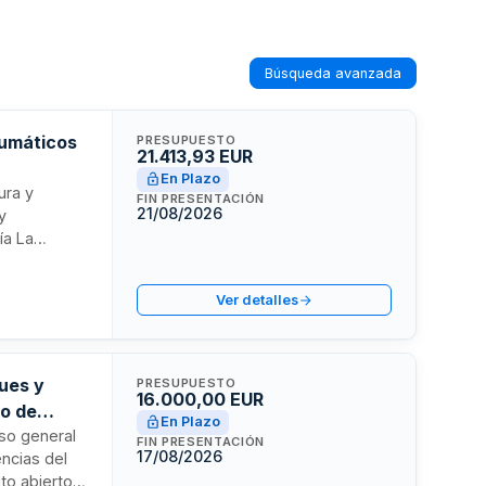
Búsqueda avanzada
eumáticos
PRESUPUESTO
21.413,93 EUR
En Plazo
ura y
FIN PRESENTACIÓN
21/08/2026
y
ía La
 del centro,
 imperiosa y
Ver detalles
 deberán
conocidas.
ques y
PRESUPUESTO
16.000,00 EUR
do de
En Plazo
uso general
FIN PRESENTACIÓN
17/08/2026
ncias del
to abierto