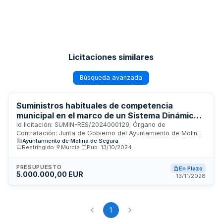
Licitaciones similares
Búsqueda avanzada
Suministros habituales de competencia
municipal en el marco de un Sistema Dinámico
de Adquisición
Id licitación: SUMIN-RES/2024000129; Órgano de
Contratación: Junta de Gobierno del Ayuntamiento de Molina
Ayuntamiento de Molina de Segura
de Segura; Importe: 4999999.84 EUR; Estado: PUB
Restringido
·
Murcia
·
Pub.
13/10/2024
PRESUPUESTO
En Plazo
5.000.000,00 EUR
13/11/2028
1