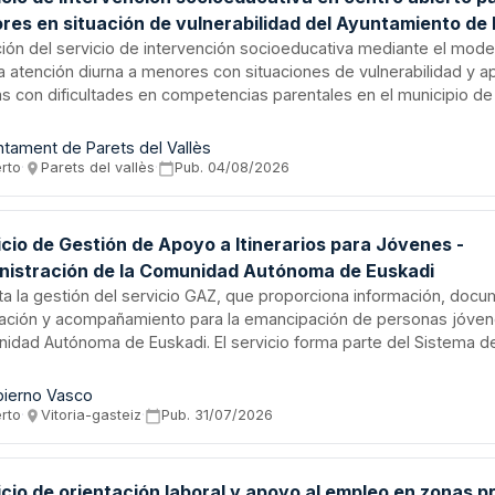
res en situación de vulnerabilidad del Ayuntamiento de 
s
ación del servicio de intervención socioeducativa mediante el mode
a atención diurna a menores con situaciones de vulnerabilidad y a
ias con dificultades en competencias parentales en el municipio de
. El servicio incluye rehabilitación de competencias parentales, e
ncia para menores, trabajo en socialización y desarrollo personal,
ntament de Parets del Vallès
tonomía y habilidades sociales.
erto
·
Parets del vallès
·
Pub.
04/08/2026
cio de Gestión de Apoyo a Itinerarios para Jóvenes -
nistración de la Comunidad Autónoma de Euskadi
cita la gestión del servicio GAZ, que proporciona información, doc
tación y acompañamiento para la emancipación de personas jóven
idad Autónoma de Euskadi. El servicio forma parte del Sistema d
ige a facilitar itinerarios personalizados hacia la independencia e
l de la población juvenil. La Administración autonómica vasca busca
ierno Vasco
restación de carácter especializado para alcanzar la cobertura en el
erto
·
Vitoria-gasteiz
·
Pub.
31/07/2026
cio de orientación laboral y apoyo al empleo en zonas pr