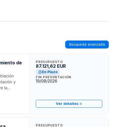
Búsqueda avanzada
amiento de
PRESUPUESTO
87.121,62 EUR
En Plazo
oblación
FIN PRESENTACIÓN
19/08/2026
ntación y
e la
n de
vicio se
Ver detalles
 pudiendo
nes
ara
PRESUPUESTO