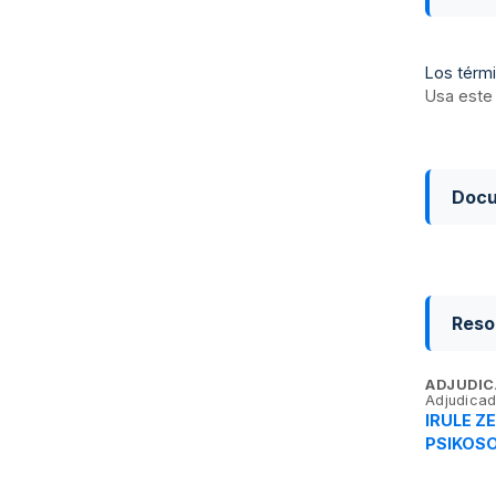
Los térmi
Usa este 
Doc
Reso
ADJUDIC
Adjudicad
IRULE Z
PSIKOS