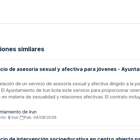
ciones similares
icio de asesoría sexual y afectiva para jóvenes - Ayunt
tación de un servicio de asesoría sexual y afectiva dirigido a la p
 El Ayuntamiento de Irun licita este servicio para proporcionar orie
en materia de sexualidad y relaciones afectivas. El contrato incluy
ación del servicio con personal técnico especializado, coordinació
idades, elaboración de informes mensuales y memoria anual. El ser
ntamiento de Irun
rollará íntegramente en euskera en la comunicación con usuarios,
erto
·
Irun
·
Pub.
04/08/2026
rse en castellano previa solicitud expresa de centros e institucio
ipantes.
icio de intervención socioeducativa en centro abierto p