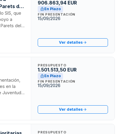
906.863,94 EUR
Parets del
En Plazo
lo SIS, que
FIN PRESENTACIÓN
15/09/2026
poyo a
 Parets del
spacios de
 adquisición
Ver detalles
PRESUPUESTO
1.501.513,50 EUR
En Plazo
umentación,
FIN PRESENTACIÓN
15/09/2026
es en la
e Juventud y
conómica y
 contratar
Ver detalles
 territorio.
ioritarias
PRESUPUESTO