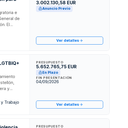
3.002.130,58 EUR
Anuncio Previo
ratoria e
 General de
n. El
edimientos
ocumentación
Ver detalles
ta de un
cilitar la
.
 LGTBIQ+
PRESUPUESTO
5.652.765,75 EUR
En Plazo
ñamiento
FIN PRESENTACIÓN
04/09/2026
stellón,
era y
Valenciana.
de calidad
 y Trabajo
Ver detalles
porcionando
 y apoyo
iolencia
PRESUPUESTO