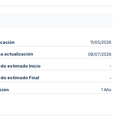
icación
11/05/2026
ma actualización
08/07/2026
odo estimado Inicio
-
odo estimado Final
-
ción
1 Año