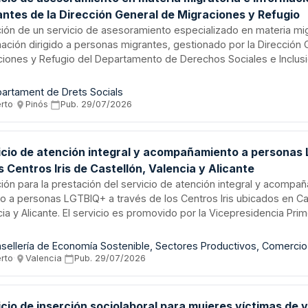
antes de la Dirección General de Migraciones y Refugio
ación de un servicio de asesoramiento especializado en materia mig
mación dirigido a personas migrantes, gestionado por la Dirección
ciones y Refugio del Departamento de Derechos Sociales e Inclusió
io incluye la prestación de consultoría y orientación legal en proc
torios, derechos y obligaciones de extranjeros, tramitación de d
artament de Drets Socials
strativa y canalización hacia recursos de integración social. Se tra
erto
·
Pinós
·
Pub.
29/07/2026
io de información y asesoramiento de carácter social orientado a fa
ión y el acceso a derechos de la población migrante en el territorio
icio de atención integral y acompañamiento a personas
s Centros Iris de Castellón, Valencia y Alicante
ación para la prestación del servicio de atención integral y acompa
ido a personas LGTBIQ+ a través de los Centros Iris ubicados en Ca
ia y Alicante. El servicio es promovido por la Vicepresidencia Prim
lleria de Vivienda, Empleo, Juventud e Igualdad de la Comunidad 
tratación busca garantizar una atención especializada, integral y 
sellería de Economía Sostenible, Sectores Productivos, Comercio
borde las necesidades específicas de la población LGTBIQ+, pro
erto
·
Valencia
·
Pub.
29/07/2026
añamiento profesional en materia de orientación, asesoramiento
 en los tres centros de la red de atención.
cio de inserción sociolaboral para mujeres víctimas de v