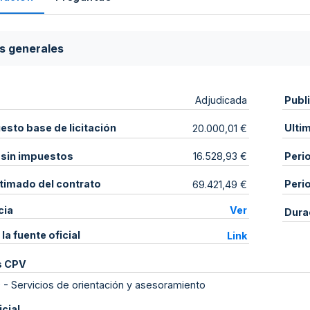
s generales
Publ
Adjudicada
sto base de licitación
Ulti
20.000,01 €
 sin impuestos
Peri
16.528,93 €
stimado del contrato
Peri
69.421,49 €
cia
Ver
Dura
 la fuente oficial
Link
s CPV
0
-
Servicios de orientación y asesoramiento
icial