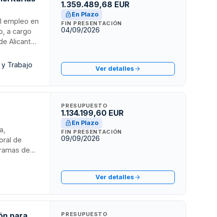
1.359.489,68 EUR
En Plazo
 el empleo en
FIN PRESENTACIÓN
04/09/2026
io, a cargo
de Alicante,
 mediación
con
 y Trabajo
Ver detalles
nuidad del
PRESUPUESTO
1.134.199,60 EUR
En Plazo
a,
FIN PRESENTACIÓN
09/09/2026
oral de
gramas de
 conflictos,
ámbito de la
Ver detalles
al.
ón para
PRESUPUESTO