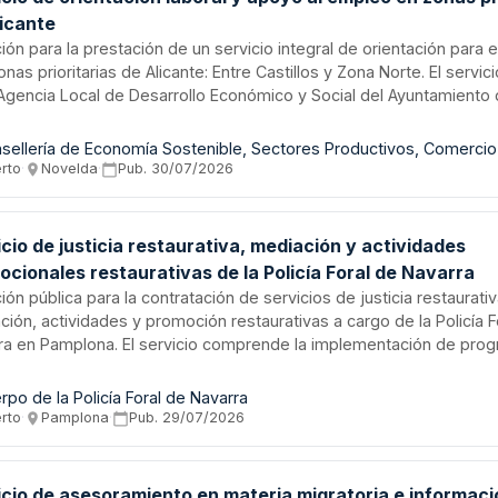
licante
ción para la prestación de un servicio integral de orientación para
nas prioritarias de Alicante: Entre Castillos y Zona Norte. El servic
 Agencia Local de Desarrollo Económico y Social del Ayuntamiento 
ye orientación a desempleados, asesoramiento a emprendedores,
al y prospección de empresas. La duración inicial es de dos años, 
sellería de Economía Sostenible, Sectores Productivos, Comercio
ilidad de prórroga por dos años adicionales, garantizando la conti
erto
·
Novelda
·
Pub.
30/07/2026
io y la optimización de recursos públicos.
cio de justicia restaurativa, mediación y actividades
cionales restaurativas de la Policía Foral de Navarra
ción pública para la contratación de servicios de justicia restaurativ
ión, actividades y promoción restaurativas a cargo de la Policía F
ra en Pamplona. El servicio comprende la implementación de pro
ión y justicia restaurativa orientados a la resolución alternativa de
idades formativas y de promoción de métodos restaurativos en el 
rpo de la Policía Foral de Navarra
dad pública y la administración de justicia. El contrato, dotado con
erto
·
Pamplona
·
Pub.
29/07/2026
puesto de aproximadamente 206.129 euros, se gestiona desde el
amento de Interior, Función Pública y Justicia de la Comunidad For
icio de asesoramiento en materia migratoria e informaci