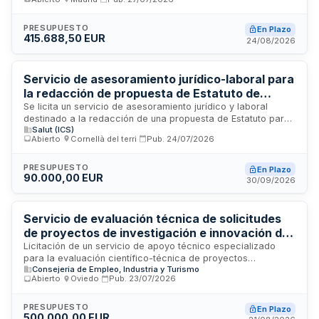
Social del Ayuntamiento de Getafe. El servicio comprende
labores de consultoría en políticas sociales, elaboración de
diagnósticos, diseño de indicadores, seguimiento de
PRESUPUESTO
En Plazo
415.688,50 EUR
acciones e informes de evaluación de impacto social. La
24/08/2026
contratación, promovida por la Junta de Gobierno del
Ayuntamiento, requiere profesionales con experiencia
demostrada en planificación social, análisis de datos
Servicio de asesoramiento jurídico-laboral para
socioeconómicos y gestión de observatorios municipales.
la redacción de propuesta de Estatuto de
profesionales transfronterizos
Se licita un servicio de asesoramiento jurídico y laboral
destinado a la redacción de una propuesta de Estatuto para
Salut (ICS)
profesionales transfronterizos. El contrato, de naturaleza
Abierto
·
Cornellà del terri
·
Pub.
24/07/2026
administrativa, es convocado por la AECT-HC (Agrupación
Europea de Cooperación Territorial) conforme a la normativa
de contractación pública armonizada europea y española. El
PRESUPUESTO
En Plazo
90.000,00 EUR
adjudicatario deberá prestar servicios de consultoría
30/09/2026
especializada en materia de derecho laboral y cooperación
transfronteriza para la elaboración de este marco normativo.
Servicio de evaluación técnica de solicitudes
de proyectos de investigación e innovación del
Plan de Ciencia y Tecnología del Principado de
Licitación de un servicio de apoyo técnico especializado
para la evaluación científico-técnica de proyectos
Asturias
Consejeria de Empleo, Industria y Turismo
presentados a convocatorias de ayudas a la investigación,
Abierto
·
Oviedo
·
Pub.
23/07/2026
desarrollo e innovación. La Agencia de Ciencia,
Competitividad Empresarial e Innovación del Principado de
Asturias requiere la elaboración de informes motivados que
PRESUPUESTO
En Plazo
500.000,00 EUR
sirvan de base para los procesos de concesión de ayudas