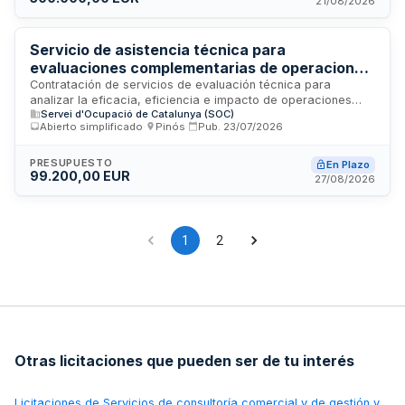
21/08/2026
públicas, garantizando los principios de objetividad,
independencia, confidencialidad y transparencia en el
cumplimiento de la normativa aplicable.
Servicio de asistencia técnica para
evaluaciones complementarias de operaciones
del Fondo Social Europeo 2021-2027 en
Contratación de servicios de evaluación técnica para
analizar la eficacia, eficiencia e impacto de operaciones
Cataluña
Servei d'Ocupació de Catalunya (SOC)
cofinanciadas con recursos del Fondo Social Europeo 2021-
Abierto simplificado
·
Pinós
·
Pub.
23/07/2026
2027 gestionados por la Generalitat de Catalunya. Las
evaluaciones comprenden tres programas principales:
servicios de orientación y apoyo a personas con
PRESUPUESTO
En Plazo
99.200,00 EUR
discapacidad, medidas activas de inserción laboral para
27/08/2026
perceptores de renta garantizada de ciudadanía, y ayudas a
empresas de inserción. El procedimiento es abierto
simplificado con presentación de ofertas mediante sobre
digital.
1
2
Otras licitaciones que pueden ser de tu interés
Licitaciones de
Servicios de consultoría comercial y de gestión y