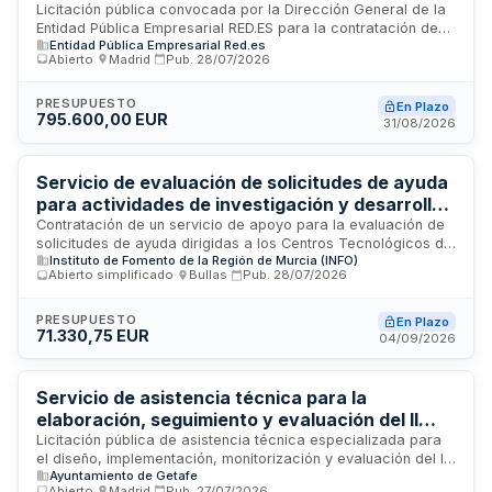
Licitación pública convocada por la Dirección General de la
Entidad Pública Empresarial RED.ES para la contratación de
Entidad Pública Empresarial Red.es
servicios de soporte técnico, mantenimiento evolutivo y
Abierto
·
Madrid
·
Pub.
28/07/2026
mejora continua de los sistemas de gestión informática de la
organización. El contrato incluye asistencia técnica
especializada, resolución de incidencias, actualizaciones de
PRESUPUESTO
En Plazo
795.600,00 EUR
software, optimización de infraestructuras y consultoría en
31/08/2026
materia de sistemas de información. Presupuesto de 397.800
euros para garantizar la operatividad, seguridad y eficiencia
de los sistemas que soportan la actividad de la entidad.
Servicio de evaluación de solicitudes de ayuda
para actividades de investigación y desarrollo
en Centros Tecnológicos de la Región de
Contratación de un servicio de apoyo para la evaluación de
solicitudes de ayuda dirigidas a los Centros Tecnológicos de
Murcia
Instituto de Fomento de la Región de Murcia (INFO)
la Región de Murcia, destinadas a actividades de
Abierto simplificado
·
Bullas
·
Pub.
28/07/2026
investigación y desarrollo de carácter no económico durante
los ejercicios 2027 y 2028. El Instituto de Fomento de la
Región de Murcia licita este servicio mediante procedimiento
PRESUPUESTO
En Plazo
71.330,75 EUR
abierto simplificado, requiriendo la asignación de
04/09/2026
evaluadores expertos en disciplinas tecnológicas
específicas para cada proyecto, con capacidad de
evaluación en sectores como tecnologías de la información,
Servicio de asistencia técnica para la
construcción, energía, industria química y otras
elaboración, seguimiento y evaluación del II
especialidades tecnológicas.
Plan de Inclusión Social y el Observatorio Social
Licitación pública de asistencia técnica especializada para
el diseño, implementación, monitorización y evaluación del II
del Ayuntamiento de Getafe
Ayuntamiento de Getafe
Plan de Inclusión Social y el funcionamiento del Observatorio
Abierto
·
Madrid
·
Pub.
27/07/2026