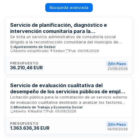
Búsqueda avanzada
Servicio de planificación, diagnóstico e
intervención comunitaria para la
reconstrucción social del municipio de Sedaví
Se licita un servicio administrativo de consultoría social
dirigido a la reconstrucción comunitaria del municipio de
tras la DANA
Ayuntamiento de Sedaví
Sedaví tras la DANA. El servicio comprende la realización de
Abierto simplificado
·
Sedaví
·
Pub.
06/08/2026
diagnósticos de situación social, identificación de
necesidades y vulnerabilidades, e intervenciones
comunitarias orientadas a la recuperación y atención social.
PRESUPUESTO
En Plazo
36.210,46 EUR
El contrato, dividido en cuatro lotes temáticos, abarca
21/08/2026
diagnóstico de personas mayores, participación infantil y
adolescente, planificación de juventud y evaluación de
planes de infancia. La contratación corre a cargo del
Servicio de evaluación cualitativa del
Ayuntamiento de Sedaví a través de la Junta de Gobierno
desempeño de los servicios públicos de empleo
Local.
- Servicio Público de Empleo Estatal
Licitación pública para la contratación de un servicio externo
de evaluación cualitativa destinado a analizar los factores
Ministerio de Trabajo y Economía Social
que inciden en el desempeño de los Servicios Públicos de
Abierto
·
Madrid
·
Pub.
05/08/2026
Empleo, tanto estatal como autonómicos. El contrato
responde a la obligación legal establecida en la Ley de
Empleo de realizar evaluaciones continuadas y planificadas
PRESUPUESTO
En Plazo
1.363.636,36 EUR
de las políticas de empleo, siguiendo el modelo promovido
14/09/2026
por la Comisión Europea entre la Red de Servicios Públicos