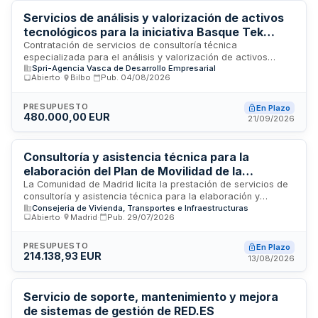
de Empleo de la Unión Europea. La ejecución será de tres
años prorrogables hasta dos años más.
Servicios de análisis y valorización de activos
tecnológicos para la iniciativa Basque Tek
Ventures - SPRI
Contratación de servicios de consultoría técnica
especializada para el análisis y valorización de activos
Spri-Agencia Vasca de Desarrollo Empresarial
tecnológicos en el ámbito de industria inteligente, dirigido por
Abierto
·
Bilbo
·
Pub.
04/08/2026
SPRI. El servicio comprende la evaluación de proyectos en
tecnologías de producción, inteligencia artificial, sistemas
ciberfísicos, ciberseguridad y materiales avanzados, con el
PRESUPUESTO
En Plazo
480.000,00 EUR
objetivo de identificar las mejores oportunidades para
21/09/2026
acceder al programa Basque Tek Ventures, proporcionando
acompañamiento integral en diferentes etapas de
maduración empresarial.
Consultoría y asistencia técnica para la
elaboración del Plan de Movilidad de la
Comunidad de Madrid
La Comunidad de Madrid licita la prestación de servicios de
consultoría y asistencia técnica para la elaboración y
Consejeria de Vivienda, Transportes e Infraestructuras
redacción integral del Plan de Movilidad de la región. El
Abierto
·
Madrid
·
Pub.
29/07/2026
contratista deberá desarrollar un plan estratégico que
incluya diagnóstico de la situación actual, definición de
objetivos, medidas de actuación, propuestas concretas,
PRESUPUESTO
En Plazo
214.138,93 EUR
análisis económico, social y ambiental, así como programas
13/08/2026
de inversión asociados. El trabajo contempla también la
elaboración de un documento de resumen ejecutivo para
presentación en diferentes foros.
Servicio de soporte, mantenimiento y mejora
de sistemas de gestión de RED.ES