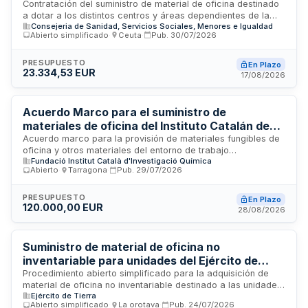
Ceuta
Contratación del suministro de material de oficina destinado
a dotar a los distintos centros y áreas dependientes de la
Consejeria de Sanidad, Servicios Sociales, Menores e Igualdad
Consejería de Sanidad y Servicios Sociales de la Ciudad
Abierto simplificado
·
Ceuta
·
Pub.
30/07/2026
Autónoma de Ceuta. El suministro se fraccionará en doce
lotes independientes correspondientes a diferentes unidades
administrativas y servicios especializados. La ejecución se
PRESUPUESTO
En Plazo
23.334,53 EUR
realizará conforme a las prescripciones técnicas anexas,
17/08/2026
con entregas en los centros especificados según las
necesidades del servicio.
Acuerdo Marco para el suministro de
materiales de oficina del Instituto Catalán de
Investigación Química
Acuerdo marco para la provisión de materiales fungibles de
oficina y otros materiales del entorno de trabajo
Fundació Institut Català d'Investigació Química
administrativo destinados a cubrir las necesidades del
Abierto
·
Tarragona
·
Pub.
29/07/2026
Instituto Catalán de Investigación Química. El contrato se
estructura en dos lotes independientes: materiales fungibles
de oficina y otro material del entorno administrativo. La
PRESUPUESTO
En Plazo
120.000,00 EUR
duración total del acuerdo, incluidas posibles prórrogas, se
28/08/2026
especifica en la documentación técnica adjunta. Los
suministros serán cargados a la partida presupuestaria de
material de oficina no inventariable y podrán financiarse
Suministro de material de oficina no
mediante proyectos competitivos de organismos nacionales
inventariable para unidades del Ejército de
e internacionales como la Comisión Europea, la Agencia
Tierra en Canarias
Procedimiento abierto simplificado para la adquisición de
Estatal de Investigación y fondos europeos.
material de oficina no inventariable destinado a las unidades,
Ejército de Tierra
centros y organismos del Ejército de Tierra en Canarias. El
Abierto simplificado
·
La orotava
·
Pub.
24/07/2026