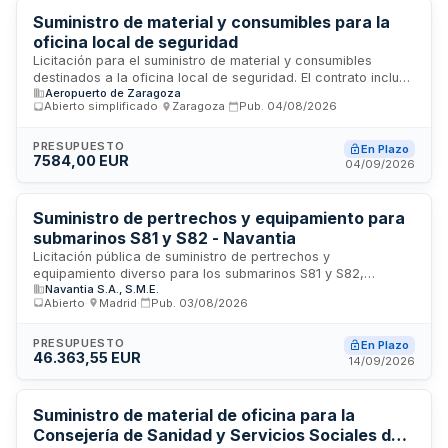
Suministro de material y consumibles para la
oficina local de seguridad
Licitación para el suministro de material y consumibles
destinados a la oficina local de seguridad. El contrato incluye
Aeropuerto de Zaragoza
la obligación del adjudicatario de realizar recogida selectiva
Abierto simplificado
·
Zaragoza
·
Pub.
04/08/2026
de residuos y gestión adecuada de embalajes durante la
ejecución. Se aplican penalidades por incumplimiento de
condiciones especiales de ejecución, cumplimiento
PRESUPUESTO
En Plazo
7584,00 EUR
defectuoso y demoras en plazos, conforme a la normativa
04/09/2026
vigente.
Suministro de pertrechos y equipamiento para
submarinos S81 y S82 - Navantia
Licitación pública de suministro de pertrechos y
equipamiento diverso para los submarinos S81 y S82,
Navantia S.A., S.M.E.
incluyendo mobiliario, menaje de cocina, ropa de cama,
Abierto
·
Madrid
·
Pub.
03/08/2026
toallas y aparatos electrodomésticos. La contratación se
divide en ciento cuarenta y uno lotes adjudicables de forma
individual a través de procedimiento abierto. El contrato tiene
PRESUPUESTO
En Plazo
46.363,55 EUR
una duración de doce meses sin opción de prórroga, siendo
14/09/2026
adjudicado conforme a criterios de mejor relación calidad-
precio.
Suministro de material de oficina para la
Consejería de Sanidad y Servicios Sociales de