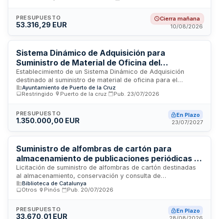
suministro incluye bienes consumibles de oficina conforme a
las especificaciones técnicas establecidas en el pliego de
prescripciones técnicas particulares. El adjudicatario
PRESUPUESTO
Cierra mañana
53.316,29 EUR
asumirá los gastos de entrega y transporte de los bienes,
10/08/2026
garantizando la atención de pedidos en horario comercial
con un plazo máximo de setenta y dos horas desde la
solicitud.
Sistema Dinámico de Adquisición para
Suministro de Material de Oficina del
Ayuntamiento de Puerto de la Cruz
Establecimiento de un Sistema Dinámico de Adquisición
destinado al suministro de material de oficina para el
Ayuntamiento de Puerto de la Cruz
Ayuntamiento de Puerto de la Cruz. Este procedimiento de
Restringido
·
Puerto de la cruz
·
Pub.
23/07/2026
contratación pública permite la provisión ágil y eficiente de
artículos de papelería, consumibles y complementos
necesarios para el funcionamiento administrativo de los
PRESUPUESTO
En Plazo
1.350.000,00 EUR
servicios municipales. El organismo contratante es la
23/07/2027
Concejala del Área de Desarrollo Económico, Igualdad,
Patrimonio y Gestión de Personal, gestionado desde Puerto
de la Cruz, Tenerife. La estructura dinámica permite
Suministro de alfombras de cartón para
incorporar proveedores y realizar adquisiciones de forma
almacenamiento de publicaciones periódicas -
continua según las necesidades operativas del consistorio.
Biblioteca de Catalunya
Licitación de suministro de alfombras de cartón destinadas
al almacenamiento, conservación y consulta de
Biblioteca de Catalunya
publicaciones periódicas recibidas en la Biblioteca de
Otros
·
Pinós
·
Pub.
20/07/2026
Catalunya. Las alfombras también se utilizarán puntualmente
para el resguardo de otros documentos específicos de
diferentes unidades de la institución. El contrato abarca el
PRESUPUESTO
En Plazo
33.670,01 EUR
suministro de estos materiales fungibles de conservación
28/08/2026