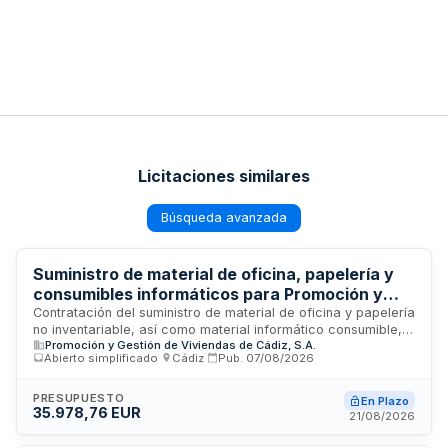
Licitaciones similares
Búsqueda avanzada
Suministro de material de oficina, papelería y
consumibles informáticos para Promoción y
Gestión de Viviendas de Cádiz, S.A.
Contratación del suministro de material de oficina y papelería
no inventariable, así como material informático consumible,
Promoción y Gestión de Viviendas de Cádiz, S.A.
destinado al funcionamiento diario de las dependencias
Abierto simplificado
·
Cádiz
·
Pub.
07/08/2026
administrativas de PROCASA (Promoción y Gestión de
Viviendas de Cádiz, S.A.), sociedad municipal con sede en
Cádiz. El procedimiento utilizado es abierto simplificado
PRESUPUESTO
En Plazo
35.978,76 EUR
abreviado. El contrato se somete a normativa nacional y
21/08/2026
europea de protección de datos.