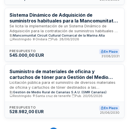
documental necesarios para el correcto mantenimiento y
organización de las colecciones hemerográficas y
documentales de la biblioteca ubicada en Barcelona.
Sistema Dinámico de Adquisición de
suministros habituales para la Mancomunitat
Comarcal Marina Alta
Se licita la implementación de un Sistema Dinámico de
Adquisición para la contratación de suministros habituales de
Mancomunitat Circuit Cultural Comarcal de la Marina Alta
la Mancomunitat Comarcal Marina Alta, entidad
Restringido
·
Ondara
·
Pub.
28/06/2026
supramunicipal con sede en Ondara. El sistema abarca diez
categorías de productos —libros, cartelería, merchandising,
material de oficina, equipos informáticos, equipos de sonido,
PRESUPUESTO
En Plazo
545.000,00 EUR
material deportivo, mobiliario, electrodomésticos y alquiler
31/08/2031
de equipos para eventos— destinados a atender las
necesidades cotidianas de los distintos departamentos y
áreas de la Mancomunidad. El procedimiento, íntegramente
Suministro de materiales de oficina y
electrónico y abierto durante toda su vigencia, permite
cartuchos de tóner para Gestión del Medio
adherirse en cualquier momento a cualquier empresa
Rural de Canarias
Licitación pública para el suministro de diversos materiales
interesada que acredite los requisitos de solvencia
de oficina y cartuchos de tóner destinados a las
establecidos, facilitando así la concurrencia, la
Gestión de Medio Rural de Canarias S.A.U. (GMR Canarias)
operaciones administrativas de Gestión del Medio Rural de
transparencia y la racionalización del gasto público.
Restringido
·
Santa cruz de tenerife
·
Pub.
20/05/2026
Canarias S.A.U., organismo dependiente de la Consejería
competente en materia de gestión ambiental y desarrollo
rural en la provincia de Tenerife. El contrato comprende la
PRESUPUESTO
En Plazo
528.982,00 EUR
provisión de artículos fungibles de papelería y consumibles
25/06/2030
informáticos necesarios para el funcionamiento cotidiano de
las oficinas administrativas de la entidad. Se trata de un
suministro continuado de materiales estándar de oficina con