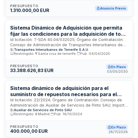
PRESUPUESTO
Anuncio Previo
1.310.000,00 EUR
Sistema Dinámico de Adquisición que permita
fijar las condiciones para la adquisición de todo
tipo de repuestos y accesorios
Id licitación: T-SDA 40.04/032025; Órgano de Contratación:
Consejo de Administración de Transportes Interurbanos de
Transportes Interurbanos de Tenerife S.A.U.
Tenerife S.A.U.; Importe: 33388626.83 EUR; Estado: PUB
Restringido
·
Santa cruz de tenerife
·
Pub.
04/04/2025
PRESUPUESTO
En Plazo
33.388.626,83 EUR
03/05/2030
Sistema dinámico de adquisición para el
suministro de repuestos necesarios para el
taller mecánico de Aserpinto, S.A.U.
Id licitación: 22/2024; Órgano de Contratación: Consejo de
Administración de Auxiliar de Servicios de Pinto SAU; Importe:
Auxiliar de Servicios de Pinto SAU
100000 EUR; Estado: PUB
Restringido
·
Madrid
·
Pub.
16/10/2024
PRESUPUESTO
En Plazo
400.000,00 EUR
28/11/2028