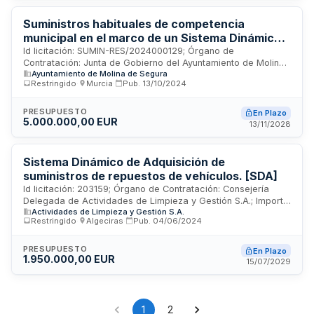
Suministros habituales de competencia
municipal en el marco de un Sistema Dinámico
de Adquisición
Id licitación: SUMIN-RES/2024000129; Órgano de
Contratación: Junta de Gobierno del Ayuntamiento de Molina
Ayuntamiento de Molina de Segura
de Segura; Importe: 4999999.84 EUR; Estado: PUB
Restringido
·
Murcia
·
Pub.
13/10/2024
PRESUPUESTO
En Plazo
5.000.000,00 EUR
13/11/2028
Sistema Dinámico de Adquisición de
suministros de repuestos de vehículos. [SDA]
Id licitación: 203159; Órgano de Contratación: Consejería
Delegada de Actividades de Limpieza y Gestión S.A.; Importe:
Actividades de Limpieza y Gestión S.A.
390000 EUR; Estado: PUB
Restringido
·
Algeciras
·
Pub.
04/06/2024
PRESUPUESTO
En Plazo
1.950.000,00 EUR
15/07/2029
1
2