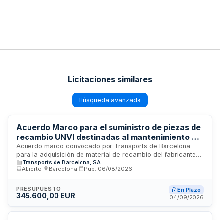
Licitaciones similares
Búsqueda avanzada
Acuerdo Marco para el suministro de piezas de
recambio UNVI destinadas al mantenimiento de
la flota de autobuses de Transports de
Acuerdo marco convocado por Transports de Barcelona
para la adquisición de material de recambio del fabricante
Barcelona
Transports de Barcelona, SA
UNVI, destinado al mantenimiento de la flota de vehículos en
Abierto
·
Barcelona
·
Pub.
06/08/2026
centros, departamentos y talleres. Se estructura mediante
contratos basados adjudicados conforme a las cantidades
comprometidas, con procedimientos especiales para
PRESUPUESTO
En Plazo
345.600,00 EUR
suministros urgentes derivados de inmovilizaciones de
04/09/2026
vehículos. El control de calidad corre a cargo del servicio
correspondiente del Magatzem Central de TMB.