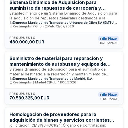
Sistema Dinámico de Adquisición para
suministro de repuestos de carrocería y
elementos auxiliares de autobuses urbanos de
Establecimiento de un Sistema Dinámico de Adquisición para
la adquisición de repuestos generales destinados a la
EMTUSA Gijón
Empresa Municipal de Transportes Urbanos de Gijón SA (EMTUSA)
carrocería y elementos auxiliares de la flota de autobuses
Restringido
·
Gijón
·
Pub.
12/07/2026
urbanos operada por la Empresa Municipal de Transportes
Urbanos de Gijón. Este acuerdo marco permite la provisión
continua de piezas de recambio esenciales para el
PRESUPUESTO
En Plazo
480.000,00 EUR
mantenimiento y funcionamiento de los vehículos de
16/08/2030
transporte público de la ciudad, facilitando una gestión
eficiente de la flota mediante un procedimiento de compra
dinámico que optimiza tiempos y costes de adquisición.
Suministro de material para reparación y
mantenimiento de autobuses y equipos de
taller - Empresa Municipal de Transportes de
Sistema dinámico de adquisición para el suministro de
material destinado a la reparación y mantenimiento de
Madrid
Empresa Municipal de Transportes de Madrid, S.A.
autobuses, vehículos auxiliares y equipos de taller de la
Restringido
·
Madrid
·
Pub.
11/06/2026
Empresa Municipal de Transportes de Madrid. La licitación
abarca cuatro categorías de productos: piezas y
componentes de automoción, hierros y artículos de
PRESUPUESTO
En Plazo
70.530.325,09 EUR
ferretería, productos químicos, y vestuario con equipos de
01/09/2031
protección individual. Se establece mediante procedimiento
restringido con tramitación ordinaria y presentación
electrónica, regido por el Real Decreto-ley 3/2020 y
Homologación de proveedores para la
normativa de contratos del sector público.
adquisición de bienes y servicios corrientes
disponibles en el mercado para Cetursa Sierra
Id licitación: CE18196HO01/24; Órgano de contratación: