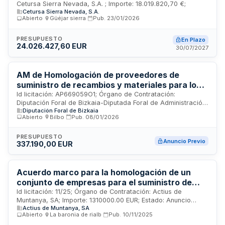
Cetursa Sierra Nevada, S.A. ; Importe: 18.019.820,70 €;
Nevada SA
Cetursa Sierra Nevada, S.A.
Abierto
·
Güéjar sierra
·
Pub.
23/01/2026
PRESUPUESTO
En Plazo
24.026.427,60 EUR
30/07/2027
AM de Homologación de proveedores de
suministro de recambios y materiales para los
vehículos
Id licitación: AP669059O1; Órgano de Contratación:
Diputación Foral de Bizkaia-Diputada Foral de Administración
Diputación Foral de Bizkaia
Pública y Relaciones Institucionales ; Valor Estimado:
Abierto
·
Bilbo
·
Pub.
08/01/2026
337190EUR; Estado: PRE
PRESUPUESTO
Anuncio Previo
337.190,00 EUR
Acuerdo marco para la homologación de un
conjunto de empresas para el suministro de
materiales para la explotación y el
Id licitación: 11/25; Órgano de Contratación: Actius de
Muntanya, SA; Importe: 1310000.00 EUR; Estado: Anuncio
mantenimiento de la estación de montaña de
Actius de Muntanya, SA
Previo
Bohí Taüll, incluido su transporte hasta la
Abierto
·
La baronia de rialb
·
Pub.
10/11/2025
estación (Ref: 11/25)