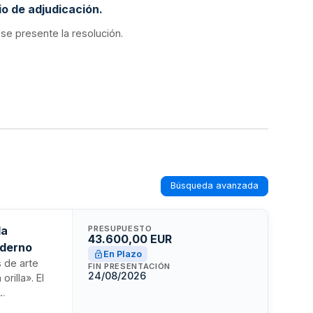
o de adjudicación.
 se presente la resolución.
Búsqueda avanzada
la
PRESUPUESTO
43.600,00 EUR
oderno
En Plazo
s de arte
FIN PRESENTACIÓN
24/08/2026
rilla». El
s para el