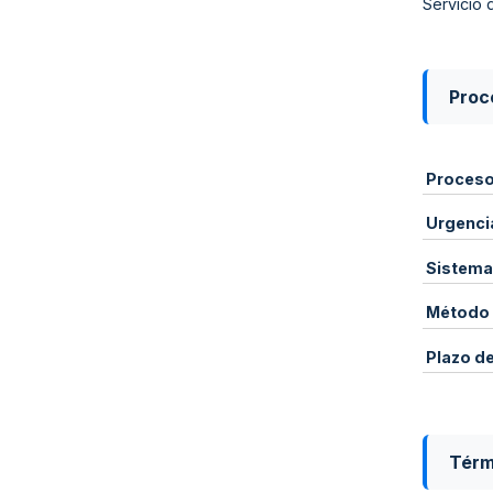
Servicio 
Proce
Proces
Urgenci
Sistema
Método 
Plazo d
Térm