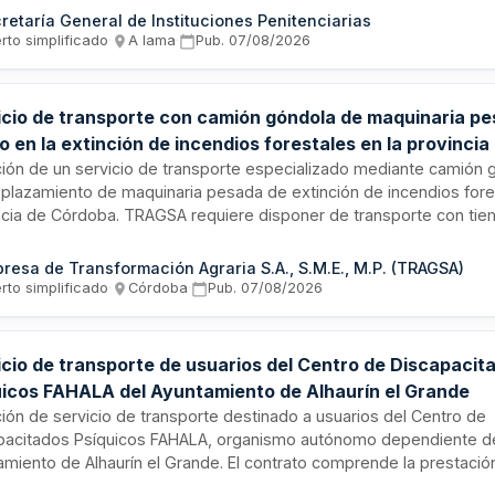
adar al personal del servicio de demandaduría y demás personal pe
retaría General de Instituciones Penitenciarias
quiera realizar gestiones del establecimiento. El contrato se ejec
rto simplificado
·
A lama
·
Pub.
07/08/2026
dimiento abierto simplificado durante veinticuatro meses.
icio de transporte con camión góndola de maquinaria p
 en la extinción de incendios forestales en la provincia
oba
ación de un servicio de transporte especializado mediante camión 
splazamiento de maquinaria pesada de extinción de incendios fore
ncia de Córdoba. TRAGSA requiere disponer de transporte con ti
esta adecuado para movilizar máquinas de extinción propiedad d
uellos incendios que por sus características demanden apoyo de 
resa de Transformación Agraria S.A., S.M.E., M.P. (TRAGSA)
miento. El servicio incluye conductores cualificados con habilitac
rto simplificado
·
Córdoba
·
Pub.
07/08/2026
sionales necesarias y personal con formación demostrada para la
hículo.
icio de transporte de usuarios del Centro de Discapacit
uicos FAHALA del Ayuntamiento de Alhaurín el Grande
ación de servicio de transporte destinado a usuarios del Centro de
pacitados Psíquicos FAHALA, organismo autónomo dependiente d
amiento de Alhaurín el Grande. El contrato comprende la prestació
cios de movilidad para el desplazamiento de personas con discap