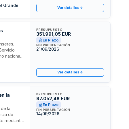
 realiza
el Grande
Ver detalles
n
os
PRESUPUESTO
351.991,05 EUR
En Plazo
enseres,
FIN PRESENTACIÓN
21/09/2026
Servicio
rio nacional
icios de
te la
Ver detalles
en la
PRESUPUESTO
97.052,48 EUR
En Plazo
 de la
FIN PRESENTACIÓN
14/09/2026
ncia de
rte mediante
ransporte