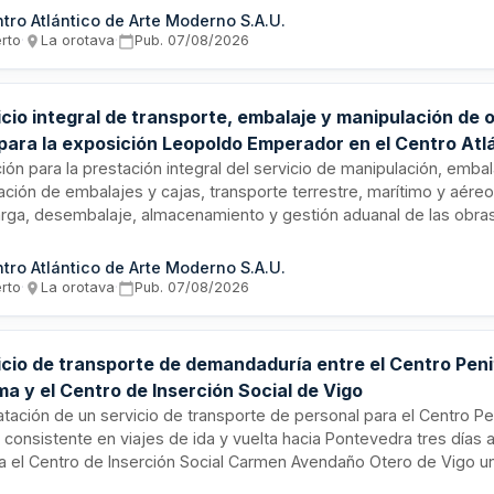
ado desde los domicilios de los prestadores hasta la sede del Cent
tro Atlántico de Arte Moderno S.A.U.
te Moderno en Las Palmas de Gran Canaria, así como la posterior 
erto
·
La orotava
·
Pub.
07/08/2026
 tras la finalización de la muestra.
cio integral de transporte, embalaje y manipulación de 
 para la exposición Leopoldo Emperador en el Centro Atl
 Moderno
ción para la prestación integral del servicio de manipulación, embal
ación de embalajes y cajas, transporte terrestre, marítimo y aéreo
rga, desembalaje, almacenamiento y gestión aduanal de las obras
rantes de la exposición temporal «Leopoldo Emperador. Hacia el p
rvicio comprende la recogida en origen desde domicilios ubicados
tro Atlántico de Arte Moderno S.A.U.
ia, Madrid, Valencia y Valladolid hasta la sede del CAAM en Las P
erto
·
La orotava
·
Pub.
07/08/2026
ia, conforme a estándares museísticos, y su posterior devolución 
usura de la muestra.
icio de transporte de demandaduría entre el Centro Peni
a y el Centro de Inserción Social de Vigo
atación de un servicio de transporte de personal para el Centro Pe
 consistente en viajes de ida y vuelta hacia Pontevedra tres días 
ia el Centro de Inserción Social Carmen Avendaño Otero de Vigo un 
, en horario de 10:00 a 14:00 horas. El vehículo estará disponible