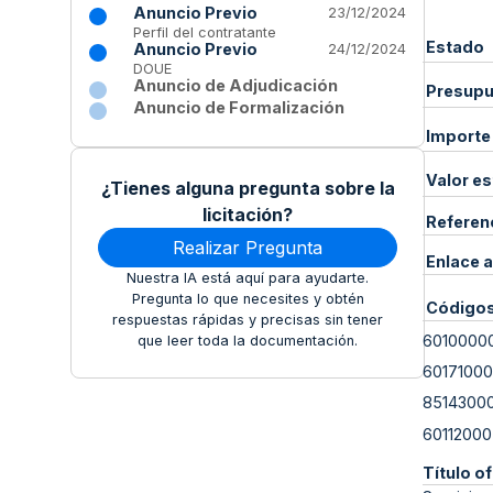
Anuncio Previo
23/12/2024
Perfil del contratante
Estado
Anuncio Previo
24/12/2024
DOUE
Anuncio de Adjudicación
Presupue
Anuncio de Formalización
Importe
Valor e
¿Tienes alguna pregunta sobre la
licitación?
Referen
Realizar Pregunta
Enlace a
Nuestra IA está aquí para ayudarte.
Pregunta lo que necesites y obtén
Código
respuestas rápidas y precisas sin tener
6010000
que leer toda la documentación.
60171000
8514300
60112000
Título of