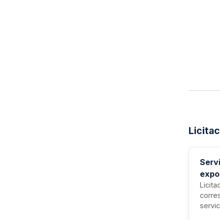
Licita
Servi
expo
Licita
corres
servi
almac