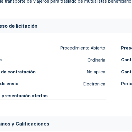
de transporte de viajeros para traslado de mutualistas beneficiario
so de licitación
o
Pres
Procedimiento Abierto
a
Cant
Ordinaria
 de contratación
Cant
No aplica
de envío
Perí
Electrónica
e presentación ofertas
-
inos y Calificaciones