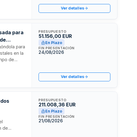
nitenciario
Ver detalles
utará por
esada para
PRESUPUESTO
51.156,00 EUR
 de
En Plazo
góndola para
FIN PRESENTACIÓN
24/08/2026
stales en la
empo de
e la empresa
este tipo de
Ver detalles
iones
 operación
ados
PRESUPUESTO
211.008,36 EUR
En Plazo
FIN PRESENTACIÓN
21/08/2026
el
n de
acidad