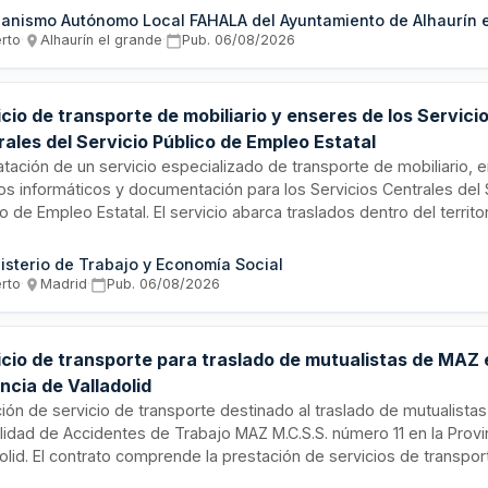
ca durante el período de ejecución establecido. La contratación se
anismo Autónomo Local FAHALA del Ayuntamiento de Alhaurín 
nte procedimiento abierto no sujeto a regulación armonizada, co
erto
·
Alhaurín el grande
·
Pub.
06/08/2026
puesto base de licitación y valor estimado indicados en Anexo I.
cio de transporte de mobiliario y enseres de los Servici
ales del Servicio Público de Empleo Estatal
atación de un servicio especializado de transporte de mobiliario, 
os informáticos y documentación para los Servicios Centrales del 
o de Empleo Estatal. El servicio abarca traslados dentro del territo
rigen y destino en edificios y almacenes del SEPE, incluyendo serv
 completa y grupaje según las necesidades que se generen duran
isterio de Trabajo y Economía Social
ia del contrato.
erto
·
Madrid
·
Pub.
06/08/2026
icio de transporte para traslado de mutualistas de MAZ 
ncia de Valladolid
ción de servicio de transporte destinado al traslado de mutualistas
lidad de Accidentes de Trabajo MAZ M.C.S.S. número 11 en la Provi
dolid. El contrato comprende la prestación de servicios de transpo
ulos convencionales no sanitarios, tales como taxi, vehículos de t