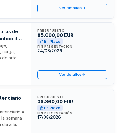
ro Atlántico
Ver detalles
devolución a
obras de
PRESUPUESTO
85.000,00 EUR
ántico de
En Plazo
aje,
FIN PRESENTACIÓN
24/08/2026
, carga,
 de arte
aradigma».
 en Gran
Ver detalles
almas de Gran
a origen tras
tenciario
PRESUPUESTO
36.360,00 EUR
En Plazo
nitenciario A
FIN PRESENTACIÓN
17/08/2026
a la semana
día a la
 para