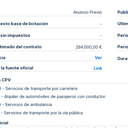
Publ
Anuncio Previo
sto base de licitación
Ulti
-
 sin impuestos
Peri
-
stimado del contrato
Peri
294.000,00 €
cia
Ver
Dura
 la fuente oficial
Link
s CPV
0
-
Servicios de transporte por carretera
-
Alquiler de automóviles de pasajeros con conductor
0
-
Servicios de ambulancia
-
Servicios de transporte por la vía pública
icial