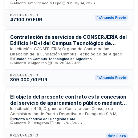
competencias municipales en materia de
Abierto simplificado
·
Lepe
·
Pub.
16/04/2026
protección, control y gestión de animales.
PRESUPUESTO
Anuncio Previo
47.100,00 EUR
Contratación de servicios de CONSERJERÍA del
Edificio I+D+i del Campus Tecnológico de
Algeciras, por procedimiento abierto sujeto a
Id licitación: CONSERJERIA; Órgano de Contratación:
Dirección de la Fundación Campus Tecnológico de Algeciras;
regulación armonizada.
Fundación Campus Tecnológico de Algeciras
Importe: 0 EUR; Estado: PRE
Abierto
·
Algeciras
·
Pub.
26/03/2026
PRESUPUESTO
Anuncio Previo
309.000,00 EUR
El objeto del presente contrato es la concesión
del servicio de aparcamiento público mediante
la cesión de la explotación de la parcela
Id licitación: 445; Órgano de Contratación: Consejo de
Administración de Puerto Deportivo de Fuengirola S.A.M;
destinada a tal uso ubicada en el Puerto
Puerto Deportivo de Fuengirola SAM
Importe: 44000 EUR; Estado: PUB
Deportivo de Fuengirola.
Abierto
·
Fuengirola
·
Pub.
12/02/2026
PRESUPUESTO
En Plazo