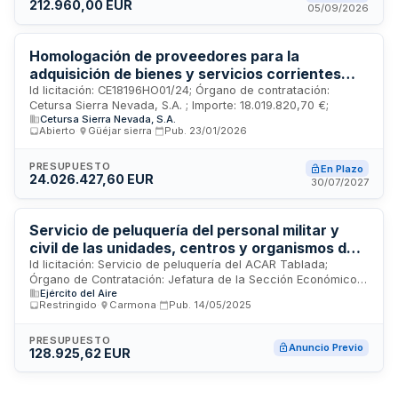
212.960,00 EUR
05/09/2026
Homologación de proveedores para la
adquisición de bienes y servicios corrientes
disponibles en el mercado para Cetursa Sierra
Id licitación: CE18196HO01/24; Órgano de contratación:
Cetursa Sierra Nevada, S.A. ; Importe: 18.019.820,70 €;
Nevada SA
Cetursa Sierra Nevada, S.A.
Abierto
·
Güéjar sierra
·
Pub.
23/01/2026
PRESUPUESTO
En Plazo
24.026.427,60 EUR
30/07/2027
Servicio de peluquería del personal militar y
civil de las unidades, centros y organismos del
Ejercito del Aire ubicados en el
Id licitación: Servicio de peluquería del ACAR Tablada;
Órgano de Contratación: Jefatura de la Sección Económico
Acuartelamiento Aéreo de Tablada
Ejército del Aire
Administrativa 12 - Agrupación del Acuartelamiento Aéreo
contribuyendo al cumplimiento del la IG 60-26
Restringido
·
Carmona
·
Pub.
14/05/2025
Tablada; Importe: 0 EUR; Estado: PRE
PRESUPUESTO
Anuncio Previo
128.925,62 EUR