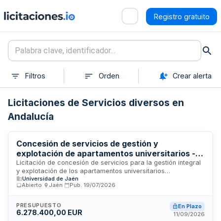
Registro gratuito
Filtros
Orden
Crear alerta
Licitaciones de Servicios diversos en
Andalucía
Concesión de servicios de gestión y
explotación de apartamentos universitarios -
Universidad de Jaén
Licitación de concesión de servicios para la gestión integral
y explotación de los apartamentos universitarios
Universidad de Jaén
dependientes de la Universidad de Jaén. El contrato
Abierto
·
Jaén
·
Pub.
19/07/2026
comprende la administración, mantenimiento, conservación y
funcionamiento de las instalaciones residenciales destinadas
al alojamiento de estudiantes y personal universitario. La
PRESUPUESTO
En Plazo
6.278.400,00 EUR
Universidad de Jaén, a través de su Rectorado, busca
11/09/2026