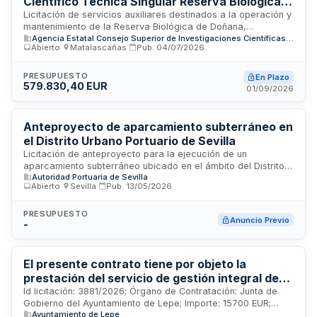
Científico Técnica Singular Reserva Biológica
de Doñana del Consejo Superior de
Licitación de servicios auxiliares destinados a la operación y
mantenimiento de la Reserva Biológica de Doñana,
Investigaciones Científicas
Agencia Estatal Consejo Superior de Investigaciones Científicas, M.P.
infraestructura científico técnica singular del Consejo
Abierto
·
Matalascañas
·
Pub.
04/07/2026
Superior de Investigaciones Científicas ubicada en
Matalascañas. Los servicios comprenden actividades de
apoyo técnico y administrativo necesarios para el
PRESUPUESTO
En Plazo
579.830,40 EUR
funcionamiento cotidiano de esta estación biológica de
01/09/2026
investigación, facilitando la realización de trabajos
científicos y de conservación en uno de los humedales más
importantes de España.
Anteproyecto de aparcamiento subterráneo en
el Distrito Urbano Portuario de Sevilla
Licitación de anteproyecto para la ejecución de un
aparcamiento subterráneo ubicado en el ámbito del Distrito
Autoridad Portuaria de Sevilla
Urbano Portuario de Sevilla. La Autoridad Portuaria de Sevilla
Abierto
·
Sevilla
·
Pub.
13/05/2026
requiere los servicios de ingeniería y arquitectura necesarios
para la elaboración del anteproyecto de esta infraestructura
portuaria. Se trata de un contrato en fase de precontratación
PRESUPUESTO
Anuncio Previo
-
destinado a desarrollar los estudios y diseños preliminares
que permitan definir características técnicas, económicas y
constructivas del futuro estacionamiento subterráneo en la
zona portuaria sevillana.
El presente contrato tiene por objeto la
prestación del servicio de gestión integral de
équidos en el término municipal de Lepe, a fin
Id licitación: 3881/2026; Órgano de Contratación: Junta de
Gobierno del Ayuntamiento de Lepe; Importe: 15700 EUR;
de atender las necesidades derivadas de las
Ayuntamiento de Lepe
Estado: PRE