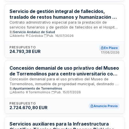
concesionario con experiencia en gestión de residencias y
alojamientos universitarios para optimizar la operatividad y
calidad de los servicios ofrecidos a la comunidad
Servicio de gestión integral de fallecidos,
académica.
traslado de restos humanos y humanización de
dependencias al final de la vida en el Hospital
Contrato administrativo especial para la prestación de
servicios funerarios y de gestión de fallecidos en el Hospital
Universitario Reina Sofía de Córdoba
Servicio Andaluz de Salud
Universitario Reina Sofía de Córdoba. El servicio incluye la
Abierto
·
Córdoba
·
Pub.
16/07/2026
retirada, traslado y depósito de cadáveres e identificación
de restos humanos, así como la mejora y humanización de
las dependencias destinadas al final de la vida del paciente.
PRESUPUESTO
En Plazo
24.793,38 EUR
Comprende además la atención integral al paciente fallecido
17/08/2026
y el acompañamiento a familiares y allegados durante el
proceso de duelo. El Servicio Andaluz de Salud licita este
contrato para mejorar la calidad y dignidad de los servicios
Concesión demanial de uso privativo del Museo
relacionados con la defunción en el ámbito hospitalario.
de Torremolinos para centro universitario con
destino docente
Concesión demanial para el uso privativo del Museo de
Torremolinos, inmueble de propiedad municipal, destinado a
Ayuntamiento de Torremolinos
la instalación y funcionamiento de un centro universitario con
Abierto
·
Torremolinos
·
Pub.
15/07/2026
fines docentes. El Ayuntamiento de Torremolinos licita esta
concesión administrativa para permitir que una entidad
educativa superior utilice las instalaciones del museo como
PRESUPUESTO
Anuncio Previo
2.724.670,80 EUR
espacio académico. La concesión implica derechos de
ocupación y explotación del bien demanial durante el
período establecido en las bases reguladoras, con
obligaciones de conservación y mantenimiento del
Servicios auxiliares para la Infraestructura
patrimonio municipal.