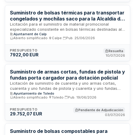
para dispositivos móviles que garanticen el cumplimiento de
normas sociolaborales y sostenibilidad en la ejecución.
Suministro de bolsas térmicas para transportar
congelados y mochilas saco para la Alcaldía del
Ayuntamiento de Calp
Licitación para el suministro de material promocional
especializado consistente en bolsas térmicas destinadas al
Ajuntament de Calp
transporte de productos congelados y mochilas tipo saco.
Abierto simplificado
·
Calpe
·
Pub.
25/06/2026
Estos artículos serán distribuidos por la Alcaldía del
Ayuntamiento de Calp en actividades y actos institucionales
para la difusión y visibilidad municipal. El contrato se realiza
PRESUPUESTO
Resuelta
7922,00 EUR
conforme a la Ley de Contratos del Sector Público mediante
10/07/2026
procedimiento abierto simplificado abreviado, permitiendo
que los licitadores presenten ofertas de forma
independiente.
Suministro de armas cortas, fundas de pistola y
fundas porta cargador para dotación policial
Licitación de suministro de cuarenta y uno armas cortas,
cuarenta y uno fundas de pistola y cuarenta y uno fundas
Ayuntamiento de Toledo
porta cargador para segundo cargador. El contrato se regula
Abierto simplificado
·
Toledo
·
Pub.
19/06/2026
por la Ley de Contratos del Sector Público y se adjudicará a
la baja respecto del presupuesto máximo de licitación. El
sistema de determinación del precio es a tanto alzado. La
PRESUPUESTO
Pendiente de Adjudicación
29.752,07 EUR
aplicación presupuestaria es 22101 1321 62304 con
03/07/2026
anualidad de treinta y seis mil euros. El régimen jurídico es
administrativo conforme al Pliego de Cláusulas
Administrativas.
Suministro de bolsas compostables para