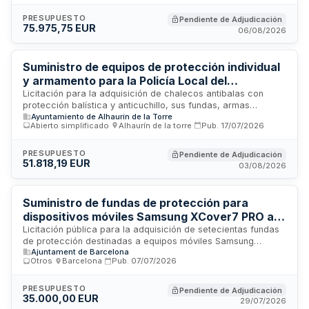
requerido para las operaciones de vigilancia y
reconocimiento. La adjudicación se realiza mediante
PRESUPUESTO
Pendiente de Adjudicación
75.975,75 EUR
procedimiento abierto considerando exclusivamente el
06/08/2026
criterio económico de precio.
Suministro de equipos de protección individual
y armamento para la Policía Local del
Ayuntamiento de Alhaurín de la Torre
Licitación para la adquisición de chalecos antibalas con
protección balística y anticuchillo, sus fundas, armas
Ayuntamiento de Alhaurín de la Torre
reglamentarias de dotación policial, cargadores y fundas
Abierto simplificado
·
Alhaurín de la torre
·
Pub.
17/07/2026
destinados a los agentes de la Policía Local del
Ayuntamiento de Alhaurín de la Torre. Los equipos son
imprescindibles para garantizar la seguridad e integridad
PRESUPUESTO
Pendiente de Adjudicación
51.818,19 EUR
física de los agentes en el ejercicio de sus funciones,
03/08/2026
especialmente en actuaciones que impliquen situaciones de
riesgo frente a agresiones con armas de fuego o armas
blancas. El contrato tiene duración de cuatro años y se
Suministro de fundas de protección para
estructura en dos lotes independientes.
dispositivos móviles Samsung XCover7 PRO a la
Generalitat de Catalunya
Licitación pública para la adquisición de setecientas fundas
de protección destinadas a equipos móviles Samsung
Ajuntament de Barcelona
XCover7 PRO. El contrato, de naturaleza administrativa de
Otros
·
Barcelona
·
Pub.
07/07/2026
suministros, se somete a la legislación de contratación
pública catalana y estatal. La Generalitat de Catalunya, a
través del Departament de Recursos Materials, busca
PRESUPUESTO
Pendiente de Adjudicación
35.000,00 EUR
proveedores capacitados en la distribución de accesorios
29/07/2026