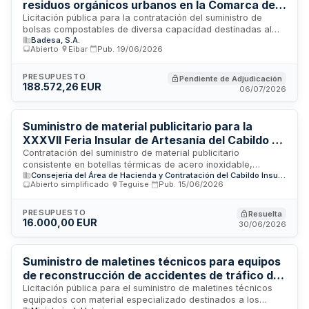
residuos orgánicos urbanos en la Comarca de
Debabarrena - BADESA
Licitación pública para la contratación del suministro de
bolsas compostables de diversa capacidad destinadas al
Badesa, S.A.
depósito de la fracción orgánica de residuos urbanos en los
Abierto
·
Eibar
·
Pub.
19/06/2026
municipios de la Comarca de Debabarrena. Las bolsas serán
suministradas según las necesidades demandadas por
BADESA, SAU, para uso en domicilios y generadores
PRESUPUESTO
Pendiente de Adjudicación
188.572,26 EUR
singulares de residuos. El procedimiento es abierto, sometido
06/07/2026
a recurso especial, con tramitación ordinaria y licitación
electrónica.
Suministro de material publicitario para la
XXXVII Feria Insular de Artesanía del Cabildo de
Lanzarote
Contratación del suministro de material publicitario
consistente en botellas térmicas de acero inoxidable,
Consejería del Área de Hacienda y Contratación del Cabildo Insular de Lanzarote
delantales, camisetas, chaquetas, talegas, pulseras
Abierto simplificado
·
Teguise
·
Pub.
15/06/2026
identificativas y manteles para la XXXVII Feria Insular de
Artesanía 2026 del Excmo. Cabildo Insular de Lanzarote. El
suministro incluye cuatrocientas unidades de cada artículo
PRESUPUESTO
Resuelta
16.000,00 EUR
con especificaciones técnicas definidas, siendo la empresa
30/06/2026
adjudicataria responsable de todos los trámites necesarios
para la entrega de los materiales solicitados.
Suministro de maletines técnicos para equipos
de reconstrucción de accidentes de tráfico de
la Guardia Civil
Licitación pública para el suministro de maletines técnicos
equipados con material especializado destinados a los