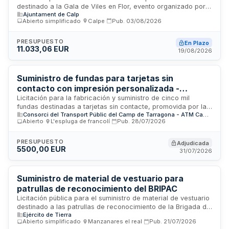
destinado a la Gala de Viles en Flor, evento organizado por
Ajuntament de Calp
el Ayuntamiento de Calp en Alicante. Se trata de un contrato
Abierto simplificado
·
Calpe
·
Pub.
03/08/2026
de suministro bajo procedimiento abierto simplificado
abreviado, donde el criterio de adjudicación es
exclusivamente el precio más bajo. El contrato incluye la
PRESUPUESTO
En Plazo
11.033,06 EUR
totalidad de los lotes con un plazo de ejecución de treinta
19/08/2026
días naturales desde su formalización, sin posibilidad de
prórroga.
Suministro de fundas para tarjetas sin
contacto con impresión personalizada -
Consorcio del Transporte Público del Camp de
Licitación para la fabricación y suministro de cinco mil
fundas destinadas a tarjetas sin contacte, promovida por la
Tarragona
Consorci del Transport Públic del Camp de Tarragona - ATM Camp de Tarragona
Autoridad del Transporte Metropolitano del Camp de
Abierto
·
L'espluga de francolí
·
Pub.
28/07/2026
Tarragona con motivo de la Setmana Europea de la Mobilitat
2026. Las fundas, de dimensiones 95 por 60 milímetros,
serán fabricadas en teixit blanc con impresión en cuatro
PRESUPUESTO
Adjudicada
5500,00 EUR
tintas, troqueladas, plegadas y engomadas, incluida la
31/07/2026
imagen corporativa de la organización. El producto final será
empaquetat en caixes para su distribución.
Suministro de material de vestuario para
patrullas de reconocimiento del BRIPAC
Licitación pública para el suministro de material de vestuario
destinado a las patrullas de reconocimiento de la Brigada de
Ejército de Tierra
Patrullas de Reconocimiento (BRIPAC). El contrato comprende
Abierto simplificado
·
Manzanares el real
·
Pub.
21/07/2026
la provisión de prendas y equipamiento textil especializado