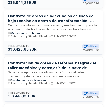
386.844,22 EUR
trabajos de estabilización del terreno, repavimentación e
25/08/2026
instalación de mobiliario urbano en el espacio público.
Contrato de obras de adecuación de línea de
baja tensión en centro de transformación -
Jefatura de Seguridad y Servicios de
Contrato de obras de conservación y mantenimiento para la
adecuación de las líneas de distribución en baja tensión
Retamares
Ministerio de Defensa
comprendidas entre el cuadro general de baja tensión del
Abierto simplificado
·
Madrid
·
Pub.
05/08/2026
Centro de Transformación CT-4 y los cuadros generales de
distribución de los edificios 17 y 19. La licitación es
convocada por la Jefatura de Seguridad y Servicios de
PRESUPUESTO
En Plazo
390.426,60 EUR
Retamares para la ejecución de trabajos definidos en el
27/08/2026
proyecto técnico que especifica las necesidades
administrativas a satisfacer. Los trabajos incluyen la
adecuación integral de la infraestructura eléctrica entre los
Contratación de obras de reforma integral del
puntos de distribución señalados.
taller mecánico y cerrajería de la nave de
mantenimiento municipal
Se licita la ejecución de obras de reforma del taller
mecánico y de cerrajería ubicado en la nave de
Ayuntamiento de Alcorcón
mantenimiento municipal. El proyecto técnico, redactado por
Abierto simplificado
·
Madrid
·
Pub.
05/08/2026
arquitecto profesional colegiado, define los trabajos a
realizar de manera integral sin división en lotes, asegurando
la correcta ejecución técnica de todas las fases. La
PRESUPUESTO
En Plazo
156.445,03 EUR
dirección facultativa de las obras corre a cargo del
25/08/2026
profesional que redactó el proyecto. El contrato se ejecutará
bajo sistema de precio a tanto alzado conforme al