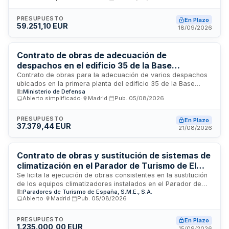
sur del Laboratorio Arbitral Agroalimentario de Madrid. El
contrato se adjudica mediante procedimiento abierto
simplificado y se rige por las disposiciones de la Ley de
PRESUPUESTO
En Plazo
59.251,10 EUR
Contratos del Sector Público. La administración contratante
18/09/2026
es el Ministerio de Agricultura, Pesca y Alimentación a través
de la Dirección General de Servicios e Inspección.
Contrato de obras de adecuación de
despachos en el edificio 35 de la Base
Retamares
Contrato de obras para la adecuación de varios despachos
ubicados en la primera planta del edificio 35 de la Base
Ministerio de Defensa
Retamares, promovido por la Jefatura de Seguridad y
Abierto simplificado
·
Madrid
·
Pub.
05/08/2026
Servicios de Retamares. El proyecto contempla la
redistribución de espacios conforme a la nueva estructura
de personal y secciones, así como la implementación de
PRESUPUESTO
En Plazo
37.379,44 EUR
ventilación natural en todas las estancias destinadas a
21/08/2026
trabajadores. Se clasifica como obra de conservación y
mantenimiento según la normativa aplicable.
Contrato de obras y sustitución de sistemas de
climatización en el Parador de Turismo de El
Saler en Valencia
Se licita la ejecución de obras consistentes en la sustitución
de los equipos climatizadores instalados en el Parador de
Paradores de Turismo de España, S.M.E., S.A.
Turismo de El Saler, ubicado en Valencia. El contrato tiene
Abierto
·
Madrid
·
Pub.
05/08/2026
carácter privado y se rige por las condiciones establecidas
en los pliegos técnicos y de contratación, así como por la
normativa interna de Paradores de Turismo de España. Los
PRESUPUESTO
En Plazo
1.235.000,00 EUR
adjudicatarios deberán acreditar solvencia económica,
15/09/2026