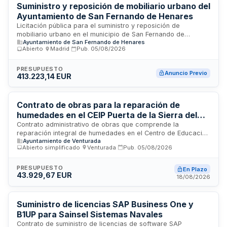
presupuesto detallado y mediciones establecidas en la
Suministro y reposición de mobiliario urbano del
documentación técnica del proyecto.
Ayuntamiento de San Fernando de Henares
Licitación pública para el suministro y reposición de
mobiliario urbano en el municipio de San Fernando de
Ayuntamiento de San Fernando de Henares
Henares. La Junta de Gobierno Local del Ayuntamiento
Abierto
·
Madrid
·
Pub.
05/08/2026
contrata la provisión de elementos de mobiliario destinados
a espacios públicos, incluyendo su instalación y
mantenimiento. El objeto comprende la adquisición de
PRESUPUESTO
Anuncio Previo
413.223,14 EUR
diversos componentes de equipamiento urbano necesarios
para mejorar y mantener la infraestructura de uso público
municipal. La inversión presupuestada alcanza más de
cuatrocientos mil euros.
Contrato de obras para la reparación de
humedades en el CEIP Puerta de la Sierra del
Ayuntamiento de Venturada (Madrid)
Contrato administrativo de obras que comprende la
reparación integral de humedades en el Centro de Educación
Ayuntamiento de Venturada
Infantil y Primaria Puerta de la Sierra, ubicado en Venturada,
Abierto simplificado
·
Venturada
·
Pub.
05/08/2026
Madrid. Las actuaciones incluyen impermeabilización interior
y exterior de paramentos afectados, demoliciones y
reposiciones necesarias, ejecución de zanja drenante
PRESUPUESTO
En Plazo
43.929,67 EUR
perimetral, saneados, revestimientos y acabados, así como
18/08/2026
la gestión y transporte de residuos de construcción y
demolición derivados de la ejecución de las obras.
Suministro de licencias SAP Business One y
B1UP para Sainsel Sistemas Navales
Contrato de suministro de licencias de software SAP