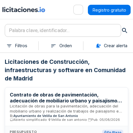
Registro gratuito
Filtros
Orden
Crear alerta
Licitaciones de Construcción,
infraestructuras y software en Comunidad
de Madrid
Contrato de obras de pavimentación,
adecuación de mobiliario urbano y paisajismo
en la Plaza de la Constitución
Licitación de obras para la pavimentación, adecuación del
mobiliario urbano y realización de trabajos de paisajismo en
Ayuntamiento de Velilla de San Antonio
la fase II de la Plaza de la Constitución. Se trata de un
Abierto simplificado
·
Velilla de san antonio
·
Pub.
05/08/2026
contrato administrativo de obras adjudicado mediante
procedimiento abierto simplificado, donde se utilizan
criterios de mejor relación calidad-precio. El contrato incluye
PRESUPUESTO
En Plazo