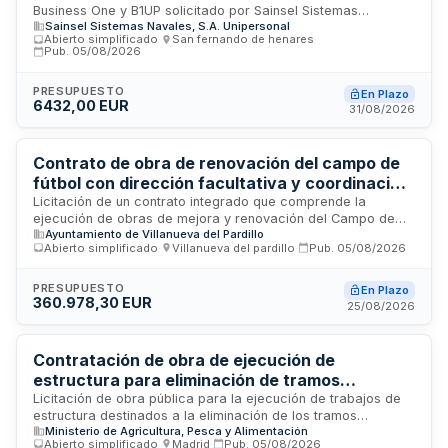
Business One y B1UP solicitado por Sainsel Sistemas
Sainsel Sistemas Navales, S.A. Unipersonal
Navales, empresa especializada en ingeniería para defensa
Abierto simplificado
·
San fernando de henares
·
y seguridad. El suministro tiene como finalidad ampliar la
Pub.
05/08/2026
capacidad de gestión empresarial y dotar de herramientas
informáticas especializadas a los trabajadores para el
PRESUPUESTO
En Plazo
desarrollo de sus actividades diarias. La duración del
6432,00 EUR
31/08/2026
contrato es de un año, adjudicándose a la oferta con mejor
relación calidad-precio considerando únicamente el criterio
económico.
Contrato de obra de renovación del campo de
fútbol con dirección facultativa y coordinación
de seguridad y salud - Ayuntamiento de Villa
Licitación de un contrato integrado que comprende la
ejecución de obras de mejora y renovación del Campo de
Verde del Pardillo
Ayuntamiento de Villanueva del Pardillo
Fútbol Municipal Juan Manuel Angelina, junto con los
Abierto simplificado
·
Villanueva del pardillo
·
Pub.
05/08/2026
servicios profesionales de dirección facultativa y
coordinación de seguridad y salud durante la ejecución. El
contrato persigue garantizar la calidad constructiva, el
PRESUPUESTO
En Plazo
360.978,30 EUR
cumplimiento de plazos y la seguridad en la ejecución de las
25/08/2026
actuaciones. La prestación principal corresponde a las
obras, mientras que los servicios profesionales constituyen
prestaciones complementarias que forman una unidad
Contratación de obra de ejecución de
funcional dirigida a la mejora integral de la infraestructura
estructura para eliminación de tramos
deportiva municipal.
inferiores de escalera exterior de evacuación
Licitación de obra pública para la ejecución de trabajos de
estructura destinados a la eliminación de los tramos
del Laboratorio Arbitral Agroalimentario de
Ministerio de Agricultura, Pesca y Alimentación
inferiores de la escalera exterior de evacuación del edificio
Madrid
Abierto simplificado
·
Madrid
·
Pub.
05/08/2026