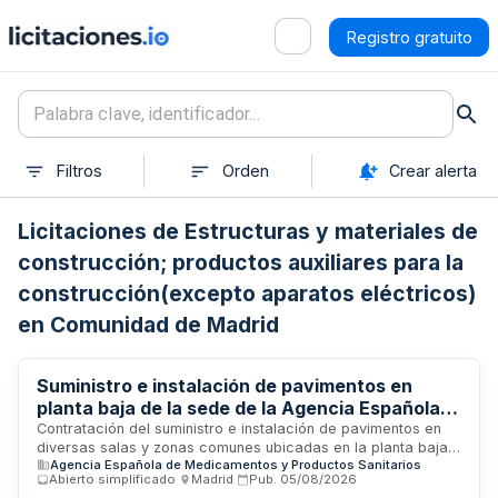
Registro gratuito
Filtros
Orden
Crear alerta
Licitaciones de Estructuras y materiales de
construcción; productos auxiliares para la
construcción(excepto aparatos eléctricos)
en Comunidad de Madrid
Suministro e instalación de pavimentos en
planta baja de la sede de la Agencia Española
de Medicamentos y Productos Sanitarios en
Contratación del suministro e instalación de pavimentos en
diversas salas y zonas comunes ubicadas en la planta baja
Madrid
Agencia Española de Medicamentos y Productos Sanitarios
del edificio 8 de la Agencia Española de Medicamentos y
Abierto simplificado
·
Madrid
·
Pub.
05/08/2026
Productos Sanitarios, situado en la Calle Campezo de