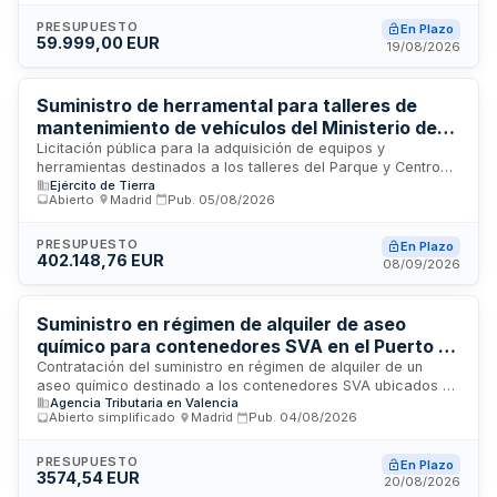
Madrid. El contrato se rige por la Ley de Contratos del Sector
Público y se tramita mediante procedimiento abierto
PRESUPUESTO
En Plazo
59.999,00 EUR
supersimplificado. La ejecución incluye la entrega de los
19/08/2026
materiales y su colocación en las dependencias de la
agencia, siendo responsabilidad del adjudicatario los gastos
derivados de la realización de los trabajos.
Suministro de herramental para talleres de
mantenimiento de vehículos del Ministerio de
Defensa
Licitación pública para la adquisición de equipos y
herramientas destinados a los talleres del Parque y Centro
Ejército de Tierra
de Mantenimiento de Vehículos Ruedas Nº 1 del Ministerio de
Abierto
·
Madrid
·
Pub.
05/08/2026
Defensa. El suministrador debe proporcionar herramental
completo según especificaciones técnicas, documentación
de catalogación mediante SECATET y cumplir con requisitos
PRESUPUESTO
En Plazo
402.148,76 EUR
de garantía, almacenamiento y transporte. El contrato se
08/09/2026
adjudica mediante procedimiento abierto atendiendo criterio
único de precio.
Suministro en régimen de alquiler de aseo
químico para contenedores SVA en el Puerto de
Alicante
Contratación del suministro en régimen de alquiler de un
aseo químico destinado a los contenedores SVA ubicados en
Agencia Tributaria en Valencia
el Puerto de Alicante. Se trata de un contrato administrativo
Abierto simplificado
·
Madrid
·
Pub.
04/08/2026
de suministros que se adjudicará mediante procedimiento
abierto simplificado. La empresa adjudicataria deberá
mantener una póliza de seguro de responsabilidad civil por
PRESUPUESTO
En Plazo
3574,54 EUR
importe mínimo de cien mil euros durante toda la ejecución
20/08/2026