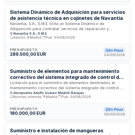
del contrato y cumplir con los requisitos ambientales
aplicables.
Sistema Dinámico de Adquisición para servicios
de asistencia técnica en cojinetes de Navantia
Navantia, S.A., S.M.E. licita un Sistema Dinámico de
Adquisición para contratar servicios de reparación y
Navantia S.A., S.M.E.
mantenimiento de maquinaria no eléctrica, especialmente
Abierto
·
Madrid
·
Pub.
04/08/2026
cojinetes. Las empresas interesadas deben cumplir
requisitos de capacidad y solvencia, incluyendo sistemas de
gestión de calidad conforme a la norma UNE-EN ISO 9001-
PRESUPUESTO
En Plazo
289.500,00 EUR
2015. La adjudicación de cada contrato específico recaerá
04/09/2026
en la oferta con mejor relación calidad-precio, conforme a
los criterios de valoración establecidos en cada petición de
oferta. Se regirá por las Instrucciones Internas de
Suministro de elementos para mantenimiento
Contratación de Navantia según lo dispuesto en la Ley
correctivo del sistema integrado de control de
9/2017 de Contratos del Sector Público.
acceso del Aeropuerto Adolfo Suárez Madrid-
Licitación para el suministro de elementos destinados al
mantenimiento correctivo del sistema integrado de control de
Barajas
Aeropuerto Adolfo Suárez Madrid-Barajas
acceso del Aeropuerto Adolfo Suárez Madrid-Barajas. La
Normas internas
·
Madrid
·
Pub.
04/08/2026
empresa adjudicataria deberá proporcionar componentes
originales normalizados compatibles al cien por cien con el
equipamiento instalado, contando con certificado de
PRESUPUESTO
En Plazo
180.000,00 EUR
homologación del fabricante Dorlet. Se requiere experiencia
08/09/2026
acreditada en instalación, supervisión y mantenimiento de
sistemas de control de acceso, así como solvencia
económica y financiera mínima del veinte por ciento del valor
Suministro e instalación de mangueras
anual medio estimado del contrato.