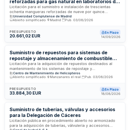
reforzadas para gas natural en laboratorios de
la Universidad Complutense de Madrid
Licitación para el suministro e instalación de trescientas
ochenta mangueras reforzadas de nueve por quince
Universidad Complutense de Madrid
milímetros de diámetro, destinadas a conducir gas natural y
Abierto simplificado
·
Madrid
·
Pub.
03/08/2026
conectar llaves de red con mecheros bunsen en los
laboratorios de la Facultad de Farmacia. Las mangueras
incluyen garantía de cinco años conforme a la normativa
PRESUPUESTO
En Plazo
20.661,02 EUR
UNE-60712 y posteriores. La actuación responde a la
14/09/2026
necesidad de cumplir con regulaciones en prevención de
riesgos laborales y se ejecutará en los edificios principales y
aularios del campus.
Suministro de repuestos para sistemas de
repostaje y almacenamiento de combustible
aeronáutico
Licitación para la adquisición de repuestos destinados al
mantenimiento de los sistemas de repostaje y
Centro de Mantenimiento de Helicópteros
almacenamiento de combustible aeronáutico del Ejército de
Abierto simplificado
·
Manzanares el real
·
Pub.
03/08/2026
Tierra. El suministro comprende acoples, juntas, racores y
válvulas especificadas en el Pliego de Prescripciones
Técnicas. El procedimiento de adjudicación es abierto
PRESUPUESTO
En Plazo
33.884,30 EUR
simplificado, con presentación de ofertas en único sobre
18/08/2026
electrónico a través del portal de contratación del Estado.
Suministro de tuberías, válvulas y accesorios
para la Delegación de Cáceres
Licitación pública en procedimiento abierto no armonizado
para la adquisición de tuberías, válvulería y accesorios