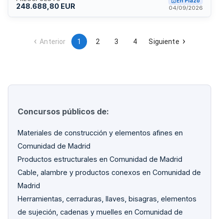
En Plazo
248.688,80 EUR
fabricación, transporte e instalación completa de las
04/09/2026
unidades prefabricadas que funcionarán como espacios
móviles para servicios de urgencias y emergencias
sanitarias en la región de Madrid.
Anterior
1
2
3
4
Siguiente
Concursos públicos de:
Materiales de construcción y elementos afines en
Comunidad de Madrid
Productos estructurales en Comunidad de Madrid
Cable, alambre y productos conexos en Comunidad de
Madrid
Herramientas, cerraduras, llaves, bisagras, elementos
de sujeción, cadenas y muelles en Comunidad de