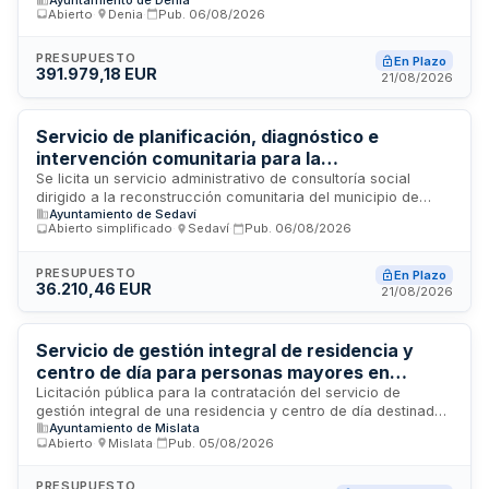
Centro Integral de Atención Animal de Dénia. El contrato
Dénia
Abierto
·
Denia
·
Pub.
06/08/2026
comprende la recogida y transporte de cadáveres de
animales, su mantenimiento, eliminación y gestión de
programas de adopción. La Administración licita estos
PRESUPUESTO
En Plazo
391.979,18 EUR
servicios para garantizar el correcto funcionamiento del
21/08/2026
centro y el bienestar animal. El procedimiento se regula
conforme a la Ley de Contratos del Sector Público.
Servicio de planificación, diagnóstico e
intervención comunitaria para la
reconstrucción social del municipio de Sedaví
Se licita un servicio administrativo de consultoría social
dirigido a la reconstrucción comunitaria del municipio de
tras la DANA
Ayuntamiento de Sedaví
Sedaví tras la DANA. El servicio comprende la realización de
Abierto simplificado
·
Sedaví
·
Pub.
06/08/2026
diagnósticos de situación social, identificación de
necesidades y vulnerabilidades, e intervenciones
comunitarias orientadas a la recuperación y atención social.
PRESUPUESTO
En Plazo
36.210,46 EUR
El contrato, dividido en cuatro lotes temáticos, abarca
21/08/2026
diagnóstico de personas mayores, participación infantil y
adolescente, planificación de juventud y evaluación de
planes de infancia. La contratación corre a cargo del
Servicio de gestión integral de residencia y
Ayuntamiento de Sedaví a través de la Junta de Gobierno
centro de día para personas mayores en
Local.
Mislata
Licitación pública para la contratación del servicio de
gestión integral de una residencia y centro de día destinados
Ayuntamiento de Mislata
a la atención de personas mayores en Mislata. El
Abierto
·
Mislata
·
Pub.
05/08/2026
Ayuntamiento de Mislata, a través de su Junta de Gobierno
Local, licita este servicio que comprende la administración,
operación y mantenimiento de las instalaciones, así como la
PRESUPUESTO