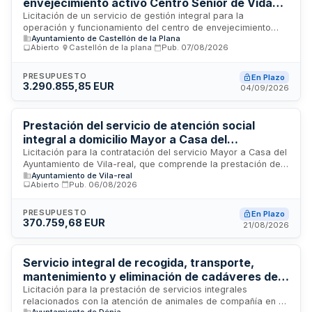
envejecimiento activo Centro Senior de Vida
Activa y Saludable de Castelló
Licitación de un servicio de gestión integral para la
operación y funcionamiento del centro de envejecimiento
Ayuntamiento de Castellón de la Plana
activo Centro Senior de Vida Activa y Saludable ubicado en
Abierto
·
Castellón de la plana
·
Pub.
07/08/2026
Castelló. El contrato administrativo de servicios sociales
comprende la dirección, administración, atención al usuario,
información, conserjería, limpieza, mantenimiento de
PRESUPUESTO
En Plazo
3.290.855,85 EUR
espacios, organización de actividades y prestación de
04/09/2026
servicios complementarios. La empresa adjudicataria se
responsabilizará de proporcionar todos los medios
personales y materiales necesarios, así como los suministros
Prestación del servicio de atención social
consumibles, comunicaciones y fungibles para el correcto
integral a domicilio Mayor a Casa del
funcionamiento del centro.
Ayuntamiento de Vila-real
Licitación para la contratación del servicio Mayor a Casa del
Ayuntamiento de Vila-real, que comprende la prestación de
Ayuntamiento de Vila-real
un conjunto de servicios de asistencia social, atención a
Abierto
·
Pub.
06/08/2026
domicilio, recogida de lavandería, reparto de alimentos y
limpieza de viviendas. El servicio se dirigirá a personas
mayores y otras personas necesitadas de especial
PRESUPUESTO
En Plazo
370.759,68 EUR
protección en el municipio de Vila-real, prestándose de
21/08/2026
forma continuada y coordinada en el domicilio de las
personas beneficiarias, con un máximo de 20 usuarios.
Servicio integral de recogida, transporte,
mantenimiento y eliminación de cadáveres de
animales de compañía, con gestión de
Licitación para la prestación de servicios integrales
relacionados con la atención de animales de compañía en el
adopciones en el Centro de Atención Animal de
Ayuntamiento de Dénia