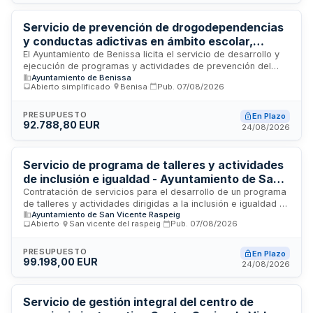
a criterios de mejor oferta económica con puntuación
máxima de setenta puntos. No se admite presentación de
variantes.
Servicio de prevención de drogodependencias
y conductas adictivas en ámbito escolar,
familiar y comunitario - Ayuntamiento de
El Ayuntamiento de Benissa licita el servicio de desarrollo y
ejecución de programas y actividades de prevención del
Benissa
Ayuntamiento de Benissa
consumo de drogas y otras conductas adictivas dirigidas al
Abierto simplificado
·
Benisa
·
Pub.
07/08/2026
ámbito escolar, familiar y comunitario a través de la Unidad
de Prevención Comunitaria de las Conductas Adictivas. El
contrato incluye la gestión de ayudas y subvenciones en esta
PRESUPUESTO
En Plazo
92.788,80 EUR
área, así como la coordinación de su implementación y
24/08/2026
seguimiento en el municipio, adaptándose a las necesidades
detectadas y diagnósticos existentes.
Servicio de programa de talleres y actividades
de inclusión e igualdad - Ayuntamiento de San
Vicente del Raspeig
Contratación de servicios para el desarrollo de un programa
de talleres y actividades dirigidas a la inclusión e igualdad en
Ayuntamiento de San Vicente Raspeig
el municipio de San Vicente del Raspeig. La empresa
Abierto
·
San vicente del raspeig
·
Pub.
07/08/2026
adjudicataria será responsable de la prestación integral del
programa, incluyendo la aportación de personal cualificado
y materiales necesarios, con supervisión y seguimiento
PRESUPUESTO
En Plazo
99.198,00 EUR
mensual por parte del ayuntamiento. El contrato incluye dos
24/08/2026
lotes diferenciados con requisitos específicos de solvencia
técnica.
Servicio de gestión integral del centro de