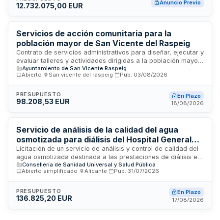
Anuncio Previo
12.732.075,00 EUR
prestación de servicios asistenciales, sanitarios y de
cuidado personalizado a los usuarios. El servicio incluye
gestión de personal, servicios de comedor, limpieza,
mantenimiento de instalaciones y programas de atención
Servicios de acción comunitaria para la
sociosanitaria dirigidos a mejorar la calidad de vida de los
población mayor de San Vicente del Raspeig
residentes.
Contrato de servicios administrativos para diseñar, ejecutar y
evaluar talleres y actividades dirigidas a la población mayor
Ayuntamiento de San Vicente Raspeig
de sesenta años del municipio de San Vicente del Raspeig.
Abierto
·
San vicente del raspeig
·
Pub.
03/08/2026
Las actividades se desarrollarán en centros de mayores y
locales municipales, enfocándose en mejorar la calidad de
vida, promover el ocio saludable, fomentar relaciones
PRESUPUESTO
En Plazo
98.208,53 EUR
interpersonales y prevenir el aislamiento social del colectivo
18/08/2026
de personas mayores.
Servicio de análisis de la calidad del agua
osmotizada para diálisis del Hospital General
Universitario Dr. Balmis de Alicante
Licitación de un servicio de análisis y control de calidad del
agua osmotizada destinada a las prestaciones de diálisis en
Consellería de Sanidad Universal y Salud Pública
el Hospital General Universitario Dr. Balmis de Alicante. El
Abierto simplificado
·
Alicante
·
Pub.
31/07/2026
contrato se adjudica mediante procedimiento abierto
simplificado conforme a las cláusulas administrativas
particulares establecidas. El contratista deberá realizar el
PRESUPUESTO
En Plazo
136.825,20 EUR
análisis periódico del agua osmotizada conforme a
17/08/2026
requisitos técnicos específicos de seguridad y calidad para
garantizar la idoneidad del agua utilizada en los tratamientos