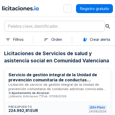
Registro gratuito
Filtros
Orden
Crear alerta
Licitaciones de Servicios de salud y
asistencia social en Comunidad Valenciana
Servicio de gestión integral de la Unidad de
prevención comunitaria de conductas
adictivas del Ayuntamiento de Alcàsser
Licitación de servicio de gestión integral de la Unidad de
prevención comunitaria de conductas adictivas convocada
Ayuntamiento de Alcasser
por el Ayuntamiento de Alcàsser. El contrato se rige por la
Abierto
·
Alcàsser
·
Pub.
07/08/2026
Ley de Contratos del Sector Público y se adjudicará
mediante procedimiento abierto, con determinación del
precio por precios unitarios en función de las necesidades
PRESUPUESTO
En Plazo
224.992,81 EUR
de la Administración. La adjudicación se realizará conforme
24/08/2026