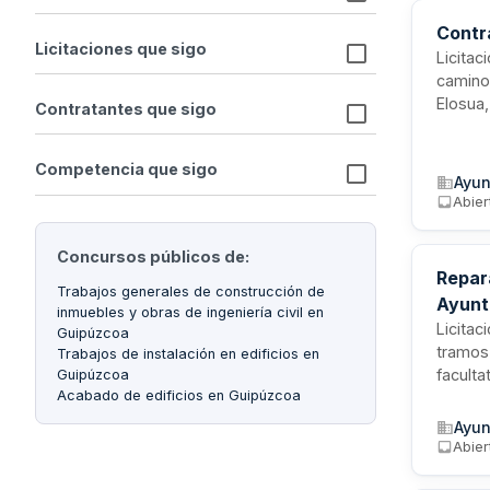
Contr
Licitaciones que sigo
Licitac
camino
Elosua,
Contratantes que sigo
a los 
todos l
Competencia que sigo
infraes
Ayun
Abier
Concursos públicos de:
Repara
Trabajos generales de construcción de
Ayunt
inmuebles y obras de ingeniería civil en
Licitac
Guipúzcoa
tramos 
Trabajos de instalación en edificios en
faculta
Guipúzcoa
Acabado de edificios en Guipúzcoa
mejora 
de un p
Ayun
Abier