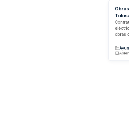
Obras
Tolos
Contrat
eléctri
obras d
dividid
contrat
Ayun
faculta
Abier
recepc