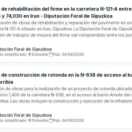
de rehabilitación del firme en la carretera N-121-A entre 
 y 74,030 en Irun - Diputación Foral de Gipuzkoa
ación de obras de rehabilitación y reparación del pavimento en un
ra N-121-A situado en Irun, Gipuzkoa. La Diputación Foral de Gipuzko
ón de trabajos de mejora del firme vial comprendido entre los pu
y 74,030. El proyecto abarca la restauración de la superficie de 
s y materiales adecuados para garantizar la seguridad y funcional
tación Foral de Gipuzkoa
tructura viaria en este tramo de la vía.
to simplificado
·
Donostia
·
Pub.
04/08/2026
 de construcción de rotonda en la N-638 de acceso al b
rribia
ión de obras para la realización de un proyecto de rotonda ubicado
rico 1,400 de la carretera N-638, en el acceso al barrio Amute del
ibia. Las obras incluyen la construcción y ejecución de la infraestr
a para mejorar la circulación y seguridad en la zona. El organismo li
yecto constructivo necesario para implementar esta solución de tr
tación Foral de Gipuzkoa
to simplificado
·
Donostia
·
Pub.
04/08/2026