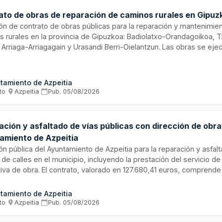
ato de obras de reparación de caminos rurales en Gipuz
ión de contrato de obras públicas para la reparación y mantenimie
s rurales en la provincia de Gipuzkoa: Badiolatxo-Orandagoikoa, 
 Arriaga-Arriagagain y Urasandi Berri-Oielantzun. Las obras se ej
planos, especificaciones técnicas y memoria del proyecto aprobad
os trabajos necesarios para restaurar la funcionalidad y segurida
tructuras viarias.
tamiento de Azpeitia
to
·
Azpeitia
·
Pub.
05/08/2026
ción y asfaltado de vías públicas con dirección de obra
amiento de Azpeitia
ión pública del Ayuntamiento de Azpeitia para la reparación y asfal
de calles en el municipio, incluyendo la prestación del servicio de
tiva de obra. El contrato, valorado en 127.680,41 euros, comprende
de la infraestructura viaria local y la supervisión técnica de los m
rofesional cualificado durante la ejecución de las obras.
tamiento de Azpeitia
to
·
Azpeitia
·
Pub.
05/08/2026