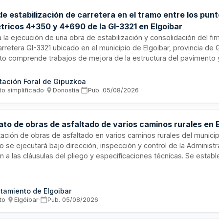
e estabilización de carretera en el tramo entre los pun
étricos 4+350 y 4+690 de la GI-3321 en Elgoibar
ta la ejecución de una obra de estabilización y consolidación del f
arretera GI-3321 ubicado en el municipio de Elgoibar, provincia de 
to comprende trabajos de mejora de la estructura del pavimento y
rreno en el segmento especificado entre los puntos kilométricos 
ón es promovida por la administración territorial competente para 
tación Foral de Gipuzkoa
ad vial y la durabilidad de la infraestructura viaria.
to simplificado
·
Donostia
·
Pub.
05/08/2026
ato de obras de asfaltado de varios caminos rurales en 
ación de obras de asfaltado en varios caminos rurales del municipi
o se ejecutará bajo dirección, inspección y control de la Administr
n a las cláusulas del pliego y especificaciones técnicas. Se estab
les de ejecución relativas a obligaciones laborales mínimas, segu
ajo, así como criterios de comunicación en euskera y castellano en
ntación y señalización de obra.
tamiento de Elgoibar
to
·
Elgóibar
·
Pub.
05/08/2026