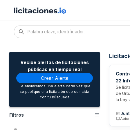
Licitac
Recibe alertas de licitaciones
públicas en tiempo real
Contr
Crear Alerta
22 Inf
Te enviaremos una alerta cada vez que
Se lici
se publique una licitación que coincida
de Urba
con tu búsqueda
la Ley
licitac
iguales
Filtros
por el 
Abier
prorro