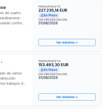
koa
PRESUPUESTO
227.235,14 EUR
nto de cuatro
En Plazo
Txarabarrena-
FIN PRESENTACIÓN
ecutarán conforme
31/08/2026
o, incluyendo
d de estas
Ver detalles
 -
PRESUPUESTO
153.493,30 EUR
En Plazo
tado de varios
FIN PRESENTACIÓN
31/08/2026
 dirección
 los trabajos de
ismos por parte
Ver detalles