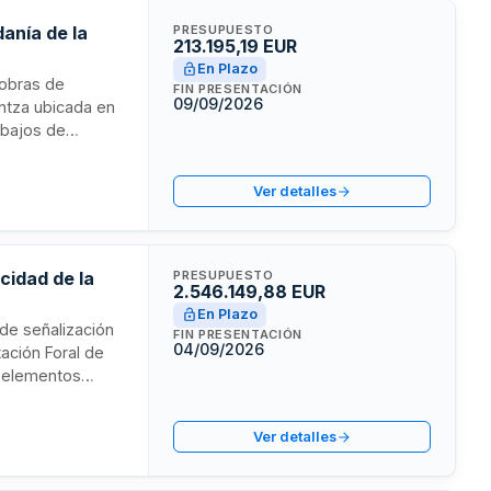
anía de la
PRESUPUESTO
213.195,19 EUR
En Plazo
 obras de
FIN PRESENTACIÓN
09/09/2026
intza ubicada en
abajos de
abados y
rna de servicio
Ver detalles
esupuestada
cidad de la
PRESUPUESTO
2.546.149,88 EUR
En Plazo
 de señalización
FIN PRESENTACIÓN
04/09/2026
tación Foral de
y elementos
zkoa, con
a seguridad vial y
Ver detalles
incipales.