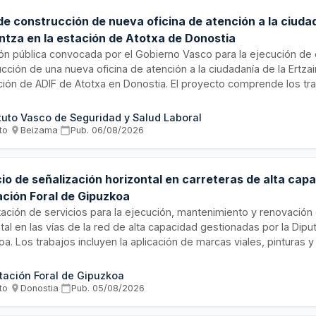
de construcción de nueva oficina de atención a la ciudad
intza en la estación de Atotxa de Donostia
ción pública convocada por el Gobierno Vasco para la ejecución de
cción de una nueva oficina de atención a la ciudadanía de la Ertza
ación de ADIF de Atotxa en Donostia. El proyecto comprende los tr
ción del terreno, construcción de la estructura, instalaciones, ac
miento necesarios para poner en funcionamiento una oficina mode
ituto Vasco de Seguridad y Salud Laboral
 destinada a mejorar la atención ciudadana. La inversión total pr
to
·
Beizama
·
Pub.
06/08/2026
de a más de doscientos mil euros.
io de señalización horizontal en carreteras de alta capa
ación Foral de Gipuzkoa
ación de servicios para la ejecución, mantenimiento y renovación
tal en las vías de la red de alta capacidad gestionadas por la Dipu
a. Los trabajos incluyen la aplicación de marcas viales, pinturas 
antes en carreteras forales. El servicio abarca el territorio de Gipu
lar relevancia en Donostia. Esta licitación pública busca garantizar l
tación Foral de Gipuzkoa
bilidad adecuada de la señalización en las infraestructuras viarias pr
to
·
Donostia
·
Pub.
05/08/2026