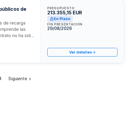
públicos de
PRESUPUESTO
213.355,15 EUR
En Plazo
os de recarga
FIN PRESENTACIÓN
29/08/2026
comprende las
ntrato no ha sido
administración
tativa, con
Ver detalles
o y en la
4
Siguiente