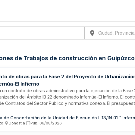
iones de Trabajos de construcción en Guipúzcoa
ato de obras para la Fase 2 del Proyecto de Urbanización
ernúa-El Infierno
ta un contrato de obras administrativo para la ejecución de la Fase
nización del Ámbito IB 22 denominado Infernúa-El Infierno. El cont
 de Contratos del Sector Público y normativa conexa. El presupues
ión y el plazo de ejecución constan en la Carátula del pliego. Las o
 o inferiores al presupuesto indicado. Los precios unitarios se apl
coeficiente de adjudicación resultante de la oferta económica. El 
to
·
Donostia
·
Pub.
06/08/2026
garse mediante resolución del órgano de contratación.