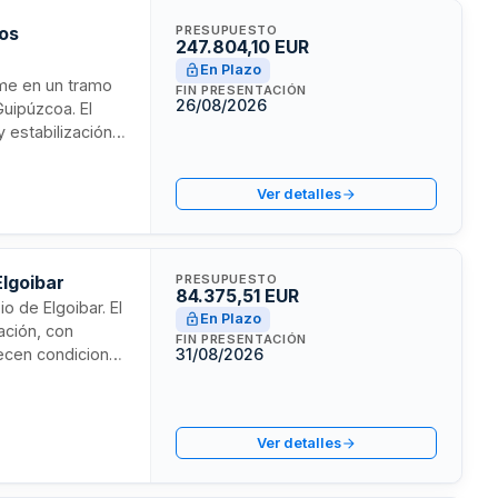
tos
PRESUPUESTO
247.804,10 EUR
En Plazo
irme en un tramo
FIN PRESENTACIÓN
26/08/2026
Guipúzcoa. El
 estabilización
4+350 y 4+690. La
garantizar la
Ver detalles
Elgoibar
PRESUPUESTO
84.375,51 EUR
o de Elgoibar. El
En Plazo
ación, con
FIN PRESENTACIÓN
lecen condiciones
31/08/2026
ridad y salud en
 la
Ver detalles