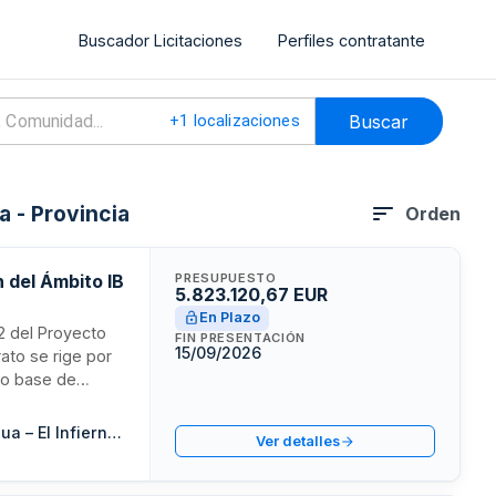
Buscador Licitaciones
Perfiles contratante
Buscar
+
1
localizaciones
 - Provincia
Orden
 del Ámbito IB
PRESUPUESTO
5.823.120,67 EUR
En Plazo
 2 del Proyecto
FIN PRESENTACIÓN
15/09/2026
rato se rige por
to base de
fertas deben ser
ican afectados
Junta de Concertación de la Unidad de Ejecución II.13/IN.01 “ Infernua – El Infierno “
Ver detalles
contrato podrá