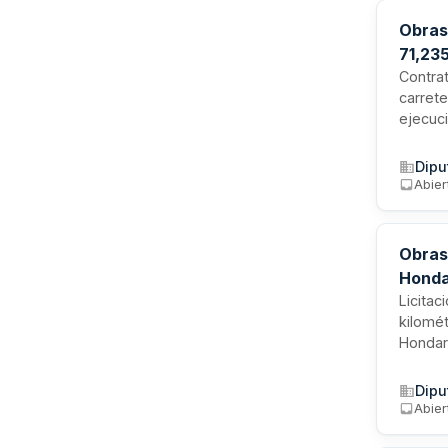
Obras 
71,235
Contrat
carrete
ejecuci
71,235 
técnica
Dipu
infraes
Abier
Obras
Honda
Licitac
kilomét
Hondarr
diseñad
del pro
Dipu
Abier