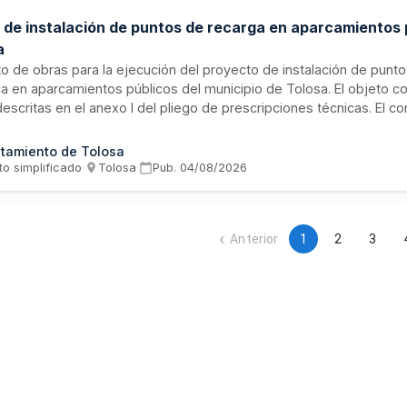
 de instalación de puntos de recarga en aparcamientos 
a
o de obras para la ejecución del proyecto de instalación de punt
ca en aparcamientos públicos del municipio de Tolosa. El objeto 
escritas en el anexo I del pliego de prescripciones técnicas. El co
o en lotes según justificación expresada en la documentación. La 
ante ejerce la inspección y vigilancia a través de la dirección facul
tamiento de Tolosa
des de comprobación y supervisión durante la vigencia del contrat
to simplificado
·
Tolosa
·
Pub.
04/08/2026
ión de resultados.
Anterior
1
2
3