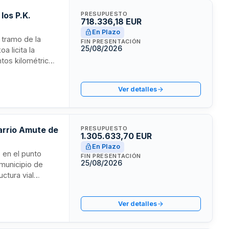
los P.K.
PRESUPUESTO
718.336,18 EUR
En Plazo
 tramo de la
FIN PRESENTACIÓN
25/08/2026
a licita la
ntos kilométricos
rodadura mediante
idad de la
Ver detalles
arrio Amute de
PRESUPUESTO
1.305.633,70 EUR
En Plazo
 en el punto
FIN PRESENTACIÓN
25/08/2026
 municipio de
uctura vial
cita la totalidad
áfico.
Ver detalles