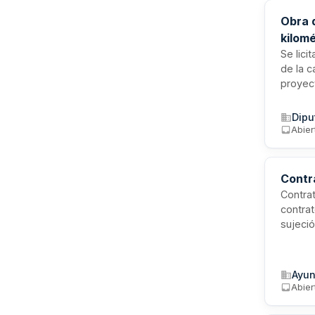
Obra d
kilom
Se lici
de la c
proyec
del te
actuaci
Dipu
segurid
Abier
Contr
Contrat
contrat
sujeció
especia
el trab
docume
Ayun
Abier