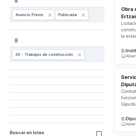
Obra 
Anuncio Previo
Publicada
Ertza
Licita
constru
la est
prepara
equipa
Inst
45 - Trabajos de construcción
público
Abier
ascien
Servic
Diput
Contrat
horizon
Gipuzko
reflect
particu
Dipu
la visi
Abier
Buscar en lotes