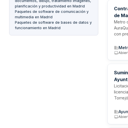
documentos, dibujo, tratamiento imágenes,
planificación y productividad en Madrid
Contr
Paquetes de software de comunicación y
de Ma
multimedia en Madrid
Metro d
Paquetes de software de bases de datos y
AuraQua
funcionamiento en Madrid
con pre
actuali
prórrog
Metr
proveed
Abier
Sumin
Ayunt
Licitac
licenc
Torrej
garanti
como u
Ayun
incluye
Abier
de dise