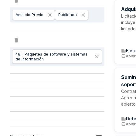
Adquis
Anuncio Previo
Publicada
Licitac
incluye
licitad
los sub
datos d
Ejér
48 - Paquetes de software y sistemas
Abier
de información
Sumin
sopor
Contrat
Agreem
abierto
del Sec
constit
Defe
Abier