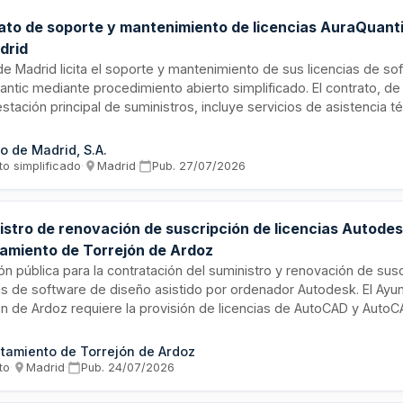
ato de soporte y mantenimiento de licencias AuraQuant
drid
e Madrid licita el soporte y mantenimiento de sus licencias de so
ntic mediante procedimiento abierto simplificado. El contrato, de
stación principal de suministros, incluye servicios de asistencia t
zaciones de la plataforma. La duración prevista es de tres años, c
a. El adjudicatario deberá ser fabricante o socio comercial autori
o de Madrid, S.A.
or de la solución.
to simplificado
·
Madrid
·
Pub.
27/07/2026
istro de renovación de suscripción de licencias Autodes
amiento de Torrejón de Ardoz
ión pública para la contratación del suministro y renovación de sus
ias de software de diseño asistido por ordenador Autodesk. El Ay
ón de Ardoz requiere la provisión de licencias de AutoCAD y Auto
zar la continuidad operativa de sus herramientas de diseño en áre
rbanismo, obras, medio ambiente, mantenimiento e infraestructura
tamiento de Torrejón de Ardoz
 la gestión coordinada de las licencias necesarias para el desem
to
·
Madrid
·
Pub.
24/07/2026
ño técnico municipal.