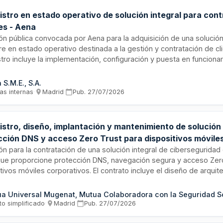
istro en estado operativo de solución integral para con
es - Aena
ión pública convocada por Aena para la adquisición de una soluci
e en estado operativo destinada a la gestión y contratación de cli
tro incluye la implementación, configuración y puesta en funcion
a integrado que permita optimizar los procesos de relación comerc
os de los aeropuertos. La solución deberá estar completamente op
 S.M.E., S.A.
ble para su uso inmediato por parte de la entidad adjudicataria.
as internas
·
Madrid
·
Pub.
27/07/2026
istro, diseño, implantación y mantenimiento de solución
cción DNS y acceso Zero Trust para dispositivos móvile
rsal
ión para la contratación de una solución integral de cibersegurida
que proporcione protección DNS, navegación segura y acceso Zer
tivos móviles corporativos. El contrato incluye el diseño de arquite
ación con fases piloto y producción, configuración, integración c
ntes, puesta en marcha y servicios continuos de soporte técnico 
a Universal Mugenat, Mutua Colaboradora con la Seguridad So
ución debe integrase con sistemas de identidad, MDM/UEM y SIEM
to simplificado
·
Madrid
·
Pub.
27/07/2026
miento de normativas ENS y de protección de datos.