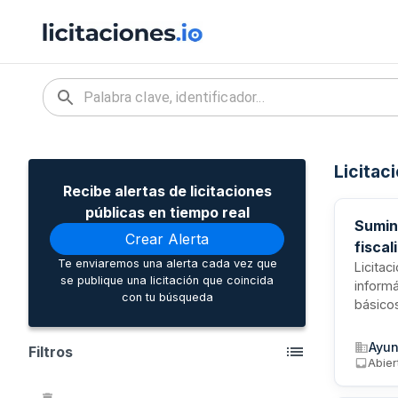
Licitac
Recibe alertas de licitaciones
públicas en tiempo real
Sumin
Crear Alerta
fisca
Te enviaremos una alerta cada vez que
Licitac
se publique una licitación que coincida
informá
con tu búsqueda
básico
informa
relacio
Ayun
Filtros
la impl
Abier
durante
permane