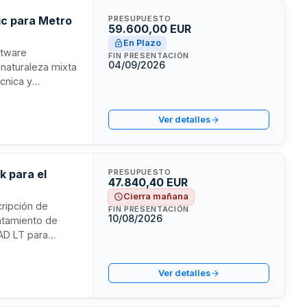
ic para Metro
PRESUPUESTO
59.600,00 EUR
En Plazo
ftware
FIN PRESENTACIÓN
04/09/2026
 naturaleza mixta
écnica y
on posibilidad de
zado del
Ver detalles
k para el
PRESUPUESTO
47.840,40 EUR
Cierra mañana
cripción de
FIN PRESENTACIÓN
10/08/2026
untamiento de
CAD LT para
as técnicas
s. El contrato
Ver detalles
peño de funciones