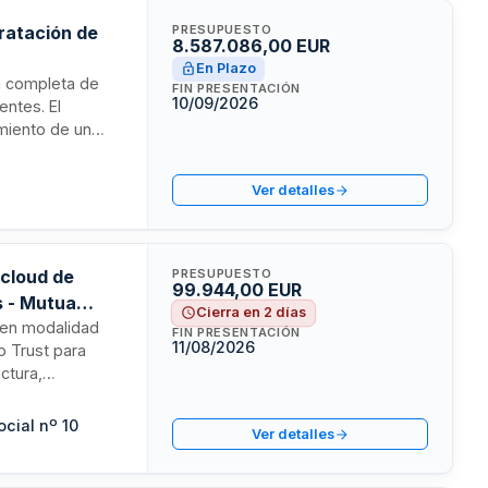
tratación de
PRESUPUESTO
8.587.086,00 EUR
En Plazo
ón completa de
FIN PRESENTACIÓN
10/09/2026
entes. El
amiento de un
ial con los
erativa y
Ver detalles
 cloud de
PRESUPUESTO
99.944,00 EUR
s - Mutua
Cierra en 2 días
d en modalidad
FIN PRESENTACIÓN
11/08/2026
o Trust para
ctura,
on sistemas
y mantenimiento.
cial nº 10
Ver detalles
, con