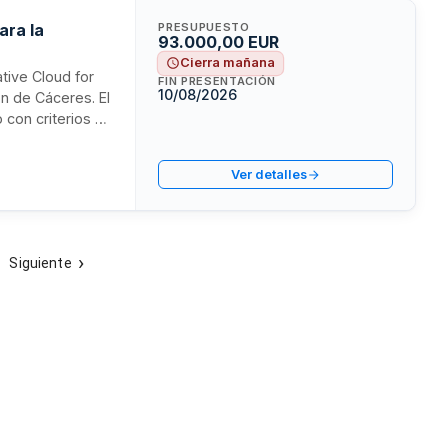
ara la
PRESUPUESTO
93.000,00 EUR
Cierra mañana
ative Cloud for
FIN PRESENTACIÓN
10/08/2026
ón de Cáceres. El
 con criterios de
esidad de
nstitucional
Ver detalles
eros, así como
abajo en la
Siguiente