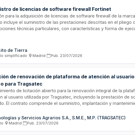
stro de licencias de software firewall Fortinet
ión para la adquisición de licencias de software firewall de la marca 
o incluye el suministro de las prestaciones descritas en el pliego 
pciones técnicas particulares, con características y forma de ejec
cidas en la documentación contractual. Los licitadores deberán cu
tos de capacidad y solvencia establecidos en la Ley de Contratos
, pudiendo participar empresas nacionales, comunitarias y extran
cito de Tierra
diciones legales requeridas.
to simplificado
·
Madrid
·
Pub.
23/07/2026
ación de renovación de plataforma de atención al usuari
co para Tragsatec
miento de licitación abierto para la renovación integral de la plat
n al usuario utilizada por Tragsatec, incluyendo la prestación de 
do. El contrato comprende el suministro, implantación y mantenimi
n tecnológica destinada a mejorar la gestión y respuesta a las co
s. La adjudicación se realizará conforme a regulación armonizada
ologías y Servicios Agrarios S.A., S.M.E., M.P. (TRAGSATEC)
os del Sector Público.
to
·
Madrid
·
Pub.
23/07/2026