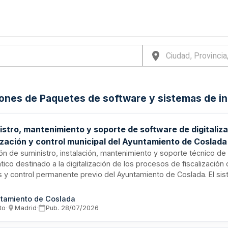
iones de Paquetes de software y sistemas de i
istro, mantenimiento y soporte de software de digitaliz
lización y control municipal del Ayuntamiento de Coslada
ión de suministro, instalación, mantenimiento y soporte técnico d
tico destinado a la digitalización de los procesos de fiscalización 
s y control permanente previo del Ayuntamiento de Coslada. El si
tizado permitirá modernizar y automatizar los trámites administra
nados con la inspección y supervisión de cumplimiento normativo m
tamiento de Coslada
antación del software, formación de usuarios, asistencia técnica y
to
·
Madrid
·
Pub.
28/07/2026
 el período de vigencia del contrato. El contratista proporcionará
nte para garantizar el correcto funcionamiento de la aplicación.