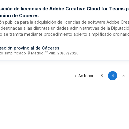
sición de licencias de Adobe Creative Cloud for Teams p
ación de Cáceres
ión pública para la adquisición de licencias de software Adobe Cre
estinadas a las distintas unidades administrativas de la Diputaci
o se tramita mediante procedimiento abierto simplificado ordinario
ación exclusivamente cuantificables. El objeto responde a la nec
er de herramientas de diseño que permitan mantener una imagen i
tación provincial de Cáceres
nea, garantizar ediciones complejas e interoperabilidad con terc
to simplificado
·
Madrid
·
Pub.
23/07/2026
r mayor confiabilidad, productividad y continuidad de flujos de tr
tración provincial.
Anterior
3
4
5