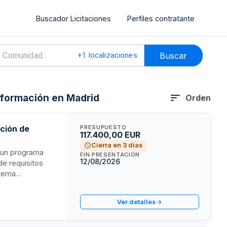
Buscador Licitaciones
Perfiles contratante
Buscar
+
1
localizaciones
nformación en Madrid
Orden
ación de
PRESUPUESTO
117.400,00 EUR
Cierra en 3 días
e un programa
FIN PRESENTACIÓN
12/08/2026
de requisitos
stema
tivos
unicipal. Incluye
Ver detalles
 actualizaciones
 soporte