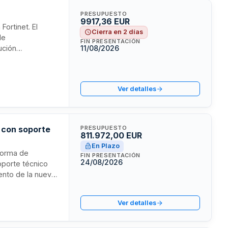
PRESUPUESTO
9917,36 EUR
Fortinet. El
Cierra en 2 días
de
FIN PRESENTACIÓN
ución
11/08/2026
mplir con los
 del Sector
jeras que reúnan
Ver detalles
o con soporte
PRESUPUESTO
811.972,00 EUR
En Plazo
aforma de
FIN PRESENTACIÓN
24/08/2026
soporte técnico
ento de la nueva
nsultas de
 según la Ley de
Ver detalles