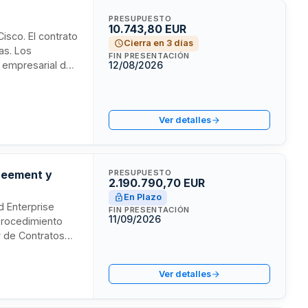
PRESUPUESTO
10.743,80 EUR
Cisco. El contrato
Cierra en 3 días
mas. Los
FIN PRESENTACIÓN
l empresarial de
12/08/2026
 de protección de
d contratante.
Ver detalles
greement y
PRESUPUESTO
2.190.790,70 EUR
En Plazo
d Enterprise
FIN PRESENTACIÓN
11/09/2026
procedimiento
ey de Contratos
eza
Ver detalles