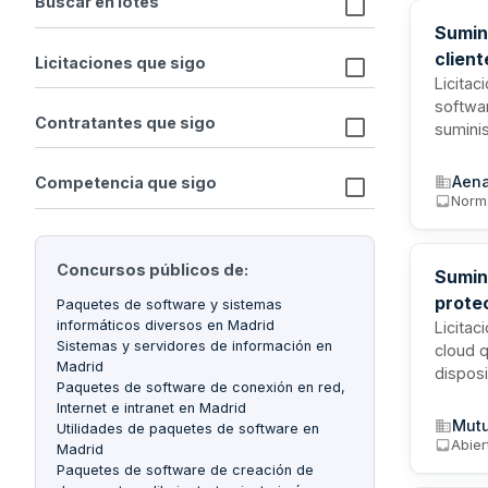
Buscar en lotes
Sumin
client
Licitaciones que sigo
Licitac
softwar
Contratantes que sigo
suminis
sistem
usuari
Aena
Competencia que sigo
disponi
Norm
Concursos públicos de:
Sumin
prote
Paquetes de software y sistemas
informáticos diversos en Madrid
Unive
Licitac
Sistemas y servidores de información en
cloud 
Madrid
disposi
Paquetes de software de conexión en red,
implant
Internet e intranet en Madrid
existe
Mutu
Utilidades de paquetes de software en
La sol
Abier
Madrid
cumpli
Paquetes de software de creación de