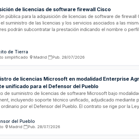
ición de licencias de software firewall Cisco
ión pública para la adquisición de licencias de software de firewall 
 el suministro de las licencias y los servicios asociados a las mis
ores podrán subcontratar la prestación indicando el nombre o perfi
contratistas. El adjudicatario deberá cumplir con las obligaciones
e carácter personal si accede a información personal de la entida
cito de Tierra
to simplificado
·
Madrid
·
Pub.
28/07/2026
istro de licencias Microsoft en modalidad Enterprise A
te unificado para el Defensor del Pueblo
o de suministro de licencias de software Microsoft bajo modalida
ent, incluyendo soporte técnico unificado, adjudicado mediante 
 ordinario por el Defensor del Pueblo. El contrato se rige por la L
tor Público y tiene carácter administrativo en atención a la natural
ucional del organismo contratante.
nsor del Pueblo
to
·
Madrid
·
Pub.
28/07/2026