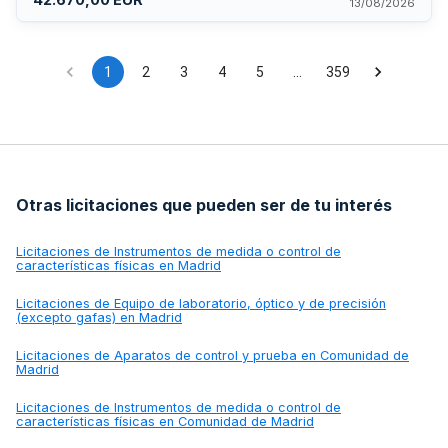
modalidades de asistencia como tarjeta monedero,
13/08/2026
prestaciones y kits de entidades benéficas. El contrato
incluye mantenimiento, actualizaciones, soporte técnico y
promoción de perspectiva de género mediante lenguaje
inclusivo.
1
2
3
4
5
…
359
Otras licitaciones que pueden ser de tu interés
Licitaciones de
Instrumentos de medida o control de
características físicas en Madrid
Licitaciones de
Equipo de laboratorio, óptico y de precisión
(excepto gafas) en Madrid
Licitaciones de
Aparatos de control y prueba en Comunidad de
Madrid
Licitaciones de
Instrumentos de medida o control de
características físicas en Comunidad de Madrid