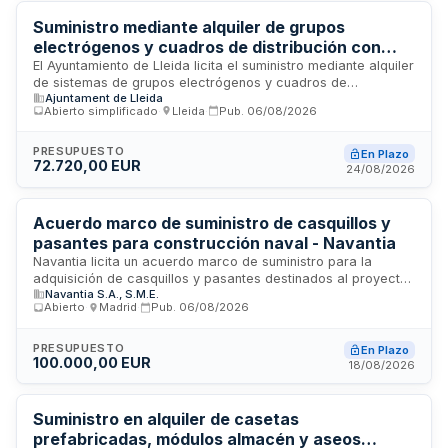
centro hospitalario, requiriendo productos de calidad y
cumplimiento de normas de seguridad alimentaria.
Suministro mediante alquiler de grupos
electrógenos y cuadros de distribución con
instalación y mantenimiento para las Fiestas de
El Ayuntamiento de Lleida licita el suministro mediante alquiler
de sistemas de grupos electrógenos y cuadros de
Lleida
Ajuntament de Lleida
distribución destinados a la Festa Mayor y las Fiestas de
Abierto simplificado
·
Lleida
·
Pub.
06/08/2026
Otoño. El servicio incluye la instalación, mantenimiento,
desmontaje y transporte de los equipos, así como el
combustible necesario para su funcionamiento. Además,
PRESUPUESTO
En Plazo
72.720,00 EUR
comprende la asistencia de personal técnico cualificado,
24/08/2026
suministro de materiales y consumibles, transportes y
seguros derivados de la ejecución del contrato.
Acuerdo marco de suministro de casquillos y
pasantes para construcción naval - Navantia
Navantia licita un acuerdo marco de suministro para la
adquisición de casquillos y pasantes destinados al proyecto
Navantia S.A., S.M.E.
BAC de construcción naval. El contrato, tramitado mediante
Abierto
·
Madrid
·
Pub.
06/08/2026
procedimiento abierto ordinario, cubre las cantidades
estimadas necesarias para la construcción de un buque. El
suministrador deberá cumplir con la norma de calidad PECAL
PRESUPUESTO
En Plazo
100.000,00 EUR
2110, garantizar la competencia técnica del personal y
18/08/2026
asegurar la conformidad de los productos conforme a los
requerimientos contractuales especificados.
Suministro en alquiler de casetas
prefabricadas, módulos almacén y aseos