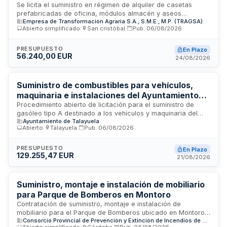
portátiles para emergencias por incendios
Se licita el suministro en régimen de alquiler de casetas
prefabricadas de oficina, módulos almacén y aseos
forestales - TRAGSA
Empresa de Transformación Agraria S.A., S.M.E., M.P. (TRAGSA)
portátiles químicos para el Plan de Actuaciones de Ámbito
Abierto simplificado
·
San cristóbal
·
Pub.
06/08/2026
Local ante Emergencias por Incendios Forestales, que
ejecuta TRAGSA. El servicio incluye transporte, entrega,
instalación, puesta en servicio en ubicaciones indicadas,
PRESUPUESTO
En Plazo
56.240,00 EUR
mantenimiento integral de sanitarios con limpieza y
24/08/2026
desinfección, servicio de aire acondicionado en casetas,
reubicación cuando sea necesario y retirada final con
restitución de zonas. El contratista debe aportar personal
Suministro de combustibles para vehículos,
formado, uniformado e identificado, equipos de protección y
maquinaria e instalaciones del Ayuntamiento
medios necesarios, asumiendo todas las responsabilidades
de Talayuela
Procedimiento abierto de licitación para el suministro de
laborales y ambientales aplicables.
gasóleo tipo A destinado a los vehículos y maquinaria del
Ayuntamiento de Talayuela
parque móvil municipal, así como gasóleo tipo B y C para
Abierto
·
Talayuela
·
Pub.
06/08/2026
sistemas de calefacción de las instalaciones municipales del
Excmo. Ayuntamiento de Talayuela. El contrato se estructura
en dos lotes diferenciados, con una duración de dos años
PRESUPUESTO
En Plazo
129.255,47 EUR
prorrogable por un año adicional, y se ejecutará en el
21/08/2026
almacén municipal y en diversos equipamientos municipales.
El precio se determina por unitario variable según el
consumo efectivo, sin posibilidad de revisión de precios.
Suministro, montaje e instalación de mobiliario
para Parque de Bomberos en Montoro
Contratación de suministro, montaje e instalación de
mobiliario para el Parque de Bomberos ubicado en Montoro,
Consorcio Provincial de Prevención y Extinción de Incendios de Córdoba (CPPEI)
estructurada en tres lotes independientes: mobiliario de