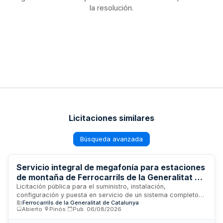
la resolución.
Licitaciones similares
Búsqueda avanzada
Servicio integral de megafonía para estaciones
de montaña de Ferrocarrils de la Generalitat de
Catalunya con instalación, configuración y
Licitación pública para el suministro, instalación,
configuración y puesta en servicio de un sistema completo
mantenimiento técnico
Ferrocarrils de la Generalitat de Catalunya
de megafonía destinado a las estaciones de montaña
Abierto
·
Pinós
·
Pub.
06/08/2026
operadas por Ferrocarrils de la Generalitat de Catalunya. El
contrato incluye los equipos de sonorización, su instalación