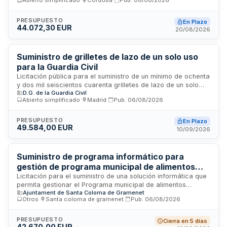
Abierto simplificado
·
Córdoba
·
Pub.
06/08/2026
cocina con electrodomésticos, mobiliario para vestuarios y
mobiliario para oficinas, salón y zona de formación. El
procedimiento se tramita mediante licitación electrónica con
PRESUPUESTO
En Plazo
44.072,30 EUR
procedimiento abierto simplificado abreviado, conforme a la
20/08/2026
normativa de contratación del sector público aplicable.
Suministro de grilletes de lazo de un solo uso
para la Guardia Civil
Licitación pública para el suministro de un mínimo de ochenta
y dos mil seiscientos cuarenta grilletes de lazo de un solo
D.G. de la Guardia Civil
uso destinados a equipar diferentes unidades de la Guardia
Abierto simplificado
·
Madrid
·
Pub.
06/08/2026
Civil. El contrato, convocado mediante procedimiento abierto
simplificado ordinario, incluye todos los gastos asociados a
la prestación como transportes, embalajes y seguros. La
PRESUPUESTO
En Plazo
49.584,00 EUR
ejecución contempla condiciones especiales referentes a la
10/09/2026
gestión selectiva de residuos y embalajes generados
durante el suministro.
Suministro de programa informático para
gestión de programa municipal de alimentos
solidarios y comedor social
Licitación para el suministro de una solución informática que
permita gestionar el Programa municipal de alimentos
Ajuntament de Santa Coloma de Gramenet
solidarios, comedor social y otros programas relacionados
Otros
·
Santa coloma de gramenet
·
Pub.
06/08/2026
con la Garantía Alimentaria. El sistema debe facilitar la
planificación y gestión de la información y recursos de los
servicios a prestar, incluyendo compatibilidad con otras
PRESUPUESTO
Cierra en 5 días
42.670,00 EUR