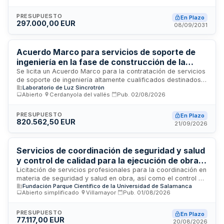
dinámico de adquisición con duración de cinco años, dirigido
a profesionales y empresas que acrediten solvencia
PRESUPUESTO
En Plazo
297.000,00 EUR
económica, financiera y técnica mediante experiencia
08/09/2031
demostrada en servicios similares. La licitación se tramita
mediante procedimiento restringido ordinario.
Acuerdo Marco para servicios de soporte de
ingeniería en la fase de construcción de la
actualización de la fuente de luz del sincrotrón
Se licita un Acuerdo Marco para la contratación de servicios
de soporte de ingeniería altamente cualificados destinados a
ALBA
Laboratorio de Luz Sincrotrón
la fase de construcción de la infraestructura ALBA II. Los
Abierto
·
Cerdanyola del vallés
·
Pub.
02/08/2026
servicios comprenden asistencia técnica multidisciplinar en
ingeniería mecánica, fluidos, mecatrónica, diseño de
sistemas y gestión de proyectos. El contratista deberá
PRESUPUESTO
En Plazo
820.562,50 EUR
proporcionar soporte técnico integral para desarrollar,
21/09/2026
revisar, modificar y verificar diseños y parámetros técnicos
de la infraestructura, con ejecución en las instalaciones del
Centro de Luz Sincrotrón (CELLS) ubicadas en Cerdanyola del
Servicios de coordinación de seguridad y salud
Vallès.
y control de calidad para la ejecución de obra
del Edificio M4 de la Fundación Parque
Licitación de servicios profesionales para la coordinación en
materia de seguridad y salud en obra, así como el control de
Científico de la Universidad de Salamanca
Fundación Parque Científico de la Universidad de Salamanca
calidad del proyecto y su ejecución asociados a la
Abierto simplificado
·
Villamayor
·
Pub.
01/08/2026
renovación del Edificio M4 de la Fundación Parque Científico
de la Universidad de Salamanca. La contratación se realiza
en dos lotes independientes: coordinación de seguridad
PRESUPUESTO
En Plazo
77.117,00 EUR
laboral en las obras y supervisión técnica de calidad durante
20/08/2026