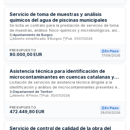
la ejecución del proyecto. Los servicios se prestarán en
Villamayor, Salamanca.
Servicio de toma de muestras y análisis
químicos del agua de piscinas municipales
Se licita un contrato para la prestación de servicios de toma
de muestras, análisis físico-químicos y microbiológicos, así
Ayuntamiento de Burgos
como emisión de informes técnicos sobre la calidad del
Abierto simplificado
·
Burgos
·
Pub.
31/07/2026
agua de las piscinas municipales gestionadas por el Servicio
Municipalizado de Deportes. El servicio se ejecutará
conforme al Real Decreto 742/2013 y demás normativa
PRESUPUESTO
En Plazo
80.000,00 EUR
aplicable en materia de criterios técnico-sanitarios de
17/08/2026
piscinas. La duración es de dos años.
Asistencia técnica para identificación de
microcontaminantes en cuencas catalanas y
evaluación de riesgo asociado
Licitación de servicios de asistencia técnica dirigida a la
identificación y análisis de microcontaminantes presentes en
Departament de Territori
las masas de agua de las cuencas catalanas, con
Abierto
·
Pinós
·
Pub.
30/07/2026
evaluación del riesgo asociado. Los trabajos se alinean con
el Real Decreto 817 de 2015 y la metodología establecida
por el Ministerio para la Transición Ecológica. El contrato
PRESUPUESTO
En Plazo
472.449,80 EUR
incluye análisis químicos mediante técnicas avanzadas,
28/09/2026
establecimiento de normas de calidad ambiental y apoyo
técnico para la evaluación del estado ecológico de aguas
superficiales y subterráneas en Cataluña.
Servicio de control de calidad de la obra del