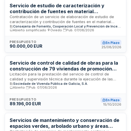
Servicio de estudio de caracterización y
contribución de fuentes en material
particulado atmosférico - Estación de El
Contratación de un servicio de elaboración de estudio de
caracterización y contribución de fuentes en el material
Lauredal de Gijón
Consejeria de Fomento, Cooperación Local y Prevención de Incendios del Principado de Asturias
particulado atmosférico en el entorno de la estación de
Abierto simplificado
·
Oviedo
·
Pub.
07/08/2026
control de la calidad del aire de El Lauredal de Gijón. El
Principado de Asturias licita este contrato de servicios
mediante procedimiento abierto simplificado para realizar un
PRESUPUESTO
En Plazo
90.000,00 EUR
análisis técnico especializado sobre la composición y origen
25/08/2026
de las partículas contaminantes del aire en la zona de
estudio.
Servicio de control de calidad de obras para la
construcción de 79 viviendas de promoción
pública en Ames, A Coruña
Licitación para la prestación del servicio de control de
calidad y supervisión técnica durante la ejecución de las
Sociedade de Vivenda Pública de Galicia, S.A.
obras de construcción de un edificio de setenta y nueve
Abierto
·
Pub.
07/08/2026
viviendas de promoción pública ubicado en la parcela S-15
de la Rúa Agriños en el municipio de Ames, A Coruña. La
Sociedade de Vivenda Pública de Galicia contrata esta
PRESUPUESTO
En Plazo
89.196,00 EUR
supervisión técnica integral para garantizar el cumplimiento
15/10/2026
de especificaciones, normativas de construcción y
estándares de calidad durante todas las fases del proyecto
inmobiliario de vivienda social.
Servicios de mantenimiento y conservación de
espacios verdes, arbolado urbano y áreas