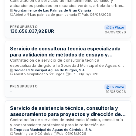
caninas del Ayuntamiento de Las Palmas de
Contratación de servicios de mantenimiento continuo y
actuaciones puntuales en espacios verdes, arbolado urbano
Gran Canaria con asistencia técnica
Ayuntamiento de Las Palmas de Gran Canaria
y áreas caninas del municipio de Las Palmas de Gran
especializada
Abierto
·
Las palmas de gran canaria
·
Pub.
06/08/2026
Canaria. El contrato incluye asistencia técnica especializada
para control de calidad, supervisión y apoyo estratégico. El
servicio abarca parques urbanos, zonas ajardinadas,
PRESUPUESTO
En Plazo
130.656.837,92 EUR
arbolado en calles, jardineras, espacios en márgenes de
04/09/2026
vías y áreas deportivas municipales, con criterios de
sostenibilidad ambiental y responsabilidad social, alineado
con el Plan Director del Arbolado Urbano municipal.
Servicio de consultoría técnica especializada
para validación de métodos de ensayo y
mantenimiento de certificaciones ISO del
Contratación de servicio de consultoría técnica
especializada dirigido a la Sociedad Municipal de Aguas de
laboratorio de Aguas de Burgos
Sociedad Municipal Aguas de Burgos, S.A.
Burgos para la validación y verificación de métodos de
Abierto simplificado
·
Burgos
·
Pub.
03/08/2026
ensayo fisicoquímicos y microbiológicos en aguas de
consumo humano, formación del personal técnico, y
mantenimiento continuado del sistema de gestión de calidad
PRESUPUESTO
En Plazo
-
conforme a las normas UNE-EN ISO/IEC 17025:2017 y UNE-EN
19/08/2026
ISO 9001:2025. El servicio se desarrollará en las
instalaciones del laboratorio ubicado en Burgos durante dos
años.
Servicio de asistencia técnica, consultoría y
asesoramiento para proyectos y dirección de
obras de EMACSA
Contratación de servicios de asistencia técnica, consultoría
y asesoramiento profesional para la redacción de
Empresa Municipal de Aguas de Córdoba, S.A.
proyectos, dirección de obras y seguimiento técnico de
Restringido
·
Córdoba
·
Pub.
03/08/2026
servicios por parte de EMACSA. Se establece un sistema