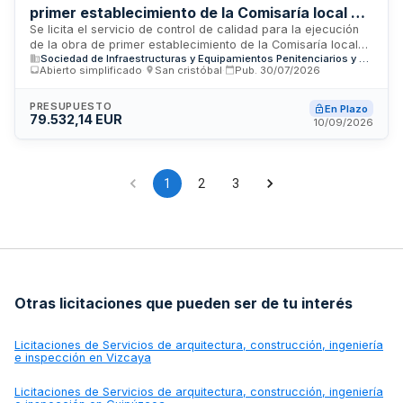
primer establecimiento de la Comisaría local de
la Policía Nacional en Mahón, Menorca
Se licita el servicio de control de calidad para la ejecución
de la obra de primer establecimiento de la Comisaría local
Sociedad de Infraestructuras y Equipamientos Penitenciarios y de la Seguridad del Estado, S.M.E., S.A.
de la Policía Nacional en Mahón, isla de Menorca. El servicio
Abierto simplificado
·
San cristóbal
·
Pub.
30/07/2026
comprende el control de ejecución de la obra, control de
calidad de materiales, procesos constructivos e
instalaciones, así como las pruebas de puesta en
PRESUPUESTO
En Plazo
79.532,14 EUR
funcionamiento de toda la edificación. El adjudicatario
10/09/2026
deberá disponer de laboratorios acreditados en todos los
grupos de ensayos y contar con técnicos especializados en
mecánica del suelo, estructuras, edificación e instalaciones
con experiencia mínima de diez años.
1
2
3
Otras licitaciones que pueden ser de tu interés
Licitaciones de
Servicios de arquitectura, construcción, ingeniería
e inspección en Vizcaya
Licitaciones de
Servicios de arquitectura, construcción, ingeniería