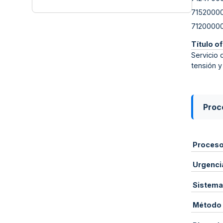
7152000
7120000
Título of
Servicio 
tensión y
Proce
Proces
Urgenci
Sistema
Método 