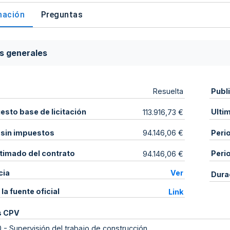
mación
Preguntas
s generales
Publ
Resuelta
sto base de licitación
Ulti
113.916,73 €
 sin impuestos
Peri
94.146,06 €
stimado del contrato
Peri
94.146,06 €
cia
Ver
Dura
 la fuente oficial
Link
s CPV
0
-
Supervisión del trabajo de construcción