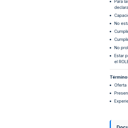
Para l
declara
Capaci
No esta
Cumplim
Cumpli
No proh
Estar p
el ROL
Términos
Oferta
Presenc
Experie
Doc