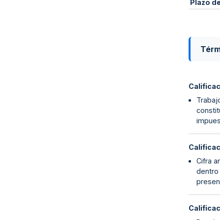
Plazo d
Térm
Califica
Trabajo
constit
impues
Califica
Cifra a
dentro 
present
Califica