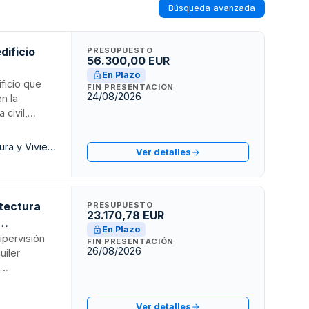
Búsqueda avanzada
dificio
PRESUPUESTO
56.300,00 EUR
En Plazo
ificio que
FIN PRESENTACIÓN
24/08/2026
n la
 civil,
coordinación
visión,
Consejeria de Gobierno de Obras Públicas, Infraestructuras, Arquitectura y Vivienda del Cabildo de Gran Canaria
Ver detalles
s de reforma,
dos.
itectura
PRESUPUESTO
23.170,78 EUR
En Plazo
upervisión
FIN PRESENTACIÓN
26/08/2026
uiler
e
das, e
ral para la
Ver detalles