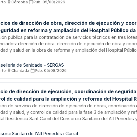
ción de ambas promociones dentro del marco del Programa de vi
erto
·
Córdoba
·
Pub.
05/08/2026
l del Plan de Recuperación, Transformación y Resiliencia en Andaluc
cios de dirección de obra, dirección de ejecución y coo
eguridad en reforma y ampliación del Hospital Público da
la
ción pública para la contratación de servicios técnicos en tres lote
enciados: dirección de obra, dirección de ejecución de obra y coor
idad y salud en la obra de reforma y ampliación del Hospital Públi
do en Burela, provincia de Lugo. La Consellería de Sanidade - SERG
 servicios profesionales necesarios para las fases 2 y 3 del proye
sellería de Sanidade - SERGAS
 y expansión de las instalaciones sanitarias, garantizando la corr
erto
·
Chantada
·
Pub.
05/08/2026
visión técnica, ejecución y cumplimiento normativo en materia de
e el desarrollo de los trabajos constructivos.
cio de dirección de ejecución, coordinación de segurida
ol de calidad para la ampliación y reforma del Hospital 
Camil - Consorcio Sanitario del Alt Penedès y Garraf
ación de servicio de dirección de ejecución de obras, coordinación
dad y salud, y control de calidad para la fase 3 de ampliación y r
al Residencia Sant Camil del Consorcio Sanitario del Alt Penedès y 
io incluye la dirección material de la ejecución de obras civiles e i
l cualitativo y cuantitativo de la construcción, supervisión del cu
sorci Sanitari de l'Alt Penedès i Garraf