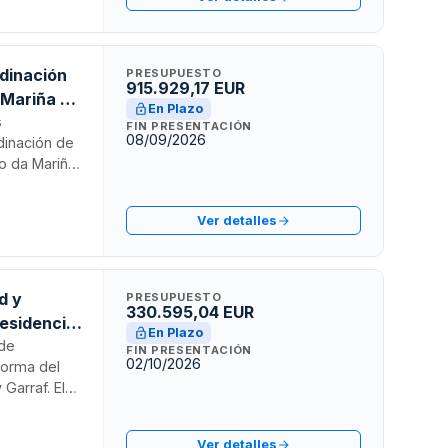
vienda
ía.
rdinación
PRESUPUESTO
915.929,17 EUR
 Mariña de
En Plazo
s
FIN PRESENTACIÓN
08/09/2026
dinación de
co da Mariña
AS licita
cto de
Ver detalles
ecta
 seguridad
d y
PRESUPUESTO
330.595,04 EUR
Residencia
En Plazo
 de
FIN PRESENTACIÓN
02/10/2026
eforma del
Garraf. El
nstalaciones,
mplimiento de
Ver detalles