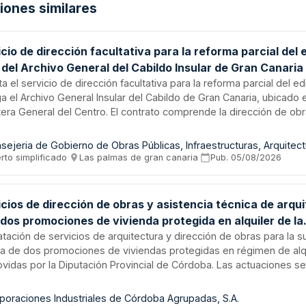
ciones similares
cio de dirección facultativa para la reforma parcial del e
del Archivo General del Cabildo Insular de Gran Canaria
ita el servicio de dirección facultativa para la reforma parcial del ed
a el Archivo General Insular del Cabildo de Gran Canaria, ubicado e
era General del Centro. El contrato comprende la dirección de obra
ción de obra de instalaciones, dirección de ejecución de la obra y 
uridad y salud. El adjudicatario deberá prestar servicios de super
inación y seguimiento técnico durante la ejecución de los trabajo
rto simplificado
·
Las palmas de gran canaria
·
Pub.
05/08/2026
a estructura de equipo multidisciplinario según los lotes contrata
cios de dirección de obras y asistencia técnica de arqu
dos promociones de vivienda protegida en alquiler de la
tación Provincial de Córdoba
tación de servicios de arquitectura y dirección de obras para la s
ca de dos promociones de viviendas protegidas en régimen de alq
vidas por la Diputación Provincial de Córdoba. Las actuaciones s
ollarán en los municipios de Aguilar de la Frontera, con tres vivien
r, con cinco viviendas. El contrato incluye la asistencia técnica integ
poraciones Industriales de Córdoba Agrupadas, S.A.