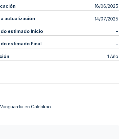
icación
16/06/2025
ma actualización
14/07/2025
odo estimado Inicio
-
odo estimado Final
-
ción
1 Año
e Vanguardia en Galdakao