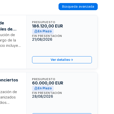
Búsqueda avanzada
de
PRESUPUESTO
186.120,00 EUR
les de
En Plazo
cución de
FIN PRESENTACIÓN
21/08/2026
argo de la
cio incluye
ual, música
as se
Ver detalles
n espacios al
aria deberá
contrato.
onciertos
PRESUPUESTO
60.000,00 EUR
En Plazo
ización de
FIN PRESENTACIÓN
28/08/2026
ganizados
dios
ales y de