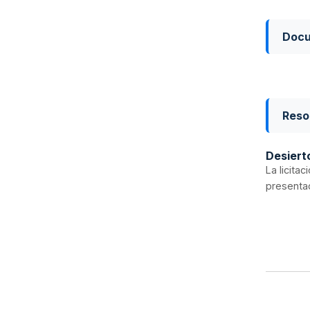
Doc
Reso
Desiert
La licita
presentad