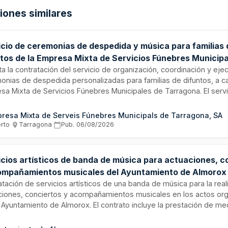
ciones similares
icio de ceremonias de despedida y música para familias 
ntos de la Empresa Mixta de Servicios Fúnebres Municipa
agona
ita la contratación del servicio de organización, coordinación y eje
onias de despedida personalizadas para familias de difuntos, a c
sa Mixta de Servicios Fúnebres Municipales de Tarragona. El servi
ría de ceremonias, coordinación de eventos, proyección audiovis
recto y servicios de oficiantes de ceremonias laicas. Las ceremoni
resa Mixta de Serveis Fúnebres Municipals de Tarragona, SA
arán en las salas del tanatorio municipal de Tarragona, así como e
erto
·
Tarragona
·
Pub.
06/08/2026
ibre, iglesias y centros de culto de la ciudad. La empresa adjudicat
r personal estable y con continuidad durante toda la duración del 
icios artísticos de banda de música para actuaciones, c
ompañamientos musicales del Ayuntamiento de Almorox
atación de servicios artísticos de una banda de música para la real
ciones, conciertos y acompañamientos musicales en los actos or
l Ayuntamiento de Almorox. El contrato incluye la prestación de me
nales, instrumentos, dirección musical, coordinación, ensayos,
azamientos, sustituciones y todas las obligaciones laborales, fisc