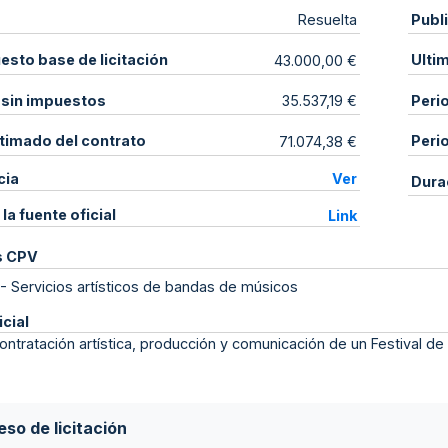
Publ
Resuelta
sto base de licitación
Ulti
43.000,00 €
 sin impuestos
Peri
35.537,19 €
stimado del contrato
Peri
71.074,38 €
cia
Ver
Dura
 la fuente oficial
Link
s CPV
-
Servicios artísticos de bandas de músicos
icial
ontratación artística, producción y comunicación de un Festival d
so de licitación