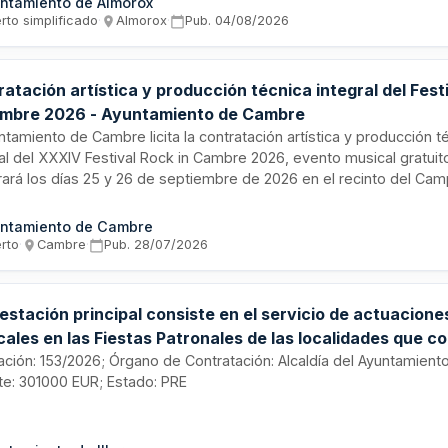
ntamiento de Almorox
dad Social asociadas. Se trata de un contrato plurianual con distr
rto simplificado
·
Almorox
·
Pub.
04/08/2026
 mensuales durante cuatro años.
atación artística y producción técnica integral del Fest
ambre 2026 - Ayuntamiento de Cambre
ntamiento de Cambre licita la contratación artística y producción t
ral del XXXIV Festival Rock in Cambre 2026, evento musical gratui
rará los días 25 y 26 de septiembre de 2026 en el recinto del Cam
ntrato comprende la actuación de cinco bandas profesionales, cin
es seleccionados mediante batalla de bandas, y toda la producción
ntamiento de Cambre
aria para la correcta ejecución del festival, celebrado ininterrum
erto
·
Cambre
·
Pub.
28/07/2026
 1992.
estación principal consiste en el servicio de actuacione
cales en las Fiestas Patronales de las localidades que c
ipio de Íllora y Feria del Ganado en 2026. Se establece
itación: 153/2026; Órgano de Contratación: Alcaldía del Ayuntamiento 
te: 301000 EUR; Estado: PRE
ación accesoria de la principal la instalación, gestión y
otación de las casetas-verbena y barras.