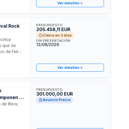
Ver detalles
ibución de
ival Rock
PRESUPUESTO
205.458,11 EUR
Cierra en 3 días
écnica
FIN PRESENTACIÓN
12/08/2026
to que se
po da Feira.
co grupos
 técnica
Ver detalles
pidamente
s
PRESUPUESTO
301.000,00 EUR
omponen el
Anuncio Previo
 como
de Illora;