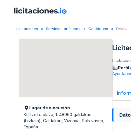
Licitaciones
Servicios artísticos
Galdácano
Festival
Licit
Licitacio
Perfil
Ayuntami
Infor
Lugar de ejecución
Dato
Kurtzeko plaza, 1. 48960 galdakao
(bizkaia), Galdakao, Vizcaya, País vasco,
España