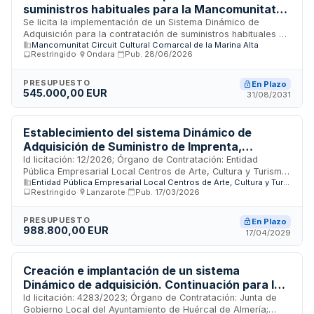
suministros habituales para la Mancomunitat
Comarcal Marina Alta
Se licita la implementación de un Sistema Dinámico de
Adquisición para la contratación de suministros habituales de
Mancomunitat Circuit Cultural Comarcal de la Marina Alta
la Mancomunitat Comarcal Marina Alta, entidad
Restringido
·
Ondara
·
Pub.
28/06/2026
supramunicipal con sede en Ondara. El sistema abarca diez
categorías de productos —libros, cartelería, merchandising,
material de oficina, equipos informáticos, equipos de sonido,
PRESUPUESTO
En Plazo
545.000,00 EUR
material deportivo, mobiliario, electrodomésticos y alquiler
31/08/2031
de equipos para eventos— destinados a atender las
necesidades cotidianas de los distintos departamentos y
áreas de la Mancomunidad. El procedimiento, íntegramente
Establecimiento del sistema Dinámico de
electrónico y abierto durante toda su vigencia, permite
Adquisición de Suministro de Imprenta,
adherirse en cualquier momento a cualquier empresa
vinilado, señaletica, consumibles y materiales
Id licitación: 12/2026; Órgano de Contratación: Entidad
interesada que acredite los requisitos de solvencia
Pública Empresarial Local Centros de Arte, Cultura y Turismo
promociones de la EPEL-CACT
establecidos, facilitando así la concurrencia, la
Entidad Pública Empresarial Local Centros de Arte, Cultura y Turismo de Lanzarote
de Lanzarote; Importe: 618000 EUR; Estado: PUB
transparencia y la racionalización del gasto público.
Restringido
·
Lanzarote
·
Pub.
17/03/2026
PRESUPUESTO
En Plazo
988.800,00 EUR
17/04/2029
Creación e implantación de un sistema
Dinámico de adquisición. Continuación para la
presentación de solicitudes de adhesión.
Id licitación: 4283/2023; Órgano de Contratación: Junta de
Gobierno Local del Ayuntamiento de Huércal de Almería;