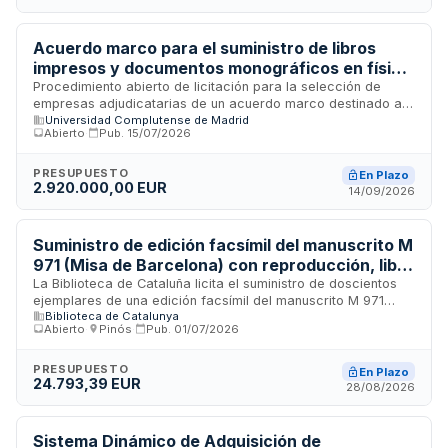
técnicas particulares.
Acuerdo marco para el suministro de libros
impresos y documentos monográficos en físico
para las bibliotecas de la Universidad
Procedimiento abierto de licitación para la selección de
empresas adjudicatarias de un acuerdo marco destinado al
Complutense de Madrid
Universidad Complutense de Madrid
suministro de libros impresos y otros documentos
Abierto
·
Pub.
15/07/2026
monográficos en soporte físico para las bibliotecas de la
Universidad Complutense de Madrid. El acuerdo marco se
estructura en cuatro lotes temáticos según el área de
PRESUPUESTO
En Plazo
2.920.000,00 EUR
conocimiento y la procedencia geográfica de las
14/09/2026
publicaciones. Se prevé la formalización de contratos
basados en el acuerdo marco durante los años 2027 y 2028,
regulados conforme a los artículos de la Ley de Contratos
Suministro de edición facsímil del manuscrito M
del Sector Público.
971 (Misa de Barcelona) con reproducción, libro
de estudios y estuche - Biblioteca de Cataluña
La Biblioteca de Cataluña licita el suministro de doscientos
ejemplares de una edición facsímil del manuscrito M 971
Biblioteca de Catalunya
(Missa de Barcelona), que incluye la reproducción de los
Abierto
·
Pinós
·
Pub.
01/07/2026
manuscritos M 971, M 971b y M 971c, la impresión de un libro
de estudios complementarios y la fabricación de un estuche
de presentación. El procedimiento es abierto y dirigido a
PRESUPUESTO
En Plazo
24.793,39 EUR
empresas especializadas en reproducción, impresión y
28/08/2026
encuadernación de obras de alto valor patrimonial.
Sistema Dinámico de Adquisición de