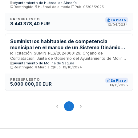
Ayuntamiento de Huércal de Almería
Importe: 8441378.4 EUR; Estado: PUB
Restringido
·
Huércal de almería
·
Pub.
05/03/2025
PRESUPUESTO
En Plazo
8.441.378,40 EUR
10/04/2034
Suministros habituales de competencia
municipal en el marco de un Sistema Dinámico
de Adquisición
Id licitación: SUMIN-RES/2024000129; Órgano de
Contratación: Junta de Gobierno del Ayuntamiento de Molina
Ayuntamiento de Molina de Segura
de Segura; Importe: 4999999.84 EUR; Estado: PUB
Restringido
·
Murcia
·
Pub.
13/10/2024
PRESUPUESTO
En Plazo
5.000.000,00 EUR
13/11/2028
1