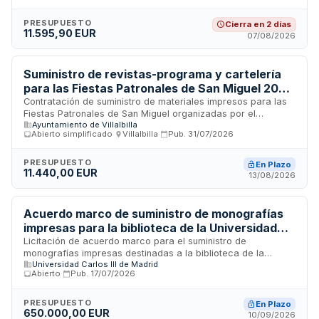
Formación TURIPROMO. La licitación es promovida por la
Mancomunidad de Municipios de la Sierra de Cádiz y se
PRESUPUESTO
Cierra en 2 días
11.595,90 EUR
financia mediante subvención de la Consejería de Empleo,
07/08/2026
Empresa y Trabajo Autónomo de la Junta de Andalucía. El
procedimiento es abierto simplificado sumario.
Suministro de revistas-programa y cartelería
para las Fiestas Patronales de San Miguel 2026
del Ayuntamiento de Villalbilla
Contratación de suministro de materiales impresos para las
Fiestas Patronales de San Miguel organizadas por el
Ayuntamiento de Villalbilla
Ayuntamiento de Villalbilla. El objeto comprende el diseño
Abierto simplificado
·
Villalbilla
·
Pub.
31/07/2026
gráfico, maquetación, impresión y encuadernación de 8.000
revistas-programa con distribución mediante buzoneo del 75
por ciento de los ejemplares, así como el diseño,
PRESUPUESTO
En Plazo
11.440,00 EUR
maquetación e impresión de 50 carteles. El adjudicatario
13/08/2026
será responsable de la totalidad de prestaciones necesarias
para la correcta ejecución del contrato, incluyendo costes
laborales, transporte, embalaje y entrega en dependencias
Acuerdo marco de suministro de monografías
municipales.
impresas para la biblioteca de la Universidad
Carlos III de Madrid
Licitación de acuerdo marco para el suministro de
monografías impresas destinadas a la biblioteca de la
Universidad Carlos III de Madrid
Universidad Carlos III de Madrid. El contrato se adjudicará
Abierto
·
Pub.
17/07/2026
mediante procedimiento abierto y establece importes
máximos por unidad especificados en el anexo técnico. Los
licitadores podrán optar a uno o varios lotes según lo
PRESUPUESTO
En Plazo
650.000,00 EUR
dispuesto en los pliegos de condiciones administrativas y
10/09/2026