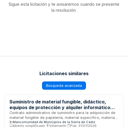
Sigue esta licitación y te avisaremos cuando se presente
la resolución.
Licitaciones similares
Búsqueda avanzada
Suministro de material fungible, didáctico,
equipos de protección y alquiler informático
para el Programa de Empleo y Formación
Contrato administrativo de suministro para la adquisición de
material fungible de papelería, material específico, material
TURIPROMO de la Mancomunidad de Municipios
Mancomunidad de Municipios de la Sierra de Cádiz
didáctico, equipos de protección individual, ropa y alquiler
de la Sierra de Cádiz
Abierto simplificado
·
Villamartín
·
Pub.
31/07/2026
de equipos informáticos destinados al Programa de Empleo y