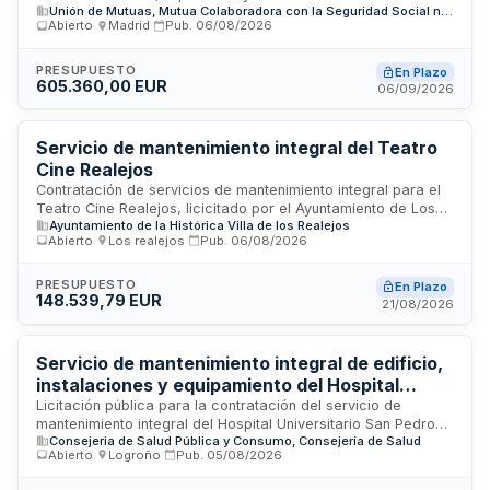
Unión de Mutuas, Mutua Colaboradora con la Seguridad Social nº 267
instalaciones de climatización, ventilación y tratamiento de
Abierto
·
Madrid
·
Pub.
06/08/2026
aire presentes en las diferentes delegaciones de Unión de
Mutuas, Mutua Colaboradora con la Seguridad Social número
267. El contrato comprende labores de revisión preventiva,
PRESUPUESTO
En Plazo
605.360,00 EUR
correctiva y mantenimiento técnico de los sistemas de aire
06/09/2026
acondicionado, ventilación mecánica y equipos asociados
para garantizar el correcto funcionamiento, eficiencia
energética y confort ambiental en las instalaciones.
Servicio de mantenimiento integral del Teatro
Cine Realejos
Contratación de servicios de mantenimiento integral para el
Teatro Cine Realejos, licicitado por el Ayuntamiento de Los
Ayuntamiento de la Histórica Villa de los Realejos
Realejos. El contrato abarca prestaciones propias de
Abierto
·
Los realejos
·
Pub.
06/08/2026
servicios administrativos sujetos a la Ley de Contratos del
Sector Público. La ejecución será supervisada por el órgano
de contratación, que ostenta facultades de inspección,
PRESUPUESTO
En Plazo
148.539,79 EUR
interpretación del contrato y resolución de incidencias. La
21/08/2026
adjudicación se realizará conforme a procedimientos que
salvaguarden la libre competencia y se publicará en el Perfil
del Contratante.
Servicio de mantenimiento integral de edificio,
instalaciones y equipamiento del Hospital
Universitario San Pedro
Licitación pública para la contratación del servicio de
mantenimiento integral del Hospital Universitario San Pedro
Consejeria de Salud Pública y Consumo, Consejería de Salud
del Servicio Riojano de Salud. El contrato comprende el
Abierto
·
Logroño
·
Pub.
05/08/2026
mantenimiento preventivo y correctivo de la estructura del
edificio, instalaciones técnicas, sistemas mecánicos,