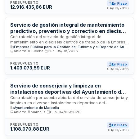
eléctricos, de climatización, fontanería y todo el
PRESUPUESTO
En Plazo
12.916.435,86 EUR
equipamiento hospitalario. El servicio se prestará en las
04/09/2026
instalaciones ubicadas en Logroño durante el período de
vigencia del contrato. El adjudicatario será responsable de
garantizar la operatividad continua de las instalaciones y
Servicio de gestión integral de mantenimiento
equipos médicos del centro hospitalario.
predictivo, preventivo y correctivo en dieciséis
centros de trabajo - Empresa Pública para la
Contratación del servicio de gestión integral de
mantenimiento en dieciséis centros de trabajo de la Empresa
Gestión del Turismo y el Deporte de Andalucía
Empresa Pública para la Gestión del Turismo y el Deporte de Andalucía, S.A.
Pública para la Gestión del Turismo y el Deporte de
Abierto
·
Lucena
·
Pub.
05/08/2026
Andalucía. El servicio comprende actividades de
mantenimiento predictivo para prevenir fallos, mantenimiento
preventivo mediante inspecciones y revisiones sistemáticas,
PRESUPUESTO
En Plazo
1.403.073,59 EUR
y mantenimiento correctivo para reparación de averías. La
09/09/2026
prestación cubre todas las instalaciones e infraestructuras
de los centros, garantizando la operatividad continua de los
equipamientos e inmuebles vinculados a la gestión turística y
Servicio de conserjería y limpieza en
deportiva de la comunidad autónoma andaluza.
instalaciones deportivas del Ayuntamiento de
Marbella durante fines de semana y festivos
Contratación por cuenta abierta del servicio de conserjería y
limpieza en diversas instalaciones deportivas del
Ayuntamiento de Marbella
Ayuntamiento de Marbella durante fines de semana y festivos
Abierto
·
Marbella
·
Pub.
04/08/2026
para el período 2026-2030. El contrato incluye prestaciones
de limpieza y servicios de conserje en las instalaciones
deportivas municipales, con coordinación periódica con los
PRESUPUESTO
En Plazo
1.108.070,88 EUR
servicios técnicos y administrativos del municipio. El personal
01/09/2026
que realice los trabajos no tendrá vinculación laboral con el