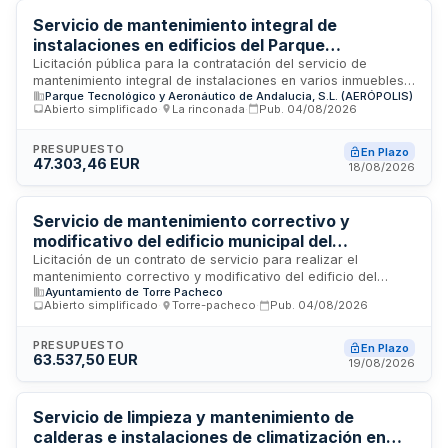
Ayuntamiento.
Servicio de mantenimiento integral de
instalaciones en edificios del Parque
Tecnológico y Aeronáutico de Andalucía
Licitación pública para la contratación del servicio de
mantenimiento integral de instalaciones en varios inmuebles
(Aerópolis)
Parque Tecnológico y Aeronáutico de Andalucia, S.L. (AERÓPOLIS)
ubicados en el Parque Tecnológico y Aeronáutico de
Abierto simplificado
·
La rinconada
·
Pub.
04/08/2026
Andalucía (Aerópolis), localizado en La Rinconada. Los
trabajos comprenden el mantenimiento de los Centros de
Ingeniería e Innovación Aeroespacial (edificios este y oeste),
PRESUPUESTO
En Plazo
47.303,46 EUR
Aeronautic Suppliers Village, Centro de Empresas y módulos
18/08/2026
industriales. El contrato incluye el cuidado, conservación y
funcionamiento óptimo de todas las instalaciones de los
edificios. La adjudicación corresponde al Parque
Servicio de mantenimiento correctivo y
Tecnológico y Aeronáutico de Andalucía, S.L. (Aerópolis).
modificativo del edificio municipal del
Ayuntamiento de Torre Pacheco
Licitación de un contrato de servicio para realizar el
mantenimiento correctivo y modificativo del edificio del
Ayuntamiento de Torre Pacheco
Ayuntamiento de Torre Pacheco, ubicado en Murcia. El
Abierto simplificado
·
Torre-pacheco
·
Pub.
04/08/2026
servicio comprende la realización de reparaciones y
trabajos de modificación en las instalaciones del edificio
municipal, incluyendo la disponibilidad de recursos humanos
PRESUPUESTO
En Plazo
63.537,50 EUR
especializados y medios materiales necesarios para
19/08/2026
garantizar el funcionamiento óptimo de las instalaciones.
Servicio de limpieza y mantenimiento de
calderas e instalaciones de climatización en