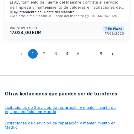
edificios municipales de Fuente del Maestre
El Ayuntamiento de Fuente del Maestre contrata el servicio
de limpieza y mantenimiento de calderas e instalaciones de
Ayuntamiento de Fuente del Maestre
climatización en sus edificios municipales, incluyendo los
Abierto simplificado
·
Fuente del maestre
·
Pub.
03/08/2026
colegios públicos San José de Calasanz y Cruz Valero, así
como la Casa de la Cultura Adolfo Suárez, Salón Modelo y
Centro Joven. La contratación se realiza mediante
PRESUPUESTO
En Plazo
17.024,00 EUR
procedimiento abierto simplificado abreviado, requiriendo
17/08/2026
que la empresa contratista posea autorización administrativa
e inscripción en registros específicos de instalaciones
térmicas y manipulación de gases fluorados.
1
2
3
4
5
…
9
Otras licitaciones que pueden ser de tu interés
Licitaciones de
Servicios de reparación y mantenimiento de
equipos edificios en Madrid
Licitaciones de
Servicios de reparación y mantenimiento en
Madrid