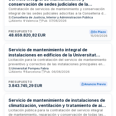
conservación de sedes judiciales de la
Conselleria de Justicia, Transparencia y
Contratación de servicios de mantenimiento y conservación
integral de las sedes judiciales adscritas a la Conselleria de
Participación
Consellería de Justicia, Interior y Administración Pública
Justicia, Transparencia y Participación. El contrato incluye la
Abierto
·
Valencia
·
Pub.
07/08/2026
gestión de dichas instalaciones y el suministro de repuestos
necesarios para las reparaciones. Se trata de un contrato
mixto que combina prestaciones de servicios con suministro
PRESUPUESTO
En Plazo
48.659.820,82 EUR
de materiales, adjudicable mediante procedimiento abierto
15/09/2026
conforme a las cláusulas administrativas particulares
establecidas.
Servicio de mantenimiento integral de
instalaciones en edificios de la Universitat
Pompeu Fabra
Licitación para la contratación del servicio de mantenimiento
preventivo y correctivo de las instalaciones principales en
Universitat Pompeu Fabra
los diferentes edificios que conforman el campus de la
Abierto
·
Barcelona
·
Pub.
06/08/2026
Universitat Pompeu Fabra. El servicio abarca el
mantenimiento integral de sistemas técnicos, infraestructuras
y equipamientos de las dependencias universitarias ubicadas
PRESUPUESTO
Anuncio Previo
3.843.745,29 EUR
en Barcelona. Esta licitación se tramita mediante anuncio
previo para identificar proveedores potenciales interesados
en participar en futuros procedimientos de contratación.
Servicio de mantenimiento de instalaciones de
climatización, ventilación y tratamiento de aire
en delegaciones de Unión de Mutuas
Licitación pública para la contratación del servicio integral
de mantenimiento, reparación y conservación de todas las