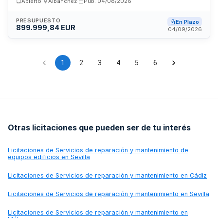
Abierto
·
Albánchez
·
Pub.
04/08/2026
Rehabilitación de Andalucía en la provincia de Almería. Los
trabajos incluyen intervenciones de mantenimiento,
reparación y mejora de las condiciones de habitabilidad de
PRESUPUESTO
En Plazo
899.999,84 EUR
inmuebles residenciales tutelados. El contrato, con un
04/09/2026
presupuesto significativo, busca adjudicarse a empresas
especializadas en obras y reformas de viviendas capaces
de ejecutar trabajos de rehabilitación integral garantizando
la calidad y los estándares de seguridad.
1
2
3
4
5
6
Otras licitaciones que pueden ser de tu interés
Licitaciones de
Servicios de reparación y mantenimiento de
equipos edificios en Sevilla
Licitaciones de
Servicios de reparación y mantenimiento en Cádiz
Licitaciones de
Servicios de reparación y mantenimiento en Sevilla
Licitaciones de
Servicios de reparación y mantenimiento en