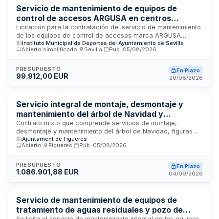
ambiental y la minimización de molestias a la ciudadanía
Servicio de mantenimiento de equipos de
mediante correcta señalización de trabajos.
control de accesos ARGUSA en centros
deportivos del Instituto Municipal de Deportes
Licitación para la contratación del servicio de mantenimiento
de los equipos de control de accesos marca ARGUSA
de Sevilla
Instituto Municipal de Deportes del Ayuntamiento de Sevilla
instalados en diversos centros deportivos gestionados
Abierto simplificado
·
Sevilla
·
Pub.
05/08/2026
directamente por el Instituto Municipal de Deportes de
Sevilla. El contrato abarca las labores de conservación,
reparación y mantenimiento preventivo y correctivo de los
PRESUPUESTO
En Plazo
99.912,00 EUR
sistemas de acceso existentes, garantizando la operatividad
20/08/2026
continua de estas instalaciones en las dependencias
deportivas municipales.
Servicio integral de montaje, desmontaje y
mantenimiento del árbol de Navidad y
alumbrado navideño tipo Dalí con suministro en
Contrato mixto que comprende servicios de montaje,
desmontaje y mantenimiento del árbol de Navidad, figuras
alquiler de figuras y luces LED - Ayuntamiento
Ajuntament de Figueres
tipo Dalí y alumbrado navideño LED, así como el suministro en
de Figueres
Abierto
·
Figueres
·
Pub.
05/08/2026
régimen de alquiler y conservación de estas figuras y luces
durante la campaña navideña de la ciudad de Figueres. El
contrato se estructura en tres lotes que incluyen
PRESUPUESTO
En Plazo
1.086.901,88 EUR
prestaciones de montaje, desmontaje, mantenimiento
04/09/2026
preventivo y correctivo, además del alquiler anual de
materiales navideños. Se trata de un contrato regido por las
normas aplicables a servicios según la Ley de Contratos del
Servicio de mantenimiento de equipos de
Sector Público.
tratamiento de aguas residuales y pozo de
Se licita el servicio de mantenimiento integral de los equipos