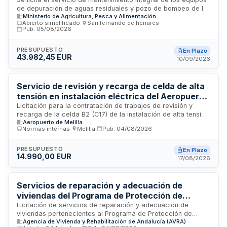
bombeo del Centro Nacional de Capacitación
de depuración de aguas residuales y pozo de bombeo de la
Agraria
Ministerio de Agricultura, Pesca y Alimentación
planta depuradora del Centro Nacional de Capacitación
Abierto simplificado
·
San fernando de henares
·
Agraria ubicado en Madrid. El servicio incluye el
Pub.
05/08/2026
mantenimiento preventivo y correctivo de instalaciones,
realización de analíticas de parámetros de vertido según
PRESUPUESTO
En Plazo
autorización de la Confederación Hidrográfica del Tajo, y
43.982,45 EUR
10/09/2026
garantía de cumplimiento de la normativa de vertidos de
aguas al río Henares tras la reforma efectuada en 2024. El
contrato requiere personal debidamente formado y
Servicio de revisión y recarga de celda de alta
homologado para ejecutar las intervenciones conforme a la
normativa vigente.
tensión en instalación eléctrica del Aeropuerto
de Melilla
Licitación para la contratación de trabajos de revisión y
recarga de la celda B2 (C17) de la instalación de alta tensión
Aeropuerto de Melilla
ubicada en el Aeropuerto de Melilla. Los trabajos incluyen
Normas internas
·
Melilla
·
Pub.
04/08/2026
inspección técnica, llenado de gas SF6, generación de
esquemas y documentación técnica, con plazo de ejecución
de un mes. La empresa adjudicataria debe acreditar
PRESUPUESTO
En Plazo
14.990,00 EUR
competencia en trabajos con celdas de alta tensión,
17/08/2026
gestionar acreditaciones aeroportuarias, elaborar plan de
vigilancia de seguridad operacional y asumir responsabilidad
de señalización, limpieza y garantía de los trabajos
Servicios de reparación y adecuación de
realizados.
viviendas del Programa de Protección de
Vivienda gestionados por AVRA Almería
Licitación de servicios de reparación y adecuación de
viviendas pertenecientes al Programa de Protección de
Agencia de Vivienda y Rehabilitación de Andalucía (AVRA)
Vivienda, gestionados por la Agencia de Vivienda y