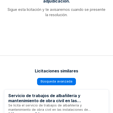
adjudicación.
Sigue esta licitación y te avisaremos cuando se presente
la resolución.
Licitaciones similares
Búsqueda avanzada
Servicio de trabajos de albañilería y
mantenimiento de obra civil en las
instalaciones de Mercazaragoza
Se licita el servicio de trabajos de albañilería y
mantenimiento de obra civil en las instalaciones de