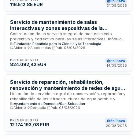
PRESUPUESTO
En Plazo
116.512,85 EUR
conservación ambiental. El servicio comprende todas las
31/08/2026
labores necesarias para devolver la funcionalidad y
usabilidad del itinerario a los visitantes y usuarios de esta
zona de interés medioambiental.
Servicio de mantenimiento de salas
interactivas y zonas expositivas de la
Fundación Española para la Ciencia y la
Contratación de un servicio integral de mantenimiento
preventivo y correctivo para las salas interactivas, módulos
Tecnología y el Museo Nacional de Ciencia y
Fundación Española para la Ciencia y la Tecnología
expositivos y zonas de exposición permanentes y
Tecnología en Alcobendas
Abierto
·
Alcobendas
·
Pub.
06/08/2026
temporales de la FECYT y el MUNCYT ubicados en
Alcobendas, Madrid. El servicio incluye labores de
conservación de equipos, sistemas interactivos,
PRESUPUESTO
En Plazo
824.092,42 EUR
instalaciones y espacios expositivos, con cobertura de mano
14/09/2026
de obra ordinaria y extraordinaria, así como gestión de
suministros y materiales fungibles necesarios para garantizar
el funcionamiento óptimo de las instalaciones.
Servicio de reparación, rehabilitación,
renovación y mantenimiento de redes de agua
y saneamiento municipal
Licitación de servicio integral de conservación, reparación y
rehabilitación de las infraestructuras de agua potable y
Ayuntamiento de Donostia/San Sebastián
saneamiento de un municipio. El contrato incluye trabajos de
Abierto
·
Donostia
·
Pub.
05/08/2026
mantenimiento general, intervenciones de emergencia y
actuaciones de renovación programada utilizando
tecnologías sin zanja. El adjudicatario ejecutará inspecciones
PRESUPUESTO
En Plazo
12.174.193,08 EUR
periódicas, inspecciones de televisión en redes de
20/08/2026
saneamiento y realizará actuaciones según programación
trimestral revisable semanalmente. Se prioriza el respeto