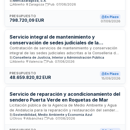
Mercazaragoza, S.A.
Mercazaragoza. El contrato comprende la aportación de
Abierto
·
Zaragoza
·
Pub.
07/08/2026
mano de obra, materiales, transportes, equipos y utillajes
necesarios para la ejecución completa del servicio. La
empresa adjudicataria deberá disponer de personal
PRESUPUESTO
En Plazo
798.720,09 EUR
cualificado con experiencia en construcción, incluyendo de
07/09/2026
forma permanente una cuadrilla compuesta por Oficial 1ª,
Oficial 2ª y Peón, así como Jefe de obras y personal
administrativo. El servicio se prestará según las necesidades
Servicio integral de mantenimiento y
del cliente con precios unitarios establecidos para diferentes
conservación de sedes judiciales de la
unidades de obra.
Conselleria de Justicia, Transparencia y
Contratación de servicios de mantenimiento y conservación
integral de las sedes judiciales adscritas a la Conselleria de
Participación
Consellería de Justicia, Interior y Administración Pública
Justicia, Transparencia y Participación. El contrato incluye la
Abierto
·
Valencia
·
Pub.
07/08/2026
gestión de dichas instalaciones y el suministro de repuestos
necesarios para las reparaciones. Se trata de un contrato
mixto que combina prestaciones de servicios con suministro
PRESUPUESTO
En Plazo
48.659.820,82 EUR
de materiales, adjudicable mediante procedimiento abierto
15/09/2026
conforme a las cláusulas administrativas particulares
establecidas.
Servicio de reparación y acondicionamiento del
sendero Puerta Verde en Roquetas de Mar
Licitación pública de la Agencia de Medio Ambiente y Agua
de Andalucía para la reparación y restauración del sendero
Sostenibilidad, Medio Ambiente y Economía Azul
denominado Puerta Verde, ubicado en Roquetas de Mar. El
Otros
·
Albánchez
·
Pub.
07/08/2026
contrato incluye trabajos de acondicionamiento,
mantenimiento y mejora de la infraestructura de senderos
con el objetivo de garantizar su accesibilidad, seguridad y