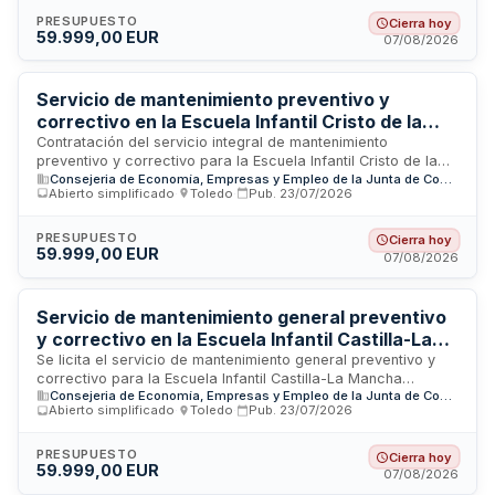
redacción de informes, presupuestos y proyectos de detalle
solicitados por el Servicio de Educación. El contratista debe
PRESUPUESTO
Cierra hoy
59.999,00 EUR
garantizar la capacidad técnica para resolver problemas de
07/08/2026
obra, mantenimiento y reparación, asegurando todas las
prestaciones exigidas a centros públicos y cumpliendo con
las normas de buena construcción.
Servicio de mantenimiento preventivo y
correctivo en la Escuela Infantil Cristo de la
Vega de Toledo
Contratación del servicio integral de mantenimiento
preventivo y correctivo para la Escuela Infantil Cristo de la
Consejeria de Economía, Empresas y Empleo de la Junta de Comunidades de Castilla-La Mancha
Vega ubicada en Toledo. El contratista debe prestar
Abierto simplificado
·
Toledo
·
Pub.
23/07/2026
asistencia técnica especializada, realizar informes y
presupuestos de obras, y ejecutar trabajos de reparación y
conservación del inmueble siguiendo las normas de buena
PRESUPUESTO
Cierra hoy
59.999,00 EUR
construcción. El servicio comprende tanto labores de
07/08/2026
prevención como intervenciones correctivas, gestión de
materiales y limpieza de zonas de obra.
Servicio de mantenimiento general preventivo
y correctivo en la Escuela Infantil Castilla-La
Mancha de Toledo
Se licita el servicio de mantenimiento general preventivo y
correctivo para la Escuela Infantil Castilla-La Mancha
Consejeria de Economía, Empresas y Empleo de la Junta de Comunidades de Castilla-La Mancha
ubicada en Toledo. El contratista deberá realizar trabajos de
Abierto simplificado
·
Toledo
·
Pub.
23/07/2026
mantenimiento preventivo y correctivo, asesoramiento
técnico, redacción de informes, presupuestos y proyectos
de detalle solicitados por el Servicio de Educación. Los
PRESUPUESTO
Cierra hoy
59.999,00 EUR
trabajos incluyen colocación de materiales, traslado y
07/08/2026
almacenamiento de mobiliario, limpieza de zonas y ejecución