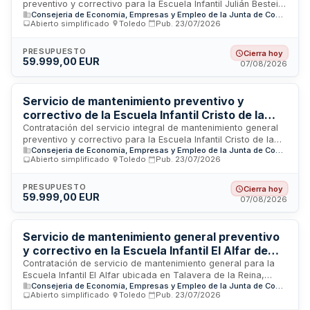
preventivo y correctivo para la Escuela Infantil Julián Besteiro
Consejeria de Economía, Empresas y Empleo de la Junta de Comunidades de Castilla-La Mancha
ubicada en Talavera de la Reina, Toledo. El contratista
Abierto simplificado
·
Toledo
·
Pub.
23/07/2026
deberá realizar trabajos de mantenimiento preventivo y
correctivo, asesoramiento técnico, redacción de informes y
presupuestos relacionados con reparaciones y conservación
PRESUPUESTO
Cierra hoy
59.999,00 EUR
del edificio. Los trabajos incluyen materiales, colocación en
07/08/2026
obra, traslado de mobiliario, limpieza de zonas intervenidas y
todas las gestiones necesarias para la correcta ejecución
según normas de buena construcción.
Servicio de mantenimiento preventivo y
correctivo de la Escuela Infantil Cristo de la
Sangre de Torrijos
Contratación del servicio integral de mantenimiento general
preventivo y correctivo para la Escuela Infantil Cristo de la
Consejeria de Economía, Empresas y Empleo de la Junta de Comunidades de Castilla-La Mancha
Sangre ubicada en Torrijos, Toledo. El servicio incluye
Abierto simplificado
·
Toledo
·
Pub.
23/07/2026
asesoramiento técnico, redacción de informes,
presupuestos y proyectos de detalle relacionados con
mantenimiento de obra, reparaciones y trabajos solicitados
PRESUPUESTO
Cierra hoy
59.999,00 EUR
por el Servicio de Educación. El contratista debe garantizar
07/08/2026
la ejecución conforme a normas de buena construcción,
incluyendo materiales, colocación en obra, traslado de
mobiliario y limpieza de zonas de trabajo.
Servicio de mantenimiento general preventivo
y correctivo en la Escuela Infantil El Alfar de
Talavera de la Reina
Contratación de servicio de mantenimiento general para la
Escuela Infantil El Alfar ubicada en Talavera de la Reina,
Consejeria de Economía, Empresas y Empleo de la Junta de Comunidades de Castilla-La Mancha
Toledo. El servicio comprende trabajos de mantenimiento
Abierto simplificado
·
Toledo
·
Pub.
23/07/2026
preventivo y correctivo, incluyendo asesoría técnica,