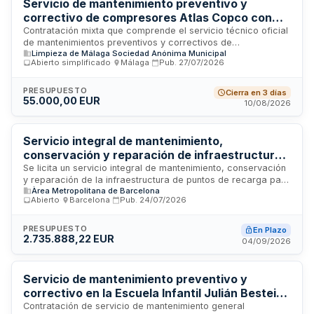
calendario de actuaciones adaptado a las necesidades
Servicio de mantenimiento preventivo y
específicas de la institución.
correctivo de compresores Atlas Copco con
suministro de repuestos para la planta de
Contratación mixta que comprende el servicio técnico oficial
de mantenimientos preventivos y correctivos de
tratamiento del Centro Ambiental Los Ruices de
Limpieza de Málaga Sociedad Anónima Municipal
compresores de marca Atlas Copco e instalaciones
Málaga
Abierto simplificado
·
Málaga
·
Pub.
27/07/2026
auxiliares, junto con el suministro de repuestos originales sin
exclusividad. La Dirección Gerencia de Limpieza de Málaga
Sociedad Anónima Municipal requiere estos servicios para
PRESUPUESTO
Cierra en 3 días
55.000,00 EUR
garantizar el funcionamiento óptimo de la maquinaria en la
10/08/2026
planta de tratamiento del centro ambiental Los Ruices. El
contrato incluye tanto acciones de prevención como
resolución de averías mediante técnico oficial especializado
Servicio integral de mantenimiento,
y disponibilidad de componentes originales.
conservación y reparación de infraestructura
de puntos de recarga para vehículos eléctricos
Se licita un servicio integral de mantenimiento, conservación
y reparación de la infraestructura de puntos de recarga para
del Área Metropolitana de Barcelona
Àrea Metropolitana de Barcelona
vehículos eléctricos y armarios de acometida gestionados
Abierto
·
Barcelona
·
Pub.
24/07/2026
por el Área Metropolitana de Barcelona. El servicio incluye
mantenimiento preventivo, gestión de garantías con
fabricantes, coordinación de empresas especializadas y
PRESUPUESTO
En Plazo
2.735.888,22 EUR
explotación de plataforma de gestión del mantenimiento. Se
04/09/2026
requiere personal cualificado y cumplimiento de protocolos
técnico-legales.
Servicio de mantenimiento preventivo y
correctivo en la Escuela Infantil Julián Besteiro
de Talavera de la Reina
Contratación de servicio de mantenimiento general