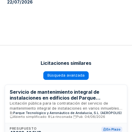
22/07/2026
Licitaciones similares
Búsqueda avanzada
Servicio de mantenimiento integral de
instalaciones en edificios del Parque
Tecnológico y Aeronáutico de Andalucía
Licitación pública para la contratación del servicio de
mantenimiento integral de instalaciones en varios inmuebles
(Aerópolis)
Parque Tecnológico y Aeronáutico de Andalucia, S.L. (AERÓPOLIS)
ubicados en el Parque Tecnológico y Aeronáutico de
Abierto simplificado
·
La rinconada
·
Pub.
04/08/2026
Andalucía (Aerópolis), localizado en La Rinconada. Los
trabajos comprenden el mantenimiento de los Centros de
Ingeniería e Innovación Aeroespacial (edificios este y oeste),
PRESUPUESTO
En Plazo