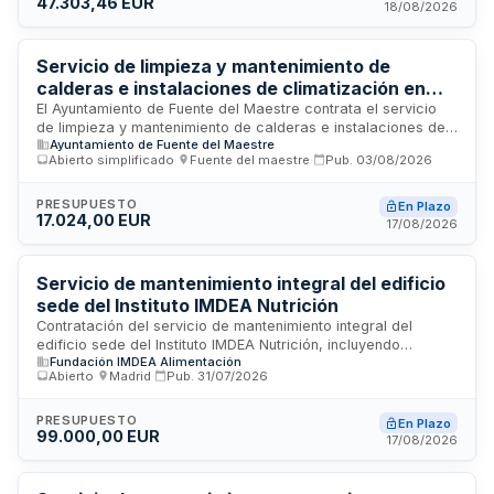
47.303,46 EUR
Aeronautic Suppliers Village, Centro de Empresas y módulos
18/08/2026
industriales. El contrato incluye el cuidado, conservación y
funcionamiento óptimo de todas las instalaciones de los
edificios. La adjudicación corresponde al Parque
Servicio de limpieza y mantenimiento de
Tecnológico y Aeronáutico de Andalucía, S.L. (Aerópolis).
calderas e instalaciones de climatización en
edificios municipales de Fuente del Maestre
El Ayuntamiento de Fuente del Maestre contrata el servicio
de limpieza y mantenimiento de calderas e instalaciones de
Ayuntamiento de Fuente del Maestre
climatización en sus edificios municipales, incluyendo los
Abierto simplificado
·
Fuente del maestre
·
Pub.
03/08/2026
colegios públicos San José de Calasanz y Cruz Valero, así
como la Casa de la Cultura Adolfo Suárez, Salón Modelo y
Centro Joven. La contratación se realiza mediante
PRESUPUESTO
En Plazo
17.024,00 EUR
procedimiento abierto simplificado abreviado, requiriendo
17/08/2026
que la empresa contratista posea autorización administrativa
e inscripción en registros específicos de instalaciones
térmicas y manipulación de gases fluorados.
Servicio de mantenimiento integral del edificio
sede del Instituto IMDEA Nutrición
Contratación del servicio de mantenimiento integral del
edificio sede del Instituto IMDEA Nutrición, incluyendo
Fundación IMDEA Alimentación
actuaciones preventivas, correctivas y técnico-legales de
Abierto
·
Madrid
·
Pub.
31/07/2026
todas las instalaciones. El servicio comprende la adscripción
de un responsable técnico-operativo con titulación en
instalaciones electrotécnicas o electrónicas y experiencia
PRESUPUESTO
En Plazo
99.000,00 EUR
mínima de ocho años en mantenimiento de instalaciones
17/08/2026
similares en el sector biosanitario. Se requiere presentación
de plan de trabajo, programa de eficiencia energética y